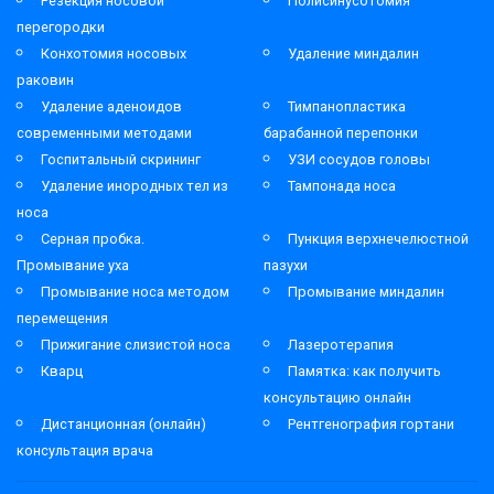
Резекция носовой
Полисинусотомия
перегородки
Конхотомия носовых
Удаление миндалин
раковин
Удаление аденоидов
Тимпанопластика
современными методами
барабанной перепонки
Госпитальный скрининг
УЗИ сосудов головы
Удаление инородных тел из
Тампонада носа
носа
Серная пробка.
Пункция верхнечелюстной
Промывание уха
пазухи
Промывание носа методом
Промывание миндалин
перемещения
Прижигание слизистой носа
Лазеротерапия
Кварц
Памятка: как получить
консультацию онлайн
Дистанционная (онлайн)
Рентгенография гортани
консультация врача