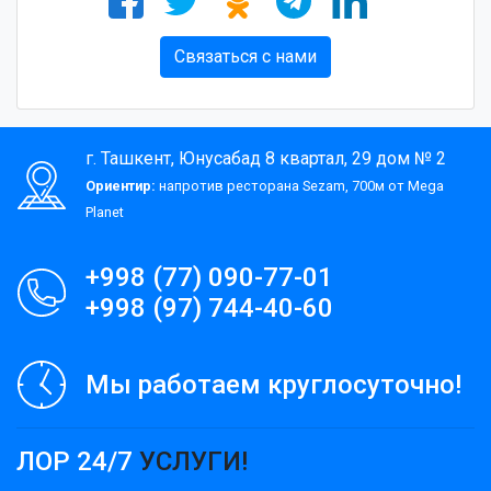
Связаться с нами
г. Ташкент, Юнусабад 8 квартал, 29 дом № 2
Ориентир:
напротив ресторана Sezam, 700м от Mega
Planet
+998 (77) 090-77-01
+998 (97) 744-40-60
Мы работаем круглосуточно!
ЛОР 24/7
УСЛУГИ!