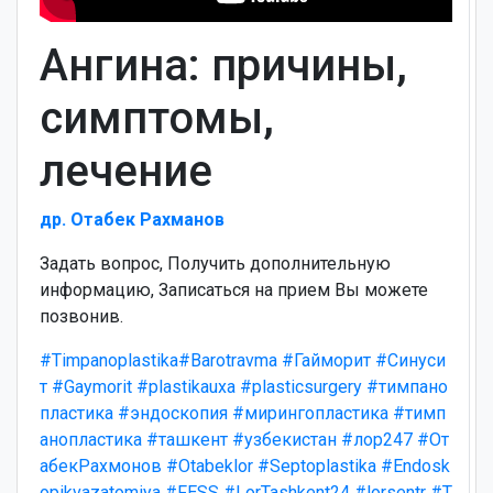
Ангина: причины,
симптомы,
лечение
др. Отабек Рахманов
Задать вопрос, Получить дополнительную
информацию, Записаться на прием Вы можете
позвонив.
#Timpanoplastika
#Barotravma
#Гайморит
#Синуси
т
#Gaymorit
#plastikauxa
#plasticsurgery
#тимпано
пластика
#эндоскопия
#мирингопластика
#тимп
анопластика
#ташкент
#узбекистан
#лор247
#От
абекРахмонов
#Otabeklor
#Septoplastika
#Endosk
opikvazatomiya
#FESS
#LorTashkent24
#lorsentr
#T