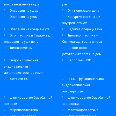
восстановление слуха
ухе
Операции на ушах
Отит операция цена
Операция за ухом
Хирургия среднего и
внутреннего уха
Операция на среднем ухе
Радикал операция уха
Отопластика в Ташкенте,
Тимпанопластика —
операция на уши цена
Клиника уха, горла и носа
Тимпанометрия
Вызов лора
(отоларинголога) на дом
Эндоскопическая
Взрослый ЛОР
эндоназальная
дакриоцисториностомия
Детский ЛОР
FESS – функциональная
эндоскопическая
ринохирургия
Шунтирование барабанной
Шунтирование барабанной
полости
перепонки
Мирингопластика
Мастоидопластика