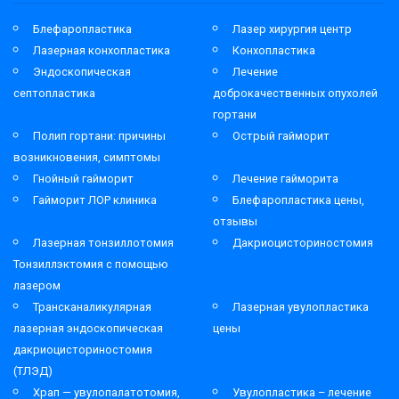
Блефаропластика
Лазер хирургия центр
Лазерная конхопластика
Конхопластика
Эндоскопическая
Лечение
септопластика
доброкачественных опухолей
гортани
Полип гортани: причины
Острый гайморит
возникновения, симптомы
Гнойный гайморит
Лечение гайморита
Гайморит ЛОР клиника
Блефаропластика цены,
отзывы
Лазерная тонзиллотомия
Дакриоцисториностомия
Тонзиллэктомия с помощью
лазером
Трансканаликулярная
Лазерная увулопластика
лазерная эндоскопическая
цены
дакриоцисториностомия
(ТЛЭД)
Храп — увулопалатотомия,
Увулопластика – лечение