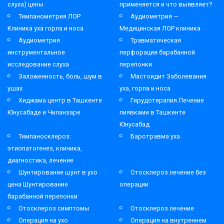
слуха) цены
применяется и что выявляет?
Тимпанометрия ЛОР
Аудиометрия —
Клиника уха горла и носа
Медицинская ЛОР клиника
Аудиометрия
Травматическая
инструментальное
перфорация барабанной
исследование слуха
перепонки
Заложенность, боль, шум в
Мастоидит Заболевания
ушах
уха, горла и носа
Хиджама центр в Ташкенте
Гирудотерапия Лечение
Юнусабаде и Чиланзаре
пиявками в Ташкенте
Юнусабад
Тимпаносклероз:
Баротравма уха
этиопатогенез, клиника,
диагностика, лечение
Шунтирование шунт в ухо
Отосклероз лечение без
цена Шунтирование
операции
барабанной перепонки
Отосклероз симптомы
Отосклероз лечение
Операция на ухо
Операция на внутреннем