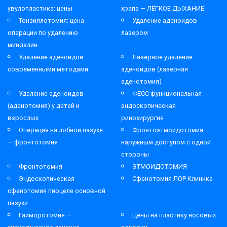
увулопластика: цены
храпа — ЛЁГКОЕ ДЫХАНИЕ
Тонзиллотомия: цена
Удаление аденоидов
операции по удалению
лазером
миндалин
Удаление аденоидов
Лазерное удаление
современными методами
аденоидов (лазерная
аденотомия)
Удаление аденоидов
ФЕСС функциональная
(аденотомия) у детей и
эндоскопическая
взрослых
ринохирургия
Операция на лобной пазухе
Фронтоэтмоидотомия
— фронтотомия
наружным доступом с одной
стороны
Фронтотомия
ЭТМОИДОТОМИЯ
Эндоскопическая
Сфенотомия ЛОР Клиника
сфенотомия пиоцеле основной
пазухи
Гайморотомия —
Цены на пластику носовых