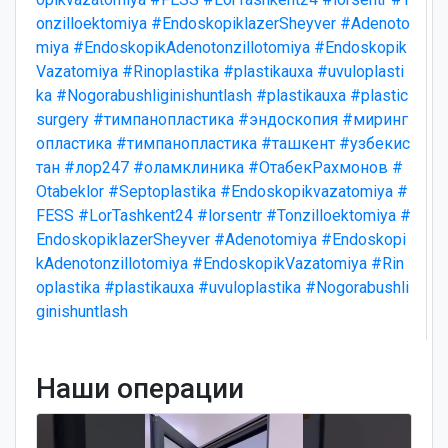
onzilloektomiya
#EndoskopiklazerSheyver
#Adenoto
miya
#EndoskopikAdenotonzillotomiya
#Endoskopik
Vazatomiya
#Rinoplastika
#plastikauxa
#uvuloplasti
ka
#Nogorabushliginishuntlash
#plastikauxa
#plastic
surgery
#тимпанопластика
#эндоскопия
#миринг
опластика
#тимпанопластика
#ташкент
#узбекис
тан
#лор247
#оламклиника
#ОтабекРахмонов
#
Otabeklor
#Septoplastika
#Endoskopikvazatomiya
#
FESS
#LorTashkent24
#lorsentr
#Tonzilloektomiya
#
EndoskopiklazerSheyver
#Adenotomiya
#Endoskopi
kAdenotonzillotomiya
#EndoskopikVazatomiya
#Rin
oplastika
#plastikauxa
#uvuloplastika
#Nogorabushli
ginishuntlash
Наши операции