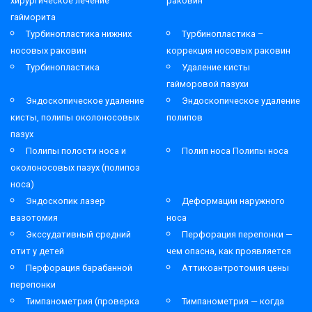
хирургическое лечение
раковин
гайморита
Турбинопластика нижних
Турбинопластика –
носовых раковин
коррекция носовых раковин
Турбинопластика
Удаление кисты
гайморовой пазухи
Эндоскопическое удаление
Эндоскопическое удаление
кисты, полипы околоносовых
полипов
пазух
Полипы полости носа и
Полип носа Полипы носа
околоносовых пазух (полипоз
носа)
Эндоскопик лазер
Деформации наружного
вазотомия
носа
Экссудативный средний
Перфорация перепонки —
отит у детей
чем опасна, как проявляется
Перфорация барабанной
Аттикоантротомия цены
перепонки
Тимпанометрия (проверка
Тимпанометрия — когда