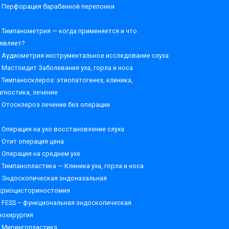
Перфорация барабанной перепонки
Тимпанометрия — когда применяется и что
являет?
Аудиометрия инструментальное исследование слуха
Мастоидит Заболевания уха, горла и носа
Тимпаносклероз: этиопатогенез, клиника,
агностика, лечение
Отосклероз лечение без операции
Операция на ухо восстановление слуха
Отит операция цена
Операция на среднем ухе
Тимпанопластика — Клиника уха, горла и носа
Эндоскопическая эндоназальная
криоцисториностомия
FESS – функциональная эндоскопическая
нохирургия
Мирингопластика