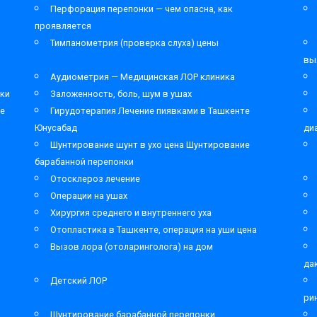
Перфорация перепонки — чем опасна, как
проявляется
Тимпанометрия (проверка слуха) цены
вы
Аудиометрия — Медицинская ЛОР клиника
ки
Заложенность, боль, шум в ушах
ре
Гирудотерапия Лечение пиявками в Ташкенте
Юнусабад
ди
Шунтирование шунт в ухо цена Шунтирование
барабанной перепонки
Отосклероз лечение
Операции на ушах
Хирургия среднего и внутреннего уха
Отопластика в Ташкенте, операция на уши цена
Вызов лора (отоларинголога) на дом
да
Детский ЛОР
ри
Шунтирование барабанной перепонки