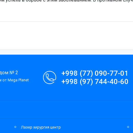
+998 (77) 090-77-01
 дом № 2
+998 (97) 744-40-60
 от Mega Planet
Лазер хирургия центр