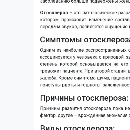
Заболеванию больше подвержены женщ
Отосклероз
– это патологическое разр
котором происходит изменение состав
передача звуков, появляется ощущение 
Симптомы отосклероз
Одним из наиболее распространенных 
ассоциируется у человека с природой, 
степень которой основывается на ег
тревожит пациента. При второй стадии, 
жалоба. Кроме симптома шума, пациенто
приступы рвоты и тошноты, заложенность
Причины отосклероза:
Причины развития отосклероза пока н
фактор, другие – врожденная аномалия 
Виды отосклероза: