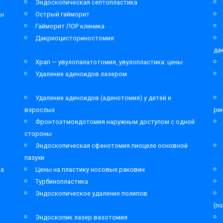
Эндоскопическая септопластика
мы
Острый гайморит
Гайморит ЛОР клиника
Дакриоцисториностомия
да
Храп — увулопалатотомия, увулопластика: цены
Удаление аденоидов лазером
Удаление аденоидов (аденотомия) у детей и
взрослых
ри
Фронтоэтмоидотомия наружным доступом с одной
стороны
Эндоскопическая сфенотомия пиоцеле основной
пазухи
та
Цены на пластику носовых раковин
Турбинопластика
Эндоскопическое удаление полипов
(п
Эндоскопик лазер вазотомия