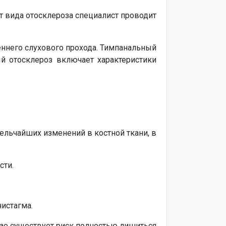
т вида отосклероза специалист проводит
еннего слухового прохода. Тимпанальный
й отосклероз включает характеристики
ельчайших изменений в костной ткани, в
сти.
истагма.
чае существует риск полностью лишиться