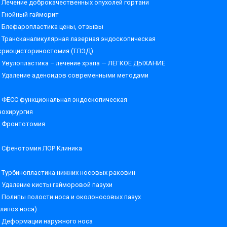
Лечение доброкачественных опухолей гортани
Гнойный гайморит
Блефаропластика цены, отзывы
Трансканаликулярная лазерная эндоскопическая
криоцисториностомия (ТЛЭД)
Увулопластика – лечение храпа — ЛЁГКОЕ ДЫХАНИЕ
Удаление аденоидов современными методами
ФЕСС функциональная эндоскопическая
нохирургия
Фронтотомия
Сфенотомия ЛОР Клиника
Турбинопластика нижних носовых раковин
Удаление кисты гайморовой пазухи
Полипы полости носа и околоносовых пазух
олипоз носа)
Деформации наружного носа