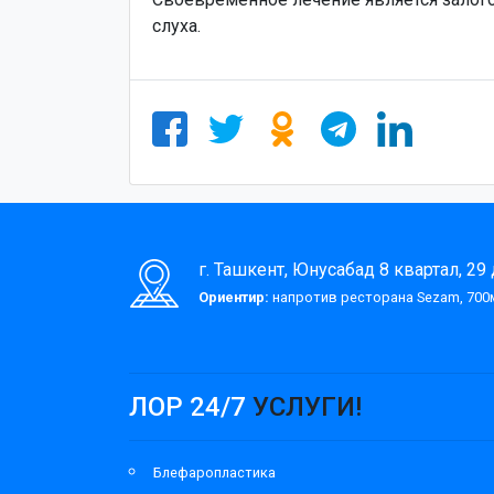
слуха.
г. Ташкент, Юнусабад 8 квартал, 29
Ориентир:
напротив ресторана Sezam, 700м
ЛОР 24/7
УСЛУГИ!
Блефаропластика