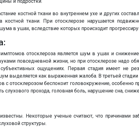
ины и подростки.
астание костной ткани во внутреннем ухе и других соста
а костной ткани. При отосклерозе нарушается подвижно
шума в ушах, вследствие которых происходит прогрессиру
а:
симптомов отосклероза является шум в ушах и снижение
звуками повседневной жизни, но при отосклерозе надо обя
о субъективных ощущениях. Первая стадия имеет не ре
шум выделяется как выраженная жалоба. В третьей стадии
в с отосклерозом беспокоит головокружение, особенно п
 слухового прохода, головная боль, нарушение сна, сниж
еизвестны. Некоторые ученые считают, что причинами з
слуховой структуры.