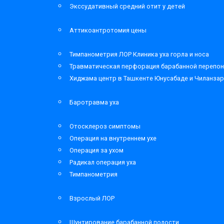
Экссудативный средний отит у детей
Аттикоантротомия цены
Тимпанометрия ЛОР Клиника уха горла и носа
Травматическая перфорация барабанной перепон
Хиджама центр в Ташкенте Юнусабаде и Чиланза
Баротравма уха
Отосклероз симптомы
Операция на внутреннем ухе
Операция за ухом
Радикал операция уха
Тимпанометрия
Взрослый ЛОР
Шунтирование барабанной полости