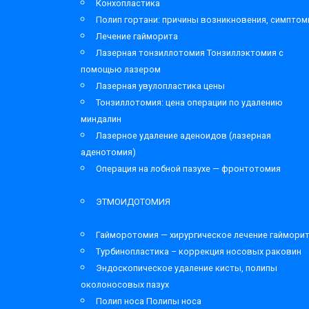
Конхопластика
Полип гортани: причины возникновения, симпто
Лечение гайморита
Лазерная тонзиллотомия Тонзиллэктомия с
помощью лазером
Лазерная увулопластика цены
Тонзиллотомия: цена операции по удалению
миндалин
Лазерное удаление аденоидов (лазерная
аденотомия)
Операция на лобной пазухе — фронтотомия
ЭТМОИДОТОМИЯ
Гайморотомия — хирургическое лечение гаймори
Турбинопластика – коррекция носовых раковин
Эндоскопическое удаление кисты, полипы
околоносовых пазух
Полип носа Полипы носа