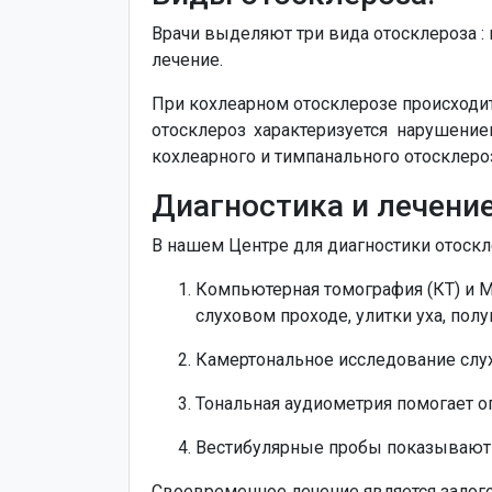
Врачи выделяют три вида отосклероза :
лечение.
При кохлеарном отосклерозе происходит
отосклероз характеризуется нарушени
кохлеарного и тимпанального отосклеро
Диагностика и лечение
В нашем Центре для диагностики отоск
Компьютерная томография (КТ) и М
слуховом проходе, улитки уха, пол
Камертональное исследование слу
Тональная аудиометрия помогает оп
Вестибулярные пробы показывают и
Своевременное лечение является залого