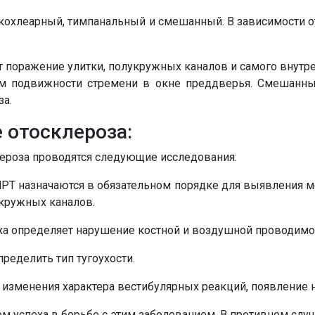
 кохлеарный, тимпанальный и смешанный. В зависимости о
 поражение улитки, полукружных каналов и самого внутр
ем подвижности стремени в окне преддверья. Смешанны
за.
 отосклероза:
лероза проводятся следующие исследования:
РТ назначаются в обязательном порядке для выявления м
укружных каналов.
ха определяет нарушение костной и воздушной проводимо
ределить тип тугоухости.
зменения характера вестибулярных реакций, появление н
м успеха в борьбе с этим заболеванием. В противном слу