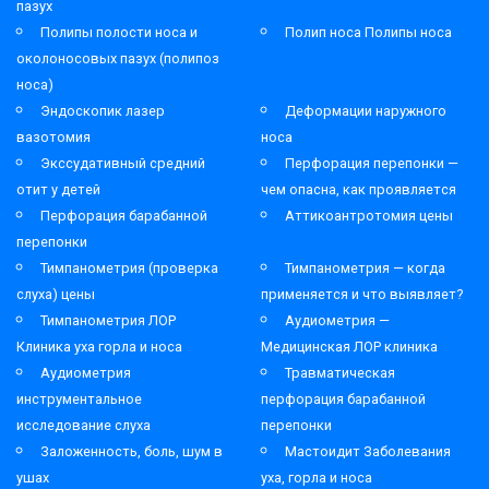
пазух
Полипы полости носа и
Полип носа Полипы носа
околоносовых пазух (полипоз
носа)
Эндоскопик лазер
Деформации наружного
вазотомия
носа
Экссудативный средний
Перфорация перепонки —
отит у детей
чем опасна, как проявляется
Перфорация барабанной
Аттикоантротомия цены
перепонки
Тимпанометрия (проверка
Тимпанометрия — когда
слуха) цены
применяется и что выявляет?
Тимпанометрия ЛОР
Аудиометрия —
Клиника уха горла и носа
Медицинская ЛОР клиника
Аудиометрия
Травматическая
инструментальное
перфорация барабанной
исследование слуха
перепонки
Заложенность, боль, шум в
Мастоидит Заболевания
ушах
уха, горла и носа