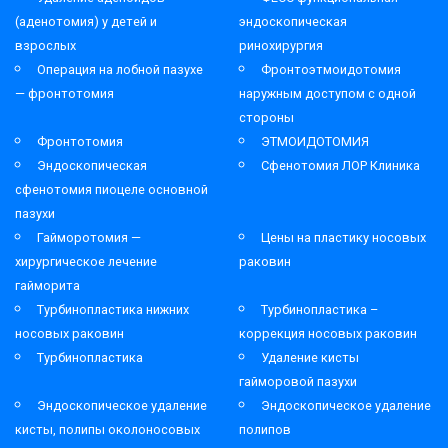
(аденотомия) у детей и
эндоскопическая
взрослых
ринохирургия
Операция на лобной пазухе
Фронтоэтмоидотомия
— фронтотомия
наружным доступом с одной
стороны
Фронтотомия
ЭТМОИДОТОМИЯ
Эндоскопическая
Сфенотомия ЛОР Клиника
сфенотомия пиоцеле основной
пазухи
Гайморотомия —
Цены на пластику носовых
хирургическое лечение
раковин
гайморита
Турбинопластика нижних
Турбинопластика –
носовых раковин
коррекция носовых раковин
Турбинопластика
Удаление кисты
гайморовой пазухи
Эндоскопическое удаление
Эндоскопическое удаление
кисты, полипы околоносовых
полипов