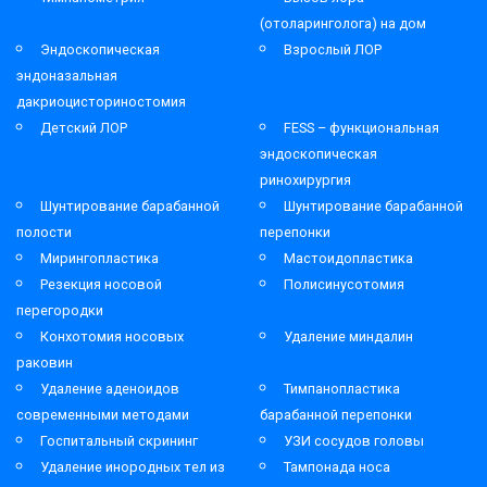
(отоларинголога) на дом
Эндоскопическая
Взрослый ЛОР
эндоназальная
дакриоцисториностомия
Детский ЛОР
FESS – функциональная
эндоскопическая
ринохирургия
Шунтирование барабанной
Шунтирование барабанной
полости
перепонки
Мирингопластика
Мастоидопластика
Резекция носовой
Полисинусотомия
перегородки
Конхотомия носовых
Удаление миндалин
раковин
Удаление аденоидов
Тимпанопластика
современными методами
барабанной перепонки
Госпитальный скрининг
УЗИ сосудов головы
Удаление инородных тел из
Тампонада носа