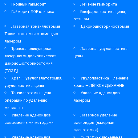
Гнойный гайморит
Лечение гайморита
Гайморит ЛОР клиника
Блефаропластика цены,
отзывы
Лазерная тонзиллотомия
Дакриоцисториностомия
Тонзиллэктомия с помощью
лазером
Трансканаликулярная
Лазерная увулопластика
лазерная эндоскопическая
цены
дакриоцисториностомия
(ТЛЭД)
Храп — увулопалатотомия,
Увулопластика – лечение
увулопластика: цены
храпа — ЛЁГКОЕ ДЫХАНИЕ
Тонзиллотомия: цена
Удаление аденоидов
операции по удалению
лазером
миндалин
Удаление аденоидов
Лазерное удаление
современными методами
аденоидов (лазерная
аденотомия)
Удаление аденоидов
ФЕСС функциональная