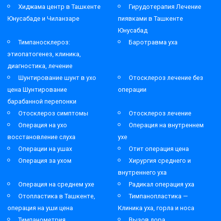
Хиджама центр в Ташкенте
Гирудотерапия Лечение
Юнусабаде и Чиланзаре
пиявками в Ташкенте
Юнусабад
Тимпаносклероз:
Баротравма уха
этиопатогенез, клиника,
диагностика, лечение
Шунтирование шунт в ухо
Отосклероз лечение без
цена Шунтирование
операции
барабанной перепонки
Отосклероз симптомы
Отосклероз лечение
Операция на ухо
Операция на внутреннем
восстановление слуха
ухе
Операции на ушах
Отит операция цена
Операция за ухом
Хирургия среднего и
внутреннего уха
Операция на среднем ухе
Радикал операция уха
Отопластика в Ташкенте,
Тимпанопластика —
операция на уши цена
Клиника уха, горла и носа
Тимпанометрия
Вызов лора