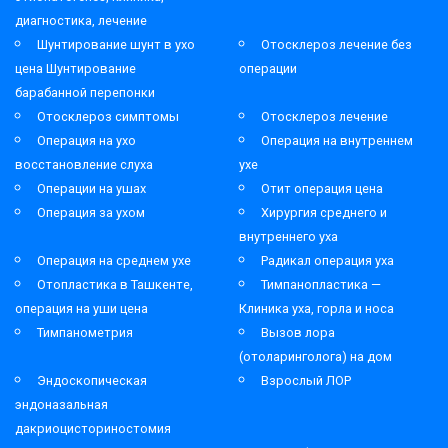
диагностика, лечение
Шунтирование шунт в ухо
Отосклероз лечение без
цена Шунтирование
операции
барабанной перепонки
Отосклероз симптомы
Отосклероз лечение
Операция на ухо
Операция на внутреннем
восстановление слуха
ухе
Операции на ушах
Отит операция цена
Операция за ухом
Хирургия среднего и
внутреннего уха
Операция на среднем ухе
Радикал операция уха
Отопластика в Ташкенте,
Тимпанопластика —
операция на уши цена
Клиника уха, горла и носа
Тимпанометрия
Вызов лора
(отоларинголога) на дом
Эндоскопическая
Взрослый ЛОР
эндоназальная
дакриоцисториностомия