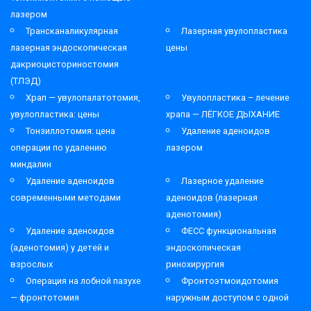
лазером
Трансканаликулярная
Лазерная увулопластика
лазерная эндоскопическая
цены
дакриоцисториностомия
(ТЛЭД)
Храп — увулопалатотомия,
Увулопластика – лечение
увулопластика: цены
храпа — ЛЁГКОЕ ДЫХАНИЕ
Тонзиллотомия: цена
Удаление аденоидов
операции по удалению
лазером
миндалин
Удаление аденоидов
Лазерное удаление
современными методами
аденоидов (лазерная
аденотомия)
Удаление аденоидов
ФЕСС функциональная
(аденотомия) у детей и
эндоскопическая
взрослых
ринохирургия
Операция на лобной пазухе
Фронтоэтмоидотомия
— фронтотомия
наружным доступом с одной