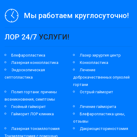
Мы работаем круглосуточно!
ЛОР 24/7
УСЛУГИ!
Блефаропластика
Лазер хирургия центр
Лазерная конхопластика
Конхопластика
Эндоскопическая
Лечение
септопластика
доброкачественных опухолей
гортани
Полип гортани: причины
Острый гайморит
возникновения, симптомы
Гнойный гайморит
Лечение гайморита
Гайморит ЛОР клиника
Блефаропластика цены,
отзывы
Лазерная тонзиллотомия
Дакриоцисториностомия
Тонзиллэктомия с помощью