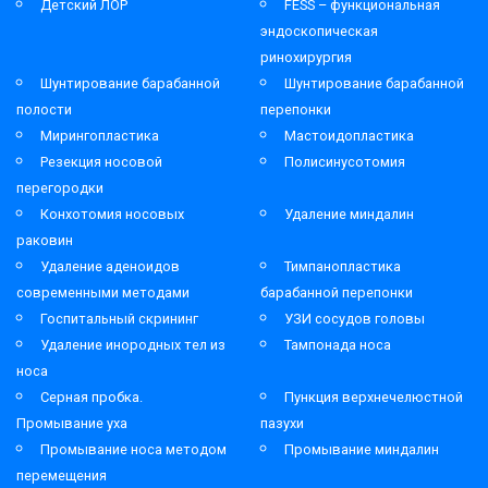
Детский ЛОР
FESS – функциональная
эндоскопическая
ринохирургия
Шунтирование барабанной
Шунтирование барабанной
полости
перепонки
Мирингопластика
Мастоидопластика
Резекция носовой
Полисинусотомия
перегородки
Конхотомия носовых
Удаление миндалин
раковин
Удаление аденоидов
Тимпанопластика
современными методами
барабанной перепонки
Госпитальный скрининг
УЗИ сосудов головы
Удаление инородных тел из
Тампонада носа
носа
Серная пробка.
Пункция верхнечелюстной
Промывание уха
пазухи
Промывание носа методом
Промывание миндалин
перемещения