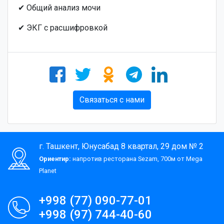
✔ Общий анализ мочи
✔ ЭКГ с расшифровкой
Связаться с нами
г. Ташкент, Юнусабад 8 квартал, 29 дом № 2
Ориентир:
напротив ресторана Sezam, 700м от Mega
Planet
+998 (77) 090-77-01
+998 (97) 744-40-60