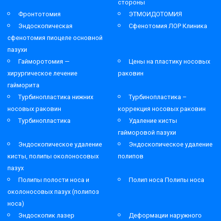
стороны
Фронтотомия
ЭТМОИДОТОМИЯ
Эндоскопическая
Сфенотомия ЛОР Клиника
сфенотомия пиоцеле основной
пазухи
Гайморотомия —
Цены на пластику носовых
хирургическое лечение
раковин
гайморита
Турбинопластика нижних
Турбинопластика –
носовых раковин
коррекция носовых раковин
Турбинопластика
Удаление кисты
гайморовой пазухи
Эндоскопическое удаление
Эндоскопическое удаление
кисты, полипы околоносовых
полипов
пазух
Полипы полости носа и
Полип носа Полипы носа
околоносовых пазух (полипоз
носа)
Эндоскопик лазер
Деформации наружного