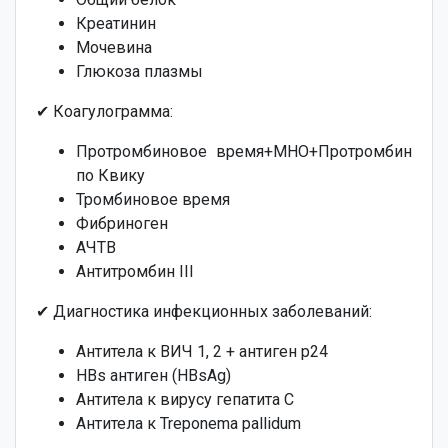
Креатинин
Мочевина
Глюкоза плазмы
✔ Коагулограмма:
Протромбиновое время+МНО+Протромбин
по Квику
Тромбиновое время
Фибриноген
АЧТВ
Антитромбин III
✔ Диагностика инфекционных заболеваний:
Антитела к ВИЧ 1, 2 + антиген p24
HBs антиген (HBsAg)
Антитела к вирусу гепатита С
Антитела к Treponema pallidum