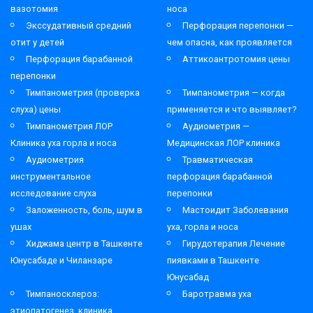
вазотомия
носа
Экссудативный средний
Перфорация перепонки —
отит у детей
чем опасна, как проявляется
Перфорация барабанной
Аттикоантротомия цены
перепонки
Тимпанометрия (проверка
Тимпанометрия — когда
слуха) цены
применяется и что выявляет?
Тимпанометрия ЛОР
Аудиометрия —
Клиника уха горла и носа
Медицинская ЛОР клиника
Аудиометрия
Травматическая
инструментальное
перфорация барабанной
исследование слуха
перепонки
Заложенность, боль, шум в
Мастоидит Заболевания
ушах
уха, горла и носа
Хиджама центр в Ташкенте
Гирудотерапия Лечение
Юнусабаде и Чиланзаре
пиявками в Ташкенте
Юнусабад
Тимпаносклероз:
Баротравма уха
этиопатогенез, клиника,