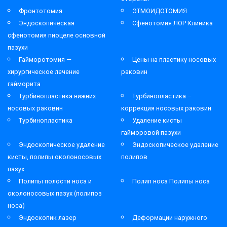
Фронтотомия
ЭТМОИДОТОМИЯ
Эндоскопическая
Сфенотомия ЛОР Клиника
сфенотомия пиоцеле основной
пазухи
Гайморотомия —
Цены на пластику носовых
хирургическое лечение
раковин
гайморита
Турбинопластика нижних
Турбинопластика –
носовых раковин
коррекция носовых раковин
Турбинопластика
Удаление кисты
гайморовой пазухи
Эндоскопическое удаление
Эндоскопическое удаление
кисты, полипы околоносовых
полипов
пазух
Полипы полости носа и
Полип носа Полипы носа
околоносовых пазух (полипоз
носа)
Эндоскопик лазер
Деформации наружного