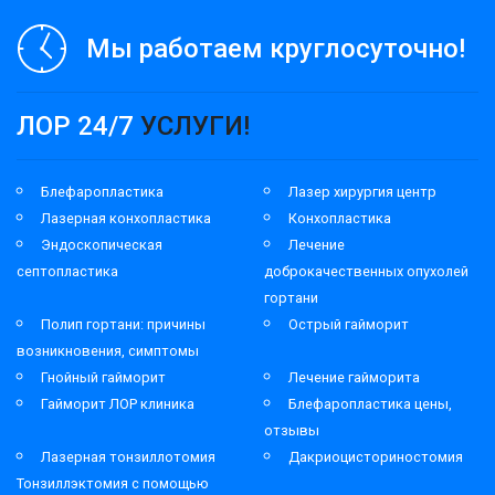
Мы работаем круглосуточно!
ЛОР 24/7
УСЛУГИ!
Блефаропластика
Лазер хирургия центр
Лазерная конхопластика
Конхопластика
Эндоскопическая
Лечение
септопластика
доброкачественных опухолей
гортани
Полип гортани: причины
Острый гайморит
возникновения, симптомы
Гнойный гайморит
Лечение гайморита
Гайморит ЛОР клиника
Блефаропластика цены,
отзывы
Лазерная тонзиллотомия
Дакриоцисториностомия
Тонзиллэктомия с помощью