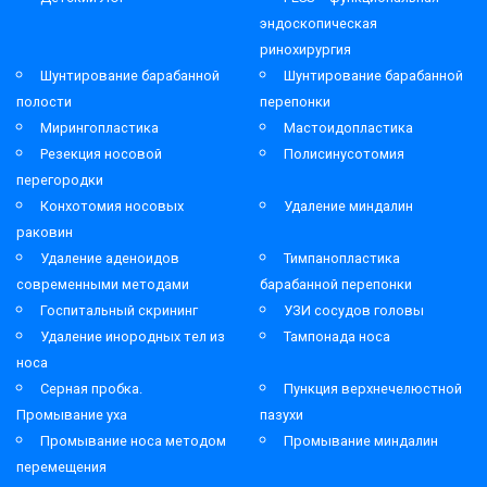
эндоскопическая
ринохирургия
Шунтирование барабанной
Шунтирование барабанной
полости
перепонки
Мирингопластика
Мастоидопластика
Резекция носовой
Полисинусотомия
перегородки
Конхотомия носовых
Удаление миндалин
раковин
Удаление аденоидов
Тимпанопластика
современными методами
барабанной перепонки
Госпитальный скрининг
УЗИ сосудов головы
Удаление инородных тел из
Тампонада носа
носа
Серная пробка.
Пункция верхнечелюстной
Промывание уха
пазухи
Промывание носа методом
Промывание миндалин
перемещения