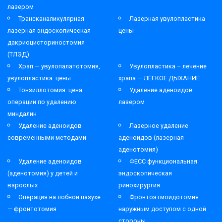
лазером
Трансканаликулярная
Лазерная увулопластика
лазерная эндоскопическая
цены
дакриоцисториностомия
(ТЛЭД)
Храп — увулопалатотомия,
Увулопластика – лечение
увулопластика: цены
храпа — ЛЁГКОЕ ДЫХАНИЕ
Тонзиллотомия: цена
Удаление аденоидов
операции по удалению
лазером
миндалин
Удаление аденоидов
Лазерное удаление
современными методами
аденоидов (лазерная
аденотомия)
Удаление аденоидов
ФЕСС функциональная
(аденотомия) у детей и
эндоскопическая
взрослых
ринохирургия
Операция на лобной пазухе
Фронтоэтмоидотомия
— фронтотомия
наружным доступом с одной
стороны