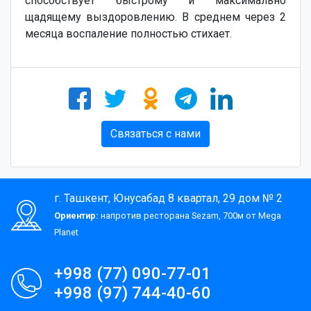
способствует быстрому и максимально
щадящему выздоровлению. В среднем через 2
месяца воспаление полностью стихает.
Связаться с нами
г. Ташкент, Юнусабад 8 квартал, 29 дом № 2
Ориентир:
напротив ресторана Sezam, 700м от Mega
Planet
+998 (77) 090-77-01
+998 (97) 744-40-60