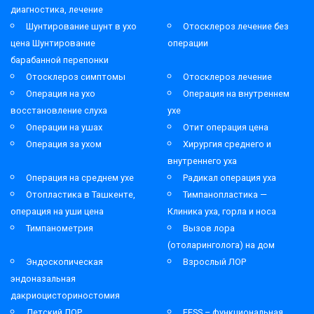
диагностика, лечение
Шунтирование шунт в ухо
Отосклероз лечение без
цена Шунтирование
операции
барабанной перепонки
Отосклероз симптомы
Отосклероз лечение
Операция на ухо
Операция на внутреннем
восстановление слуха
ухе
Операции на ушах
Отит операция цена
Операция за ухом
Хирургия среднего и
внутреннего уха
Операция на среднем ухе
Радикал операция уха
Отопластика в Ташкенте,
Тимпанопластика —
операция на уши цена
Клиника уха, горла и носа
Тимпанометрия
Вызов лора
(отоларинголога) на дом
Эндоскопическая
Взрослый ЛОР
эндоназальная
дакриоцисториностомия
Детский ЛОР
FESS – функциональная