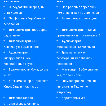
вазотомия
носа
Экссудативный средний
Перфорация перепонки —
отит у детей
чем опасна, как проявляется
Перфорация барабанной
Аттикоантротомия цены
перепонки
Тимпанометрия (проверка
Тимпанометрия — когда
слуха) цены
применяется и что выявляет?
Тимпанометрия ЛОР
Аудиометрия —
Клиника уха горла и носа
Медицинская ЛОР клиника
Аудиометрия
Травматическая
инструментальное
перфорация барабанной
исследование слуха
перепонки
Заложенность, боль, шум в
Мастоидит Заболевания
ушах
уха, горла и носа
Хиджама центр в Ташкенте
Гирудотерапия Лечение
Юнусабаде и Чиланзаре
пиявками в Ташкенте
Юнусабад
Тимпаносклероз:
Баротравма уха
этиопатогенез, клиника,