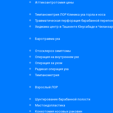
Аттикоантротомия цены
Тимпанометрия ЛОР Клиника уха горла и носа
Травматическая перфорация барабанной перепон
Хиджама центр в Ташкенте Юнусабаде и Чиланза
Баротравма уха
Отосклероз симптомы
Операция на внутреннем ухе
Операция за ухом
Радикал операция уха
Тимпанометрия
Взрослый ЛОР
Шунтирование барабанной полости
Мастоидопластика
Конхотомия носовых раковин