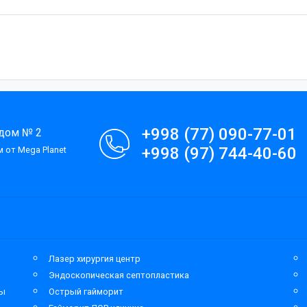
+998 (77) 090-77-01
 дом № 2
+998 (97) 744-40-60
 от Mega Planet
Лазер хирургия центр
Эндоскопическая септопластика
мы
Острый гайморит