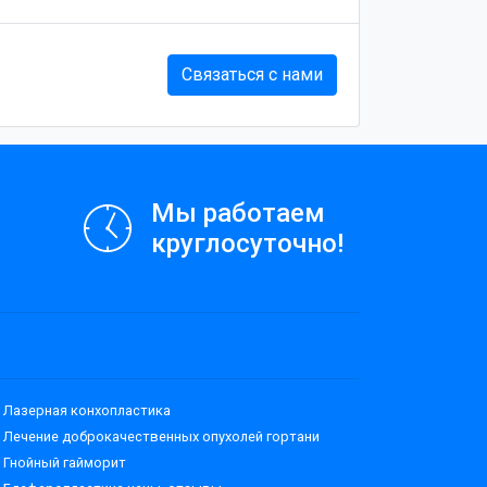
Связаться с нами
Мы работаем
круглосуточно!
Лазерная конхопластика
Лечение доброкачественных опухолей гортани
Гнойный гайморит