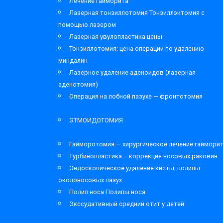
Лечение гайморита
Лазерная тонзиллотомия Тонзиллэктомия с
помощью лазером
Лазерная увулопластика цены
Тонзиллотомия: цена операции по удалению
миндалин
Лазерное удаление аденоидов (лазерная
аденотомия)
Операция на лобной пазухе — фронтотомия
ЭТМОИДОТОМИЯ
Гайморотомия — хирургическое лечение гаймори
Турбинопластика – коррекция носовых раковин
Эндоскопическое удаление кисты, полипы
околоносовых пазух
Полип носа Полипы носа
Экссудативный средний отит у детей