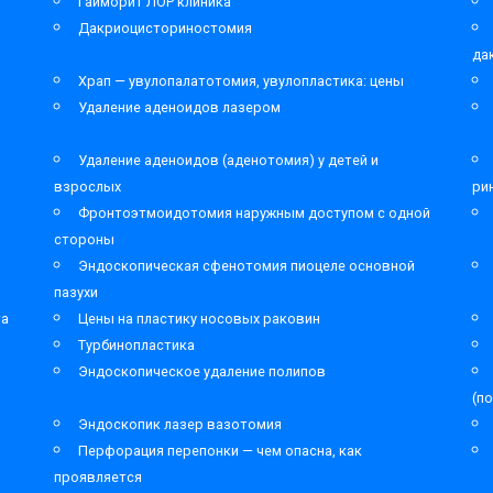
Гайморит ЛОР клиника
Дакриоцисториностомия
да
Храп — увулопалатотомия, увулопластика: цены
Удаление аденоидов лазером
Удаление аденоидов (аденотомия) у детей и
взрослых
ри
Фронтоэтмоидотомия наружным доступом с одной
стороны
Эндоскопическая сфенотомия пиоцеле основной
пазухи
та
Цены на пластику носовых раковин
Турбинопластика
Эндоскопическое удаление полипов
(п
Эндоскопик лазер вазотомия
Перфорация перепонки — чем опасна, как
проявляется