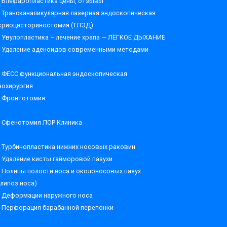
Блефаропластика цены, отзывы
Трансканаликулярная лазерная эндоскопическая
криоцисториностомия (ТЛЭД)
Увулопластика – лечение храпа — ЛЁГКОЕ ДЫХАНИЕ
Удаление аденоидов современными методами
ФЕСС функциональная эндоскопическая
нохирургия
Фронтотомия
Сфенотомия ЛОР Клиника
Турбинопластика нижних носовых раковин
Удаление кисты гайморовой пазухи
Полипы полости носа и околоносовых пазух
олипоз носа)
Деформации наружного носа
Перфорация барабанной перепонки