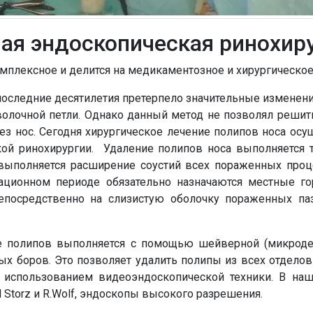
ая эндоскопическая ринохир
мплексное и делится на медикаментозное и хирургическое
последние десятилетия претерпело значительные изменен
олочной петли. Однако данный метод не позволял решить
з нос. Сегодня хирургическое лечение полипов носа осу
ой ринохирургии. Удаление полипов носа выполняется 
выполняется расширение соустий всех пораженных про
рационном периоде обязательно назначаются местные г
епосредственно на слизистую оболочку пораженных па
е полипов выполняется с помощью шейверной (микроде
ых боров. Это позволяет удалить полипы из всех отделов
с использованием видеоэндоскопической техники. В н
 Storz и R.Wolf, эндоскопы высокого разрешения.