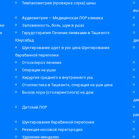
Тимпанометрия (проверка слуха) цены
вы
Аудиометрия — Медицинская ЛОР клиника
ки
Заложенность, боль, шум в ушах
ре
Гирудотерапия Лечение пиявками в Ташкенте
Юнусабад
ди
Шунтирование шунт в ухо цена Шунтирование
барабанной перепонки
Отосклероз лечение
Операции на ушах
Хирургия среднего и внутреннего уха
Отопластика в Ташкенте, операция на уши цена
Вызов лора (отоларинголога) на дом
да
Детский ЛОР
ри
Шунтирование барабанной перепонки
Резекция носовой перегородки
Удаление миндалин