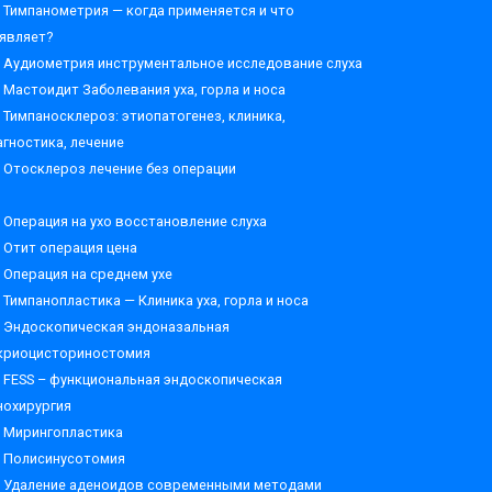
Тимпанометрия — когда применяется и что
являет?
Аудиометрия инструментальное исследование слуха
Мастоидит Заболевания уха, горла и носа
Тимпаносклероз: этиопатогенез, клиника,
агностика, лечение
Отосклероз лечение без операции
Операция на ухо восстановление слуха
Отит операция цена
Операция на среднем ухе
Тимпанопластика — Клиника уха, горла и носа
Эндоскопическая эндоназальная
криоцисториностомия
FESS – функциональная эндоскопическая
нохирургия
Мирингопластика
Полисинусотомия
Удаление аденоидов современными методами