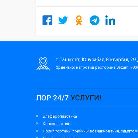
г. Ташкент, Юнусабад 8 квартал, 29
Ориентир:
напротив ресторана Sezam, 700м
ЛОР 24/7
УСЛУГИ!
Блефаропластика
Конхопластика
Полип гортани: причины возникновения, симпто