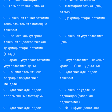
Гайморит ЛОР клиника
Блефаропластика цены,
отзывы
Лазерная тонзиллотомия
Дакриоцисториностомия
Тонзиллэктомия с помощью
лазером
Трансканаликулярная
Лазерная увулопластика
лазерная эндоскопическая
цены
дакриоцисториностомия
(ТЛЭД)
Храп — увулопалатотомия,
Увулопластика – лечение
увулопластика: цены
храпа — ЛЁГКОЕ ДЫХАНИЕ
Тонзиллотомия: цена
Удаление аденоидов
операции по удалению
лазером
миндалин
Удаление аденоидов
Лазерное удаление
современными методами
аденоидов (лазерная
аденотомия)
Удаление аденоидов
ФЕСС функциональная