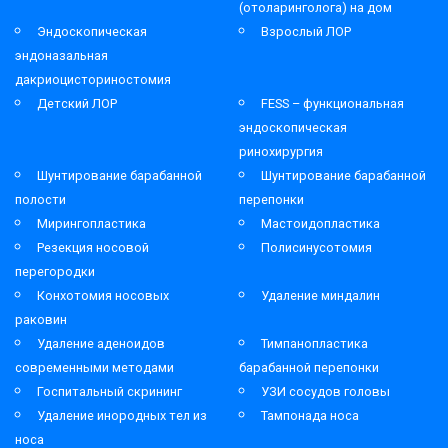
(отоларинголога) на дом
Эндоскопическая
Взрослый ЛОР
эндоназальная
дакриоцисториностомия
Детский ЛОР
FESS – функциональная
эндоскопическая
ринохирургия
Шунтирование барабанной
Шунтирование барабанной
полости
перепонки
Мирингопластика
Мастоидопластика
Резекция носовой
Полисинусотомия
перегородки
Конхотомия носовых
Удаление миндалин
раковин
Удаление аденоидов
Тимпанопластика
современными методами
барабанной перепонки
Госпитальный скрининг
УЗИ сосудов головы
Удаление инородных тел из
Тампонада носа
носа