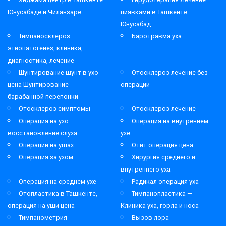
Юнусабаде и Чиланзаре
пиявками в Ташкенте
Юнусабад
Тимпаносклероз:
Баротравма уха
этиопатогенез, клиника,
диагностика, лечение
Шунтирование шунт в ухо
Отосклероз лечение без
цена Шунтирование
операции
барабанной перепонки
Отосклероз симптомы
Отосклероз лечение
Операция на ухо
Операция на внутреннем
восстановление слуха
ухе
Операции на ушах
Отит операция цена
Операция за ухом
Хирургия среднего и
внутреннего уха
Операция на среднем ухе
Радикал операция уха
Отопластика в Ташкенте,
Тимпанопластика —
операция на уши цена
Клиника уха, горла и носа
Тимпанометрия
Вызов лора