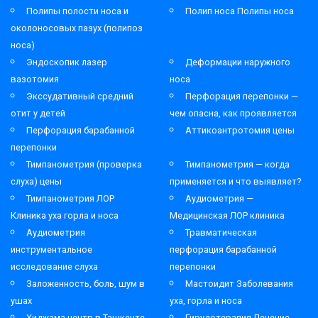
Полипы полости носа и
Полип носа Полипы носа
околоносовых пазух (полипоз
носа)
Эндоскопик лазер
Деформации наружного
вазотомия
носа
Экссудативный средний
Перфорация перепонки —
отит у детей
чем опасна, как проявляется
Перфорация барабанной
Аттикоантротомия цены
перепонки
Тимпанометрия (проверка
Тимпанометрия — когда
слуха) цены
применяется и что выявляет?
Тимпанометрия ЛОР
Аудиометрия —
Клиника уха горла и носа
Медицинская ЛОР клиника
Аудиометрия
Травматическая
инструментальное
перфорация барабанной
исследование слуха
перепонки
Заложенность, боль, шум в
Мастоидит Заболевания
ушах
уха, горла и носа
Хиджама центр в Ташкенте
Гирудотерапия Лечение