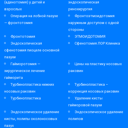
(аденотомия) у детей и
эндоскопическая
взрослых
ринохирургия
Операция на лобной пазухе
Фронтоэтмоидотомия
— фронтотомия
наружным доступом с одной
стороны
Фронтотомия
ЭТМОИДОТОМИЯ
Эндоскопическая
Сфенотомия ЛОР Клиника
сфенотомия пиоцеле основной
пазухи
Гайморотомия —
Цены на пластику носовых
хирургическое лечение
раковин
гайморита
Турбинопластика нижних
Турбинопластика –
носовых раковин
коррекция носовых раковин
Турбинопластика
Удаление кисты
гайморовой пазухи
Эндоскопическое удаление
Эндоскопическое удаление
кисты, полипы околоносовых
полипов
пазух