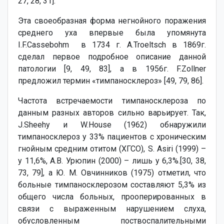
27, 28, 31].
Эта своеобразная форма негнойного поражения
среднего уха впервые была упомянута
I.F.Сassebohm в 1734 г. A.Troeltsch в 1869г.
сделал первое подробное описание данной
патологии [9, 49, 83], а в 1956г. F.Zollner
предложил термин «тимпаносклероз» [49, 79, 86].
Частота встречаемости тимпаносклероза по
данным разных авторов сильно варьирует. Так,
J.Sheehy и W.House (1962) обнаружили
тимпаносклероз у 33% пациентов с хроническим
гнойным средним отитом (ХГСО), S. Asiri (1999) –
у 11,6%, А.В. Урюпин (2000) – лишь у 6,3%.[30, 38,
73, 79], а Ю. М. Овчинников (1975) отметил, что
больные тимпаносклерозом составляют 5,3% из
общего числа больных, прооперированных в
связи с выраженным нарушением слуха,
обусловленным поствоспалительными