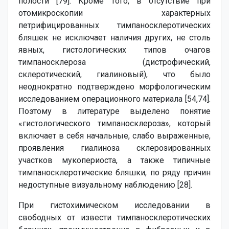
полости [79]. Кроме того, в отсутствие при
отомикроскопии характерных
петрифицированных тимпаносклеротических
бляшек не исключает наличия других, не столь
явных, гистологических типов очагов
тимпаносклероза (дистрофический,
склеротический, гиалиновый), что было
неоднократно подтверждено морфологическим
исследованием операционного материала [54,74].
Поэтому в литературе выделено понятие
«гистологического тимпаносклероза», который
включает в себя начальные, слабо выраженные,
проявления гиалиноза склерозированных
участков мукопериоста, а также типичные
тимпаносклеротические бляшки, по ряду причин
недоступные визуальному наблюдению [28].
При гистохимическом исследовании в
свободных от извести тимпаносклеротических