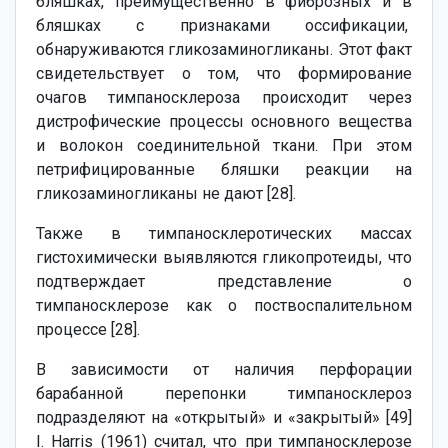
бляшках, преимущественно в фиброзных и в
бляшках с признаками оссификации,
обнаруживаются гликозаминогликаны. Этот факт
свидетельствует о том, что формирование
очагов тимпаносклероза происходит через
дистрофические процессы основного вещества
и волокон соединительной ткани. При этом
петрифицированные бляшки реакции на
гликозаминогликаны не дают [28].
Также в тимпаносклеротических массах
гистохимически выявляются гликопротеиды, что
подтверждает представление о
тимпаносклерозе как о поствоспалительном
процессе [28].
В зависимости от наличия перфорации
барабанной перепонки тимпаносклероз
подразделяют на «открытый» и «закрытый» [49]
I. Harris (1961) считал, что при тимпаносклерозе