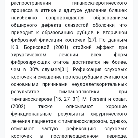
распространении типаносклеротического
процесса в аттике и адитусе удаление бляшек
неизбежно сопровождается образованием
обширного дефекта слизистой оболочки, что
приводит к образованию рубцов и вторичной
фиброзной фиксации косточек [27]. По данным
К.З. Борисовой (2001) стойкий эффект при
хирургическом лечении всех форм
фиброзирующих отитов достигается не более,
чем в 30% случаев[31]. Рефиксация слуховых
косточек и смещение протеза рубцами считаются
основными причинами неудовлетворительных
результатов тимпанопластики при
тимпаносклерозе [15, 27, 31]. M. Forseni и соавт.
(2002) также описывают хорошие
функциональные результаты хирургического
лечения пациентов с тимпаносклерозом, однако,
отмечают частую рефиксацию слуховых
косточек в послеоперационном периоде.