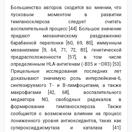
Большинство авторов сходится во мнении, что
пусковым моментом в развитии
тимпаносклероза следует считать
воспалительный процесс [44]. Большое значение
придают механическому раздражению
барабанной перепонки [60, 69, 80], иммунным
механизмам [9, 64, 71, 72, 83], генетической
предрасположенности [57], в том числе
определенным HLA-антигенам (-В35 и –DR3) [53].
Прицельные исследования последних лет
доказывают значимую роль интерлейкина-6,
синтезируемого Т- и В-лимфоцитами, а также
макрофагами [42, 68], воспалительного
медиатора NO, свободных радикалов в
формировании тимпаносклероза. Также
сообщается о возможном влиянии на процесс
пониженного уровня антиоксидантов, таких как
супероксиддисмутаза и каталаза [41].