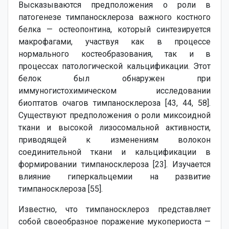
Высказываются предположения о роли в
патогенезе тимпаносклероза важного костного
белка — остеопонтина, который синтезируется
макрофагами, участвуя как в процессе
нормального костеобразования, так и в
процессах патологической кальцификации. Этот
белок был обнаружен при
иммуногистохимическом исследовании
биоптатов очагов тимпаносклероза [43, 44, 58].
Существуют предположения о роли миксоидной
ткани и высокой лизосомальной активности,
приводящей к изменениям волокон
соединительной ткани и кальцификации в
формировании тимпаносклероза [23]. Изучается
влияние гиперкальцемии на развитие
тимпаносклероза [55].
Известно, что тимпаносклероз представляет
собой своеобразное поражение мукопериоста —