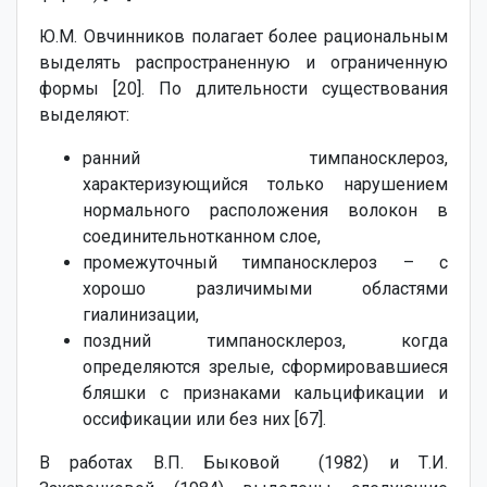
Ю.М. Овчинников полагает более рациональным
выделять распространенную и ограниченную
формы [20]. По длительности существования
выделяют:
ранний тимпаносклероз,
характеризующийся только нарушением
нормального расположения волокон в
соединительнотканном слое,
промежуточный тимпаносклероз – с
хорошо различимыми областями
гиалинизации,
поздний тимпаносклероз, когда
определяются зрелые, сформировавшиеся
бляшки с признаками кальцификации и
оссификации или без них [67].
В работах В.П. Быковой (1982) и Т.И.