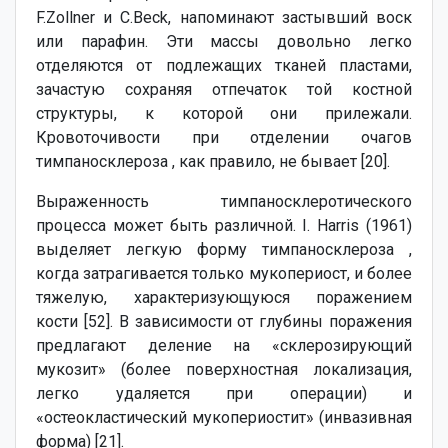
F.Zollner и C.Beck, напоминают застывший воск
или парафин. Эти массы довольно легко
отделяются от подлежащих тканей пластами,
зачастую сохраняя отпечаток той костной
структуры, к которой они прилежали.
Кровоточивости при отделении очагов
тимпаносклероза , как правило, не бывает [20].
Выраженность тимпаносклеротического
процесса может быть различной. I. Harris (1961)
выделяет легкую форму тимпаносклероза ,
когда затрагивается только мукопериост, и более
тяжелую, характеризующуюся поражением
кости [52]. В зависимости от глубины поражения
предлагают деление на «склерозирующий
мукозит» (более поверхностная локализация,
легко удаляется при операции) и
«остеокластический мукопериостит» (инвазивная
форма) [21].