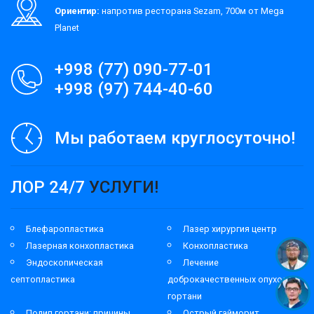
Ориентир:
напротив ресторана Sezam, 700м от Mega
Planet
+998 (77) 090-77-01
+998 (97) 744-40-60
Мы работаем круглосуточно!
ЛОР 24/7
УСЛУГИ!
Блефаропластика
Лазер хирургия центр
Лазерная конхопластика
Конхопластика
Эндоскопическая
Лечение
септопластика
доброкачественных опухолей
гортани
Полип гортани: причины
Острый гайморит