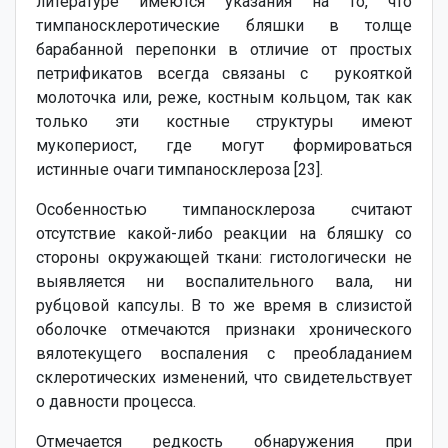
литературе имеются указания на то, что
тимпаносклеротические бляшки в толще
барабанной перепонки в отличие от простых
петрификатов всегда связаны с рукояткой
молоточка или, реже, костным кольцом, так как
только эти костные структуры имеют
мукопериост, где могут формироваться
истинные очаги тимпаносклероза [23].
Особенностью тимпаносклероза считают
отсутствие какой-либо реакции на бляшку со
стороны окружающей ткани: гистологически не
выявляется ни воспалительного вала, ни
рубцовой капсулы. В то же время в слизистой
оболочке отмечаются признаки хронического
вялотекущего воспаления с преобладанием
склеротических изменений, что свидетельствует
о давности процесса.
Отмечается редкость обнаружения при