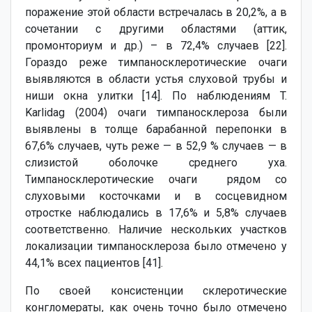
поражение этой области встречалась в 20,2%, а в
сочетании с другими областями (аттик,
промонториум и др.) – в 72,4% случаев [22].
Гораздо реже тимпаносклеротические очаги
выявляются в области устья слуховой трубы и
ниши окна улитки [14]. По наблюдениям T.
Karlidag (2004) очаги тимпаносклероза были
выявлены в толще барабанной перепонки в
67,6% случаев, чуть реже — в 52,9 % случаев — в
слизистой оболочке среднего уха.
Тимпаносклеротические очаги рядом со
слуховыми косточками и в сосцевидном
отростке наблюдались в 17,6% и 5,8% случаев
соответственно. Наличие нескольких участков
локализации тимпаносклероза было отмечено у
44,1% всех пациентов [41].
По своей консистенции склеротические
конгломераты, как очень точно было отмечено