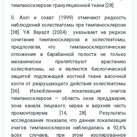
тимпаносклерозе грануляционной ткани [28].
S. Asiri и соавт. (1999) отмечают редкость
наблюдений холестеатомы при тимпаносклерозе
[38]. Y.A. Bayazit (2004) указывает на редкое
сочетание тимпаносклероза и холестеатомы,
предполагая, что тимпаносклеротические
отложения в барабанной полости не только
механически препятствуют врастанию
холестеатомы, но и являются биологической
защитой подлежащей костной ткани височной
кости от разрушающего действия холестеатомы
[36]. Излюбленная локализация очагов
тимпаносклероза — область окна преддверия,
зона канала лицевого нерва и верхняя часть
промонториума [14, 28]. Результаты
исследования показали, что данная локализация
очагов тимпаносклероза наблюдалась в 92,6%
всех случаев, при этом изолированное