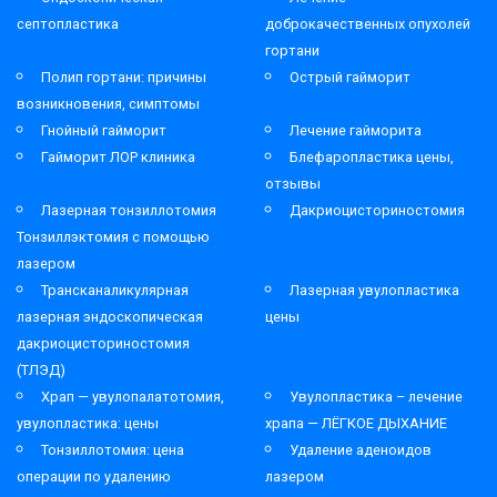
септопластика
доброкачественных опухолей
гортани
Полип гортани: причины
Острый гайморит
возникновения, симптомы
Гнойный гайморит
Лечение гайморита
Гайморит ЛОР клиника
Блефаропластика цены,
отзывы
Лазерная тонзиллотомия
Дакриоцисториностомия
Тонзиллэктомия с помощью
лазером
Трансканаликулярная
Лазерная увулопластика
лазерная эндоскопическая
цены
дакриоцисториностомия
(ТЛЭД)
Храп — увулопалатотомия,
Увулопластика – лечение
увулопластика: цены
храпа — ЛЁГКОЕ ДЫХАНИЕ
Тонзиллотомия: цена
Удаление аденоидов
операции по удалению
лазером