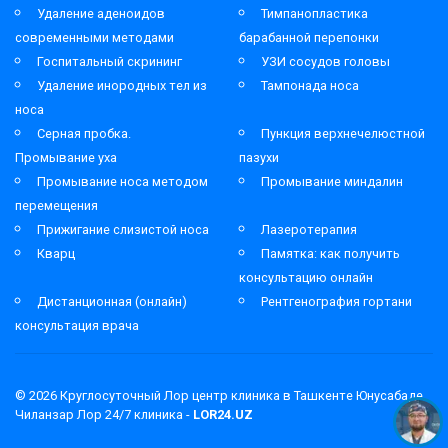
Удаление аденоидов
Тимпанопластика
современными методами
барабанной перепонки
Госпитальный скрининг
УЗИ сосудов головы
Удаление инородных тел из
Тампонада носа
носа
Серная пробка.
Пункция верхнечелюстной
Промывание уха
пазухи
Промывание носа методом
Промывание миндалин
перемещения
Прижигание слизистой носа
Лазеротерапия
Кварц
Памятка: как получить
консультацию онлайн
Дистанционная (онлайн)
Рентгенография гортани
консультация врача
© 2026
Круглосуточный Лор центр клиника в Ташкенте Юнусабаде
Чиланзар Лор 24/7 клиника -
LOR24.UZ