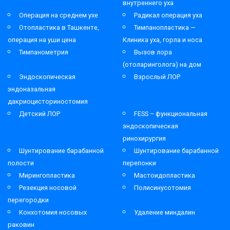
внутреннего уха
Операция на среднем ухе
Радикал операция уха
Отопластика в Ташкенте,
Тимпанопластика —
операция на уши цена
Клиника уха, горла и носа
Тимпанометрия
Вызов лора
(отоларинголога) на дом
Эндоскопическая
Взрослый ЛОР
эндоназальная
дакриоцисториностомия
Детский ЛОР
FESS – функциональная
эндоскопическая
ринохирургия
Шунтирование барабанной
Шунтирование барабанной
полости
перепонки
Мирингопластика
Мастоидопластика
Резекция носовой
Полисинусотомия
перегородки
Конхотомия носовых
Удаление миндалин
раковин