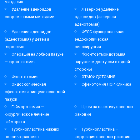
миндалин
Удаление аденоидов
Лазерное удаление
современными методами
аденоидов (лазерная
аденотомия)
Удаление аденоидов
ФЕСС функциональная
(аденотомия) у детей и
эндоскопическая
взрослых
ринохирургия
Операция на лобной пазухе
Фронтоэтмоидотомия
— фронтотомия
наружным доступом с одной
стороны
Фронтотомия
ЭТМОИДОТОМИЯ
Эндоскопическая
Сфенотомия ЛОР Клиника
сфенотомия пиоцеле основной
пазухи
Гайморотомия —
Цены на пластику носовых
хирургическое лечение
раковин
гайморита
Турбинопластика нижних
Турбинопластика –
носовых раковин
коррекция носовых раковин