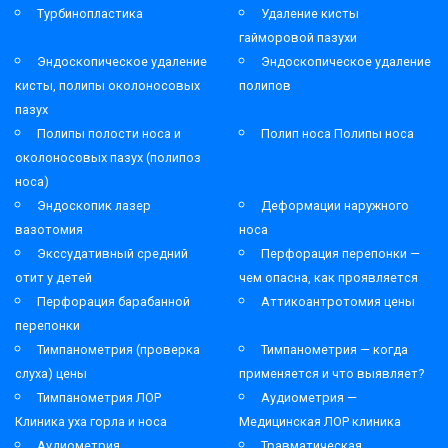
Турбинопластика
Удаление кисты
гайморовой пазухи
Эндоскопическое удаление
Эндоскопическое удаление
кисты, полипы околоносовых
полипов
пазух
Полипы полости носа и
Полип носа Полипы носа
околоносовых пазух (полипоз
носа)
Эндоскопик лазер
Деформации наружного
вазотомия
носа
Экссудативный средний
Перфорация перепонки —
отит у детей
чем опасна, как проявляется
Перфорация барабанной
Аттикоантротомия цены
перепонки
Тимпанометрия (проверка
Тимпанометрия — когда
слуха) цены
применяется и что выявляет?
Тимпанометрия ЛОР
Аудиометрия —
Клиника уха горла и носа
Медицинская ЛОР клиника
Аудиометрия
Травматическая