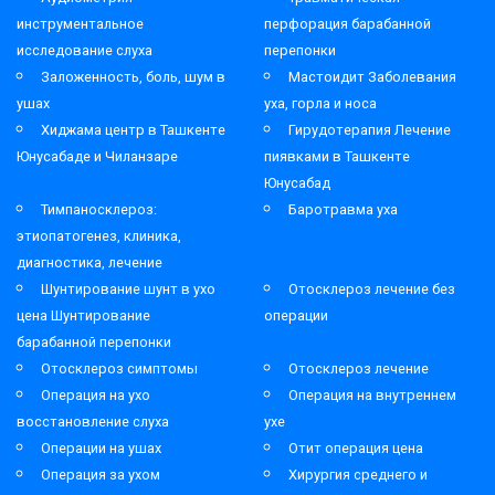
инструментальное
перфорация барабанной
исследование слуха
перепонки
Заложенность, боль, шум в
Мастоидит Заболевания
ушах
уха, горла и носа
Хиджама центр в Ташкенте
Гирудотерапия Лечение
Юнусабаде и Чиланзаре
пиявками в Ташкенте
Юнусабад
Тимпаносклероз:
Баротравма уха
этиопатогенез, клиника,
диагностика, лечение
Шунтирование шунт в ухо
Отосклероз лечение без
цена Шунтирование
операции
барабанной перепонки
Отосклероз симптомы
Отосклероз лечение
Операция на ухо
Операция на внутреннем
восстановление слуха
ухе
Операции на ушах
Отит операция цена
Операция за ухом
Хирургия среднего и