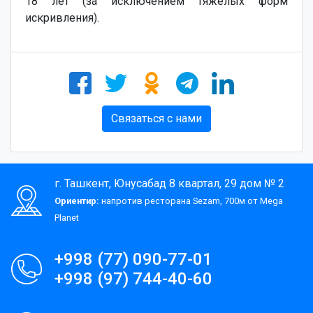
18 лет (за исключением тяжелых форм
искривления).
Связаться с нами
г. Ташкент, Юнусабад 8 квартал, 29 дом № 2
Ориентир:
напротив ресторана Sezam, 700м от Mega
Planet
+998 (77) 090-77-01
+998 (97) 744-40-60