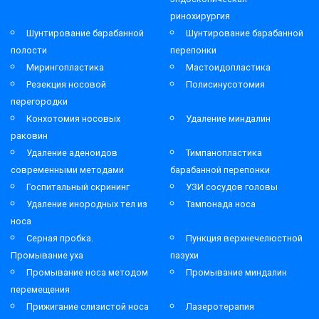
ринохирургия
Шунтирование барабанной
Шунтирование барабанной
полости
перепонки
Мирингопластика
Мастоидопластика
Резекция носовой
Полисинусотомия
перегородки
Конхотомия носовых
Удаление миндалин
раковин
Удаление аденоидов
Тимпанопластика
современными методами
барабанной перепонки
Госпитальный скрининг
УЗИ сосудов головы
Удаление инородных тел из
Тампонада носа
носа
Серная пробка.
Пункция верхнечелюстной
Промывание уха
пазухи
Промывание носа методом
Промывание миндалин
перемещения
Прижигание слизистой носа
Лазеротерапия