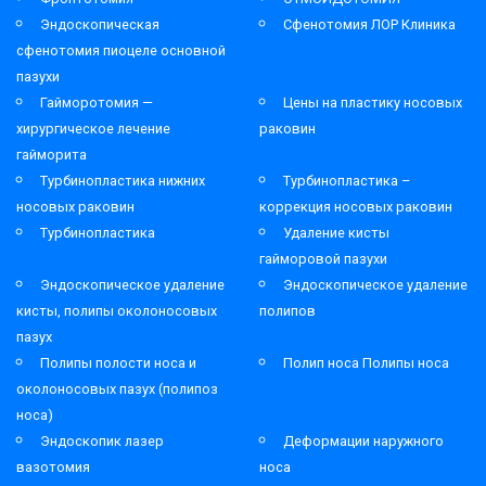
Эндоскопическая
Сфенотомия ЛОР Клиника
сфенотомия пиоцеле основной
пазухи
Гайморотомия —
Цены на пластику носовых
хирургическое лечение
раковин
гайморита
Турбинопластика нижних
Турбинопластика –
носовых раковин
коррекция носовых раковин
Турбинопластика
Удаление кисты
гайморовой пазухи
Эндоскопическое удаление
Эндоскопическое удаление
кисты, полипы околоносовых
полипов
пазух
Полипы полости носа и
Полип носа Полипы носа
околоносовых пазух (полипоз
носа)
Эндоскопик лазер
Деформации наружного
вазотомия
носа