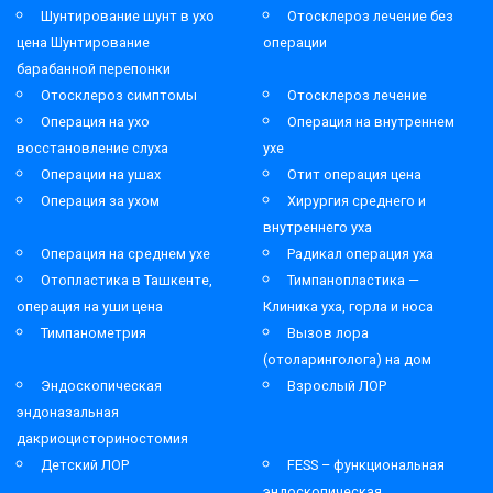
Шунтирование шунт в ухо
Отосклероз лечение без
цена Шунтирование
операции
барабанной перепонки
Отосклероз симптомы
Отосклероз лечение
Операция на ухо
Операция на внутреннем
восстановление слуха
ухе
Операции на ушах
Отит операция цена
Операция за ухом
Хирургия среднего и
внутреннего уха
Операция на среднем ухе
Радикал операция уха
Отопластика в Ташкенте,
Тимпанопластика —
операция на уши цена
Клиника уха, горла и носа
Тимпанометрия
Вызов лора
(отоларинголога) на дом
Эндоскопическая
Взрослый ЛОР
эндоназальная
дакриоцисториностомия
Детский ЛОР
FESS – функциональная
эндоскопическая