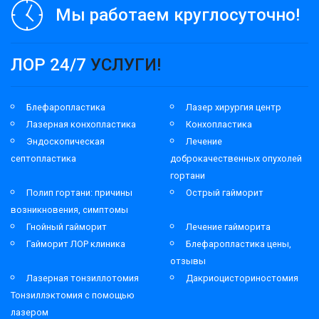
Мы работаем круглосуточно!
ЛОР 24/7
УСЛУГИ!
Блефаропластика
Лазер хирургия центр
Лазерная конхопластика
Конхопластика
Эндоскопическая
Лечение
септопластика
доброкачественных опухолей
гортани
Полип гортани: причины
Острый гайморит
возникновения, симптомы
Гнойный гайморит
Лечение гайморита
Гайморит ЛОР клиника
Блефаропластика цены,
отзывы
Лазерная тонзиллотомия
Дакриоцисториностомия
Тонзиллэктомия с помощью
лазером