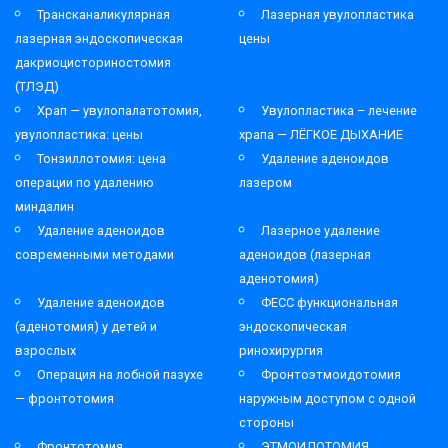
Трансканаликулярная
Лазерная увулопластика
лазерная эндоскопическая
цены
дакриоцисториностомия
(ТЛЭД)
Храп — увулопалатотомия,
Увулопластика – лечение
увулопластика: цены
храпа — ЛЁГКОЕ ДЫХАНИЕ
Тонзиллотомия: цена
Удаление аденоидов
операции по удалению
лазером
миндалин
Удаление аденоидов
Лазерное удаление
современными методами
аденоидов (лазерная
аденотомия)
Удаление аденоидов
ФЕСС функциональная
(аденотомия) у детей и
эндоскопическая
взрослых
ринохирургия
Операция на лобной пазухе
Фронтоэтмоидотомия
— фронтотомия
наружным доступом с одной
стороны
Фронтотомия
ЭТМОИДОТОМИЯ