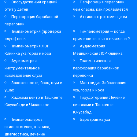
Экссудативный средний
Перфорация перепонки —
отит у детей
чем опасна, как проявляется
Перфорация барабанной
Аттикоантротомия цены
перепонки
Тимпанометрия (проверка
Тимпанометрия — когда
слуха) цены
применяется и что выявляет?
Тимпанометрия ЛОР
Аудиометрия —
Клиника уха горла и носа
Медицинская ЛОР клиника
Аудиометрия
Травматическая
инструментальное
перфорация барабанной
исследование слуха
перепонки
Заложенность, боль, шум в
Мастоидит Заболевания
ушах
уха, горла и носа
Хиджама центр в Ташкенте
Гирудотерапия Лечение
Юнусабаде и Чиланзаре
пиявками в Ташкенте
Юнусабад
Тимпаносклероз:
Баротравма уха
этиопатогенез, клиника,
диагностика, лечение