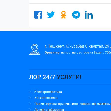
г. Ташкент, Юнусабад 8 квартал, 29
Ориентир:
напротив ресторана Sezam, 700м
ЛОР 24/7
УСЛУГИ!
Блефаропластика
Конхопластика
Полип гортани: причины возникновения, симпто
Лечение гайморита