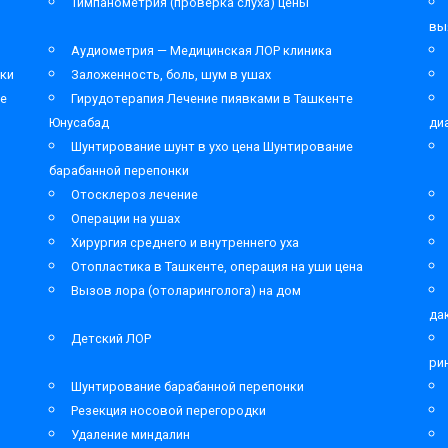
Тимпанометрия (проверка слуха) цены
вы
Аудиометрия — Медицинская ЛОР клиника
ки
Заложенность, боль, шум в ушах
ре
Гирудотерапия Лечение пиявками в Ташкенте
Юнусабад
ди
Шунтирование шунт в ухо цена Шунтирование
барабанной перепонки
Отосклероз лечение
Операции на ушах
Хирургия среднего и внутреннего уха
Отопластика в Ташкенте, операция на уши цена
Вызов лора (отоларинголога) на дом
да
Детский ЛОР
ри
Шунтирование барабанной перепонки
Резекция носовой перегородки
Удаление миндалин