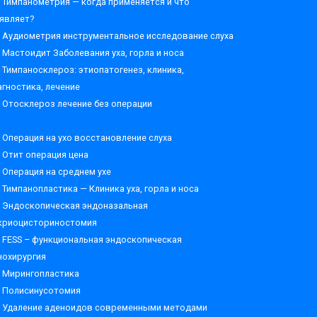
Тимпанометрия — когда применяется и что
являет?
Аудиометрия инструментальное исследование слуха
Мастоидит Заболевания уха, горла и носа
Тимпаносклероз: этиопатогенез, клиника,
агностика, лечение
Отосклероз лечение без операции
Операция на ухо восстановление слуха
Отит операция цена
Операция на среднем ухе
Тимпанопластика — Клиника уха, горла и носа
Эндоскопическая эндоназальная
криоцисториностомия
FESS – функциональная эндоскопическая
нохирургия
Мирингопластика
Полисинусотомия
Удаление аденоидов современными методами