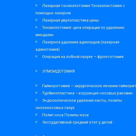
Лазерная тонзиллотомия Тонзиллэктомия с
помощью лазером
Лазерная увулопластика цены
Тонзиллотомия: цена операции по удалению
миндалин
Лазерное удаление аденоидов (лазерная
аденотомия)
Операция на лобной пазухе — фронтотомия
ЭТМОИДОТОМИЯ
Гайморотомия — хирургическое лечение гаймори
Турбинопластика – коррекция носовых раковин
Эндоскопическое удаление кисты, полипы
околоносовых пазух
Полип носа Полипы носа
Экссудативный средний отит у детей