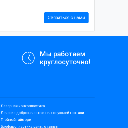
Связаться с нами
Мы работаем
круглосуточно!
Лазерная конхопластика
Лечение доброкачественных опухолей гортани
Гнойный гайморит
Блефаропластика цены, отзывы