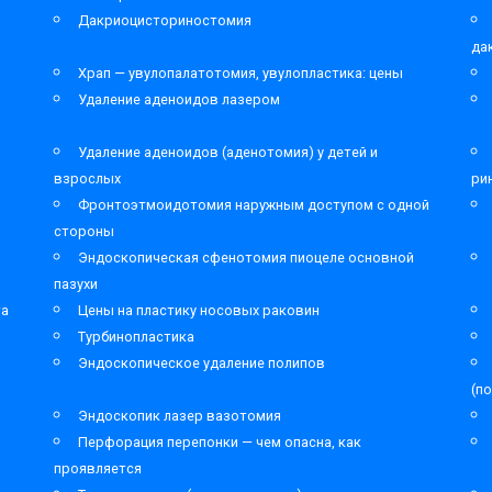
Дакриоцисториностомия
да
Храп — увулопалатотомия, увулопластика: цены
Удаление аденоидов лазером
Удаление аденоидов (аденотомия) у детей и
взрослых
ри
Фронтоэтмоидотомия наружным доступом с одной
стороны
Эндоскопическая сфенотомия пиоцеле основной
пазухи
та
Цены на пластику носовых раковин
Турбинопластика
Эндоскопическое удаление полипов
(п
Эндоскопик лазер вазотомия
Перфорация перепонки — чем опасна, как
проявляется