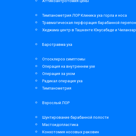
Аттикоантротомия цены
Тимпанометрия ЛОР Клиника уха горла и носа
Травматическая перфорация барабанной перепон
Хиджама центр в Ташкенте Юнусабаде и Чиланза
Баротравма уха
Отосклероз симптомы
Операция на внутреннем ухе
Операция за ухом
Радикал операция уха
Тимпанометрия
Взрослый ЛОР
Шунтирование барабанной полости
Мастоидопластика
Конхотомия носовых раковин