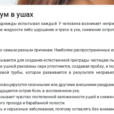
ум в ушах
е однажды испытывал каждый. У человека возникает непри
 жидкости либо шуршание и треск в ухе, снижение острот
о самым разным причинам. Наиболее распространенные из
ывается для создания естественной преграды частицам пыл
 ушной раковины сера уплотняется, создавая пробку, и по
иевой трубы, которое развивается в результате неправ
провоцируются сезонными или другими внешними раздраж
ощущается острая боль в воспаленном ухе;
вызывает чувство постепенной заложенности ушей и снижен
го прохода и барабанной полости.
ь и серьезные заболевания, поэтому оставлять без вниман