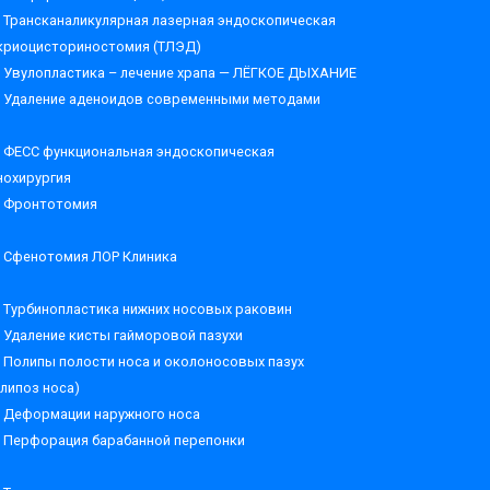
Трансканаликулярная лазерная эндоскопическая
криоцисториностомия (ТЛЭД)
Увулопластика – лечение храпа — ЛЁГКОЕ ДЫХАНИЕ
Удаление аденоидов современными методами
ФЕСС функциональная эндоскопическая
нохирургия
Фронтотомия
Сфенотомия ЛОР Клиника
Турбинопластика нижних носовых раковин
Удаление кисты гайморовой пазухи
Полипы полости носа и околоносовых пазух
олипоз носа)
Деформации наружного носа
Перфорация барабанной перепонки