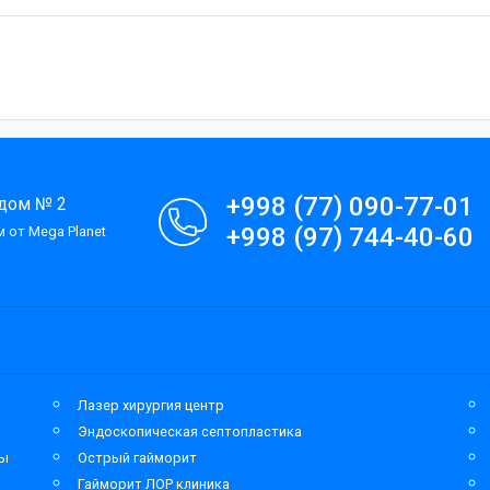
+998 (77) 090-77-01
 дом № 2
+998 (97) 744-40-60
 от Mega Planet
Лазер хирургия центр
Эндоскопическая септопластика
мы
Острый гайморит
Гайморит ЛОР клиника