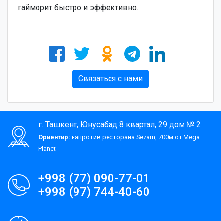
гайморит быстро и эффективно.
Связаться с нами
г. Ташкент, Юнусабад 8 квартал, 29 дом № 2
Ориентир:
напротив ресторана Sezam, 700м от Mega
Planet
+998 (77) 090-77-01
+998 (97) 744-40-60