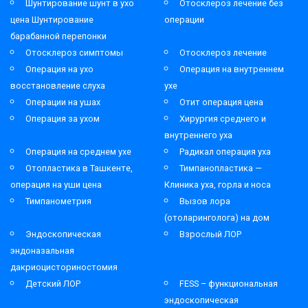
Шунтирование шунт в ухо
Отосклероз лечение без
цена Шунтирование
операции
барабанной перепонки
Отосклероз симптомы
Отосклероз лечение
Операция на ухо
Операция на внутреннем
восстановление слуха
ухе
Операции на ушах
Отит операция цена
Операция за ухом
Хирургия среднего и
внутреннего уха
Операция на среднем ухе
Радикал операция уха
Отопластика в Ташкенте,
Тимпанопластика —
операция на уши цена
Клиника уха, горла и носа
Тимпанометрия
Вызов лора
(отоларинголога) на дом
Эндоскопическая
Взрослый ЛОР
эндоназальная
дакриоцисториностомия
Детский ЛОР
FESS – функциональная
эндоскопическая