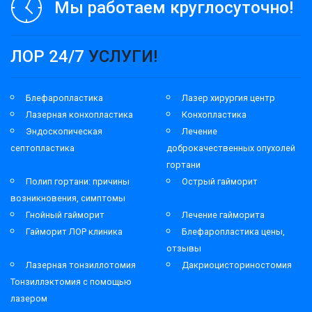
Мы работаем круглосуточно!
ЛОР 24/7
УСЛУГИ!
Блефаропластика
Лазер хирургия центр
Лазерная конхопластика
Конхопластика
Эндоскопическая
Лечение
септопластика
доброкачественных опухолей
гортани
Полип гортани: причины
Острый гайморит
возникновения, симптомы
Гнойный гайморит
Лечение гайморита
Гайморит ЛОР клиника
Блефаропластика цены,
отзывы
Лазерная тонзиллотомия
Дакриоцисториностомия
Тонзиллэктомия с помощью
лазером