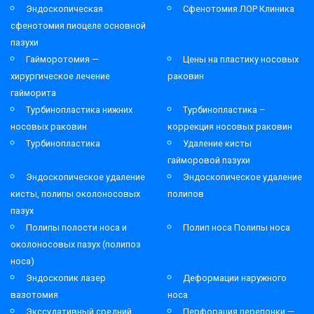
Эндоскопическая
Сфенотомия ЛОР Клиника
сфенотомия пиоцеле основной
пазухи
Гайморотомия —
Цены на пластику носовых
хирургическое лечение
раковин
гайморита
Турбинопластика нижних
Турбинопластика –
носовых раковин
коррекция носовых раковин
Турбинопластика
Удаление кисты
гайморовой пазухи
Эндоскопическое удаление
Эндоскопическое удаление
кисты, полипы околоносовых
полипов
пазух
Полипы полости носа и
Полип носа Полипы носа
околоносовых пазух (полипоз
носа)
Эндоскопик лазер
Деформации наружного
вазотомия
носа
Экссудативный средний
Перфорация перепонки —