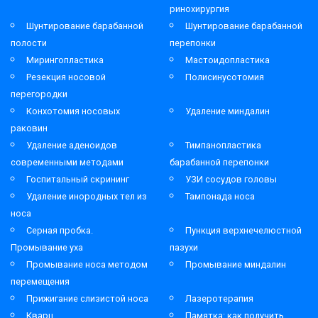
ринохирургия
Шунтирование барабанной
Шунтирование барабанной
полости
перепонки
Мирингопластика
Мастоидопластика
Резекция носовой
Полисинусотомия
перегородки
Конхотомия носовых
Удаление миндалин
раковин
Удаление аденоидов
Тимпанопластика
современными методами
барабанной перепонки
Госпитальный скрининг
УЗИ сосудов головы
Удаление инородных тел из
Тампонада носа
носа
Серная пробка.
Пункция верхнечелюстной
Промывание уха
пазухи
Промывание носа методом
Промывание миндалин
перемещения
Прижигание слизистой носа
Лазеротерапия
Кварц
Памятка: как получить