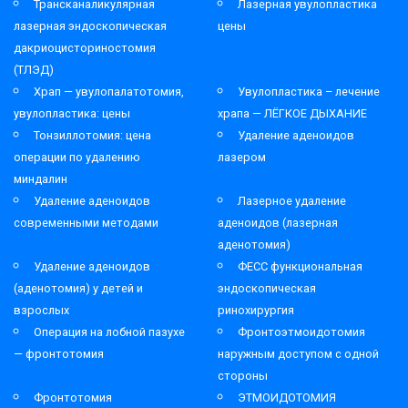
Трансканаликулярная
Лазерная увулопластика
лазерная эндоскопическая
цены
дакриоцисториностомия
(ТЛЭД)
Храп — увулопалатотомия,
Увулопластика – лечение
увулопластика: цены
храпа — ЛЁГКОЕ ДЫХАНИЕ
Тонзиллотомия: цена
Удаление аденоидов
операции по удалению
лазером
миндалин
Удаление аденоидов
Лазерное удаление
современными методами
аденоидов (лазерная
аденотомия)
Удаление аденоидов
ФЕСС функциональная
(аденотомия) у детей и
эндоскопическая
взрослых
ринохирургия
Операция на лобной пазухе
Фронтоэтмоидотомия
— фронтотомия
наружным доступом с одной
стороны
Фронтотомия
ЭТМОИДОТОМИЯ