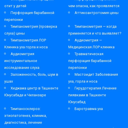
отит у детей
чем опасна, как проявляется
Перфорация барабанной
Аттикоантротомия цены
перепонки
Тимпанометрия (проверка
Тимпанометрия — когда
слуха) цены
применяется и что выявляет?
Тимпанометрия ЛОР
Аудиометрия —
Клиника уха горла и носа
Медицинская ЛОР клиника
Аудиометрия
Травматическая
инструментальное
перфорация барабанной
исследование слуха
перепонки
Заложенность, боль, шум в
Мастоидит Заболевания
ушах
уха, горла и носа
Хиджама центр в Ташкенте
Гирудотерапия Лечение
Юнусабаде и Чиланзаре
пиявками в Ташкенте
Юнусабад
Тимпаносклероз:
Баротравма уха
этиопатогенез, клиника,
диагностика, лечение