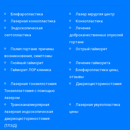
Блефаропластика
Лазер хирургия центр
Лазерная конхопластика
Конхопластика
Эндоскопическая
Лечение
септопластика
доброкачественных опухолей
гортани
Полип гортани: причины
Острый гайморит
возникновения, симптомы
Гнойный гайморит
Лечение гайморита
Гайморит ЛОР клиника
Блефаропластика цены,
отзывы
Лазерная тонзиллотомия
Дакриоцисториностомия
Тонзиллэктомия с помощью
лазером
Трансканаликулярная
Лазерная увулопластика
лазерная эндоскопическая
цены
дакриоцисториностомия
(ТЛЭД)