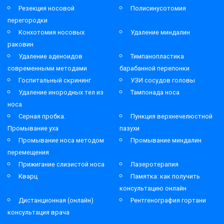
Резекция носовой
Полисинусотомия
перегородки
Конхотомия носовых
Удаление миндалин
раковин
Удаление аденоидов
Тимпанопластика
современными методами
барабанной перепонки
Госпитальный скрининг
УЗИ сосудов головы
Удаление инородных тел из
Тампонада носа
носа
Серная пробка.
Пункция верхнечелюстной
Промывание уха
пазухи
Промывание носа методом
Промывание миндалин
перемещения
Прижигание слизистой носа
Лазеротерапия
Кварц
Памятка: как получить
консультацию онлайн
Дистанционная (онлайн)
Рентгенография гортани
консультация врача