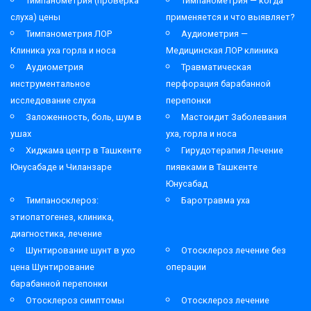
Тимпанометрия (проверка
Тимпанометрия — когда
слуха) цены
применяется и что выявляет?
Тимпанометрия ЛОР
Аудиометрия —
Клиника уха горла и носа
Медицинская ЛОР клиника
Аудиометрия
Травматическая
инструментальное
перфорация барабанной
исследование слуха
перепонки
Заложенность, боль, шум в
Мастоидит Заболевания
ушах
уха, горла и носа
Хиджама центр в Ташкенте
Гирудотерапия Лечение
Юнусабаде и Чиланзаре
пиявками в Ташкенте
Юнусабад
Тимпаносклероз:
Баротравма уха
этиопатогенез, клиника,
диагностика, лечение
Шунтирование шунт в ухо
Отосклероз лечение без
цена Шунтирование
операции
барабанной перепонки
Отосклероз симптомы
Отосклероз лечение