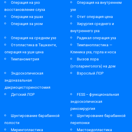
Операция на ухо
Операция на внутреннем
восстановление слуха
ухе
Операции на ушах
Отит операция цена
Операция за ухом
Хирургия среднего и
внутреннего уха
Операция на среднем ухе
Радикал операция уха
Отопластика в Ташкенте,
Тимпанопластика —
операция на уши цена
Клиника уха, горла и носа
Тимпанометрия
Вызов лора
(отоларинголога) на дом
Эндоскопическая
Взрослый ЛОР
эндоназальная
дакриоцисториностомия
Детский ЛОР
FESS – функциональная
эндоскопическая
ринохирургия
Шунтирование барабанной
Шунтирование барабанной
полости
перепонки
Мирингопластика
Мастоидопластика