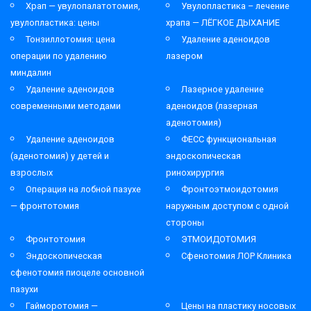
Храп — увулопалатотомия,
Увулопластика – лечение
увулопластика: цены
храпа — ЛЁГКОЕ ДЫХАНИЕ
Тонзиллотомия: цена
Удаление аденоидов
операции по удалению
лазером
миндалин
Удаление аденоидов
Лазерное удаление
современными методами
аденоидов (лазерная
аденотомия)
Удаление аденоидов
ФЕСС функциональная
(аденотомия) у детей и
эндоскопическая
взрослых
ринохирургия
Операция на лобной пазухе
Фронтоэтмоидотомия
— фронтотомия
наружным доступом с одной
стороны
Фронтотомия
ЭТМОИДОТОМИЯ
Эндоскопическая
Сфенотомия ЛОР Клиника
сфенотомия пиоцеле основной
пазухи
Гайморотомия —
Цены на пластику носовых