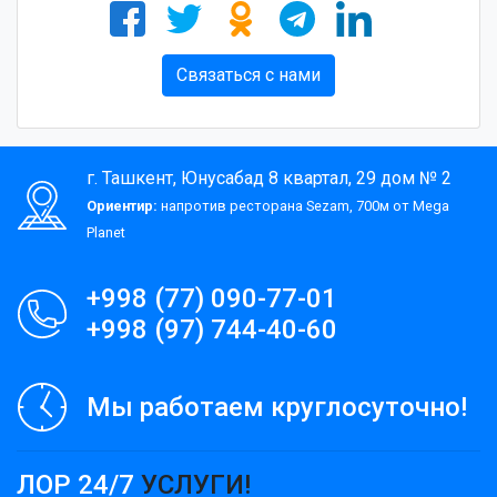
Связаться с нами
г. Ташкент, Юнусабад 8 квартал, 29 дом № 2
Ориентир:
напротив ресторана Sezam, 700м от Mega
Planet
+998 (77) 090-77-01
+998 (97) 744-40-60
Мы работаем круглосуточно!
ЛОР 24/7
УСЛУГИ!