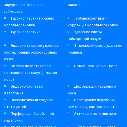
хирургическое лечение
раковин
гайморита
Турбинопластика нижних
Турбинопластика –
носовых раковин
коррекция носовых раковин
Турбинопластика
Удаление кисты
гайморовой пазухи
Эндоскопическое удаление
Эндоскопическое удаление
кисты, полипы околоносовых
полипов
пазух
Полипы полости носа и
Полип носа Полипы носа
околоносовых пазух (полипоз
носа)
Эндоскопик лазер
Деформации наружного
вазотомия
носа
Экссудативный средний
Перфорация перепонки —
отит у детей
чем опасна, как проявляется
Перфорация барабанной
Аттикоантротомия цены
перепонки