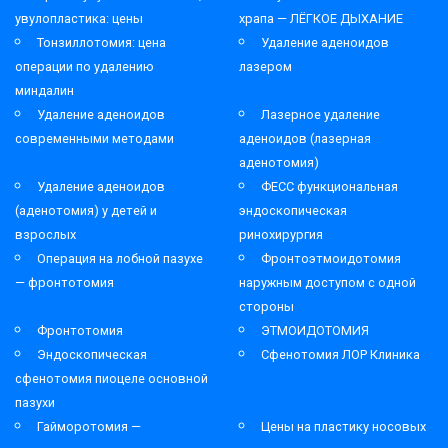
увулопластика: цены
храпа — ЛЁГКОЕ ДЫХАНИЕ
Тонзиллотомия: цена
Удаление аденоидов
операции по удалению
лазером
миндалин
Удаление аденоидов
Лазерное удаление
современными методами
аденоидов (лазерная
аденотомия)
Удаление аденоидов
ФЕСС функциональная
(аденотомия) у детей и
эндоскопическая
взрослых
ринохирургия
Операция на лобной пазухе
Фронтоэтмоидотомия
— фронтотомия
наружным доступом с одной
стороны
Фронтотомия
ЭТМОИДОТОМИЯ
Эндоскопическая
Сфенотомия ЛОР Клиника
сфенотомия пиоцеле основной
пазухи
Гайморотомия —
Цены на пластику носовых