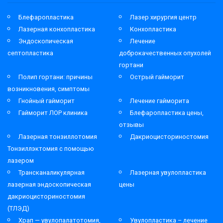
Блефаропластика
Лазер хирургия центр
Лазерная конхопластика
Конхопластика
Эндоскопическая
Лечение
септопластика
доброкачественных опухолей
гортани
Полип гортани: причины
Острый гайморит
возникновения, симптомы
Гнойный гайморит
Лечение гайморита
Гайморит ЛОР клиника
Блефаропластика цены,
отзывы
Лазерная тонзиллотомия
Дакриоцисториностомия
Тонзиллэктомия с помощью
лазером
Трансканаликулярная
Лазерная увулопластика
лазерная эндоскопическая
цены
дакриоцисториностомия
(ТЛЭД)
Храп — увулопалатотомия,
Увулопластика – лечение