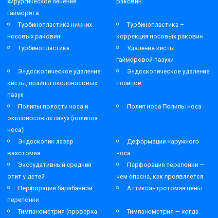
хирургическое лечение
раковин
гайморита
Турбинопластика нижних
Турбинопластика –
носовых раковин
коррекция носовых раковин
Турбинопластика
Удаление кисты
гайморовой пазухи
Эндоскопическое удаление
Эндоскопическое удаление
кисты, полипы околоносовых
полипов
пазух
Полипы полости носа и
Полип носа Полипы носа
околоносовых пазух (полипоз
носа)
Эндоскопик лазер
Деформации наружного
вазотомия
носа
Экссудативный средний
Перфорация перепонки —
отит у детей
чем опасна, как проявляется
Перфорация барабанной
Аттикоантротомия цены
перепонки
Тимпанометрия (проверка
Тимпанометрия — когда