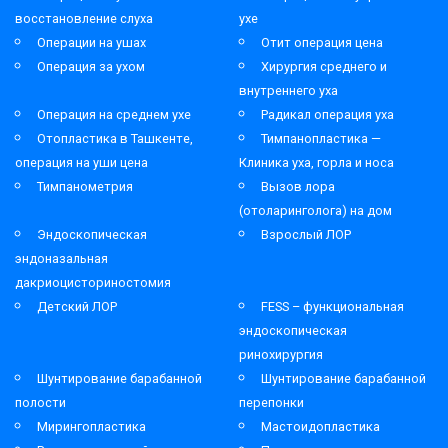
восстановление слуха
ухе
Операции на ушах
Отит операция цена
Операция за ухом
Хирургия среднего и
внутреннего уха
Операция на среднем ухе
Радикал операция уха
Отопластика в Ташкенте,
Тимпанопластика —
операция на уши цена
Клиника уха, горла и носа
Тимпанометрия
Вызов лора
(отоларинголога) на дом
Эндоскопическая
Взрослый ЛОР
эндоназальная
дакриоцисториностомия
Детский ЛОР
FESS – функциональная
эндоскопическая
ринохирургия
Шунтирование барабанной
Шунтирование барабанной
полости
перепонки
Мирингопластика
Мастоидопластика