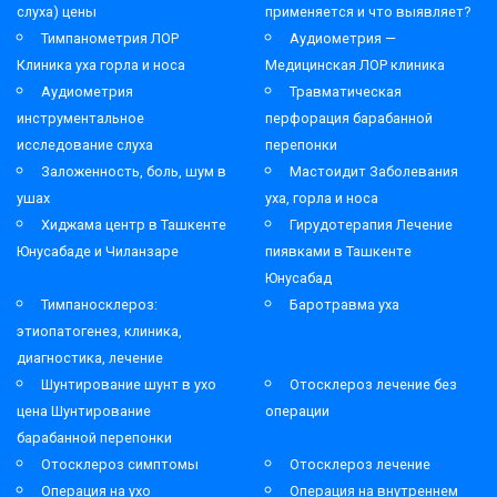
слуха) цены
применяется и что выявляет?
Тимпанометрия ЛОР
Аудиометрия —
Клиника уха горла и носа
Медицинская ЛОР клиника
Аудиометрия
Травматическая
инструментальное
перфорация барабанной
исследование слуха
перепонки
Заложенность, боль, шум в
Мастоидит Заболевания
ушах
уха, горла и носа
Хиджама центр в Ташкенте
Гирудотерапия Лечение
Юнусабаде и Чиланзаре
пиявками в Ташкенте
Юнусабад
Тимпаносклероз:
Баротравма уха
этиопатогенез, клиника,
диагностика, лечение
Шунтирование шунт в ухо
Отосклероз лечение без
цена Шунтирование
операции
барабанной перепонки
Отосклероз симптомы
Отосклероз лечение
Операция на ухо
Операция на внутреннем