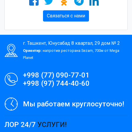
Связаться с нами
г. Ташкент, Юнусабад 8 квартал, 29 дом № 2
Ориентир:
напротив ресторана Sezam, 700м от Mega
Planet
+998 (77) 090-77-01
+998 (97) 744-40-60
Мы работаем круглосуточно!
ЛОР 24/7
УСЛУГИ!