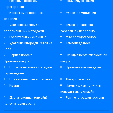
Резекция носовой
Полисинусотомия
перегородки
Конхотомия носовых
Удаление миндалин
раковин
Удаление аденоидов
Тимпанопластика
современными методами
барабанной перепонки
Госпитальный скрининг
УЗИ сосудов головы
Удаление инородных тел из
Тампонада носа
носа
Серная пробка.
Пункция верхнечелюстной
Промывание уха
пазухи
Промывание носа методом
Промывание миндалин
перемещения
Прижигание слизистой носа
Лазеротерапия
Кварц
Памятка: как получить
консультацию онлайн
Дистанционная (онлайн)
Рентгенография гортани
консультация врача