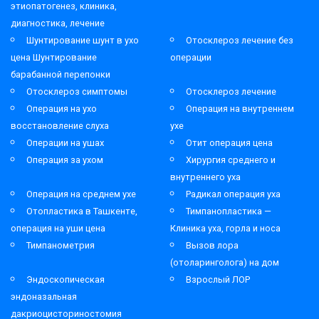
этиопатогенез, клиника,
диагностика, лечение
Шунтирование шунт в ухо
Отосклероз лечение без
цена Шунтирование
операции
барабанной перепонки
Отосклероз симптомы
Отосклероз лечение
Операция на ухо
Операция на внутреннем
восстановление слуха
ухе
Операции на ушах
Отит операция цена
Операция за ухом
Хирургия среднего и
внутреннего уха
Операция на среднем ухе
Радикал операция уха
Отопластика в Ташкенте,
Тимпанопластика —
операция на уши цена
Клиника уха, горла и носа
Тимпанометрия
Вызов лора
(отоларинголога) на дом
Эндоскопическая
Взрослый ЛОР
эндоназальная
дакриоцисториностомия