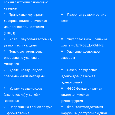
Тонзиллэктомия с помощью
лазером
Трансканаликулярная
Лазерная увулопластика
лазерная эндоскопическая
цены
дакриоцисториностомия
(ТЛЭД)
Храп — увулопалатотомия,
Увулопластика – лечение
увулопластика: цены
храпа — ЛЁГКОЕ ДЫХАНИЕ
Тонзиллотомия: цена
Удаление аденоидов
операции по удалению
лазером
миндалин
Удаление аденоидов
Лазерное удаление
современными методами
аденоидов (лазерная
аденотомия)
Удаление аденоидов
ФЕСС функциональная
(аденотомия) у детей и
эндоскопическая
взрослых
ринохирургия
Операция на лобной пазухе
Фронтоэтмоидотомия
— фронтотомия
наружным доступом с одной