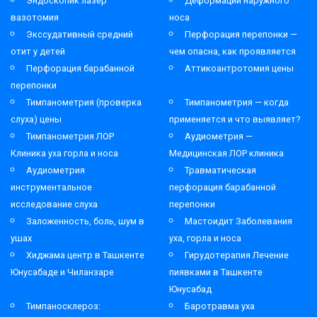
Эндоскопик лазер
Деформации наружного
вазотомия
носа
Экссудативный средний
Перфорация перепонки —
отит у детей
чем опасна, как проявляется
Перфорация барабанной
Аттикоантротомия цены
перепонки
Тимпанометрия (проверка
Тимпанометрия — когда
слуха) цены
применяется и что выявляет?
Тимпанометрия ЛОР
Аудиометрия —
Клиника уха горла и носа
Медицинская ЛОР клиника
Аудиометрия
Травматическая
инструментальное
перфорация барабанной
исследование слуха
перепонки
Заложенность, боль, шум в
Мастоидит Заболевания
ушах
уха, горла и носа
Хиджама центр в Ташкенте
Гирудотерапия Лечение
Юнусабаде и Чиланзаре
пиявками в Ташкенте
Юнусабад
Тимпаносклероз:
Баротравма уха