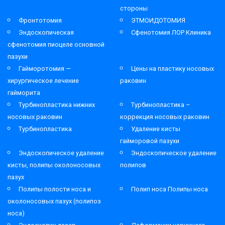
стороны
Фронтотомия
ЭТМОИДОТОМИЯ
Эндоскопическая
Сфенотомия ЛОР Клиника
сфенотомия пиоцеле основной
пазухи
Гайморотомия —
Цены на пластику носовых
хирургическое лечение
раковин
гайморита
Турбинопластика нижних
Турбинопластика –
носовых раковин
коррекция носовых раковин
Турбинопластика
Удаление кисты
гайморовой пазухи
Эндоскопическое удаление
Эндоскопическое удаление
кисты, полипы околоносовых
полипов
пазух
Полипы полости носа и
Полип носа Полипы носа
околоносовых пазух (полипоз
носа)