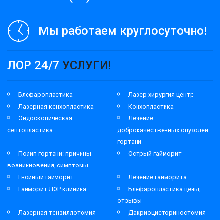
Мы работаем круглосуточно!
ЛОР 24/7
УСЛУГИ!
Блефаропластика
Лазер хирургия центр
Лазерная конхопластика
Конхопластика
Эндоскопическая
Лечение
септопластика
доброкачественных опухолей
гортани
Полип гортани: причины
Острый гайморит
возникновения, симптомы
Гнойный гайморит
Лечение гайморита
Гайморит ЛОР клиника
Блефаропластика цены,
отзывы
Лазерная тонзиллотомия
Дакриоцисториностомия