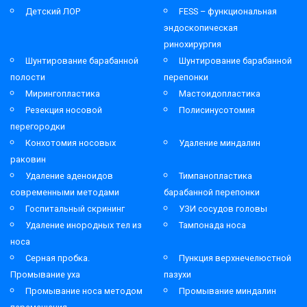
Детский ЛОР
FESS – функциональная
эндоскопическая
ринохирургия
Шунтирование барабанной
Шунтирование барабанной
полости
перепонки
Мирингопластика
Мастоидопластика
Резекция носовой
Полисинусотомия
перегородки
Конхотомия носовых
Удаление миндалин
раковин
Удаление аденоидов
Тимпанопластика
современными методами
барабанной перепонки
Госпитальный скрининг
УЗИ сосудов головы
Удаление инородных тел из
Тампонада носа
носа
Серная пробка.
Пункция верхнечелюстной
Промывание уха
пазухи
Промывание носа методом
Промывание миндалин