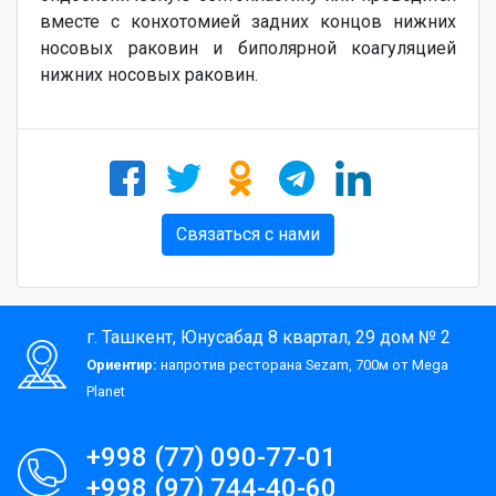
вместе с конхотомией задних концов нижних
носовых раковин и биполярной коагуляцией
нижних носовых раковин.
Связаться с нами
г. Ташкент, Юнусабад 8 квартал, 29 дом № 2
Ориентир:
напротив ресторана Sezam, 700м от Mega
Planet
+998 (77) 090-77-01
+998 (97) 744-40-60