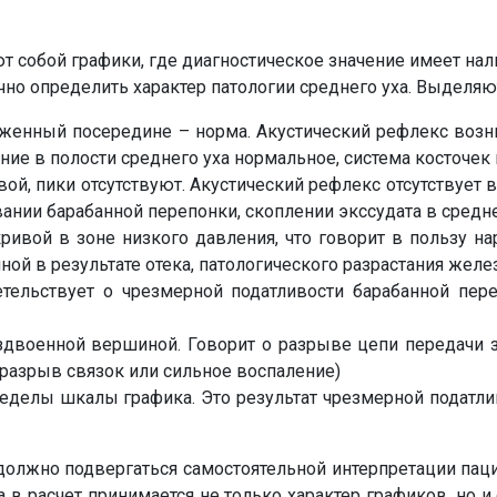
 собой графики, где диагностическое значение имеет нали
чно определить характер патологии среднего уха. Выделяю
оженный посередине – норма. Акустический рефлекс возни
ние в полости среднего уха нормальное, система косточек
вой, пики отсутствуют. Акустический рефлекс отсутствует
ании барабанной перепонки, скоплении экссудата в средне
ривой в зоне низкого давления, что говорит в пользу н
ной в результате отека, патологического разрастания желе
етельствует о чрезмерной податливости барабанной пер
аздвоенной вершиной. Говорит о разрыве цепи передачи 
 разрыв связок или сильное воспаление)
ределы шкалы графика. Это результат чрезмерной податли
е должно подвергаться самостоятельной интерпретации па
а в расчет принимается не только характер графиков, но 