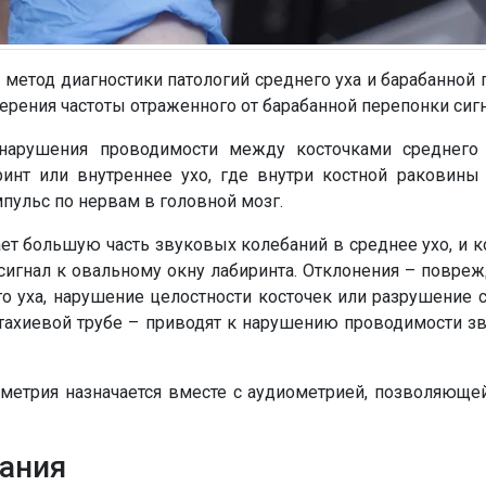
метод диагностики патологий среднего уха и барабанной
ерения частоты отраженного от барабанной перепонки сигн
 нарушения проводимости между косточками среднего
инт или внутреннее ухо, где внутри костной раковин
пульс по нервам в головной мозг.
т большую часть звуковых колебаний в среднее ухо, и ко
сигнал к овальному окну лабиринта. Отклонения – повреж
го уха, нарушение целостности косточек или разрушение
встахиевой трубе – приводят к нарушению проводимости 
етрия назначается вместе с аудиометрией, позволяющей
ания