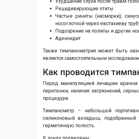
Ухудшение слуха после травм гол
Рецидивирующие отиты
Частые риниты (насморки), синус
носоглоткой через евстахиеву труб
Подозрение на полипы и другие но
Аденоидит
Также тимпанометрия может быть назн
является самостоятельным исследованием
Как проводится тимпа
Перед манипуляцией лечащим врачом п
перепонки, наличия загрязнений, серн
процедуре.
Тимпанометр – небольшой портативн
силиконовый вкладыш, подобранный т
герметичную полость.
К зонду подведены: