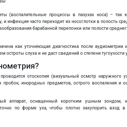
овы
иты (воспалительные процессы в пазухах носа) – так к
у, и инфекция часто переходит из носоглотки в полость ср
вообразования барабанной перепонки или полости среднег
ачена как уточняющая диагностика после аудиометрии ил
 остроты слуха и не даст сведений о степени тугоухости у
нометрия?
роводится отоскопия (визуальный осмотр наружного ух
ых пробок, инородных предметов, острого воспаления и о
ый аппарат, оснащенный коротким ушным зондом, н
очно по форме уха, чтобы плотно закупорить вход в