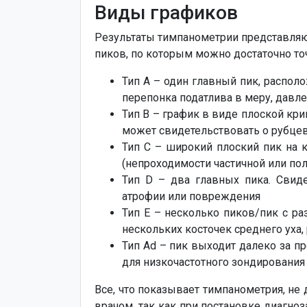
Виды графиков
Результаты тимпанометрии представляют
пиков, по которым можно достаточно то
Тип A – один главный пик, распол
перепонка податлива в меру, давле
Тип B – график в виде плоской кри
может свидетельствовать о рубцев
Тип C – широкий плоский пик на к
(непроходимости частичной или пол
Тип D – два главных пика. Свид
атрофии или повреждения
Тип E – несколько пиков/пик с р
нескольких косточек среднего уха,
Тип Ad – пик выходит далеко за п
для низкочастотного зондирования
Все, что показывает тимпанометрия, н
врачом, так как при постановке диагноз