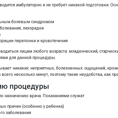
оводится амбулаторно и не требует никакой подготовки. О
ильным болевым синдромом
болевания, лихорадки
и
форации перепонки и кровотечения
одиться лицам любого возраста: младенческий, старчески
иями для данной процедуры.
ывает никаких неприятных, болезненных ощущений, кро
 всего несколько минут, поэтому такие неудобства, как пра
ию процедуры
о назначению врача. Показаниями служат:
ых причин (особенно у ребенка)
го заболевания