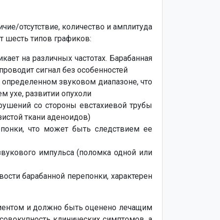
чие/отсутствие, количество и амплитуда
т шесть типов графиков:
кает на различных частотах. Барабанная
 проводит сигнал без особенностей
 в определенном звуковом диапазоне, что
м ухе, развитии опухоли
арушений со стороны евстахиевой трубы
зистой ткани аденоидов)
епонки, что может быть следствием ее
звукового импульса (поломка одной или
вости барабанной перепонки, характерен
циентом и должно быть оценено лечащим
и совокупность клинических симптомов, а