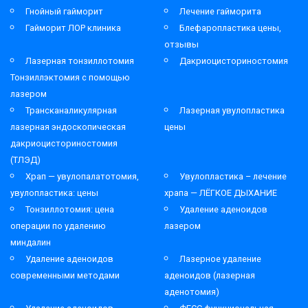
Гнойный гайморит
Лечение гайморита
Гайморит ЛОР клиника
Блефаропластика цены,
отзывы
Лазерная тонзиллотомия
Дакриоцисториностомия
Тонзиллэктомия с помощью
лазером
Трансканаликулярная
Лазерная увулопластика
лазерная эндоскопическая
цены
дакриоцисториностомия
(ТЛЭД)
Храп — увулопалатотомия,
Увулопластика – лечение
увулопластика: цены
храпа — ЛЁГКОЕ ДЫХАНИЕ
Тонзиллотомия: цена
Удаление аденоидов
операции по удалению
лазером
миндалин
Удаление аденоидов
Лазерное удаление
современными методами
аденоидов (лазерная
аденотомия)