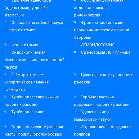
Удаление аденоидов
ФЕСС функциональная
(аденотомия) у детей и
эндоскопическая
взрослых
ринохирургия
Операция на лобной пазухе
Фронтоэтмоидотомия
— фронтотомия
наружным доступом с одной
стороны
Фронтотомия
ЭТМОИДОТОМИЯ
Эндоскопическая
Сфенотомия ЛОР Клиника
сфенотомия пиоцеле основной
пазухи
Гайморотомия —
Цены на пластику носовых
хирургическое лечение
раковин
гайморита
Турбинопластика нижних
Турбинопластика –
носовых раковин
коррекция носовых раковин
Турбинопластика
Удаление кисты
гайморовой пазухи
Эндоскопическое удаление
Эндоскопическое удаление
кисты, полипы околоносовых
полипов