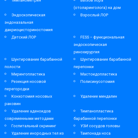
Тимпанометрия
Вызов лора
(отоларинголога) на дом
Эндоскопическая
Взрослый ЛОР
эндоназальная
дакриоцисториностомия
Детский ЛОР
FESS – функциональная
эндоскопическая
ринохирургия
Шунтирование барабанной
Шунтирование барабанной
полости
перепонки
Мирингопластика
Мастоидопластика
Резекция носовой
Полисинусотомия
перегородки
Конхотомия носовых
Удаление миндалин
раковин
Удаление аденоидов
Тимпанопластика
современными методами
барабанной перепонки
Госпитальный скрининг
УЗИ сосудов головы
Удаление инородных тел из
Тампонада носа