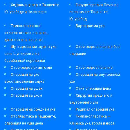
Хиджама центр в Ташкенте
Гирудотерапия Лечение
Юнусабаде и Чиланзаре
пиявками в Ташкенте
Юнусабад
Тимпаносклероз:
Баротравма уха
этиопатогенез, клиника,
диагностика, лечение
Шунтирование шунт в ухо
Отосклероз лечение без
цена Шунтирование
операции
барабанной перепонки
Отосклероз симптомы
Отосклероз лечение
Операция на ухо
Операция на внутреннем
восстановление слуха
ухе
Операции на ушах
Отит операция цена
Операция за ухом
Хирургия среднего и
внутреннего уха
Операция на среднем ухе
Радикал операция уха
Отопластика в Ташкенте,
Тимпанопластика —
операция на уши цена
Клиника уха, горла и носа