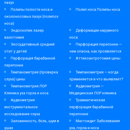
пазух
Полипы полости носа и
Полип носа Полипы носа
околоносовых пазух (полипоз
носа)
Эндоскопик лазер
Деформации наружного
вазотомия
носа
Экссудативный средний
Перфорация перепонки —
отит у детей
чем опасна, как проявляется
Перфорация барабанной
Аттикоантротомия цены
перепонки
Тимпанометрия (проверка
Тимпанометрия — когда
слуха) цены
применяется и что выявляет?
Тимпанометрия ЛОР
Аудиометрия —
Клиника уха горла и носа
Медицинская ЛОР клиника
Аудиометрия
Травматическая
инструментальное
перфорация барабанной
исследование слуха
перепонки
Заложенность, боль, шум в
Мастоидит Заболевания
ушах
уха, горла и носа