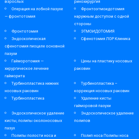
взрослых
ринохирургия
Операция на лобной пазухе
Фронтоэтмоидотомия
— фронтотомия
наружным доступом с одной
стороны
Фронтотомия
ЭТМОИДОТОМИЯ
Эндоскопическая
Сфенотомия ЛОР Клиника
сфенотомия пиоцеле основной
пазухи
Гайморотомия —
Цены на пластику носовых
хирургическое лечение
раковин
гайморита
Турбинопластика нижних
Турбинопластика –
носовых раковин
коррекция носовых раковин
Турбинопластика
Удаление кисты
гайморовой пазухи
Эндоскопическое удаление
Эндоскопическое удаление
кисты, полипы околоносовых
полипов
пазух
Полипы полости носа и
Полип носа Полипы носа