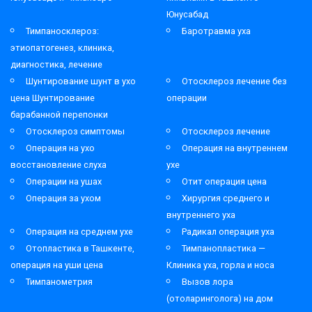
Юнусабад
Тимпаносклероз:
Баротравма уха
этиопатогенез, клиника,
диагностика, лечение
Шунтирование шунт в ухо
Отосклероз лечение без
цена Шунтирование
операции
барабанной перепонки
Отосклероз симптомы
Отосклероз лечение
Операция на ухо
Операция на внутреннем
восстановление слуха
ухе
Операции на ушах
Отит операция цена
Операция за ухом
Хирургия среднего и
внутреннего уха
Операция на среднем ухе
Радикал операция уха
Отопластика в Ташкенте,
Тимпанопластика —
операция на уши цена
Клиника уха, горла и носа
Тимпанометрия
Вызов лора
(отоларинголога) на дом