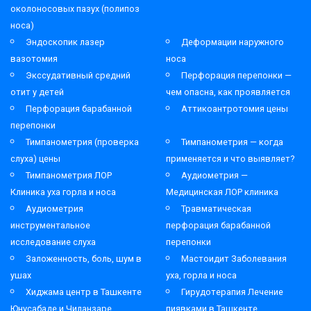
околоносовых пазух (полипоз
носа)
Эндоскопик лазер
Деформации наружного
вазотомия
носа
Экссудативный средний
Перфорация перепонки —
отит у детей
чем опасна, как проявляется
Перфорация барабанной
Аттикоантротомия цены
перепонки
Тимпанометрия (проверка
Тимпанометрия — когда
слуха) цены
применяется и что выявляет?
Тимпанометрия ЛОР
Аудиометрия —
Клиника уха горла и носа
Медицинская ЛОР клиника
Аудиометрия
Травматическая
инструментальное
перфорация барабанной
исследование слуха
перепонки
Заложенность, боль, шум в
Мастоидит Заболевания
ушах
уха, горла и носа
Хиджама центр в Ташкенте
Гирудотерапия Лечение
Юнусабаде и Чиланзаре
пиявками в Ташкенте