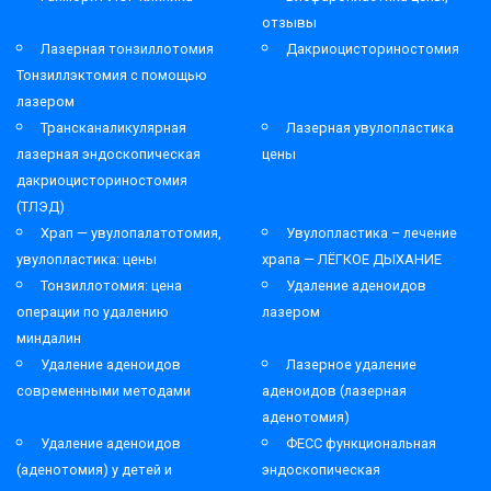
отзывы
Лазерная тонзиллотомия
Дакриоцисториностомия
Тонзиллэктомия с помощью
лазером
Трансканаликулярная
Лазерная увулопластика
лазерная эндоскопическая
цены
дакриоцисториностомия
(ТЛЭД)
Храп — увулопалатотомия,
Увулопластика – лечение
увулопластика: цены
храпа — ЛЁГКОЕ ДЫХАНИЕ
Тонзиллотомия: цена
Удаление аденоидов
операции по удалению
лазером
миндалин
Удаление аденоидов
Лазерное удаление
современными методами
аденоидов (лазерная
аденотомия)
Удаление аденоидов
ФЕСС функциональная
(аденотомия) у детей и
эндоскопическая