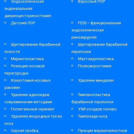
Эндоскопическая
Взрослый ЛОР
эндоназальная
дакриоцисториностомия
Детский ЛОР
FESS – функциональная
эндоскопическая
ринохирургия
Шунтирование барабанной
Шунтирование барабанной
полости
перепонки
Мирингопластика
Мастоидопластика
Резекция носовой
Полисинусотомия
перегородки
Конхотомия носовых
Удаление миндалин
раковин
Удаление аденоидов
Тимпанопластика
современными методами
барабанной перепонки
Госпитальный скрининг
УЗИ сосудов головы
Удаление инородных тел из
Тампонада носа
носа
Серная пробка.
Пункция верхнечелюстной