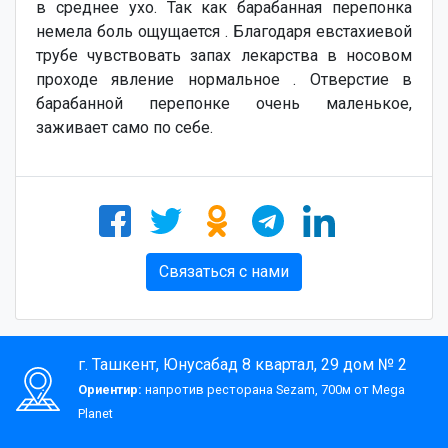
в среднее ухо. Так как барабанная перепонка
немела боль ощущается . Благодаря евстахиевой
трубе чувствовать запах лекарства в носовом
проходе явление нормальное . Отверстие в
барабанной перепонке очень маленькое,
заживает само по себе.
Связаться с нами
г. Ташкент, Юнусабад 8 квартал, 29 дом № 2
Ориентир:
напротив ресторана Sezam, 700м от Mega
Planet