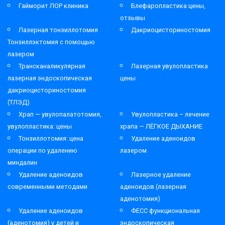
Гайморит ЛОР клиника
Блефаропластика цены,
отзывы
Лазерная тонзиллотомия
Дакриоцисториностомия
Тонзиллэктомия с помощью
лазером
Трансканаликулярная
Лазерная увулопластика
лазерная эндоскопическая
цены
дакриоцисториностомия
(ТЛЭД)
Храп — увулопалатотомия,
Увулопластика – лечение
увулопластика: цены
храпа — ЛЁГКОЕ ДЫХАНИЕ
Тонзиллотомия: цена
Удаление аденоидов
операции по удалению
лазером
миндалин
Удаление аденоидов
Лазерное удаление
современными методами
аденоидов (лазерная
аденотомия)
Удаление аденоидов
ФЕСС функциональная
(аденотомия) у детей и
эндоскопическая