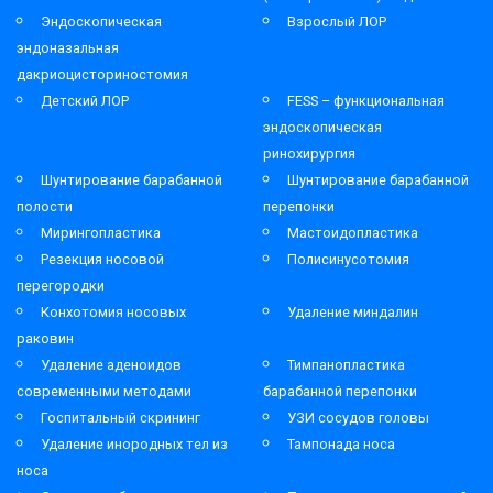
Эндоскопическая
Взрослый ЛОР
эндоназальная
дакриоцисториностомия
Детский ЛОР
FESS – функциональная
эндоскопическая
ринохирургия
Шунтирование барабанной
Шунтирование барабанной
полости
перепонки
Мирингопластика
Мастоидопластика
Резекция носовой
Полисинусотомия
перегородки
Конхотомия носовых
Удаление миндалин
раковин
Удаление аденоидов
Тимпанопластика
современными методами
барабанной перепонки
Госпитальный скрининг
УЗИ сосудов головы
Удаление инородных тел из
Тампонада носа
носа