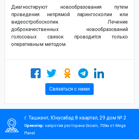
Диагностируют новообразования путем
проведения непрямой ларингоскопии или
видеостробоскопии. Лечение
доброкачественных новообразований
голосовых связок проводится только
оперативным методом.
Связаться с нами
г. Ташкент, Юнусабад 8 квартал, 29 дом № 2
Ориентир:
напротив ресторана Sezam, 700м от Mega
Planet