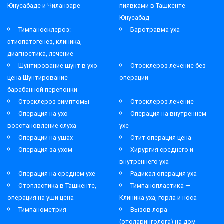
Юнусабаде и Чиланзаре
пиявками в Ташкенте
Юнусабад
Тимпаносклероз:
Баротравма уха
этиопатогенез, клиника,
диагностика, лечение
Шунтирование шунт в ухо
Отосклероз лечение без
цена Шунтирование
операции
барабанной перепонки
Отосклероз симптомы
Отосклероз лечение
Операция на ухо
Операция на внутреннем
восстановление слуха
ухе
Операции на ушах
Отит операция цена
Операция за ухом
Хирургия среднего и
внутреннего уха
Операция на среднем ухе
Радикал операция уха
Отопластика в Ташкенте,
Тимпанопластика —
операция на уши цена
Клиника уха, горла и носа
Тимпанометрия
Вызов лора
(отоларинголога) на дом