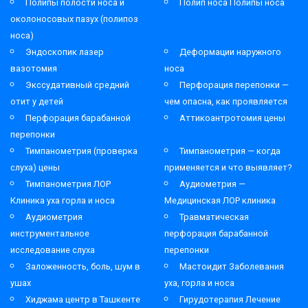
Полипы полости носа и
Полип носа Полипы носа
околоносовых пазух (полипоз
носа)
Эндоскопик лазер
Деформации наружного
вазотомия
носа
Экссудативный средний
Перфорация перепонки —
отит у детей
чем опасна, как проявляется
Перфорация барабанной
Аттикоантротомия цены
перепонки
Тимпанометрия (проверка
Тимпанометрия — когда
слуха) цены
применяется и что выявляет?
Тимпанометрия ЛОР
Аудиометрия —
Клиника уха горла и носа
Медицинская ЛОР клиника
Аудиометрия
Травматическая
инструментальное
перфорация барабанной
исследование слуха
перепонки
Заложенность, боль, шум в
Мастоидит Заболевания
ушах
уха, горла и носа
Хиджама центр в Ташкенте
Гирудотерапия Лечение