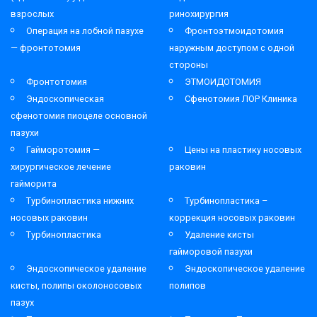
взрослых
ринохирургия
Операция на лобной пазухе
Фронтоэтмоидотомия
— фронтотомия
наружным доступом с одной
стороны
Фронтотомия
ЭТМОИДОТОМИЯ
Эндоскопическая
Сфенотомия ЛОР Клиника
сфенотомия пиоцеле основной
пазухи
Гайморотомия —
Цены на пластику носовых
хирургическое лечение
раковин
гайморита
Турбинопластика нижних
Турбинопластика –
носовых раковин
коррекция носовых раковин
Турбинопластика
Удаление кисты
гайморовой пазухи
Эндоскопическое удаление
Эндоскопическое удаление
кисты, полипы околоносовых
полипов
пазух