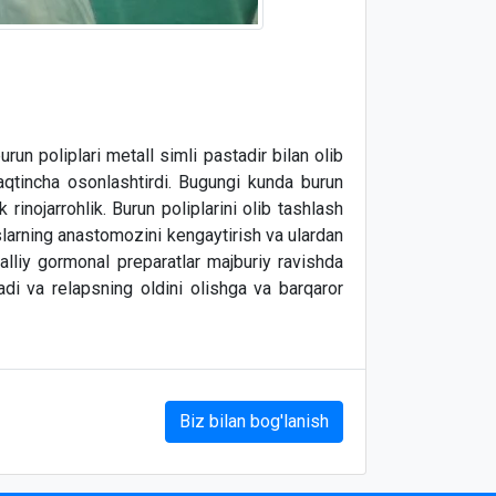
burun poliplari metall simli pastadir bilan olib
aqtincha osonlashtirdi. Bugungi kunda burun
rinojarrohlik. Burun poliplarini olib tashlash
slarning anastomozini kengaytirish va ulardan
alliy gormonal preparatlar majburiy ravishda
iladi va relapsning oldini olishga va barqaror
Biz bilan bog'lanish