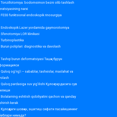
Tonzillotomiya: bodomsimon bezni olib tashlash
ratsiyasining narxi
FESS funktsional endoskopik rinosurgiya
Endoskopik Lazer yordamida gaymorotomiya
Sfenotomiya LOR klinikasi
Turbinoplastika
Burun poliplari: diagnostika va davolash
Tashqi burun deformatsiyasi Ташқи бурун
формацияси
Quloq og’rig’i – sabablar, tashxislar, maslahat va
volash
Quloq pardasiga suv yig’ilishi Қулоқ пардасига сув
ғилиши
Bolalarning eshitish qobiliyatini qachon va qanday
shirish kerak
Қулоқдаги шовқин, эшитиш сифати пасайишининг
баблари нимада?