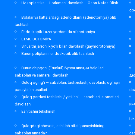
Uvuloplastika – Horlamani davolash – Oson Nafas Olish
ope
Bolalar va kattalardagi adenoidlarni (adenotomiya) olib
tashlash
Endoskopik Lazer yordamida sfenotomiya
ETMOIDOTOMİYA
Sinusitni jarrohlik yo’li bilan davolash (gaymorotomiya)
Burun poliplarini endoskopik olib tashlash
Burun chipqoni (Frunkul) Бурун чипқони belgilari,
sabablari va samarali davolash
де
Quloq og’rig’i — sabablari, tashxislash, davolash, og’riqni
pasaytirish usullari
da
Quloq pardasi teshilishi / yirtilishi — sabablari, alomatlari,
davolash
йи
Eshitishni tekshirish
tek
Quloqdagi shovqin, eshitish sifati pasayishining
sabablari nimada?
са