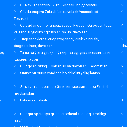
Эшитиш пастлигини ташхислаш ва даволаш
Giruduterapiya Zuluk bilan davolash Yunusobod
Toshkent
,
Quloqdan doimo rangsiz suyuqlik oqadi. Quloqdan toza
va sariq suyuqlikning tushishi va uni davolash
Timpanoskleroz: etiopatogenezi, klinik ko’rinishi,
diagnostikasi, davolash
da
loq
Ташқи ва ўрта қулоқнинг ўткир ва сурункали яллиғланиш
касалликлари
Quloqdagi yiring – sabablari va davolash – Alomatlar
Sinusit bu burun yondosh bo’shlig’ini yallig’lanishi
Эшитиш аппаратлар Эшитиш мосламалари Eshitish
moslamalari
suli
Eshitishni tiklash
Quloqni operasiya qilish, otoplastika, quloq jarrohligi
narxi