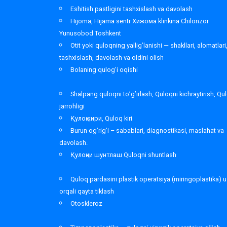
Eshitish pastligini tashxislash va davolash
Hijoma, Hijama sentr Хижома klinkina Chilonzor
Yunusobod Toshkent
Otit yoki quloqning yallig’lanishi — shakllari, alomatlari
tashxislash, davolash va oldini olish
Bolaning qulog’i oqishi
Shalpang quloqni to’g’irlash, Quloqni kichraytirish, Qu
jarrohligi
Қулоқ кири, Quloq kiri
Burun og’rig’i – sabablari, diagnostikasi, maslahat va
davolash.
Қулоқни шунтлаш Quloqni shuntlash
Quloq pardasini plastik operatsiya (miringoplastika) u
orqali qayta tiklash
Otoskleroz