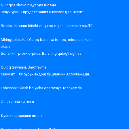
Quloqda shovqin Қулоқда шовқин
Зулук қўйиш Гирудотерапия Юнусобод Тошкент
Bolalarda burun bitishi va quloq oqishi qanchalik xavfli?
Miringoplastika | Quloq burun va tomoq, miroplastikani
volash
Боланинг қулоғи оғриса, Bolaning qulog’i og’risa
Quloq travmasi, Barotravma
Синусит – бу бурун ёндош бўшлиғини яллиғланиши.
Eshitishni tiklash bo’yicha operatsiya Toshkentda
Эшитишни тиклаш
Қулок пардасини ямаш