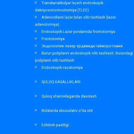
Transkanalikulyar lazerli endoskopik
dakriyosistorinostomiya (TLED)
Adenoidlarni lazer bilan olib tashlash (lazer
adenotomiya)
Endoskopik Lazer yordamida frontotomiya
Frontotomiya
Эндоскопик лазер ёрдамида гайморотомия
Burun poliplarini endoskopik olib tashlash. Burundagi
poliplarni olib tashlash
Endoskopik vazatomiya
QULOQ KASALLIKLARI
Quloq shamollaganda davolash
Bolalarda ekssudativ o’rta otit
Eshitish pastligi