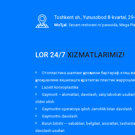
Toshkent sh., Yunusobod 8-kvartal, 2
Mo'ljal:
Sezam restorani roʻparasida, Mega P
LOR 24/7
XIZMATLARIMIZ!
Отопластика шалпанг қулоқликни бартараф этиш в
қулоқ шаклини яхшилашга қаратилган пластик жарроҳли
Lazerli konxoplastika
Gaymorit – alomatlari, davolash, xalq tabobati usullari
oldini olish
Gaymoritni operatsiya qilish Jarrohlik bilan davolash
Gaymoritni davolash
Burun bitishi — sabablari, belgilari, asoratlari, tashxisl
davolash usullari