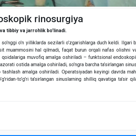
oskopik rinosurgiya
 tibbiy va jarrohlik bo’linadi.
h so’nggi o’n yilliklarda sezilarli o’zgarishlarga duch keldi. Ilgari 
usit muammosini hal qilmadi, faqat burun orqali nafas olishni v
SS qoidalariga muvofiq amalga oshiriladi – funktsional endoskopik 
orati ostida amalga oshiriladi, so’ngra barcha ta’sirlangan sinu
b tashlash amalga oshiriladi. Operatsiyadan keyingi davrda mah
g’ridan-to’g’ri ta’sirlangan sinuslarning shilliq qavatiga ta’sir q