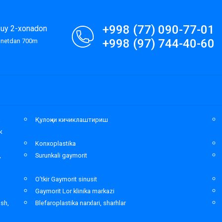
+998 (77) 090-77-01
9-uy 2-xonadon
+998 (97) 744-40-60
lanetdan 700m
а
Қулоқни кичиклаштириш
к
Konxoplastika
,
Surunkali gaymorit
O’tkir Gaymorit sinusit
Gaymorit Lor klinika markazi
ash,
Blefaroplastika narxlari, sharhlar