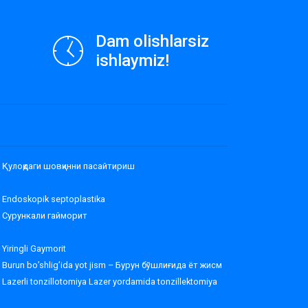
Dam olishlarsiz
ishlaymiz!
Қулоқдаги шовқинни пасайтириш
Endoskopik septoplastika
Сурункали гайморит
Yiringli Gaymorit
Burun bo’shlig’ida yot jism – Бурун бўшлиғида ёт жисм
Lazerli tonzillotomiya Lazer yordamida tonzillektomiya