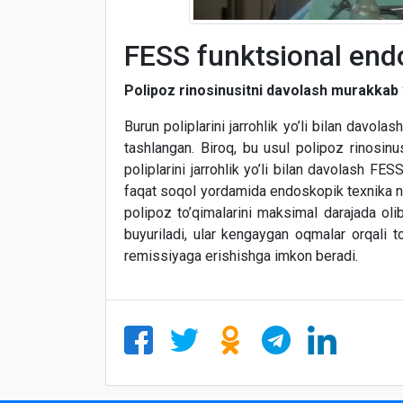
FESS funktsional end
Polipoz rinosinusitni davolash murakkab va
Burun poliplarini jarrohlik yo’li bilan davolas
tashlangan. Biroq, bu usul polipoz rinosin
poliplarini jarrohlik yo’li bilan davolash FE
faqat soqol yordamida endoskopik texnika naz
polipoz to’qimalarini maksimal darajada oli
buyuriladi, ular kengaygan oqmalar orqali to’
remissiyaga erishishga imkon beradi.