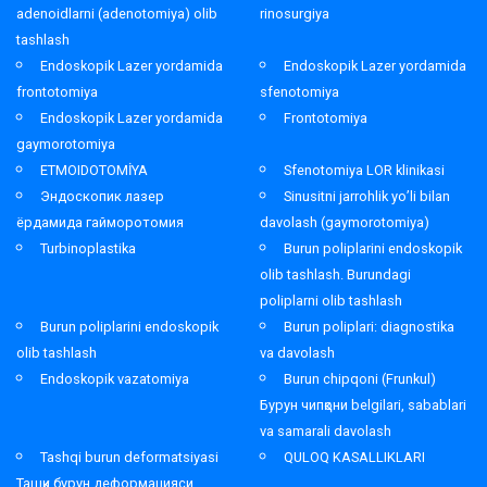
adenoidlarni (adenotomiya) olib
rinosurgiya
tashlash
Endoskopik Lazer yordamida
Endoskopik Lazer yordamida
frontotomiya
sfenotomiya
Endoskopik Lazer yordamida
Frontotomiya
gaymorotomiya
ETMOIDOTOMİYA
Sfenotomiya LOR klinikasi
Эндоскопик лазер
Sinusitni jarrohlik yo’li bilan
ёрдамида гайморотомия
davolash (gaymorotomiya)
Turbinoplastika
Burun poliplarini endoskopik
olib tashlash. Burundagi
poliplarni olib tashlash
Burun poliplarini endoskopik
Burun poliplari: diagnostika
olib tashlash
va davolash
Endoskopik vazatomiya
Burun chipqoni (Frunkul)
Бурун чипқони belgilari, sabablari
va samarali davolash
Tashqi burun deformatsiyasi
QULOQ KASALLIKLARI
Ташқи бурун деформацияси