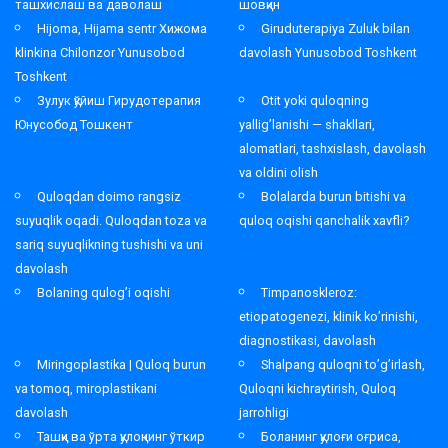
ташхислаш ва даволаш
шовқин
Hijoma, Hijama sentr Хижома
Giruduterapiya Zuluk bilan
klinkina Chilonzor Yunusobod
davolash Yunusobod Toshkent
Toshkent
Зулук қўйиш Гирудотерапия
Otit yoki quloqning
Юнусобод Тошкент
yallig’lanishi — shakllari,
alomatlari, tashxislash, davolash
va oldini olish
Quloqdan doimo rangsiz
Bolalarda burun bitishi va
suyuqlik oqadi. Quloqdan toza va
quloq oqishi qanchalik xavfli?
sariq suyuqlikning tushishi va uni
davolash
Bolaning qulog’i oqishi
Timpanoskleroz:
etiopatogenezi, klinik ko’rinishi,
diagnostikasi, davolash
Miringoplastika | Quloq burun
Shalpang quloqni to’g’irlash,
va tomoq, miroplastikani
Quloqni kichraytirish, Quloq
davolash
jarrohligi
Ташқи ва ўрта қулоқнинг ўткир
Боланинг қулоғи оғриса,