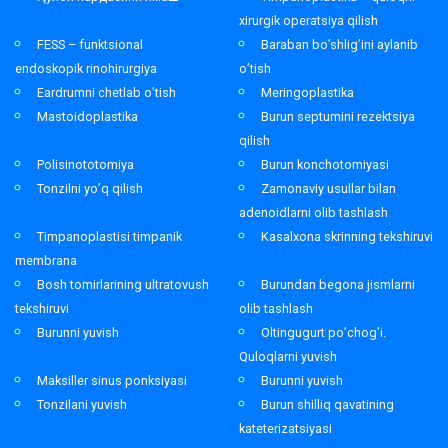
xirurgik operatsiya qilish
FESS – funktsional
Baraban bo’shlig’ini aylanib
endoskopik rinohirurgiya
o’tish
Eardrumni chetlab o’tish
Meringoplastika
Mastoidoplastika
Burun septumini rezektsiya
qilish
Polisinototomiya
Burun konchotomiyasi
Tonzilni yo’q qilish
Zamonaviy usullar bilan
adenoidlarni olib tashlash
Timpanoplastisi timpanik
Kasalxona skrinning tekshiruvi
membrana
Bosh tomirlarining ultratovush
Burundan begona jismlarni
tekshiruvi
olib tashlash
Burunni yuvish
Oltingugurt po’chog’i.
Quloqlarni yuvish
Maksiller sinus ponksiyasi
Burunni yuvish
Tonzilani yuvish
Burun shilliq qavatining
kateterizatsiyasi