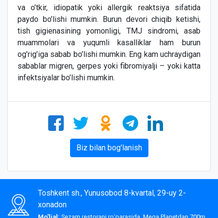
va o’tkir, idiopatik yoki allergik reaktsiya sifatida
paydo bo’lishi mumkin. Burun devori chiqib ketishi,
tish gigienasining yomonligi, TMJ sindromi, asab
muammolari va yuqumli kasalliklar ham burun
og’rig’iga sabab bo’lishi mumkin. Eng kam uchraydigan
sabablar migren, gerpes yoki fibromiyalji – yoki katta
infektsiyalar bo’lishi mumkin.
Biz bilan bog'lanish
Toshkent sh., Yunusobod 8-kvartal, 29-uy 2-
xonadon
Mo'ljal:
Sezam restorani roʻparasida, Mega Planetdan 700m