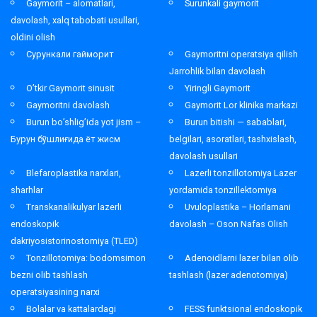
Gaymorit – alomatlari,
Surunkali gaymorit
davolash, xalq tabobati usullari,
oldini olish
Сурункали гайморит
Gaymoritni operatsiya qilish
Jarrohlik bilan davolash
O’tkir Gaymorit sinusit
Yiringli Gaymorit
Gaymoritni davolash
Gaymorit Lor klinika markazi
Burun bo’shlig’ida yot jism –
Burun bitishi — sabablari,
Бурун бўшлиғида ёт жисм
belgilari, asoratlari, tashxislash,
davolash usullari
Blefaroplastika narxlari,
Lazerli tonzillotomiya Lazer
sharhlar
yordamida tonzillektomiya
Transkanalikulyar lazerli
Uvuloplastika – Horlamani
endoskopik
davolash – Oson Nafas Olish
dakriyosistorinostomiya (TLED)
Tonzillotomiya: bodomsimon
Adenoidlarni lazer bilan olib
bezni olib tashlash
tashlash (lazer adenotomiya)
operatsiyasining narxi
Bolalar va kattalardagi
FESS funktsional endoskopik