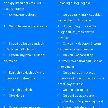
ва сурункали яллиғланиш
Bolaning qulog’i og’risa
касалликлари
Қулоқ кири, Quloq kiri
Quloqdagi yiring – sabablari
va davolash – Alomatlar
Quloq travmasi, Barotravma
Burun og’rig’i – sabablari,
diagnostikasi, maslahat va
davolash.
Sinusit bu burun yondosh
Синусит – бу бурун ёндош
bo’shlig’ini yallig’lanishi
бўшлиғини яллиғланиши.
Қулоқни шунтлаш Quloqni
Эшитиш аппаратлар
shuntlash
Эшитиш мосламалари Eshitish
moslamalari
Eshitishni tiklash bo’yicha
Quloq pardasini plastik
operatsiya Toshkentda
operatsiya (miringoplastika) usuli
orqali qayta tiklash
Eshitishni tiklash
Эшитишни тиклаш
Otoskleroz
Quloqni operasiya qilish,
otoplastika, quloq jarrohligi narxi
Қулок пардасини ямаш
Timpanoplastika – quloqni