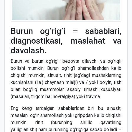
Burun og’rig’i – sabablari,
diagnostikasi, maslahat va
davolash.
Burun va burun og’rig’i bezovta qiluvchi va og’riqli
bo’lishi mumkin. Burun og’rig’i shamollashdan kelib
chiqishi mumkin, sinusit, rinit, jag’dagi mushaklarning
kuchlanishi (i.a.) chaynash mialji) va / yoki bo’yin, tish
bilan bog’liq muammolar, asabiy tirnash xususiyati
(masalan, trigeminal nevralgiya) yoki travma.
Eng keng tarqalgan sabablaridan biri bu sinusit,
masalan, og’ir shamollash yoki grippdan kelib chiqishi
mumkin. rinit (burunning shilliq qavatining
yallig’lanishi) ham burunning og’rig’iga sabab bo’ladi –