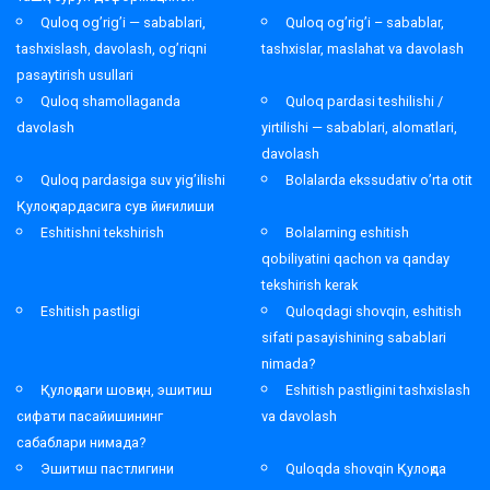
Quloq og’rig’i — sabablari,
Quloq og’rig’i – sabablar,
tashxislash, davolash, og’riqni
tashxislar, maslahat va davolash
pasaytirish usullari
Quloq shamollaganda
Quloq pardasi teshilishi /
davolash
yirtilishi — sabablari, alomatlari,
davolash
Quloq pardasiga suv yig’ilishi
Bolalarda ekssudativ o’rta otit
Қулоқ пардасига сув йиғилиши
Eshitishni tekshirish
Bolalarning eshitish
qobiliyatini qachon va qanday
tekshirish kerak
Eshitish pastligi
Quloqdagi shovqin, eshitish
sifati pasayishining sabablari
nimada?
Қулоқдаги шовқин, эшитиш
Eshitish pastligini tashxislash
сифати пасайишининг
va davolash
сабаблари нимада?
Эшитиш пастлигини
Quloqda shovqin Қулоқда