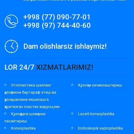
+998 (77) 090-77-01
+998 (97) 744-40-60
Dam olishlarsiz ishlaymiz!
LOR 24/7
XIZMATLARIMIZ!
Отопластика шалпанг
Қулоқни кичиклаштириш
қулоқликни бартараф этиш ва
қулоқ шаклини яхшилашга
қаратилган пластик жарроҳлик
Қулоқдаги шовқинни
Lazerli konxoplastika
пасайтириш
Konxoplastika
Endoskopik septoplastika