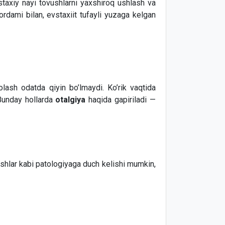
vstaxiy nayi tovushlarni yaxshiroq ushlash va
ordami bilan, evstaxiit tufayli yuzaga kelgan
volash odatda qiyin bo’lmaydi. Ko’rik vaqtida
 Bunday hollarda
otalgiya
haqida gapiriladi —
hiqishlar kabi patologiyaga duch kelishi mumkin,