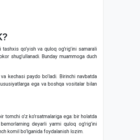
K?
i tashxis qo’yish va quloq og’rig’ini samarali
hifokor shug’ullanadi. Bunday muammoga duch
 va kechasi paydo bo’ladi. Birinchi navbatda
 xususiyatlarga ega va boshqa vositalar bilan
r tomchi o’z ko’rsatmalariga ega: bir holatda
bemorlarning deyarli yarmi quloq og’rig’ini
honch komil bo’lganida foydalanish lozim.