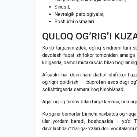
Sinusit;
Nevralgik patologiyalar;
Bosh ichi o’smalari.
QULOQ OG’RIG’I KUZ
Ko’rib turganimizdek, og’riq sindromi turli s
davolash faqat shifokor tomonidan amalga o
kelganda, darhol mutaxassis bilan bog’laning
Afsuski, har doim ham darhol shifokor huzur
og’riqni qoldirish — ibuprofen asosidagi og’
solishtirganda samaraliroq hisoblanadi.
Agar og’riq tumov bilan birga kechsa, burunga 
Ko’pgina bemorlar birinchi navbatda og’riqqa
ular yordam beradi, boshqasida — yo’q. Tom
davolashda o’zlariga-o’zlari dori vositalarini