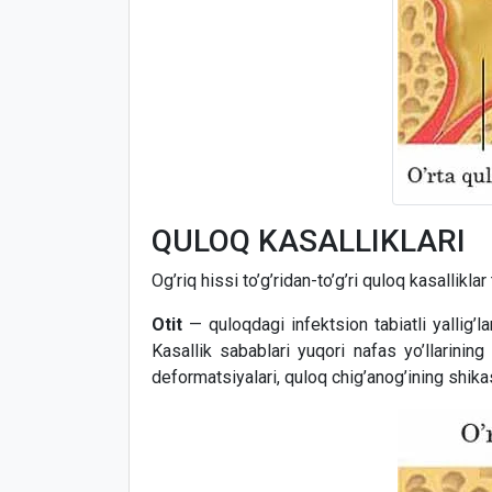
QULOQ KASALLIKLARI
Og’riq hissi to’g’ridan-to’g’ri quloq kasallikl
Otit
— quloqdagi infektsion tabiatli yallig’la
Kasallik sabablari yuqori nafas yo’llarining o
deformatsiyalari, quloq chig’anog’ining shika