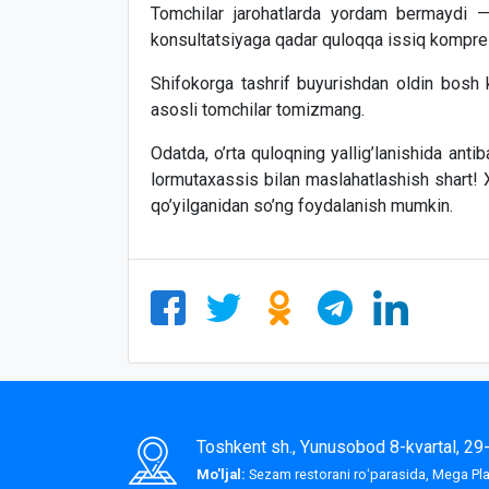
Tomchilar jarohatlarda yordam bermaydi — 
konsultatsiyaga qadar quloqqa issiq kompress
Shifokorga tashrif buyurishdan oldin bosh 
asosli tomchilar tomizmang.
Odatda, o’rta quloqning yallig’lanishida antib
lormutaxassis bilan maslahatlashish shart! 
qo’yilganidan so’ng foydalanish mumkin.
Toshkent sh., Yunusobod 8-kvartal, 2
Mo'ljal:
Sezam restorani roʻparasida, Mega P