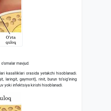
t, o’smalar mavjud.
ari kasalliklari orasida yetakchi hisoblanadi.
 laringit, gaymorit), rinit, burun to’sig’ining
v yoki infektsiya kirishi hisoblanadi.