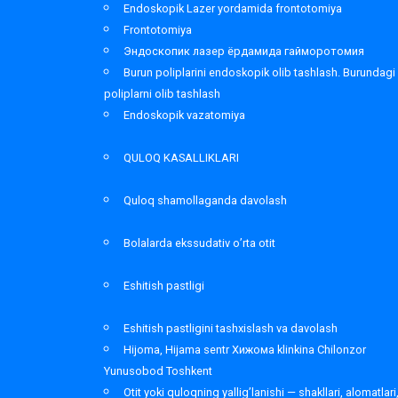
Endoskopik Lazer yordamida frontotomiya
Frontotomiya
Эндоскопик лазер ёрдамида гайморотомия
Burun poliplarini endoskopik olib tashlash. Burundagi
poliplarni olib tashlash
Endoskopik vazatomiya
QULOQ KASALLIKLARI
Quloq shamollaganda davolash
Bolalarda ekssudativ o’rta otit
Eshitish pastligi
Eshitish pastligini tashxislash va davolash
Hijoma, Hijama sentr Хижома klinkina Chilonzor
Yunusobod Toshkent
Otit yoki quloqning yallig’lanishi — shakllari, alomatlari