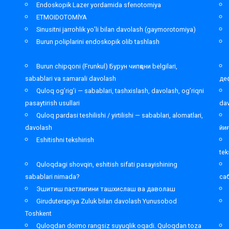
Endoskopik Lazer yordamida sfenotomiya
ETMOIDOTOMİYA
Sinusitni jarrohlik yo’li bilan davolash (gaymorotomiya)
Burun poliplarini endoskopik olib tashlash
Burun chipqoni (Frunkul) Бурун чипқони belgilari,
sabablari va samarali davolash
де
Quloq og’rig’i — sabablari, tashxislash, davolash, og’riqni
pasaytirish usullari
da
Quloq pardasi teshilishi / yirtilishi — sabablari, alomatlari,
davolash
йи
Eshitishni tekshirish
tek
Quloqdagi shovqin, eshitish sifati pasayishining
sabablari nimada?
са
Эшитиш пастлигини ташхислаш ва даволаш
Giruduterapiya Zuluk bilan davolash Yunusobod
Toshkent
,
Quloqdan doimo rangsiz suyuqlik oqadi. Quloqdan toza