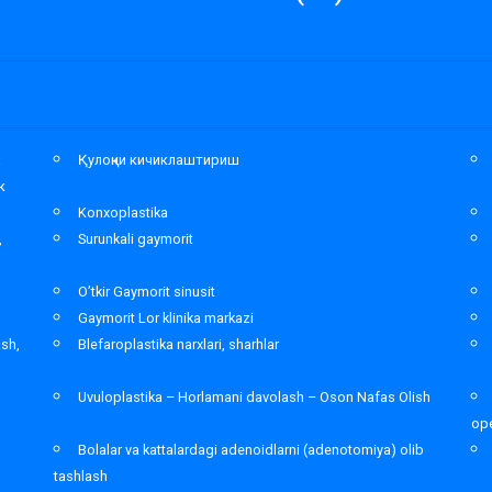
а
Қулоқни кичиклаштириш
к
Konxoplastika
,
Surunkali gaymorit
O’tkir Gaymorit sinusit
Gaymorit Lor klinika markazi
ash,
Blefaroplastika narxlari, sharhlar
Uvuloplastika – Horlamani davolash – Oson Nafas Olish
ope
Bolalar va kattalardagi adenoidlarni (adenotomiya) olib
tashlash