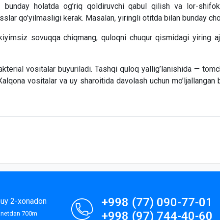
bunday holatda og’riq qoldiruvchi qabul qilish va lor-shifoko
lar qo’yilmasligi kerak. Masalan, yiringli otitda bilan bunday ch
kiyimsiz sovuqqa chiqmang, quloqni chuqur qismidagi yiring ajr
akterial vositalar buyuriladi. Tashqi quloq yallig’lanishida — tomc
Xalqona vositalar va uy sharoitida davolash uchun mo’ljallangan
+998 (77) 090-77-01
9-uy 2-xonadon
+998 (97) 744-40-60
lanetdan 700m