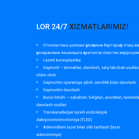
LOR 24/7
XIZMATLARIMIZ!
Отопластика шалпанг қулоқликни бартараф этиш в
қулоқ шаклини яхшилашга қаратилган пластик жарроҳли
Lazerli konxoplastika
Gaymorit – alomatlari, davolash, xalq tabobati usullari
oldini olish
Gaymoritni operatsiya qilish Jarrohlik bilan davolash
Gaymoritni davolash
Burun bitishi — sabablari, belgilari, asoratlari, tashxisl
davolash usullari
Transkanalikulyar lazerli endoskopik
dakriyosistorinostomiya (TLED)
Adenoidlarni lazer bilan olib tashlash (lazer
adenotomiya)