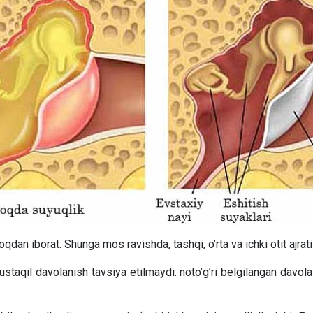
oqdan iborat. Shunga mos ravishda, tashqi, o’rta va ichki otit ajrati
ustaqil davolanish tavsiya etilmaydi: noto’g’ri belgilangan davol