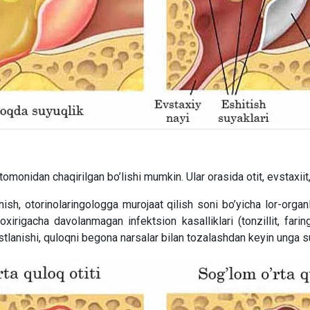
ar tomonidan chaqirilgan bo’lishi mumkin. Ular orasida otit, evstaxii
nish, otorinolaringologga murojaat qilish soni bo’yicha lor-organl
xirigacha davolanmagan infektsion kasalliklari (tonzillit, faringit,
stlanishi, quloqni begona narsalar bilan tozalashdan keyin unga su