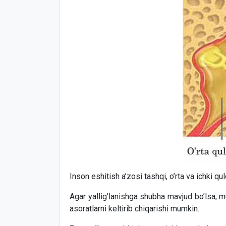
Inson eshitish a’zosi tashqi, o’rta va ichki qul
Agar yallig’lanishga shubha mavjud bo’lsa, m
asoratlarni keltirib chiqarishi mumkin.