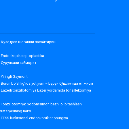
Қулоқдаги шовқинни пасайтириш
Endoskopik septoplastika
Сурункали гайморит
Yiringli Gaymorit
Burun bo’shlig’ida yot jism – Бурун бўшлиғида ёт жисм
Lazerli tonzillotomiya Lazer yordamida tonzillektomiya
Tonzillotomiya: bodomsimon bezni olib tashlash
ratsiyasining narxi
FESS funktsional endoskopik rinosurgiya