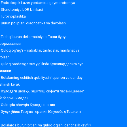
Endoskopik Lazer yordamida gaymorotomiya
Sfenotomiya LOR klinikasi
Turbinoplastika
Burun poliplari: diagnostika va davolash
Tashqi burun deformatsiyasi Ташқи бурун
формацияси
Quloq og’rig’i – sabablar, tashxislar, maslahat va
volash
Quloq pardasiga suv yig’ilishi Қулоқ пардасига сув
ғилиши
Bolalarning eshitish qobiliyatini qachon va qanday
shirish kerak
Қулоқдаги шовқин, эшитиш сифати пасайишининг
баблари нимада?
Quloqda shovqin Қулоқда шовқин
Зулук қўйиш Гирудотерапия Юнусобод Тошкент
Bolalarda burun bitishi va quloq oqishi qanchalik xavfli?