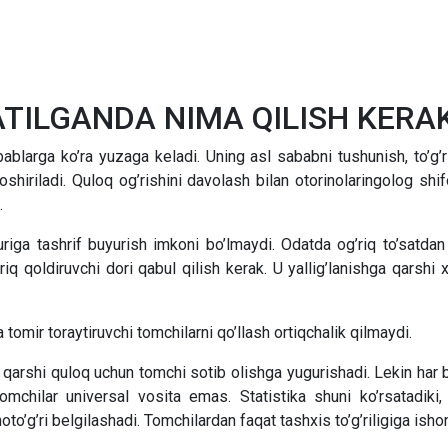
ATILGANDA NIMA QILISH KERA
bablarga ko’ra yuzaga keladi. Uning asl sababni tushunish, to’g’r
shiriladi. Quloq og’rishini davolash bilan otorinolaringolog s
.
iga tashrif buyurish imkoni bo’lmaydi. Odatda og’riq to’satdan
riq qoldiruvchi dori qabul qilish kerak. U yallig’lanishga qarshi
tomir toraytiruvchi tomchilarni qo’llash ortiqchalik qilmaydi.
 qarshi quloq uchun tomchi sotib olishga yugurishadi. Lekin har bi
chilar universal vosita emas. Statistika shuni ko’rsatadiki, 
 noto’g’ri belgilashadi. Tomchilardan faqat tashxis to’g’riligiga is