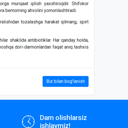
rga murojaat qilish yaxshiroqdir. Shifokor
ora bemorning ahvolini yomonlashtiradi.
alishidan tozalashga harakat qilmang, spirt
hilar shaklida antibiotiklar. Har qanday holda,
 boshqa dori-darmonlardan faqat aniq tashxis
Biz bilan bog'lanish
Dam olishlarsiz
ishlaymiz!