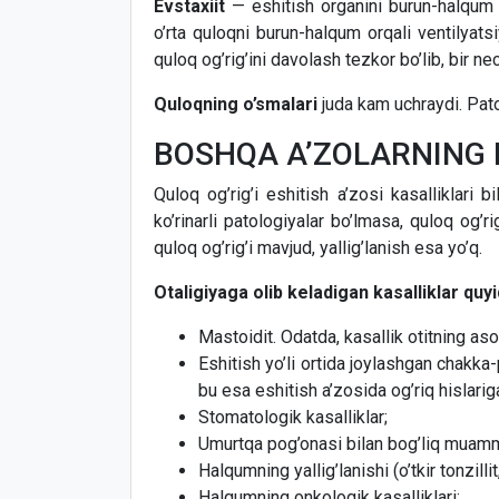
Evstaxiit
— eshitish organini burun-halqum bi
o’rta quloqni burun-halqum orqali ventilyats
quloq og’rig’ini davolash tezkor bo’lib, bir n
Quloqning o’smalari
juda kam uchraydi. Pato
BOSHQA A’ZOLARNING P
Quloq og’rig’i eshitish a’zosi kasalliklari 
ko’rinarli patologiyalar bo’lmasa, quloq og’
quloq og’rig’i mavjud, yallig’lanish esa yo’q.
Otaligiyaga olib keladigan kasalliklar quy
Mastoidit. Odatda, kasallik otitning asor
Eshitish yo’li ortida joylashgan chakka-
bu esa eshitish a’zosida og’riq hislariga
Stomatologik kasalliklar;
Umurtqa pog’onasi bilan bog’liq muamm
Halqumning yallig’lanishi (o’tkir tonzilli
Halqumning onkologik kasalliklari;