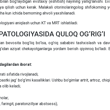
lan bog’laydigan evstaxiy (eshitish) nayining yallig’lanishi. E
iya qilish uchun kerak. Malakali otorinolaringolog shifokorning y
echa kun ichida bemorning ahvoli yaxshilanadi.
logiyani aniqlash uchun KT va MRT ishlatiladi.
ATOLOGIYASIDA QULOQ OG’RIG’I
bilan bevosita bog’liq bo’lsa, og’riq sababini tashxislash va da
rig’idan aziyat chekayotganlarga yordam berish qiyinroq bo’ladi.
idagilardan iborat:
ati sifatida rivojlanadi;
pastki jag’ bo’g’imi kasalliklari. Ushbu bo’gimlar artrit, artroz, c
 olib keladi;
olar;
t, faringit, paratonzillyar abstsess);