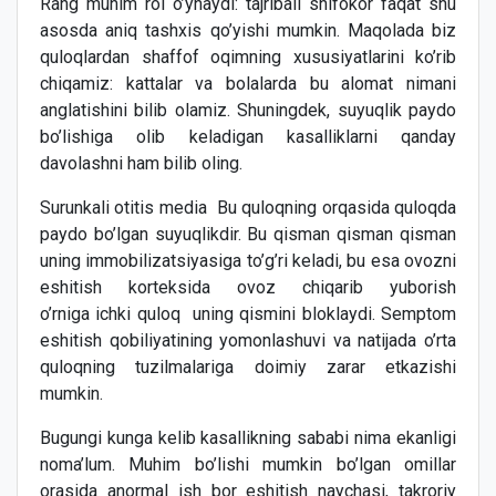
Rang muhim rol o’ynaydi: tajribali shifokor faqat shu
asosda aniq tashxis qo’yishi mumkin. Maqolada biz
quloqlardan shaffof oqimning xususiyatlarini ko’rib
chiqamiz: kattalar va bolalarda bu alomat nimani
anglatishini bilib olamiz. Shuningdek, suyuqlik paydo
bo’lishiga olib keladigan kasalliklarni qanday
davolashni ham bilib oling.
Surunkali otitis media Bu quloqning orqasida quloqda
paydo bo’lgan suyuqlikdir. Bu qisman qisman qisman
uning immobilizatsiyasiga to’g’ri keladi, bu esa ovozni
eshitish korteksida ovoz chiqarib yuborish
o’rniga ichki quloq uning qismini bloklaydi. Semptom
eshitish qobiliyatining yomonlashuvi va natijada o’rta
quloqning tuzilmalariga doimiy zarar etkazishi
mumkin.
Bugungi kunga kelib kasallikning sababi nima ekanligi
noma’lum. Muhim bo’lishi mumkin bo’lgan omillar
orasida anormal ish bor eshitish naychasi, takroriy