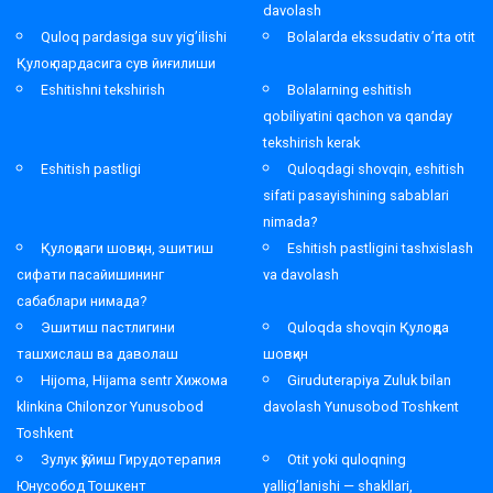
davolash
Quloq pardasiga suv yig’ilishi
Bolalarda ekssudativ o’rta otit
Қулоқ пардасига сув йиғилиши
Eshitishni tekshirish
Bolalarning eshitish
qobiliyatini qachon va qanday
tekshirish kerak
Eshitish pastligi
Quloqdagi shovqin, eshitish
sifati pasayishining sabablari
nimada?
Қулоқдаги шовқин, эшитиш
Eshitish pastligini tashxislash
сифати пасайишининг
va davolash
сабаблари нимада?
Эшитиш пастлигини
Quloqda shovqin Қулоқда
ташхислаш ва даволаш
шовқин
Hijoma, Hijama sentr Хижома
Giruduterapiya Zuluk bilan
klinkina Chilonzor Yunusobod
davolash Yunusobod Toshkent
Toshkent
Зулук қўйиш Гирудотерапия
Otit yoki quloqning
Юнусобод Тошкент
yallig’lanishi — shakllari,