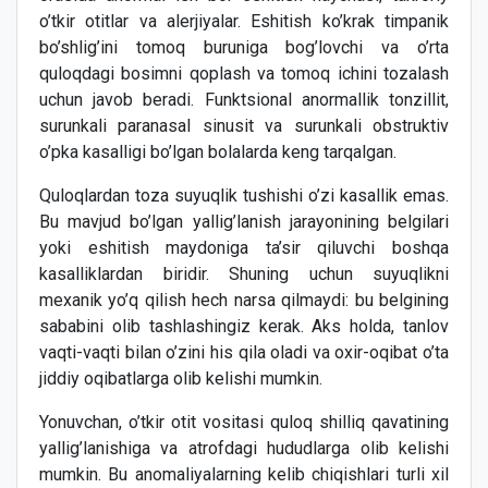
o’tkir otitlar va alerjiyalar. Eshitish ko’krak timpanik
bo’shlig’ini tomoq buruniga bog’lovchi va o’rta
quloqdagi bosimni qoplash va tomoq ichini tozalash
uchun javob beradi. Funktsional anormallik tonzillit,
surunkali paranasal sinusit va surunkali obstruktiv
o’pka kasalligi bo’lgan bolalarda keng tarqalgan.
Quloqlardan toza suyuqlik tushishi o’zi kasallik emas.
Bu mavjud bo’lgan yallig’lanish jarayonining belgilari
yoki eshitish maydoniga ta’sir qiluvchi boshqa
kasalliklardan biridir. Shuning uchun suyuqlikni
mexanik yo’q qilish hech narsa qilmaydi: bu belgining
sababini olib tashlashingiz kerak. Aks holda, tanlov
vaqti-vaqti bilan o’zini his qila oladi va oxir-oqibat o’ta
jiddiy oqibatlarga olib kelishi mumkin.
Yonuvchan, o’tkir otit vositasi quloq shilliq qavatining
yallig’lanishiga va atrofdagi hududlarga olib kelishi
mumkin. Bu anomaliyalarning kelib chiqishlari turli xil