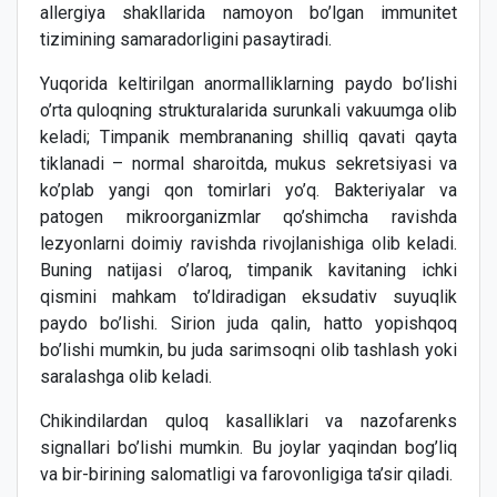
allergiya shakllarida namoyon bo’lgan immunitet
tizimining samaradorligini pasaytiradi.
Yuqorida keltirilgan anormalliklarning paydo bo’lishi
o’rta quloqning strukturalarida surunkali vakuumga olib
keladi; Timpanik membrananing shilliq qavati qayta
tiklanadi – normal sharoitda, mukus sekretsiyasi va
ko’plab yangi qon tomirlari yo’q. Bakteriyalar va
patogen mikroorganizmlar qo’shimcha ravishda
lezyonlarni doimiy ravishda rivojlanishiga olib keladi.
Buning natijasi o’laroq, timpanik kavitaning ichki
qismini mahkam to’ldiradigan eksudativ suyuqlik
paydo bo’lishi. Sirion juda qalin, hatto yopishqoq
bo’lishi mumkin, bu juda sarimsoqni olib tashlash yoki
saralashga olib keladi.
Chikindilardan quloq kasalliklari va nazofarenks
signallari bo’lishi mumkin. Bu joylar yaqindan bog’liq
va bir-birining salomatligi va farovonligiga ta’sir qiladi.