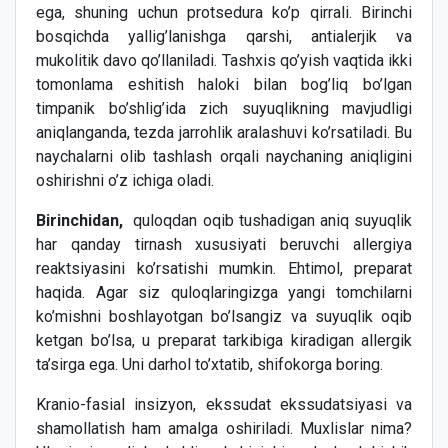
ega, shuning uchun protsedura ko’p qirrali. Birinchi
bosqichda yallig’lanishga qarshi, antialerjik va
mukolitik davo qo’llaniladi. Tashxis qo’yish vaqtida ikki
tomonlama eshitish haloki bilan bog’liq bo’lgan
timpanik bo’shlig’ida zich suyuqlikning mavjudligi
aniqlanganda, tezda jarrohlik aralashuvi ko’rsatiladi. Bu
naychalarni olib tashlash orqali naychaning aniqligini
oshirishni o’z ichiga oladi.
Birinchidan,
quloqdan oqib tushadigan aniq suyuqlik
har qanday tirnash xususiyati beruvchi allergiya
reaktsiyasini ko’rsatishi mumkin. Ehtimol, preparat
haqida. Agar siz quloqlaringizga yangi tomchilarni
ko’mishni boshlayotgan bo’lsangiz va suyuqlik oqib
ketgan bo’lsa, u preparat tarkibiga kiradigan allergik
ta’sirga ega. Uni darhol to’xtatib, shifokorga boring.
Kranio-fasial insizyon, ekssudat ekssudatsiyasi va
shamollatish ham amalga oshiriladi. Muxlislar nima?