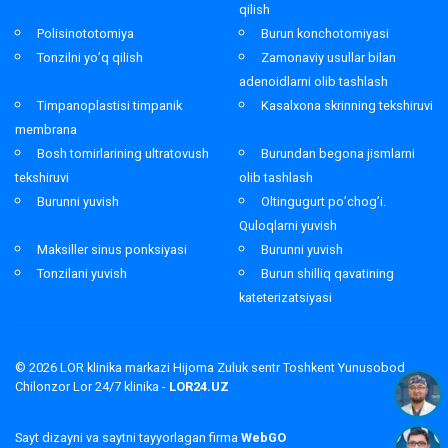
qilish
Polisinototomiya
Burun konchotomiyasi
Tonzilni yo’q qilish
Zamonaviy usullar bilan
adenoidlarni olib tashlash
Timpanoplastisi timpanik
Kasalxona skrinning tekshiruvi
membrana
Bosh tomirlarining ultratovush
Burundan begona jismlarni
tekshiruvi
olib tashlash
Burunni yuvish
Oltingugurt po’chog’i.
Quloqlarni yuvish
Maksiller sinus ponksiyasi
Burunni yuvish
Tonzilani yuvish
Burun shilliq qavatining
kateterizatsiyasi
© 2026
LOR klinika markazi Hijoma Zuluk sentr Toshkent Yunusobod
Chilonzor Lor 24/7 klinika -
LOR24.UZ
Sayt dizayni va saytni tayyorlagan firma
WebGO