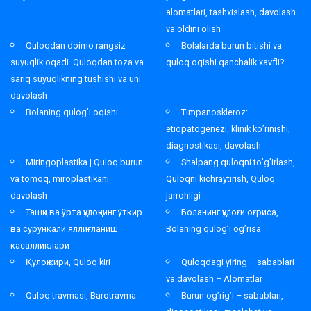
alomatlari, tashxislash, davolash
va oldini olish
Quloqdan doimo rangsiz
Bolalarda burun bitishi va
suyuqlik oqadi. Quloqdan toza va
quloq oqishi qanchalik xavfli?
sariq suyuqlikning tushishi va uni
davolash
Bolaning qulog’i oqishi
Timpanoskleroz:
etiopatogenezi, klinik ko’rinishi,
diagnostikasi, davolash
Miringoplastika | Quloq burun
Shalpang quloqni to’g’irlash,
va tomoq, miroplastikani
Quloqni kichraytirish, Quloq
davolash
jarrohligi
Ташқи ва ўрта қулоқнинг ўткир
Боланинг қулоғи оғриса,
ва сурункали яллиғланиш
Bolaning qulog’i og’risa
касалликлари
Қулоқ кири, Quloq kiri
Quloqdagi yiring – sabablari
va davolash – Alomatlar
Quloq travmasi, Barotravma
Burun og’rig’i – sabablari,