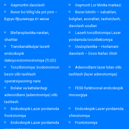
Gaymoritni davolash
Gaymorit Lor klinika markazi
Burun bo’shlig’ida yot jism –
Burun bitishi — sabablari,
Бурун бўшлиғида ёт жисм
belgilari, asoratlari, tashxislash,
davolash usullari
Blefaroplastika narxlari,
Lazerli tonzillotomiya Lazer
sharhlar
yordamida tonzillektomiya
Transkanalikulyar lazerli
Uvuloplastika – Horlamani
endoskopik
davolash – Oson Nafas Olish
dakriyosistorinostomiya (TLED)
Tonzillotomiya: bodomsimon
Adenoidlarni lazer bilan olib
bezni olib tashlash
tashlash (lazer adenotomiya)
operatsiyasining narxi
Bolalar va kattalardagi
FESS funktsional endoskopik
adenoidlarni (adenotomiya) olib
rinosurgiya
tashlash
Endoskopik Lazer yordamida
Endoskopik Lazer yordamida
frontotomiya
sfenotomiya
Endoskopik Lazer yordamida
Frontotomiya