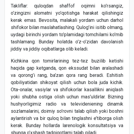
Takliflar: quloqdan shaffof oqimni ko’rsangiz,
o’zingizni alomatni yo’qotishga harakat qilishingiz
kerak emas. Bevosita, malakali yordam uchun darhol
shifokor bilan maslahatlashing. Qulog’ini isitib olmang,
uydagi birinchi yordam to’plamidagi tomchilarni ko’mib
tashlamang. Bunday holatda o’z-o’zidan davolanish
jiddiy va jiddiy oqibatlarga olib keladi.
Kichkina qon tomirlarining tez-tez buzilib ketishi
haqida gap ketganda, qon ekssudat bilan aralashadi
va qorong’i rang, ba’zan qora rang beradi. Eshitish
qobiliyatidan shikoyat qilish uchun bola juda kichik.
Ota-onalar, vasiylar va shifokorlar kasallikni aniqlash
yoki shubha ostiga olish uchun mas’uldirlar. Bizning
hushyorligimiz radio va televideniening dinamik
sozlamalarini, doimiy so’rovni talab qilish yoki boshni
aylantirish va bir quloq bilan tinglashni e’tiborga olish
kerak. Bunday hollarda larenologik konsultatsiya va
shunga o’xshash tadqiqotlarni talab qiladi.