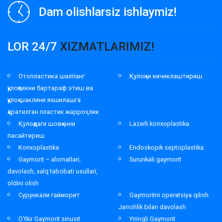
Dam olishlarsiz ishlaymiz!
LOR 24/7
XIZMATLARIMIZ!
Отопластика шалпанг
Қулоқни кичиклаштириш
қулоқликни бартараф этиш ва
қулоқ шаклини яхшилашга
қаратилган пластик жарроҳлик
Қулоқдаги шовқинни
Lazerli konxoplastika
пасайтириш
Konxoplastika
Endoskopik septoplastika
Gaymorit – alomatlari,
Surunkali gaymorit
davolash, xalq tabobati usullari,
oldini olish
Сурункали гайморит
Gaymoritni operatsiya qilish
Jarrohlik bilan davolash
O’tkir Gaymorit sinusit
Yiringli Gaymorit