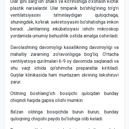
Ular ipni sarg’ish shakli va ko’rinishiga o’xshash kichik
plastik narsalardir. Ular timpanik bo’shlig’ining to’g’ri
ventilatsiyasini ta’minlaydigan quloqchaga,
shuningdek, ko’krak sekretsiyasini bo’shatishga imkon
beradi. Jantlarning inkubatsiyasi ishchi mikroskop
yordamida umumiy behushlik ostida amalga oshiriladi.
Davolashning davomiyligi kasallikning davomiyligi va
mahalliy zararning zo’ravonligiga bog’liq. O’rtacha
ventilyatsiya qurilmalari 6-9 oy davomida saqlanadi va
shu vaqt ichida qo’shimcha preparatlar kiritiladi.
Gurjilar klinikasida ham muntazam skrining tekshiruvi
zarur.
Otitning boshlang’ich bosqichi quloqdan bunday
chiqindi haqida gapira olishi mumkin.
Ba’zan oldinga bosqichda burun burun, bunday
quloqning chiqishi paydo bo’lishiga olib keladi.