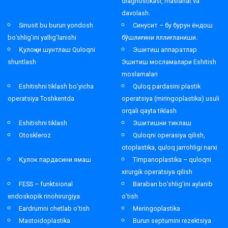
diagnostikasi, maslahat va
davolash.
Sinusit bu burun yondosh
Синусит – бу бурун ёндош
bo’shlig’ini yallig’lanishi
бўшлиғини яллиғланиши.
Қулоқни шунтлаш Quloqni
Эшитиш аппаратлар
shuntlash
Эшитиш мосламалари Eshitish
moslamalari
Eshitishni tiklash bo’yicha
Quloq pardasini plastik
operatsiya Toshkentda
operatsiya (miringoplastika) usuli
orqali qayta tiklash
Eshitishni tiklash
Эшитишни тиклаш
Otoskleroz
Quloqni operasiya qilish,
otoplastika, quloq jarrohligi narxi
Қулок пардасини ямаш
Timpanoplastika – quloqni
xirurgik operatsiya qilish
FESS – funktsional
Baraban bo’shlig’ini aylanib
endoskopik rinohirurgiya
o’tish
Eardrumni chetlab o’tish
Meringoplastika
Mastoidoplastika
Burun septumini rezektsiya