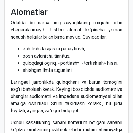
Alomatlar
Odatda, bu narsa aniq suyuqlikning chiqishi bilan
chegaralanmaydi. Ushbu alomat ko’pincha yomon
noxush belgilar bilan birga mavjud. Quyidagilar:
eshitish darajasini pasaytirish;
bosh aylanishi, tinnitus;
quloqdagi og’riq, «portlash», «tortishish» hissi.
shishgan limfa tugunlari.
Laringeal jarrohlikda quloqchani va burun tomog’ini
to’g’ri baholash kerak. Keyingi bosqichda audiometriya
ohanglar audiometri va impedans audiometriyasi bilan
amalga oshiriladi. Shuni ta’kidlash kerakki, bu juda
foydali, ayniqsa, so’nggi tadqiqot.
Ushbu kasallikning sababi noma’lum bo’lgani sababli
ko’plab omillarning ishtirok etishi muhim ahamiyatga