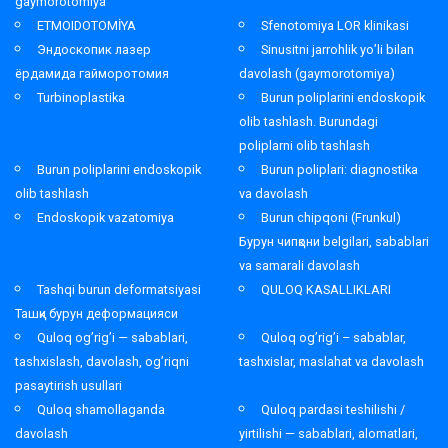
gaymorotomiya
ETMOIDOTOMİYA
Sfenotomiya LOR klinikasi
Эндоскопик лазер
Sinusitni jarrohlik yo’li bilan
ёрдамида гайморотомия
davolash (gaymorotomiya)
Turbinoplastika
Burun poliplarini endoskopik
olib tashlash. Burundagi
poliplarni olib tashlash
Burun poliplarini endoskopik
Burun poliplari: diagnostika
olib tashlash
va davolash
Endoskopik vazatomiya
Burun chipqoni (Frunkul)
Бурун чипқони belgilari, sabablari
va samarali davolash
Tashqi burun deformatsiyasi
QULOQ KASALLIKLARI
Ташқи бурун деформацияси
Quloq og’rig’i — sabablari,
Quloq og’rig’i – sabablar,
tashxislash, davolash, og’riqni
tashxislar, maslahat va davolash
pasaytirish usullari
Quloq shamollaganda
Quloq pardasi teshilishi /
davolash
yirtilishi — sabablari, alomatlari,