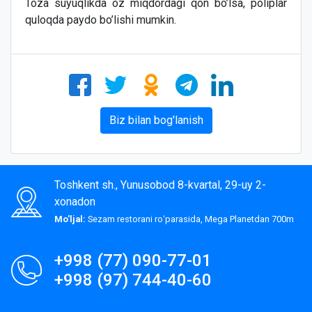
Toza suyuqlikda oz miqdordagi qon bo’lsa, poliplar
quloqda paydo bo’lishi mumkin.
Biz bilan bog'lanish
Toshkent sh., Yunusobod 8-kvartal, 29-uy 2-
xonadon
Mo'ljal:
Sezam restorani roʻparasida, Mega Planetdan 700m
+998 (77) 090-77-01
+998 (97) 744-40-60