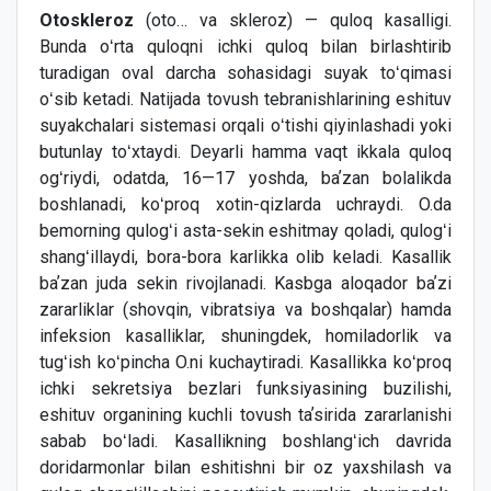
Otoskleroz
(oto… va skleroz) — quloq kasalligi.
Bunda oʻrta quloqni ichki quloq bilan birlashtirib
turadigan oval darcha sohasidagi suyak toʻqimasi
oʻsib ketadi. Natijada tovush tebranishlarining eshituv
suyakchalari sistemasi orqali oʻtishi qiyinlashadi yoki
butunlay toʻxtaydi. Deyarli hamma vaqt ikkala quloq
ogʻriydi, odatda, 16—17 yoshda, baʼzan bolalikda
boshlanadi, koʻproq xotin-qizlarda uchraydi. O.da
bemorning qulogʻi asta-sekin eshitmay qoladi, qulogʻi
shangʻillaydi, bora-bora karlikka olib keladi. Kasallik
baʼzan juda sekin rivojlanadi. Kasbga aloqador baʼzi
zararliklar (shovqin, vibratsiya va boshqalar) hamda
infeksion kasalliklar, shuningdek, homiladorlik va
tugʻish koʻpincha O.ni kuchaytiradi. Kasallikka koʻproq
ichki sekretsiya bezlari funksiyasining buzilishi,
eshituv organining kuchli tovush taʼsirida zararlanishi
sabab boʻladi. Kasallikning boshlangʻich davrida
doridarmonlar bilan eshitishni bir oz yaxshilash va