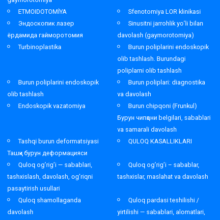
ETMOIDOTOMİYA
Sfenotomiya LOR klinikasi
Эндоскопик лазер
Sinusitni jarrohlik yo’li bilan
ёрдамида гайморотомия
davolash (gaymorotomiya)
Turbinoplastika
Burun poliplarini endoskopik
olib tashlash. Burundagi
poliplarni olib tashlash
Burun poliplarini endoskopik
Burun poliplari: diagnostika
olib tashlash
va davolash
Endoskopik vazatomiya
Burun chipqoni (Frunkul)
Бурун чипқони belgilari, sabablari
va samarali davolash
Tashqi burun deformatsiyasi
QULOQ KASALLIKLARI
Ташқи бурун деформацияси
Quloq og’rig’i — sabablari,
Quloq og’rig’i – sabablar,
tashxislash, davolash, og’riqni
tashxislar, maslahat va davolash
pasaytirish usullari
Quloq shamollaganda
Quloq pardasi teshilishi /
davolash
yirtilishi — sabablari, alomatlari,