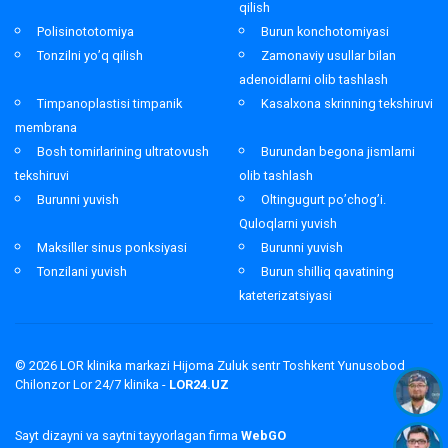
qilish
Polisinototomiya
Burun konchotomiyasi
Tonzilni yo’q qilish
Zamonaviy usullar bilan
adenoidlarni olib tashlash
Timpanoplastisi timpanik
Kasalxona skrinning tekshiruvi
membrana
Bosh tomirlarining ultratovush
Burundan begona jismlarni
tekshiruvi
olib tashlash
Burunni yuvish
Oltingugurt po’chog’i.
Quloqlarni yuvish
Maksiller sinus ponksiyasi
Burunni yuvish
Tonzilani yuvish
Burun shilliq qavatining
kateterizatsiyasi
© 2026
LOR klinika markazi Hijoma Zuluk sentr Toshkent Yunusobod
Chilonzor Lor 24/7 klinika -
LOR24.UZ
Sayt dizayni va saytni tayyorlagan firma
WebGO