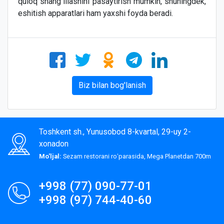
quloq shangʻillashini pasaytirish mumkin, shuningdek,
eshitish apparatlari ham yaxshi foyda beradi.
Biz bilan bog'lanish
Toshkent sh., Yunusobod 8-kvartal, 29-uy 2-
xonadon
Mo'ljal:
Sezam restorani roʻparasida, Mega Planetdan 700m
+998 (77) 090-77-01
+998 (97) 744-40-60