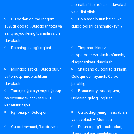
alomatlari, tashxislash, davolash
va oldini olish
Quloqdan doimo rangsiz
Bolalarda burun bitishi va
suyuqlik oqadi. Quloqdan toza va
quloq oqishi qanchalik xavfli?
sariq suyuqlikning tushishi va uni
davolash
Bolaning qulog’i oqishi
Timpanoskleroz:
etiopatogenezi, klinik ko’rinishi,
diagnostikasi, davolash
Miringoplastika | Quloq burun
Shalpang quloqni to’g’irlash,
va tomoq, miroplastikani
Quloqni kichraytirish, Quloq
davolash
jarrohligi
Ташқи ва ўрта қулоқнинг ўткир
Боланинг қулоғи оғриса,
ва сурункали яллиғланиш
Bolaning qulog’i og’risa
касалликлари
Қулоқ кири, Quloq kiri
Quloqdagi yiring – sabablari
va davolash – Alomatlar
Quloq travmasi, Barotravma
Burun og’rig’i – sabablari,
diagnostikasi, maslahat va