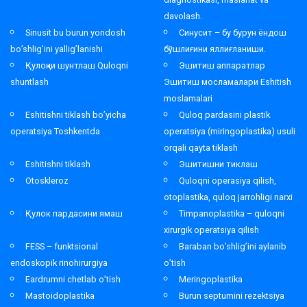
davolash.
Sinusit bu burun yondosh
Синусит – бу бурун ёндош
bo’shlig’ini yallig’lanishi
бўшлиғини яллиғланиши.
Қулоқни шунтлаш Quloqni
Эшитиш аппаратлар
shuntlash
Эшитиш мосламалари Eshitish
moslamalari
Eshitishni tiklash bo’yicha
Quloq pardasini plastik
operatsiya Toshkentda
operatsiya (miringoplastika) usuli
orqali qayta tiklash
Eshitishni tiklash
Эшитишни тиклаш
Otoskleroz
Quloqni operasiya qilish,
otoplastika, quloq jarrohligi narxi
Қулок пардасини ямаш
Timpanoplastika – quloqni
xirurgik operatsiya qilish
FESS – funktsional
Baraban bo’shlig’ini aylanib
endoskopik rinohirurgiya
o’tish
Eardrumni chetlab o’tish
Meringoplastika
Mastoidoplastika
Burun septumini rezektsiya