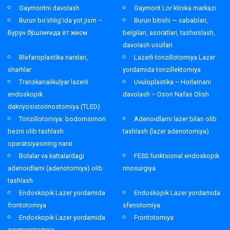
Gaymoritni davolash
Gaymorit Lor klinika markazi
Burun bo’shlig’ida yot jism –
Burun bitishi — sabablari,
Бурун бўшлиғида ёт жисм
belgilari, asoratlari, tashxislash,
davolash usullari
Blefaroplastika narxlari,
Lazerli tonzillotomiya Lazer
sharhlar
yordamida tonzillektomiya
Transkanalikulyar lazerli
Uvuloplastika – Horlamani
endoskopik
davolash – Oson Nafas Olish
dakriyosistorinostomiya (TLED)
Tonzillotomiya: bodomsimon
Adenoidlarni lazer bilan olib
bezni olib tashlash
tashlash (lazer adenotomiya)
operatsiyasining narxi
Bolalar va kattalardagi
FESS funktsional endoskopik
adenoidlarni (adenotomiya) olib
rinosurgiya
tashlash
Endoskopik Lazer yordamida
Endoskopik Lazer yordamida
frontotomiya
sfenotomiya
Endoskopik Lazer yordamida
Frontotomiya
gaymorotomiya