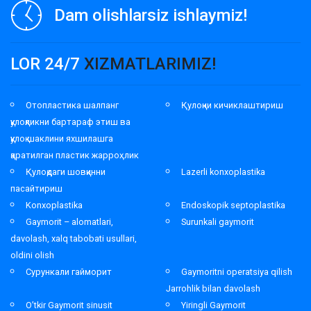
Dam olishlarsiz ishlaymiz!
LOR 24/7
XIZMATLARIMIZ!
Отопластика шалпанг
Қулоқни кичиклаштириш
қулоқликни бартараф этиш ва
қулоқ шаклини яхшилашга
қаратилган пластик жарроҳлик
Қулоқдаги шовқинни
Lazerli konxoplastika
пасайтириш
Konxoplastika
Endoskopik septoplastika
Gaymorit – alomatlari,
Surunkali gaymorit
davolash, xalq tabobati usullari,
oldini olish
Сурункали гайморит
Gaymoritni operatsiya qilish
Jarrohlik bilan davolash
O’tkir Gaymorit sinusit
Yiringli Gaymorit