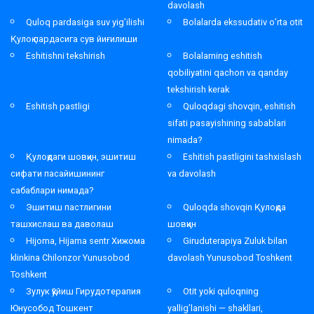
davolash
Quloq pardasiga suv yig’ilishi
Bolalarda ekssudativ o’rta otit
Қулоқ пардасига сув йиғилиши
Eshitishni tekshirish
Bolalarning eshitish
qobiliyatini qachon va qanday
tekshirish kerak
Eshitish pastligi
Quloqdagi shovqin, eshitish
sifati pasayishining sabablari
nimada?
Қулоқдаги шовқин, эшитиш
Eshitish pastligini tashxislash
сифати пасайишининг
va davolash
сабаблари нимада?
Эшитиш пастлигини
Quloqda shovqin Қулоқда
ташхислаш ва даволаш
шовқин
Hijoma, Hijama sentr Хижома
Giruduterapiya Zuluk bilan
klinkina Chilonzor Yunusobod
davolash Yunusobod Toshkent
Toshkent
Зулук қўйиш Гирудотерапия
Otit yoki quloqning
Юнусобод Тошкент
yallig’lanishi — shakllari,