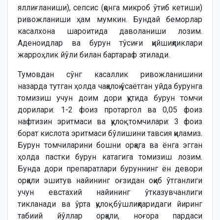
яллиғланиши), сепсис (қонга микроб ўтиб кетиши)
ривожланиши ҳам мумкин. Бундай беморлар
касалхона шароитида даволаниши лозим.
Аденоидлар ва бурун тўсиғи қийшиқликлари
жарроҳлик йўли билан бартараф этилади.
Тумовдан сўнг касаллик ривожланишини
назарда тутган ҳолда чақалоқ ўсаётган уйда бурунга
томизиш учун доим дори қутида бурун томчи
дорилари: 1-2 фоиз протаргол ва 0,05 фоиз
нафтизин эритмаси ва қулоқ томчилари: 3 фоиз
борат кислота эритмаси бўлишини тавсия қиламиз.
Бурун томчиларини бошни орқага ва ёнга эгган
ҳолда пастки бурун катагига томизиш лозим.
Бунда дори препаратлари буруннинг ён девори
орқали эшитув найининг оғзидан оқиб ўтганлиги
учун евстахий найининг ўтказувчанлиги
тикланади ва ўрта қулоқ бўшлиқларидаги йиринг
табиий йўллар орқали, ноғора пардаси