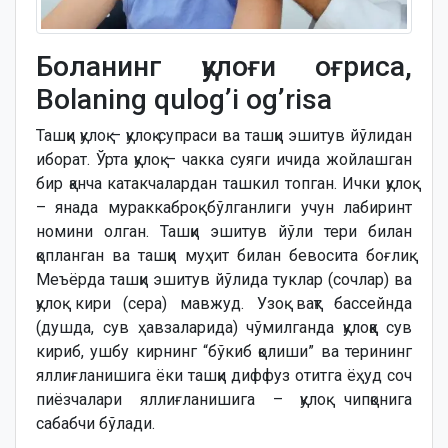
Боланинг қулоғи оғриса,
Bolaning qulog’i og’risa
Ташқи қулоқ – қулоқ супраси ва ташқи эшитув йўлидан
иборат. Ўрта қулоқ – чакка суяги ичида жойлашган
бир қанча катакчалардан ташкил топган. Ички қулоқ
– янада мураккаброқ бўлганлиги учун лабиринт
номини олган. Ташқи эшитув йўли тери билан
қопланган ва ташқи муҳит билан бевосита боғлиқ.
Меъёрда ташқи эшитув йўлида туклар (сочлар) ва
қулоқ кири (сера) мавжуд. Узоқ вақт бассейнда
(душда, сув ҳавзаларида) чўмилганда қулоққа сув
кириб, ушбу кирнинг “бўкиб қолиши” ва терининг
яллиғланишига ёки ташқи диффуз отитга ёҳуд соч
пиёзчалари яллиғланишига – қулоқ чипқонига
сабабчи бўлади.