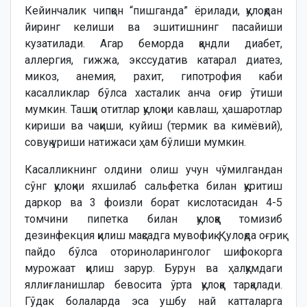
Кейинчалик чипқон “пишганда” ёрилади, қулоқдан
йиринг келиши ва эшитишнинг пасайиши
кузатилади. Агар беморда қандли диабет,
аллергия, гижжа, экссудатив катарал диатез,
микоз, анемия, рахит, гипотрофия каби
касалликлар бўлса хасталик анча оғир ўтиши
мумкин. Ташқи отитлар қулоқни кавлаш, ҳашаротлар
кириши ва чақиши, куйиш (термик ва кимёвий),
совуқ уриши натижаси ҳам бўлиши мумкин.
Касалликнинг олдини олиш учун чўмилгандан
сўнг қулоқни яхшилаб сальфетка билан қуритиш
даркор ва 3 фоизли борат кислотасидан 4-5
томчини пипетка билан қулоққа томизиб
дезинфекция қилиш мақсадга мувофиқ. Қулоқда оғриқ
пайдо бўлса оториноларинголог шифокорга
мурожаат қилиш зарур. Бурун ва ҳалқумдаги
яллиғланишлар бевосита ўрта қулоққа тарқалади.
Гўдак болаларда эса ушбу най катталарга