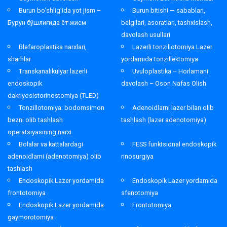
Burun bo’shlig’ida yot jism –
Burun bitishi — sabablari,
Бурун бўшлиғида ёт жисм
belgilari, asoratlari, tashxislash,
davolash usullari
Blefaroplastika narxlari,
Lazerli tonzillotomiya Lazer
sharhlar
yordamida tonzillektomiya
Transkanalikulyar lazerli
Uvuloplastika – Horlamani
endoskopik
davolash – Oson Nafas Olish
dakriyosistorinostomiya (TLED)
Tonzillotomiya: bodomsimon
Adenoidlarni lazer bilan olib
bezni olib tashlash
tashlash (lazer adenotomiya)
operatsiyasining narxi
Bolalar va kattalardagi
FESS funktsional endoskopik
adenoidlarni (adenotomiya) olib
rinosurgiya
tashlash
Endoskopik Lazer yordamida
Endoskopik Lazer yordamida
frontotomiya
sfenotomiya
Endoskopik Lazer yordamida
Frontotomiya
gaymorotomiya