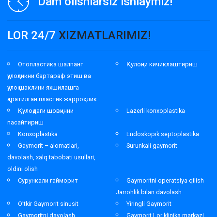
Dam olishlarsiz ishlaymiz!
LOR 24/7
XIZMATLARIMIZ!
Отопластика шалпанг
Қулоқни кичиклаштириш
қулоқликни бартараф этиш ва
қулоқ шаклини яхшилашга
қаратилган пластик жарроҳлик
Қулоқдаги шовқинни
Lazerli konxoplastika
пасайтириш
Konxoplastika
Endoskopik septoplastika
Gaymorit – alomatlari,
Surunkali gaymorit
davolash, xalq tabobati usullari,
oldini olish
Сурункали гайморит
Gaymoritni operatsiya qilish
Jarrohlik bilan davolash
O’tkir Gaymorit sinusit
Yiringli Gaymorit
Gaymoritni davolash
Gaymorit Lor klinika markazi