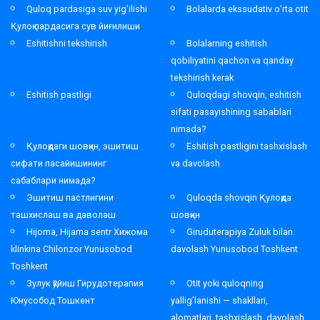
Quloq pardasiga suv yig’ilishi
Bolalarda ekssudativ o’rta otit
Қулоқ пардасига сув йиғилиши
Eshitishni tekshirish
Bolalarning eshitish
qobiliyatini qachon va qanday
tekshirish kerak
Eshitish pastligi
Quloqdagi shovqin, eshitish
sifati pasayishining sabablari
nimada?
Қулоқдаги шовқин, эшитиш
Eshitish pastligini tashxislash
сифати пасайишининг
va davolash
сабаблари нимада?
Эшитиш пастлигини
Quloqda shovqin Қулоқда
ташхислаш ва даволаш
шовқин
Hijoma, Hijama sentr Хижома
Giruduterapiya Zuluk bilan
klinkina Chilonzor Yunusobod
davolash Yunusobod Toshkent
Toshkent
Зулук қўйиш Гирудотерапия
Otit yoki quloqning
Юнусобод Тошкент
yallig’lanishi — shakllari,
alomatlari, tashxislash, davolash