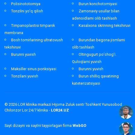
Polisinototomiya
Burun konchotomiyasi
Tonzilni yo’q qilish
Zamonaviy usullar bilan
adenoidlarni olib tashlash
Timpanoplastisi timpanik
Kasalxona skrinning tekshiruvi
membrana
Bosh tomirlarining ultratovush
Burundan begona jismlarni
tekshiruvi
olib tashlash
Burunni yuvish
Oltingugurt po’chog’i.
Quloqlarni yuvish
Maksiller sinus ponksiyasi
Burunni yuvish
Tonzilani yuvish
Burun shilliq qavatining
kateterizatsiyasi
© 2026
LOR klinika markazi Hijoma Zuluk sentr Toshkent Yunusobod
Chilonzor Lor 24/7 klinika -
LOR24.UZ
Sayt dizayni va saytni tayyorlagan firma
WebGO