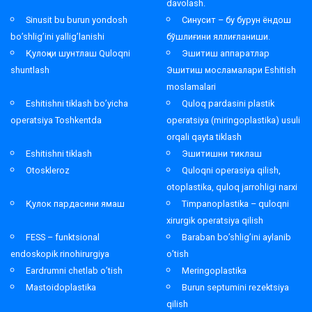
davolash.
Sinusit bu burun yondosh
Синусит – бу бурун ёндош
bo’shlig’ini yallig’lanishi
бўшлиғини яллиғланиши.
Қулоқни шунтлаш Quloqni
Эшитиш аппаратлар
shuntlash
Эшитиш мосламалари Eshitish
moslamalari
Eshitishni tiklash bo’yicha
Quloq pardasini plastik
operatsiya Toshkentda
operatsiya (miringoplastika) usuli
orqali qayta tiklash
Eshitishni tiklash
Эшитишни тиклаш
Otoskleroz
Quloqni operasiya qilish,
otoplastika, quloq jarrohligi narxi
Қулок пардасини ямаш
Timpanoplastika – quloqni
xirurgik operatsiya qilish
FESS – funktsional
Baraban bo’shlig’ini aylanib
endoskopik rinohirurgiya
o’tish
Eardrumni chetlab o’tish
Meringoplastika
Mastoidoplastika
Burun septumini rezektsiya
qilish