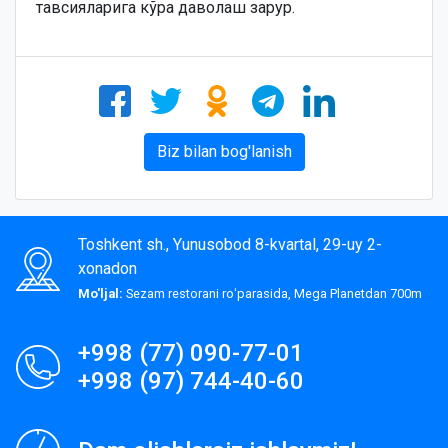
тавсияларига кўра даволаш зарур.
Biz bilan bog'lanish
Toshkent sh., Yunusobod 8-kvartal, 29-uy 2-
xonadon
Mo'ljal:
Sezam restorani roʻparasida, Mega Planetdan 700m
+998 (77) 090-77-01
+998 (97) 744-40-60