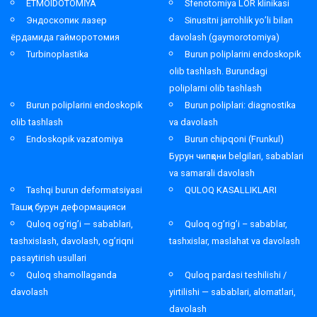
ETMOIDOTOMİYA
Sfenotomiya LOR klinikasi
Эндоскопик лазер
Sinusitni jarrohlik yo’li bilan
ёрдамида гайморотомия
davolash (gaymorotomiya)
Turbinoplastika
Burun poliplarini endoskopik
olib tashlash. Burundagi
poliplarni olib tashlash
Burun poliplarini endoskopik
Burun poliplari: diagnostika
olib tashlash
va davolash
Endoskopik vazatomiya
Burun chipqoni (Frunkul)
Бурун чипқони belgilari, sabablari
va samarali davolash
Tashqi burun deformatsiyasi
QULOQ KASALLIKLARI
Ташқи бурун деформацияси
Quloq og’rig’i — sabablari,
Quloq og’rig’i – sabablar,
tashxislash, davolash, og’riqni
tashxislar, maslahat va davolash
pasaytirish usullari
Quloq shamollaganda
Quloq pardasi teshilishi /
davolash
yirtilishi — sabablari, alomatlari,
davolash