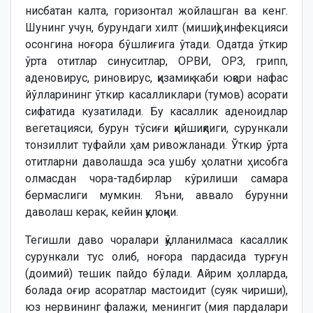
нисбатан калта, горизонтал жойлашган ва кенг.
Шунинг учун, бурундаги хилт (мишиқ) инфекцияси
осонгина ноғора бўшлиғига ўтади. Одатда ўткир
ўрта отитлар синуситлар, ОРВИ, ОРЗ, грипп,
аденовирус, риновирус, қизамиқ каби юқори нафас
йўлларининг ўткир касалликлари (тумов) асорати
сифатида кузатилади. Бу касаллик аденоидлар
вегетацияси, бурун тўсиғи қийшиқлиги, сурункали
тонзиллит туфайли ҳам ривожланади. Ўткир ўрта
отитларни даволашда эса ушбу ҳолатни ҳисобга
олмасдан чора-тадбирлар кўрилиши самара
бермаслиги мумкин. Яъни, аввало бурунни
даволаш керак, кейин қулоқни.
Тегишли даво чоралари қўлланилмаса касаллик
сурункали тус олиб, ноғора пардасида турғун
(доимий) тешик пайдо бўлади. Айрим ҳолларда,
болада оғир асоратлар мастоидит (суяк чириши),
юз нервининг фалажи, менингит (мия пардалари