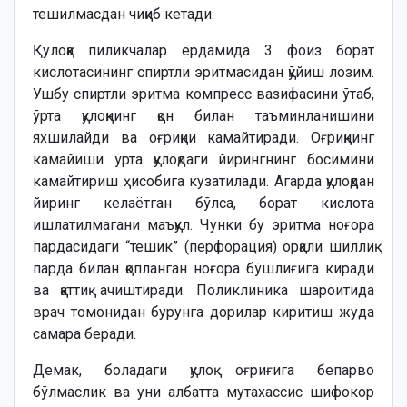
тешилмасдан чиқиб кетади.
Қулоққа пиликчалар ёрдамида 3 фоиз борат
кислотасининг спиртли эритмасидан қўйиш лозим.
Ушбу спиртли эритма компресс вазифасини ўтаб,
ўрта қулоқнинг қон билан таъминланишини
яхшилайди ва оғриқни камайтиради. Оғриқнинг
камайиши ўрта қулоқдаги йирингнинг босимини
камайтириш ҳисобига кузатилади. Агарда қулоқдан
йиринг келаётган бўлса, борат кислота
ишлатилмагани маъқул. Чунки бу эритма ноғора
пардасидаги “тешик” (перфорация) орқали шиллиқ
парда билан қопланган ноғора бўшлиғига киради
ва қаттиқ ачиштиради. Поликлиника шароитида
врач томонидан бурунга дорилар киритиш жуда
самара беради.
Демак, боладаги қулоқ оғриғига бепарво
бўлмаслик ва уни албатта мутахассис шифокор