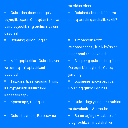
va oldini olish
Quloqdan doimo rangsiz
Bolalarda burun bitishi va
suyuqlik oqadi. Quloqdan toza va
quloq oqishi qanchalik xavfli?
sariq suyuqlikning tushishi va uni
davolash
Bolaning qulog’i oqishi
Timpanoskleroz:
etiopatogenezi, klinik ko’rinishi,
diagnostikasi, davolash
Miringoplastika | Quloq burun
Shalpang quloqni to’g’irlash,
va tomoq, miroplastikani
Quloqni kichraytirish, Quloq
davolash
jarrohligi
Ташқи ва ўрта қулоқнинг ўткир
Боланинг қулоғи оғриса,
ва сурункали яллиғланиш
Bolaning qulog’i og’risa
касалликлари
Қулоқ кири, Quloq kiri
Quloqdagi yiring – sabablari
va davolash – Alomatlar
Quloq travmasi, Barotravma
Burun og’rig’i – sabablari,
diagnostikasi, maslahat va