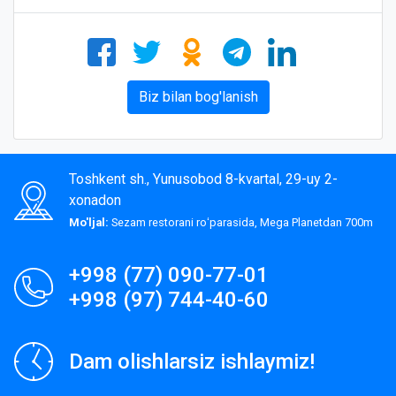
Biz bilan bog'lanish
Toshkent sh., Yunusobod 8-kvartal, 29-uy 2-
xonadon
Mo'ljal:
Sezam restorani roʻparasida, Mega Planetdan 700m
+998 (77) 090-77-01
+998 (97) 744-40-60
Dam olishlarsiz ishlaymiz!