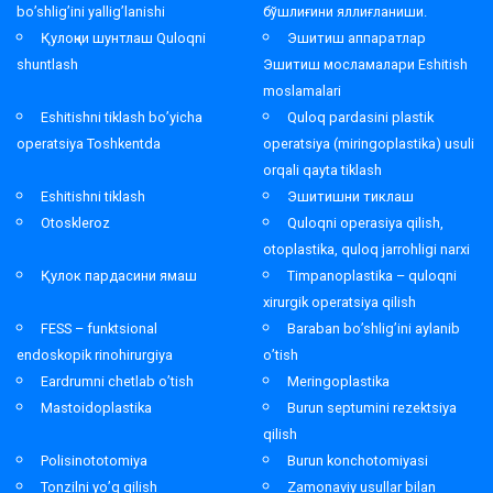
bo’shlig’ini yallig’lanishi
бўшлиғини яллиғланиши.
Қулоқни шунтлаш Quloqni
Эшитиш аппаратлар
shuntlash
Эшитиш мосламалари Eshitish
moslamalari
Eshitishni tiklash bo’yicha
Quloq pardasini plastik
operatsiya Toshkentda
operatsiya (miringoplastika) usuli
orqali qayta tiklash
Eshitishni tiklash
Эшитишни тиклаш
Otoskleroz
Quloqni operasiya qilish,
otoplastika, quloq jarrohligi narxi
Қулок пардасини ямаш
Timpanoplastika – quloqni
xirurgik operatsiya qilish
FESS – funktsional
Baraban bo’shlig’ini aylanib
endoskopik rinohirurgiya
o’tish
Eardrumni chetlab o’tish
Meringoplastika
Mastoidoplastika
Burun septumini rezektsiya
qilish
Polisinototomiya
Burun konchotomiyasi
Tonzilni yo’q qilish
Zamonaviy usullar bilan