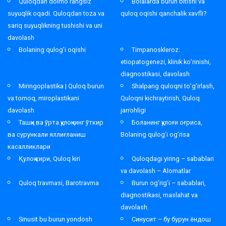
Quloqdan doimo rangsiz
Bolalarda burun bitishi va
suyuqlik oqadi. Quloqdan toza va
quloq oqishi qanchalik xavfli?
sariq suyuqlikning tushishi va uni
davolash
Bolaning qulog’i oqishi
Timpanoskleroz:
etiopatogenezi, klinik ko’rinishi,
diagnostikasi, davolash
Miringoplastika | Quloq burun
Shalpang quloqni to’g’irlash,
va tomoq, miroplastikani
Quloqni kichraytirish, Quloq
davolash
jarrohligi
Ташқи ва ўрта қулоқнинг ўткир
Боланинг қулоғи оғриса,
ва сурункали яллиғланиш
Bolaning qulog’i og’risa
касалликлари
Қулоқ кири, Quloq kiri
Quloqdagi yiring – sabablari
va davolash – Alomatlar
Quloq travmasi, Barotravma
Burun og’rig’i – sabablari,
diagnostikasi, maslahat va
davolash.
Sinusit bu burun yondosh
Синусит – бу бурун ёндош