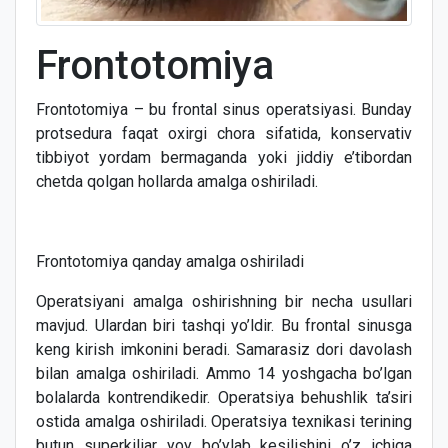
Frontotomiya
Frontotomiya – bu frontal sinus operatsiyasi. Bunday
protsedura faqat oxirgi chora sifatida, konservativ
tibbiyot yordam bermaganda yoki jiddiy e’tibordan
chetda qolgan hollarda amalga oshiriladi.
Frontotomiya qanday amalga oshiriladi
Operatsiyani amalga oshirishning bir necha usullari
mavjud. Ulardan biri tashqi yo’ldir. Bu frontal sinusga
keng kirish imkonini beradi. Samarasiz dori davolash
bilan amalga oshiriladi. Ammo 14 yoshgacha bo’lgan
bolalarda kontrendikedir. Operatsiya behushlik ta’siri
ostida amalga oshiriladi. Operatsiya texnikasi terining
butun superkiliar yoy bo’ylab kesilishini o’z ichiga