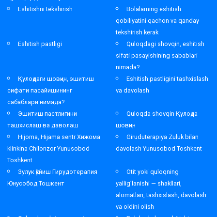
Eshitishni tekshirish
Bolalarning eshitish
qobiliyatini qachon va qanday
tekshirish kerak
Eshitish pastligi
Quloqdagi shovqin, eshitish
sifati pasayishining sabablari
nimada?
Қулоқдаги шовқин, эшитиш
Eshitish pastligini tashxislash
сифати пасайишининг
va davolash
сабаблари нимада?
Эшитиш пастлигини
Quloqda shovqin Қулоқда
ташхислаш ва даволаш
шовқин
Hijoma, Hijama sentr Хижома
Giruduterapiya Zuluk bilan
klinkina Chilonzor Yunusobod
davolash Yunusobod Toshkent
Toshkent
Зулук қўйиш Гирудотерапия
Otit yoki quloqning
Юнусобод Тошкент
yallig’lanishi — shakllari,
alomatlari, tashxislash, davolash
va oldini olish