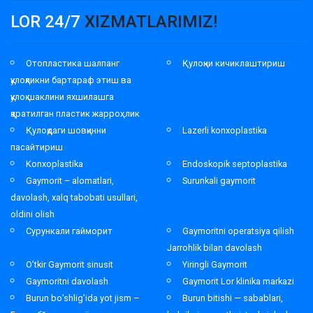
LOR 24/7
XIZMATLARIMIZ!
Отопластика шалпанг
Қулоқни кичиклаштириш
қулоқликни бартараф этиш ва
қулоқ шаклини яхшилашга
қаратилган пластик жарроҳлик
Қулоқдаги шовқинни
Lazerli konxoplastika
пасайтириш
Konxoplastika
Endoskopik septoplastika
Gaymorit – alomatlari,
Surunkali gaymorit
davolash, xalq tabobati usullari,
oldini olish
Сурункали гайморит
Gaymoritni operatsiya qilish
Jarrohlik bilan davolash
O’tkir Gaymorit sinusit
Yiringli Gaymorit
Gaymoritni davolash
Gaymorit Lor klinika markazi
Burun bo’shlig’ida yot jism –
Burun bitishi — sabablari,