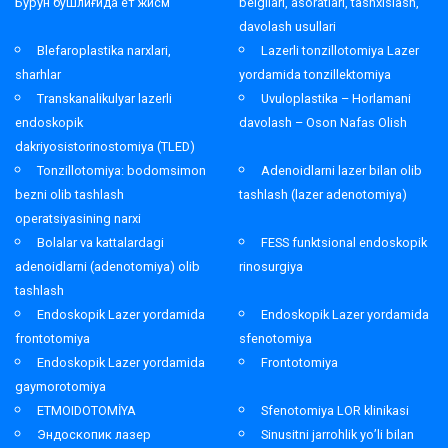
Бурун бўшлиғида ёт жисм
belgilari, asoratlari, tashxislash,
davolash usullari
Blefaroplastika narxlari,
Lazerli tonzillotomiya Lazer
sharhlar
yordamida tonzillektomiya
Transkanalikulyar lazerli
Uvuloplastika – Horlamani
endoskopik
davolash – Oson Nafas Olish
dakriyosistorinostomiya (TLED)
Tonzillotomiya: bodomsimon
Adenoidlarni lazer bilan olib
bezni olib tashlash
tashlash (lazer adenotomiya)
operatsiyasining narxi
Bolalar va kattalardagi
FESS funktsional endoskopik
adenoidlarni (adenotomiya) olib
rinosurgiya
tashlash
Endoskopik Lazer yordamida
Endoskopik Lazer yordamida
frontotomiya
sfenotomiya
Endoskopik Lazer yordamida
Frontotomiya
gaymorotomiya
ETMOIDOTOMİYA
Sfenotomiya LOR klinikasi
Эндоскопик лазер
Sinusitni jarrohlik yo’li bilan