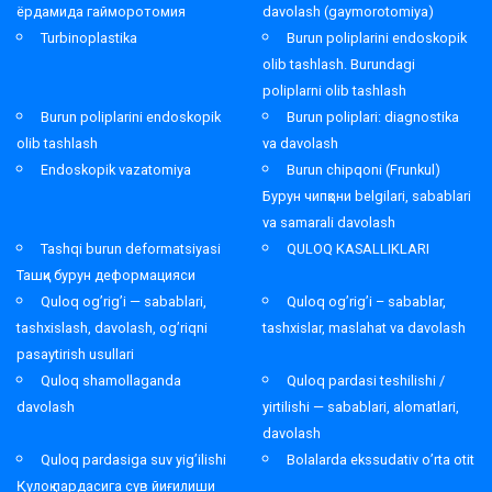
ёрдамида гайморотомия
davolash (gaymorotomiya)
Turbinoplastika
Burun poliplarini endoskopik
olib tashlash. Burundagi
poliplarni olib tashlash
Burun poliplarini endoskopik
Burun poliplari: diagnostika
olib tashlash
va davolash
Endoskopik vazatomiya
Burun chipqoni (Frunkul)
Бурун чипқони belgilari, sabablari
va samarali davolash
Tashqi burun deformatsiyasi
QULOQ KASALLIKLARI
Ташқи бурун деформацияси
Quloq og’rig’i — sabablari,
Quloq og’rig’i – sabablar,
tashxislash, davolash, og’riqni
tashxislar, maslahat va davolash
pasaytirish usullari
Quloq shamollaganda
Quloq pardasi teshilishi /
davolash
yirtilishi — sabablari, alomatlari,
davolash
Quloq pardasiga suv yig’ilishi
Bolalarda ekssudativ o’rta otit
Қулоқ пардасига сув йиғилиши