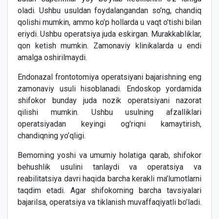
oladi. Ushbu usuldan foydalangandan so’ng, chandiq
qolishi mumkin, ammo ko’p hollarda u vaqt o’tishi bilan
eriydi. Ushbu operatsiya juda eskirgan. Murakkabliklar,
qon ketish mumkin. Zamonaviy klinikalarda u endi
amalga oshirilmaydi.
Endonazal frontotomiya operatsiyani bajarishning eng
zamonaviy usuli hisoblanadi. Endoskop yordamida
shifokor bunday juda nozik operatsiyani nazorat
qilishi mumkin. Ushbu usulning afzalliklari
operatsiyadan keyingi og’riqni kamaytirish,
chandiqning yo’qligi.
Bemorning yoshi va umumiy holatiga qarab, shifokor
behushlik usulini tanlaydi va operatsiya va
reabilitatsiya davri haqida barcha kerakli ma’lumotlarni
taqdim etadi. Agar shifokorning barcha tavsiyalari
bajarilsa, operatsiya va tiklanish muvaffaqiyatli bo’ladi.