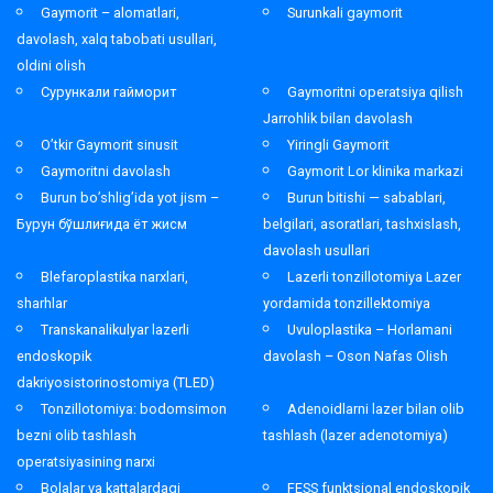
Gaymorit – alomatlari,
Surunkali gaymorit
davolash, xalq tabobati usullari,
oldini olish
Сурункали гайморит
Gaymoritni operatsiya qilish
Jarrohlik bilan davolash
O’tkir Gaymorit sinusit
Yiringli Gaymorit
Gaymoritni davolash
Gaymorit Lor klinika markazi
Burun bo’shlig’ida yot jism –
Burun bitishi — sabablari,
Бурун бўшлиғида ёт жисм
belgilari, asoratlari, tashxislash,
davolash usullari
Blefaroplastika narxlari,
Lazerli tonzillotomiya Lazer
sharhlar
yordamida tonzillektomiya
Transkanalikulyar lazerli
Uvuloplastika – Horlamani
endoskopik
davolash – Oson Nafas Olish
dakriyosistorinostomiya (TLED)
Tonzillotomiya: bodomsimon
Adenoidlarni lazer bilan olib
bezni olib tashlash
tashlash (lazer adenotomiya)
operatsiyasining narxi
Bolalar va kattalardagi
FESS funktsional endoskopik