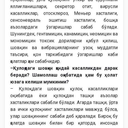
яллиғланишлари, секретор отит, вирусли
касалликлар, отосклероз, Меньер хасталиги,
сенсоневраль эшитиш хасталиги, бошқа
аъзолардаги ўзгаришлар сабаб бўлади.
Шунингдек, гентамицин, канамицин, неомицин ва
мономицин токсик дориларни қабул қилиш,
шовқин ва вибрацияларнинг узоқ муддатли
таъсири, қон таркибидаги ўзгаришлар каби
ҳолатлар ҳам сабабчидир.
–Қулоқдаги шовқин қандай касалликдан дарак
беради? Шамоллаш оқибатида ҳам бу ҳолат
юзага келиши мумкинми?
– Қулоқдаги шовқин қулоқ касалликлари
оқибатида ёки қулоқдан ташқи аъзолар
хасталиклари сабабли бўлади. Агарда ташқи, ўрта
ва ички қулоқнинг хасталиклари мавжуд бўлса,
улар шовқиннинг сабаби деб қаралади. Бироқ бу
ҳолатда шовқин билан бир қаторда, инсонда