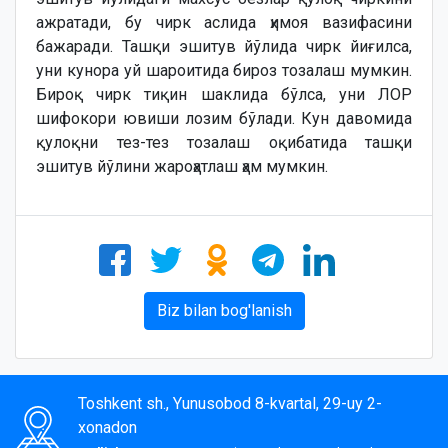
ажратади, бу чирк аслида ҳимоя вазифасини
бажаради. Ташқи эшитув йўлида чирк йиғилса,
уни кунора уй шароитида бироз тозалаш мумкин.
Бироқ чирк тиқин шаклида бўлса, уни ЛОР
шифокори ювиши лозим бўлади. Кун давомида
қулоқни тез-тез тозалаш оқибатида ташқи
эшитув йўлини жароҳатлаш ҳам мумкин.
Biz bilan bog'lanish
Toshkent sh., Yunusobod 8-kvartal, 29-uy 2-
xonadon