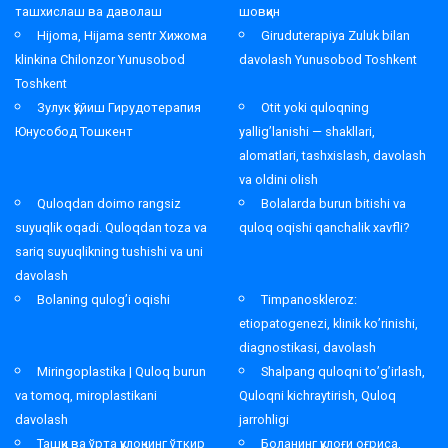
ташхислаш ва даволаш
шовқин
Hijoma, Hijama sentr Хижома
Giruduterapiya Zuluk bilan
klinkina Chilonzor Yunusobod
davolash Yunusobod Toshkent
Toshkent
Зулук қўйиш Гирудотерапия
Otit yoki quloqning
Юнусобод Тошкент
yallig’lanishi — shakllari,
alomatlari, tashxislash, davolash
va oldini olish
Quloqdan doimo rangsiz
Bolalarda burun bitishi va
suyuqlik oqadi. Quloqdan toza va
quloq oqishi qanchalik xavfli?
sariq suyuqlikning tushishi va uni
davolash
Bolaning qulog’i oqishi
Timpanoskleroz:
etiopatogenezi, klinik ko’rinishi,
diagnostikasi, davolash
Miringoplastika | Quloq burun
Shalpang quloqni to’g’irlash,
va tomoq, miroplastikani
Quloqni kichraytirish, Quloq
davolash
jarrohligi
Ташқи ва ўрта қулоқнинг ўткир
Боланинг қулоғи оғриса,