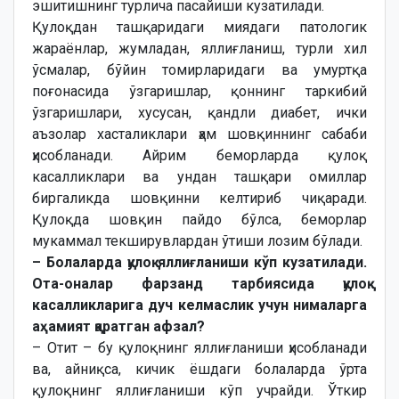
эшитишнинг турлича пасайиши кузатилади.
Қулоқдан ташқаридаги миядаги патологик
жараёнлар, жумладан, яллиғланиш, турли хил
ўсмалар, бўйин томирларидаги ва умуртқа
поғонасида ўзгаришлар, қоннинг таркибий
ўзгаришлари, хусусан, қандли диабет, ички
аъзолар хасталиклари ҳам шовқиннинг сабаби
ҳисобланади. Айрим беморларда қулоқ
касалликлари ва ундан ташқари омиллар
биргаликда шовқинни келтириб чиқаради.
Қулоқда шовқин пайдо бўлса, беморлар
мукаммал текширувлардан ўтиши лозим бўлади.
– Болаларда қулоқ яллиғланиши кўп кузатилади.
Ота-оналар фарзанд тарбиясида қулоқ
касалликларига дуч келмаслик учун нималарга
аҳамият қаратган афзал?
– Отит – бу қулоқнинг яллиғланиши ҳисобланади
ва, айниқса, кичик ёшдаги болаларда ўрта
қулоқнинг яллиғланиши кўп учрайди. Ўткир