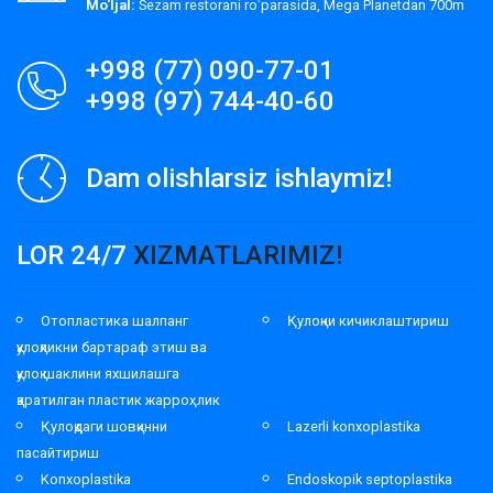
Mo'ljal:
Sezam restorani roʻparasida, Mega Planetdan 700m
+998 (77) 090-77-01
+998 (97) 744-40-60
Dam olishlarsiz ishlaymiz!
LOR 24/7
XIZMATLARIMIZ!
Отопластика шалпанг
Қулоқни кичиклаштириш
қулоқликни бартараф этиш ва
қулоқ шаклини яхшилашга
қаратилган пластик жарроҳлик
Қулоқдаги шовқинни
Lazerli konxoplastika
пасайтириш
Konxoplastika
Endoskopik septoplastika