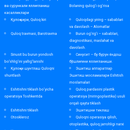
ва сурункали яллиғланиш
Bolaning qulog’i og’risa
касалликлари
Қулоқ кири, Quloq kiri
Quloqdagi yiring – sabablari
va davolash – Alomatlar
Quloq travmasi, Barotravma
Burun og’rig’i – sabablari,
diagnostikasi, maslahat va
davolash.
Sinusit bu burun yondosh
Синусит – бу бурун ёндош
bo’shlig’ini yallig’lanishi
бўшлиғини яллиғланиши.
Қулоқни шунтлаш Quloqni
Эшитиш аппаратлар
shuntlash
Эшитиш мосламалари Eshitish
moslamalari
Eshitishni tiklash bo’yicha
Quloq pardasini plastik
operatsiya Toshkentda
operatsiya (miringoplastika) usuli
orqali qayta tiklash
Eshitishni tiklash
Эшитишни тиклаш
Otoskleroz
Quloqni operasiya qilish,
otoplastika, quloq jarrohligi narxi