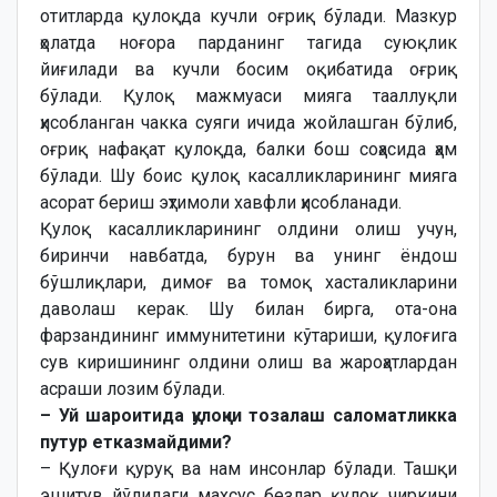
отитларда қулоқда кучли оғриқ бўлади. Мазкур
ҳолатда ноғора парданинг тагида суюқлик
йиғилади ва кучли босим оқибатида оғриқ
бўлади. Қулоқ мажмуаси мияга тааллуқли
ҳисобланган чакка суяги ичида жойлашган бўлиб,
оғриқ нафақат қулоқда, балки бош соҳасида ҳам
бўлади. Шу боис қулоқ касалликларининг мияга
асорат бериш эҳтимоли хавфли ҳисобланади.
Қулоқ касалликларининг олдини олиш учун,
биринчи навбатда, бурун ва унинг ёндош
бўшлиқлари, димоғ ва томоқ хасталикларини
даволаш керак. Шу билан бирга, ота-она
фарзандининг иммунитетини кўтариши, қулоғига
сув киришининг олдини олиш ва жароҳатлардан
асраши лозим бўлади.
– Уй шароитида қулоқни тозалаш саломатликка
путур етказмайдими?
– Қулоғи қуруқ ва нам инсонлар бўлади. Ташқи
эшитув йўлидаги махсус безлар қулоқ чиркини