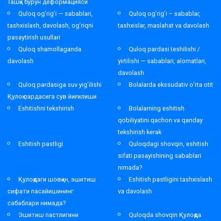
Ташқи бурун деформацияси
Quloq og’rig’i — sabablari,
Quloq og’rig’i – sabablar,
tashxislash, davolash, og’riqni
tashxislar, maslahat va davolash
pasaytirish usullari
Quloq shamollaganda
Quloq pardasi teshilishi /
davolash
yirtilishi — sabablari, alomatlari,
davolash
Quloq pardasiga suv yig’ilishi
Bolalarda ekssudativ o’rta otit
Қулоқ пардасига сув йиғилиши
Eshitishni tekshirish
Bolalarning eshitish
qobiliyatini qachon va qanday
tekshirish kerak
Eshitish pastligi
Quloqdagi shovqin, eshitish
sifati pasayishining sabablari
nimada?
Қулоқдаги шовқин, эшитиш
Eshitish pastligini tashxislash
сифати пасайишининг
va davolash
сабаблари нимада?
Эшитиш пастлигини
Quloqda shovqin Қулоқда