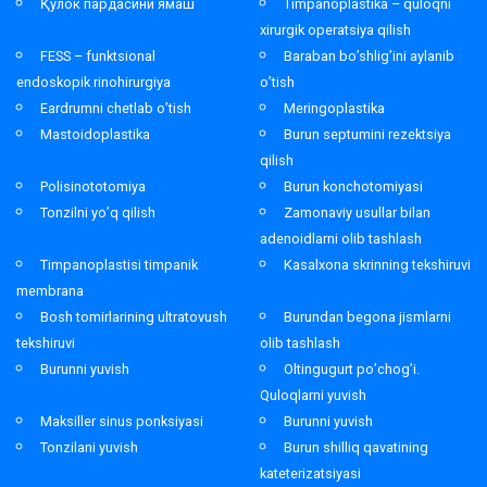
Қулок пардасини ямаш
Timpanoplastika – quloqni
xirurgik operatsiya qilish
FESS – funktsional
Baraban bo’shlig’ini aylanib
endoskopik rinohirurgiya
o’tish
Eardrumni chetlab o’tish
Meringoplastika
Mastoidoplastika
Burun septumini rezektsiya
qilish
Polisinototomiya
Burun konchotomiyasi
Tonzilni yo’q qilish
Zamonaviy usullar bilan
adenoidlarni olib tashlash
Timpanoplastisi timpanik
Kasalxona skrinning tekshiruvi
membrana
Bosh tomirlarining ultratovush
Burundan begona jismlarni
tekshiruvi
olib tashlash
Burunni yuvish
Oltingugurt po’chog’i.
Quloqlarni yuvish
Maksiller sinus ponksiyasi
Burunni yuvish
Tonzilani yuvish
Burun shilliq qavatining
kateterizatsiyasi