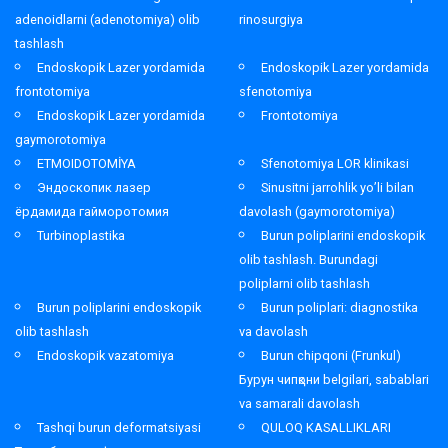
adenoidlarni (adenotomiya) olib
rinosurgiya
tashlash
Endoskopik Lazer yordamida
Endoskopik Lazer yordamida
frontotomiya
sfenotomiya
Endoskopik Lazer yordamida
Frontotomiya
gaymorotomiya
ETMOIDOTOMİYA
Sfenotomiya LOR klinikasi
Эндоскопик лазер
Sinusitni jarrohlik yo’li bilan
ёрдамида гайморотомия
davolash (gaymorotomiya)
Turbinoplastika
Burun poliplarini endoskopik
olib tashlash. Burundagi
poliplarni olib tashlash
Burun poliplarini endoskopik
Burun poliplari: diagnostika
olib tashlash
va davolash
Endoskopik vazatomiya
Burun chipqoni (Frunkul)
Бурун чипқони belgilari, sabablari
va samarali davolash
Tashqi burun deformatsiyasi
QULOQ KASALLIKLARI