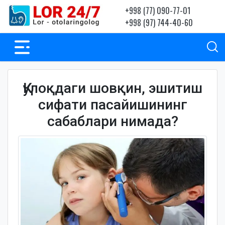
+998 (77) 090-77-01
+998 (97) 744-40-60
Қулоқдаги шовқин, эшитиш
сифати пасайишининг
сабаблари нимада?