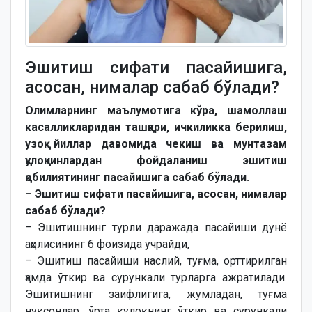
Эшитиш сифати пасайишига,
асосан, нималар сабаб бўлади?
Олимларнинг маълумотига кўра, шамоллаш
касалликларидан ташқари, ичкиликка берилиш,
узоқ йиллар давомида чекиш ва мунтазам
қулоқчинлардан фойдаланиш эшитиш
қобилиятининг пасайишига сабаб бўлади.
– Эшитиш сифати пасайишига, асосан, нималар
сабаб бўлади?
– Эшитишнинг турли даражада пасайиши дунё
аҳолисининг 6 фоизида учрайди,
– Эшитиш пасайиши наслий, туғма, орттирилган
ҳамда ўткир ва сурункали турларга ажратилади.
Эшитишнинг заифлигига, жумладан, туғма
нуқсонлар, ўрта қулоқнинг ўткир ва сурункали