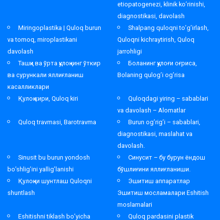
etiopatogenezi, klinik ko’rinishi,
diagnostikasi, davolash
Miringoplastika | Quloq burun
Shalpang quloqni to’g’irlash,
va tomoq, miroplastikani
Quloqni kichraytirish, Quloq
davolash
jarrohligi
Ташқи ва ўрта қулоқнинг ўткир
Боланинг қулоғи оғриса,
ва сурункали яллиғланиш
Bolaning qulog’i og’risa
касалликлари
Қулоқ кири, Quloq kiri
Quloqdagi yiring – sabablari
va davolash – Alomatlar
Quloq travmasi, Barotravma
Burun og’rig’i – sabablari,
diagnostikasi, maslahat va
davolash.
Sinusit bu burun yondosh
Синусит – бу бурун ёндош
bo’shlig’ini yallig’lanishi
бўшлиғини яллиғланиши.
Қулоқни шунтлаш Quloqni
Эшитиш аппаратлар
shuntlash
Эшитиш мосламалари Eshitish
moslamalari
Eshitishni tiklash bo’yicha
Quloq pardasini plastik