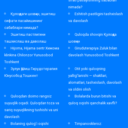
sifati pasayishining sabablari
nimada?
Қулоқдаги шовқин, эшитиш
Eshitish pastligini tashxislash
сифати пасайишининг
va davolash
сабаблари нимада?
Эшитиш пастлигини
Quloqda shovqin Қулоқда
ташхислаш ва даволаш
шовқин
Hijoma, Hijama sentr Хижома
Giruduterapiya Zuluk bilan
klinkina Chilonzor Yunusobod
davolash Yunusobod Toshkent
Toshkent
Зулук қўйиш Гирудотерапия
Otit yoki quloqning
Юнусобод Тошкент
yallig’lanishi — shakllari,
alomatlari, tashxislash, davolash
va oldini olish
Quloqdan doimo rangsiz
Bolalarda burun bitishi va
suyuqlik oqadi. Quloqdan toza va
quloq oqishi qanchalik xavfli?
sariq suyuqlikning tushishi va uni
davolash
Bolaning qulog’i oqishi
Timpanoskleroz: