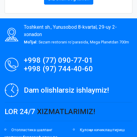
Toshkent sh., Yunusobod 8-kvartal, 29-uy 2-
xonadon
Mo'ljal:
Sezam restorani roʻparasida, Mega Planetdan 700m
+998 (77) 090-77-01
+998 (97) 744-40-60
Dam olishlarsiz ishlaymiz!
LOR 24/7
XIZMATLARIMIZ!
Отопластика шалпанг
Қулоқни кичиклаштириш