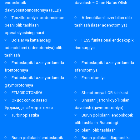
endoskopik
davolash – Oson Nafas Olish
dakriyosistorinostomiya (TLED)
Tonzillotomiya: bodomsimon
Adenoidlarni lazer bilan olib
bezni olib tashlash
tashlash (lazer adenotomiya)
operatsiyasining narxi
Bolalar va kattalardagi
FESS funktsional endoskopik
adenoidlarni (adenotomiya) olib
rinosurgiya
tashlash
Endoskopik Lazer yordamida
Endoskopik Lazer yordamida
frontotomiya
sfenotomiya
Endoskopik Lazer yordamida
Frontotomiya
gaymorotomiya
ETMOIDOTOMİYA
Sfenotomiya LOR klinikasi
Эндоскопик лазер
Sinusitni jarrohlik yo’li bilan
ёрдамида гайморотомия
davolash (gaymorotomiya)
Turbinoplastika
Burun poliplarini endoskopik
olib tashlash. Burundagi
poliplarni olib tashlash
Burun poliplarini endoskopik
Burun poliplari: diagnostika