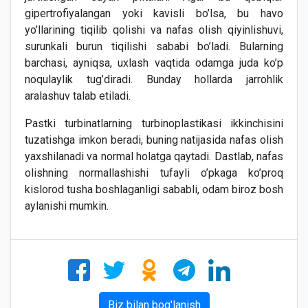
gipertrofiyalangan yoki kavisli bo’lsa, bu havo
yo’llarining tiqilib qolishi va nafas olish qiyinlishuvi,
surunkali burun tiqilishi sababi bo’ladi. Bularning
barchasi, ayniqsa, uxlash vaqtida odamga juda ko’p
noqulaylik tug’diradi. Bunday hollarda jarrohlik
aralashuv talab etiladi.
Pastki turbinatlarning turbinoplastikasi ikkinchisini
tuzatishga imkon beradi, buning natijasida nafas olish
yaxshilanadi va normal holatga qaytadi. Dastlab, nafas
olishning normallashishi tufayli o’pkaga ko’proq
kislorod tusha boshlaganligi sababli, odam biroz bosh
aylanishi mumkin.
Biz bilan bog'lanish