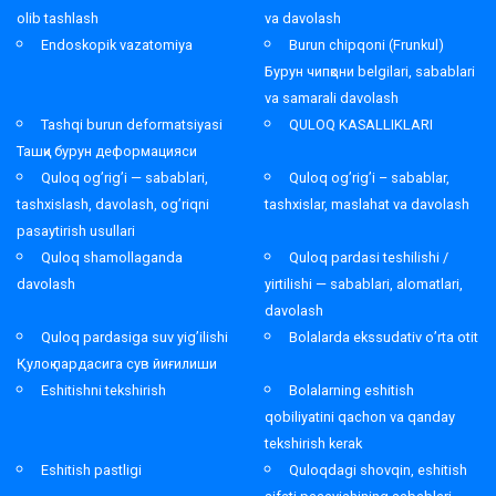
olib tashlash
va davolash
Endoskopik vazatomiya
Burun chipqoni (Frunkul)
Бурун чипқони belgilari, sabablari
va samarali davolash
Tashqi burun deformatsiyasi
QULOQ KASALLIKLARI
Ташқи бурун деформацияси
Quloq og’rig’i — sabablari,
Quloq og’rig’i – sabablar,
tashxislash, davolash, og’riqni
tashxislar, maslahat va davolash
pasaytirish usullari
Quloq shamollaganda
Quloq pardasi teshilishi /
davolash
yirtilishi — sabablari, alomatlari,
davolash
Quloq pardasiga suv yig’ilishi
Bolalarda ekssudativ o’rta otit
Қулоқ пардасига сув йиғилиши
Eshitishni tekshirish
Bolalarning eshitish
qobiliyatini qachon va qanday
tekshirish kerak
Eshitish pastligi
Quloqdagi shovqin, eshitish