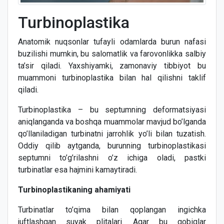
Turbinoplastika
Anatomik nuqsonlar tufayli odamlarda burun nafasi
buzilishi mumkin, bu salomatlik va farovonlikka salbiy
ta’sir qiladi. Yaxshiyamki, zamonaviy tibbiyot bu
muammoni turbinoplastika bilan hal qilishni taklif
qiladi.
Turbinoplastika – bu septumning deformatsiyasi
aniqlanganda va boshqa muammolar mavjud bo’lganda
qo’llaniladigan turbinatni jarrohlik yo’li bilan tuzatish.
Oddiy qilib aytganda, burunning turbinoplastikasi
septumni to’g’rilashni o’z ichiga oladi, pastki
turbinatlar esa hajmini kamaytiradi.
Turbinoplastikaning ahamiyati
Turbinatlar to’qima bilan qoplangan ingichka
juftlashgan suyak plitalari. Agar bu qobiqlar