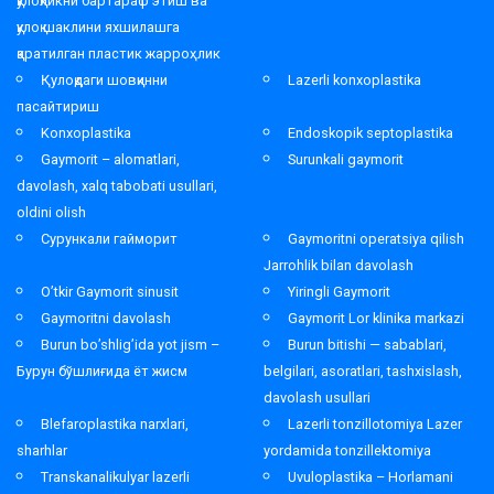
қулоқликни бартараф этиш ва
қулоқ шаклини яхшилашга
қаратилган пластик жарроҳлик
Қулоқдаги шовқинни
Lazerli konxoplastika
пасайтириш
Konxoplastika
Endoskopik septoplastika
Gaymorit – alomatlari,
Surunkali gaymorit
davolash, xalq tabobati usullari,
oldini olish
Сурункали гайморит
Gaymoritni operatsiya qilish
Jarrohlik bilan davolash
O’tkir Gaymorit sinusit
Yiringli Gaymorit
Gaymoritni davolash
Gaymorit Lor klinika markazi
Burun bo’shlig’ida yot jism –
Burun bitishi — sabablari,
Бурун бўшлиғида ёт жисм
belgilari, asoratlari, tashxislash,
davolash usullari
Blefaroplastika narxlari,
Lazerli tonzillotomiya Lazer
sharhlar
yordamida tonzillektomiya
Transkanalikulyar lazerli
Uvuloplastika – Horlamani