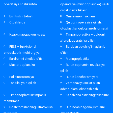
operatsiya Toshkentda
operatsiya (miringoplastika) usuli
orqali qayta tiklash
Eshitishni tiklash
Эшитишни тиклаш
Otoskleroz
Quloqni operasiya qilish,
otoplastika, quloq jarrohligi narxi
Қулок пардасини ямаш
Timpanoplastika – quloqni
xirurgik operatsiya qilish
FESS – funktsional
Baraban bo’shlig’ini aylanib
endoskopik rinohirurgiya
o’tish
Eardrumni chetlab o’tish
Meringoplastika
Mastoidoplastika
Burun septumini rezektsiya
qilish
Polisinototomiya
Burun konchotomiyasi
Tonzilni yo’q qilish
Zamonaviy usullar bilan
adenoidlarni olib tashlash
Timpanoplastisi timpanik
Kasalxona skrinning tekshiruvi
membrana
Bosh tomirlarining ultratovush
Burundan begona jismlarni