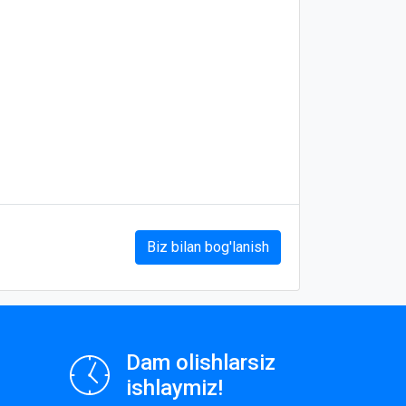
Biz bilan bog'lanish
Dam olishlarsiz
ishlaymiz!