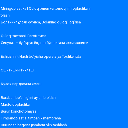
Miringoplastika | Quloq burun va tomoq, miroplastikani
volash
Боланинг қулоғи оғриса, Bolaning qulog’i og’risa
Quloq travmasi, Barotravma
Синусит – бу бурун ёндош бўшлиғини яллиғланиши.
Eshitishni tiklash bo’yicha operatsiya Toshkentda
Эшитишни тиклаш
Қулок пардасини ямаш
Baraban bo’shlig’ini aylanib o’tish
Mastoidoplastika
Burun konchotomiyasi
Timpanoplastisi timpanik membrana
Burundan begona jismlarni olib tashlash