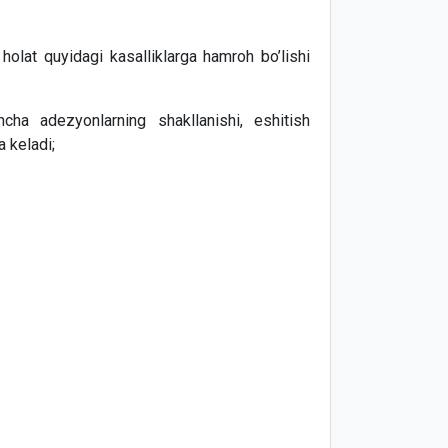
holat quyidagi kasalliklarga hamroh bo’lishi
cha adezyonlarning shakllanishi, eshitish
a keladi;