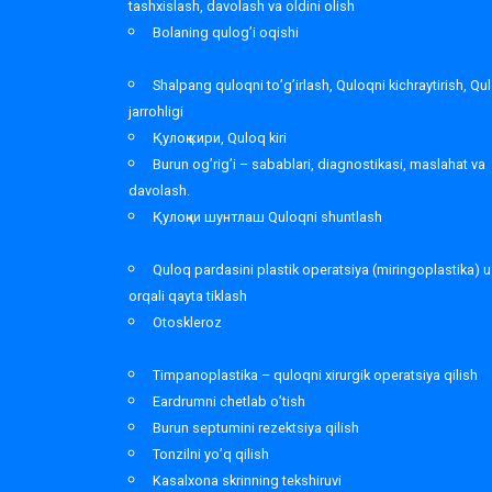
tashxislash, davolash va oldini olish
Bolaning qulog’i oqishi
Shalpang quloqni to’g’irlash, Quloqni kichraytirish, Qu
jarrohligi
Қулоқ кири, Quloq kiri
Burun og’rig’i – sabablari, diagnostikasi, maslahat va
davolash.
Қулоқни шунтлаш Quloqni shuntlash
Quloq pardasini plastik operatsiya (miringoplastika) u
orqali qayta tiklash
Otoskleroz
Timpanoplastika – quloqni xirurgik operatsiya qilish
Eardrumni chetlab o’tish
Burun septumini rezektsiya qilish
Tonzilni yo’q qilish
Kasalxona skrinning tekshiruvi