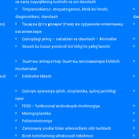
va sariq suyuqlikning tushishi va uni davolash
Timpanoskleroz: etiopatogenezi, klinik ko’rinishi,
diagnostikasi, davolash
da
loq
Ташқи ва ўрта қулоқнинг ўткир ва сурункали яллиғланиш
касалликлари
Quloqdagi yiring – sabablari va davolash – Alomatlar
Sinusit bu burun yondosh bo’shlig’ini yallig’lanishi
Эшитиш аппаратлар Эшитиш мосламалари Eshitish
moslamalari
suli
Eshitishni tiklash
Quloqni operasiya qilish, otoplastika, quloq jarrohligi
narxi
FESS – funktsional endoskopik rinohirurgiya
Meringoplastika
Polisinototomiya
Zamonaviy usullar bilan adenoidlarni olib tashlash
Bosh tomirlarining ultratovush tekshiruvi