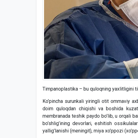
Timpanoplastika – bu quloqning yaxlitligini ti
Ko’pincha surunkali yiringli otit ommaviy ax
doim quloqdan chiqishi va boshida kuzatila
membranada teshik paydo bo’lib, u orqali bak
bo’shlig’ining devorlari, eshitish ossikulal
yallig’lanishi (meningit), miya xo’ppozi (xo’p