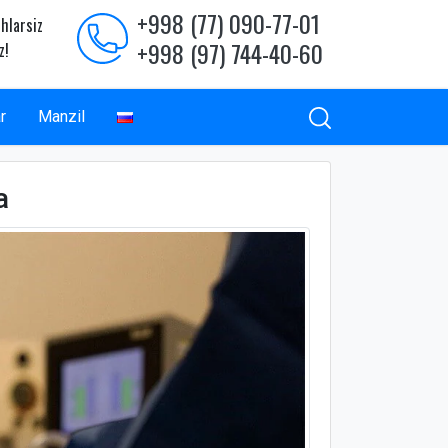
+998 (77) 090-77-01
hlarsiz
+998 (97) 744-40-60
z!
r
Manzil
a