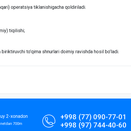
ari) operatsiya tiklanishigacha qoldiriladi.
y) tiqilishi;
biriktiruvchi to’qima shnurlari doimiy ravishda hosil bo’ladi.
+998 (77) 090-77-01
9-uy 2-xonadon
+998 (97) 744-40-60
lanetdan 700m