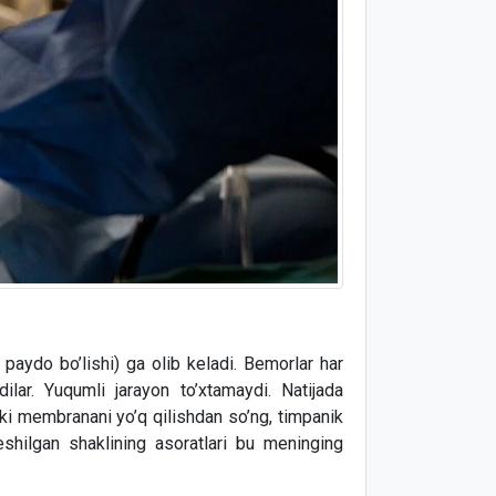
 paydo bo’lishi) ga olib keladi. Bemorlar har
ilar. Yuqumli jarayon to’xtamaydi. Natijada
nki membranani yo’q qilishdan so’ng, timpanik
 teshilgan shaklining asoratlari bu meninging