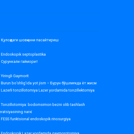
Қулоқдаги шовқинни пасайтириш
Endoskopik septoplastika
Сурункали гайморит
Yiringli Gaymorit
Burun bo’shlig’ida yot jism – Бурун бўшлиғида ёт жисм
Lazerli tonzillotomiya Lazer yordamida tonzillektomiya
Tonzillotomiya: bodomsimon bezni olib tashlash
ratsiyasining narxi
FESS funktsional endoskopik rinosurgiya
Endoskopik Lazer yordamida gaymorotomiya