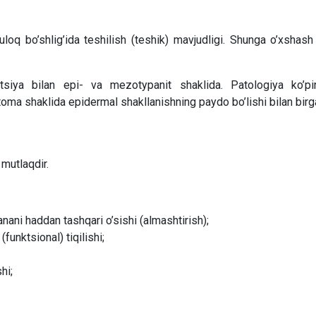
oq bo’shlig’ida teshilish (teshik) mavjudligi. Shunga o’xshash 
siya bilan epi- va mezotypanit shaklida. Patologiya ko’pin
tatoma shaklida epidermal shakllanishning paydo bo’lishi bilan birg
 mutlaqdir.
nani haddan tashqari o’sishi (almashtirish);
funktsional) tiqilishi;
hi;