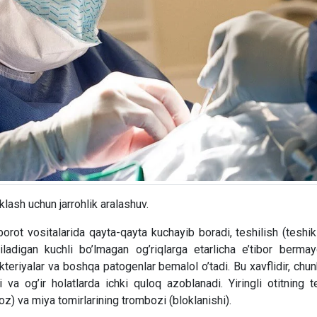
klash uchun jarrohlik aralashuv.
borot vositalarida qayta-qayta kuchayib boradi, teshilish (teshik
digan kuchli bo’lmagan og’riqlarga etarlicha e’tibor bermayd
teriyalar va boshqa patogenlar bemalol o’tadi. Bu xavflidir, chu
ari va og’ir holatlarda ichki quloq azoblanadi. Yiringli otitning
poz) va miya tomirlarining trombozi (bloklanishi).