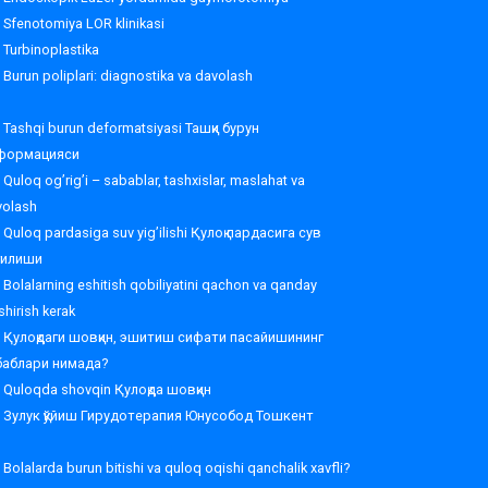
Sfenotomiya LOR klinikasi
Turbinoplastika
Burun poliplari: diagnostika va davolash
Tashqi burun deformatsiyasi Ташқи бурун
формацияси
Quloq og’rig’i – sabablar, tashxislar, maslahat va
volash
Quloq pardasiga suv yig’ilishi Қулоқ пардасига сув
ғилиши
Bolalarning eshitish qobiliyatini qachon va qanday
shirish kerak
Қулоқдаги шовқин, эшитиш сифати пасайишининг
баблари нимада?
Quloqda shovqin Қулоқда шовқин
Зулук қўйиш Гирудотерапия Юнусобод Тошкент
Bolalarda burun bitishi va quloq oqishi qanchalik xavfli?