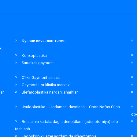
а
Қулоқни кичиклаштириш
к
Konxoplastika
,
Surunkali gaymorit
O’tkir Gaymorit sinusit
Gaymorit Lor klinika markazi
ash,
Blefaroplastika narxlari, sharhlar
Uvuloplastika – Horlamani davolash – Oson Nafas Olish
ope
Bolalar va kattalardagi adenoidlarni (adenotomiya) olib
tashlash
Endoskopik Lazer yordamida sfenotomiya