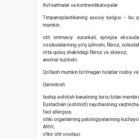
Ko’rsatmalar va kontrendikatsiyalar
Timpanoplastikaning asosiy belgisi – bu qul
mumkin:
otit ommaviy surunkali, ayniqsa ekssudat
ossikulalarining yo’q qilinishi, fibroz, xoles
o’rta quloq shaklidagi fibroz va skleroz;
anomal tuzilishi.
Qo’llash mumkin bo’lmagan holatlar nisbiy va
Qarindosh:
tashqi eshitish kanalining terisi bilan membra
Eustachian (eshitish) naychasining vaqtincha (
faol allergiya;
ichki organlarning patologiyalarining kuchayis
ARVI;
o’tkir otit vositasi.