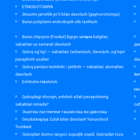
ETMOIDOTOMİYA
Sinusitni jarrohlik yo’li bilan davolash (gaymorotomiya)
Burun poliplarini endoskopik olib tashlash
Burun chipqoni (Frunkul) Бурун чипқони belgilari,
sabablari va samarali davolash
де
Quloq og’rig’i — sabablari, tashxislash, davolash, og’riqni
pasaytirish usullari
da
Quloq pardasi teshilishi / yirtilishi — sabablari, alomatlari,
davolash
йи
Eshitishni tekshirish
tek
Quloqdagi shovqin, eshitish sifati pasayishining
sabablari nimada?
са
Эшитиш пастлигини ташхислаш ва даволаш
Giruduterapiya Zuluk bilan davolash Yunusobod
Toshkent
,
Quloqdan doimo rangsiz suyuqlik oqadi. Quloqdan toza