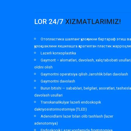
LOR 24/7
XIZMATLARIMIZ!
Отопластика шалпанг қулоқликни бартараф этиш в
қулоқ шаклини яхшилашга қаратилган пластик жарроҳли
Lazerli konxoplastika
Gaymorit – alomatlari, davolash, xalq tabobati usullari
oldini olish
Gaymoritni operatsiya qilish Jarrohlik bilan davolash
Gaymoritni davolash
Burun bitishi — sabablari, belgilari, asoratlari, tashxisl
davolash usullari
Transkanalikulyar lazerli endoskopik
dakriyosistorinostomiya (TLED)
Adenoidlarni lazer bilan olib tashlash (lazer
adenotomiya)
Endoskopik Lazer yordamida frontotomiya