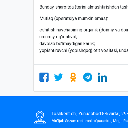
Bunday sharoitda (terini almashtirishdan tashq
Mutlaq (operatsiya mumkin emas):
eshitish naychasining organik (doimiy va doimi
umumiy og’ir ahvol;
davolab bo’lmaydigan karlik;
yopishtiruvchi (yopishqoq) otit vositasi, unda 
Toshkent sh., Yunusobod 8-kvartal, 2
Mo'ljal:
Sezam restorani roʻparasida, Mega P