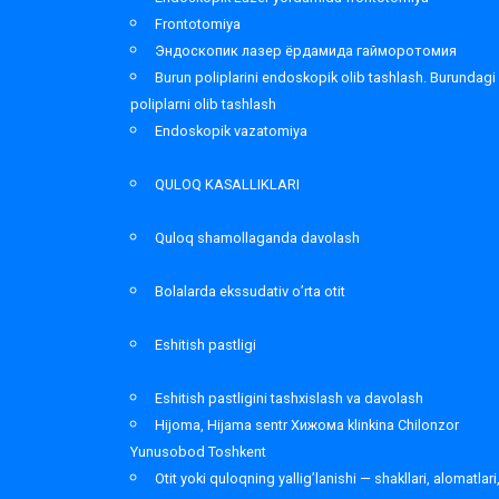
Frontotomiya
Эндоскопик лазер ёрдамида гайморотомия
Burun poliplarini endoskopik olib tashlash. Burundagi
poliplarni olib tashlash
Endoskopik vazatomiya
QULOQ KASALLIKLARI
Quloq shamollaganda davolash
Bolalarda ekssudativ o’rta otit
Eshitish pastligi
Eshitish pastligini tashxislash va davolash
Hijoma, Hijama sentr Хижома klinkina Chilonzor
Yunusobod Toshkent
Otit yoki quloqning yallig’lanishi — shakllari, alomatlari