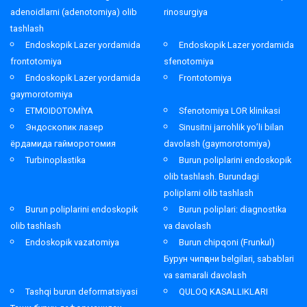
adenoidlarni (adenotomiya) olib
rinosurgiya
tashlash
Endoskopik Lazer yordamida
Endoskopik Lazer yordamida
frontotomiya
sfenotomiya
Endoskopik Lazer yordamida
Frontotomiya
gaymorotomiya
ETMOIDOTOMİYA
Sfenotomiya LOR klinikasi
Эндоскопик лазер
Sinusitni jarrohlik yo’li bilan
ёрдамида гайморотомия
davolash (gaymorotomiya)
Turbinoplastika
Burun poliplarini endoskopik
olib tashlash. Burundagi
poliplarni olib tashlash
Burun poliplarini endoskopik
Burun poliplari: diagnostika
olib tashlash
va davolash
Endoskopik vazatomiya
Burun chipqoni (Frunkul)
Бурун чипқони belgilari, sabablari
va samarali davolash
Tashqi burun deformatsiyasi
QULOQ KASALLIKLARI