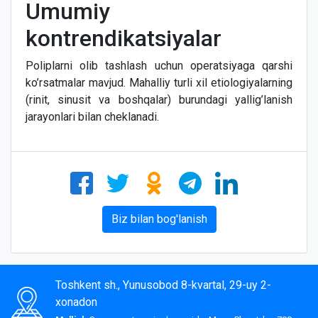
Umumiy
kontrendikatsiyalar
Poliplarni olib tashlash uchun operatsiyaga qarshi
ko’rsatmalar mavjud. Mahalliy turli xil etiologiyalarning
(rinit, sinusit va boshqalar) burundagi yallig’lanish
jarayonlari bilan cheklanadi.
Biz bilan bog'lanish
Toshkent sh., Yunusobod 8-kvartal, 29-uy 2-
xonadon