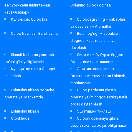
ва сурункали яллиғланиш
Bolaning qulog’i og’risa
касалликлари
Қулоқ кири, Quloq kiri
Quloqdagi yiring – sabablari
va davolash – Alomatlar
Quloq travmasi, Barotravma
Burun og’rig’i – sabablari,
diagnostikasi, maslahat va
davolash.
Sinusit bu burun yondosh
Синусит – бу бурун ёндош
bo’shlig’ini yallig’lanishi
бўшлиғини яллиғланиши.
Қулоқни шунтлаш Quloqni
Эшитиш аппаратлар
shuntlash
Эшитиш мосламалари Eshitish
moslamalari
Eshitishni tiklash bo’yicha
Quloq pardasini plastik
operatsiya Toshkentda
operatsiya (miringoplastika) usuli
orqali qayta tiklash
Eshitishni tiklash
Эшитишни тиклаш
Otoskleroz
Quloqni operasiya qilish,
otoplastika, quloq jarrohligi narxi