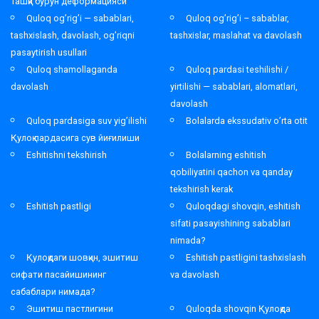
Ташқи бурун деформацияси
Quloq og’rig’i — sabablari,
Quloq og’rig’i – sabablar,
tashxislash, davolash, og’riqni
tashxislar, maslahat va davolash
pasaytirish usullari
Quloq shamollaganda
Quloq pardasi teshilishi /
davolash
yirtilishi — sabablari, alomatlari,
davolash
Quloq pardasiga suv yig’ilishi
Bolalarda ekssudativ o’rta otit
Қулоқ пардасига сув йиғилиши
Eshitishni tekshirish
Bolalarning eshitish
qobiliyatini qachon va qanday
tekshirish kerak
Eshitish pastligi
Quloqdagi shovqin, eshitish
sifati pasayishining sabablari
nimada?
Қулоқдаги шовқин, эшитиш
Eshitish pastligini tashxislash
сифати пасайишининг
va davolash
сабаблари нимада?
Эшитиш пастлигини
Quloqda shovqin Қулоқда