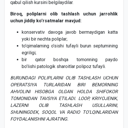
qabul qilish kursini belgilaydilar.
Biroq, poliplarni olib tashlash uchun jarrohlik
uchun jiddiy ko’rsatmalar mavjud:
konservativ davoga javob bermaydigan katta
yoki bir nechta poliplar;
to’qimalarning o’sishi tufayli burun septumining
egriligi;
bir qator boshqa tomonning paydo
bo’lishi patologik sharoitlar polipoz tufayli.
BURUNDAGI POLIPLARNI OLIB TASHLASH UCHUN
OPERATSIYA TURLARIDAN BIRI BEMORNING
AHVOLINI HISOBGA OLGAN HOLDA SHIFOKOR
TOMONIDAN TAVSIYA ETILADI. LOOP, KRIYOJENIK,
LAZERNI OLIB TASHLASH USULLARINI,
SHUNINGDEK, SOQOL VA RADIO TO’LQINLARIDAN
FOYDALANISHNI AJRATING.