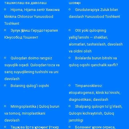
ташхислаш ва даволаш
шовқин
Hijoma, Hijama sentr Хижома
Giruduterapiya Zuluk bilan
klinkina Chilonzor Yunusobod
davolash Yunusobod Toshkent
Toshkent
Зулук қўйиш Гирудотерапия
Otit yoki quloqning
Юнусобод Тошкент
yallig’lanishi — shakllari,
alomatlari, tashxislash, davolash
va oldini olish
Quloqdan doimo rangsiz
Bolalarda burun bitishi va
suyuqlik oqadi. Quloqdan toza va
quloq oqishi qanchalik xavfli?
sariq suyuqlikning tushishi va uni
davolash
Bolaning qulog’i oqishi
Timpanoskleroz:
etiopatogenezi, klinik ko’rinishi,
diagnostikasi, davolash
Miringoplastika | Quloq burun
Shalpang quloqni to’g’irlash,
va tomoq, miroplastikani
Quloqni kichraytirish, Quloq
davolash
jarrohligi
Ташқи ва ўрта қулоқнинг ўткир
Боланинг қулоғи оғриса,