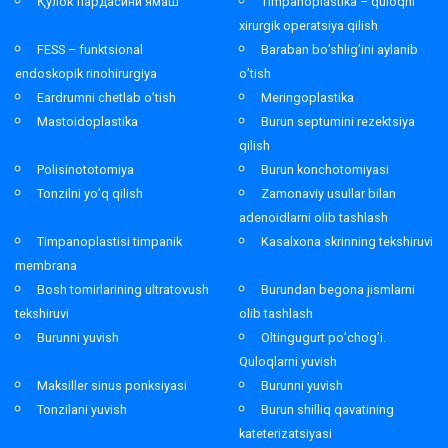
Қулок пардасини ямаш
Timpanoplastika – quloqni
xirurgik operatsiya qilish
FESS – funktsional
Baraban bo’shlig’ini aylanib
endoskopik rinohirurgiya
o’tish
Eardrumni chetlab o’tish
Meringoplastika
Mastoidoplastika
Burun septumini rezektsiya
qilish
Polisinototomiya
Burun konchotomiyasi
Tonzilni yo’q qilish
Zamonaviy usullar bilan
adenoidlarni olib tashlash
Timpanoplastisi timpanik
Kasalxona skrinning tekshiruvi
membrana
Bosh tomirlarining ultratovush
Burundan begona jismlarni
tekshiruvi
olib tashlash
Burunni yuvish
Oltingugurt po’chog’i.
Quloqlarni yuvish
Maksiller sinus ponksiyasi
Burunni yuvish
Tonzilani yuvish
Burun shilliq qavatining
kateterizatsiyasi