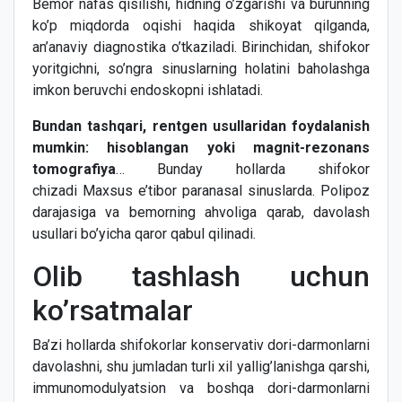
Bemor nafas qisilishi, hidning o’zgarishi va burunning
ko’p miqdorda oqishi haqida shikoyat qilganda,
an’anaviy diagnostika o’tkaziladi. Birinchidan, shifokor
yoritgichni, so’ngra sinuslarning holatini baholashga
imkon beruvchi endoskopni ishlatadi.
Bundan tashqari, rentgen usullaridan foydalanish
mumkin: hisoblangan yoki magnit-rezonans
tomografiya
… Bunday hollarda shifokor
chizadi Maxsus e’tibor paranasal sinuslarda. Polipoz
darajasiga va bemorning ahvoliga qarab, davolash
usullari bo’yicha qaror qabul qilinadi.
Olib tashlash uchun
ko’rsatmalar
Ba’zi hollarda shifokorlar konservativ dori-darmonlarni
davolashni, shu jumladan turli xil yallig’lanishga qarshi,
immunomodulyatsion va boshqa dori-darmonlarni