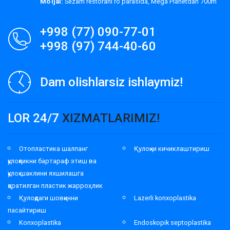
Mo'ljal:
Sezam restorani roʻparasida, Mega Planetdan 700m
+998 (77) 090-77-01
+998 (97) 744-40-60
Dam olishlarsiz ishlaymiz!
LOR 24/7
XIZMATLARIMIZ!
Отопластика шалпанг
Қулоқни кичиклаштириш
қулоқликни бартараф этиш ва
қулоқ шаклини яхшилашга
қаратилган пластик жарроҳлик
Қулоқдаги шовқинни
Lazerli konxoplastika
пасайтириш
Konxoplastika
Endoskopik septoplastika