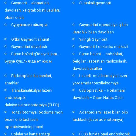
Gaymorit – alomatlari,
Surunkali gaymorit
davolash, xalq tabobati usullari,
oldini olish
Сурункали гайморит
Gaymoritni operatsiya qilish
Jarrohlik bilan davolash
O’tkir Gaymorit sinusit
Yiringli Gaymorit
Gaymoritni davolash
Gaymorit Lor klinika markazi
Burun bo’shlig’ida yot jism –
Burun bitishi — sabablari,
Бурун бўшлиғида ёт жисм
belgilari, asoratlari, tashxislash,
davolash usullari
Blefaroplastika narxlari,
Lazerli tonzillotomiya Lazer
sharhlar
yordamida tonzillektomiya
Transkanalikulyar lazerli
Uvuloplastika – Horlamani
endoskopik
davolash – Oson Nafas Olish
dakriyosistorinostomiya (TLED)
Tonzillotomiya: bodomsimon
Adenoidlarni lazer bilan olib
bezni olib tashlash
tashlash (lazer adenotomiya)
operatsiyasining narxi
Bolalar va kattalardagi
FESS funktsional endoskopik