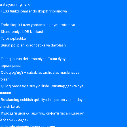
ratsiyasining narxi
FESS funktsional endoskopik rinosurgiya
Endoskopik Lazer yordamida gaymorotomiya
Sfenotomiya LOR klinikasi
Turbinoplastika
Burun poliplari: diagnostika va davolash
Tashqi burun deformatsiyasi Ташқи бурун
формацияси
Quloq og’rig’i – sabablar, tashxislar, maslahat va
volash
Quloq pardasiga suv yig’ilishi Қулоқ пардасига сув
ғилиши
Bolalarning eshitish qobiliyatini qachon va qanday
shirish kerak
Қулоқдаги шовқин, эшитиш сифати пасайишининг
баблари нимада?
Quloqda shovqin Қулоқда шовқин