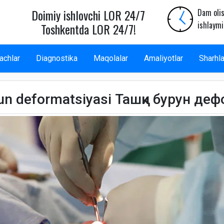
Doimiy ishlovchi LOR 24/7
Dam olis
ishlaymi
Toshkentda LOR 24/7!
achlar
Diagnostika
Maqolalar
Amaliyotlar
Sharhla
un deformatsiyasi Ташқи бурун де