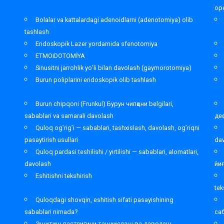
ope
Bolalar va kattalardagi adenoidlarni (adenotomiya) olib
tashlash
Endoskopik Lazer yordamida sfenotomiya
ETMOIDOTOMİYA
Sinusitni jarrohlik yo’li bilan davolash (gaymorotomiya)
Burun poliplarini endoskopik olib tashlash
Burun chipqoni (Frunkul) Бурун чипқони belgilari,
sabablari va samarali davolash
де
Quloq og’rig’i — sabablari, tashxislash, davolash, og’riqni
pasaytirish usullari
da
Quloq pardasi teshilishi / yirtilishi — sabablari, alomatlari,
davolash
йи
Eshitishni tekshirish
tek
Quloqdagi shovqin, eshitish sifati pasayishining
sabablari nimada?
са
Эшитиш пастлигини ташхислаш ва даволаш