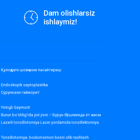
Dam olishlarsiz
ishlaymiz!
Қулоқдаги шовқинни пасайтириш
Endoskopik septoplastika
Сурункали гайморит
Yiringli Gaymorit
Burun bo’shlig’ida yot jism – Бурун бўшлиғида ёт жисм
Lazerli tonzillotomiya Lazer yordamida tonzillektomiya
Tonzillotomiya: bodomsimon bezni olib tashlash