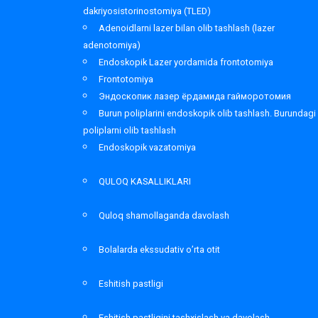
dakriyosistorinostomiya (TLED)
Adenoidlarni lazer bilan olib tashlash (lazer
adenotomiya)
Endoskopik Lazer yordamida frontotomiya
Frontotomiya
Эндоскопик лазер ёрдамида гайморотомия
Burun poliplarini endoskopik olib tashlash. Burundagi
poliplarni olib tashlash
Endoskopik vazatomiya
QULOQ KASALLIKLARI
Quloq shamollaganda davolash
Bolalarda ekssudativ o’rta otit
Eshitish pastligi
Eshitish pastligini tashxislash va davolash