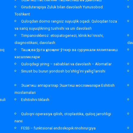
Giruduterapiya Zuluk bilan davolash Yunusobod
Toshkent
,
Quloqdan doimo rangsiz suyuqlik oqadi. Quloqdan toza
va sariq suyuqlikning tushishi va uni davolash
Timpanoskleroz: etiopatogenezi, klinik ko’rinishi,
diagnostikasi, davolash
da
loq
Ташқи ва ўрта қулоқнинг ўткир ва сурункали яллиғланиш
касалликлари
Quloqdagi yiring – sabablari va davolash – Alomatlar
Sinusit bu burun yondosh bo’shlig’ini yallig’lanishi
Эшитиш аппаратлар Эшитиш мосламалари Eshitish
moslamalari
suli
Eshitishni tiklash
Quloqni operasiya qilish, otoplastika, quloq jarrohligi
narxi
FESS – funktsional endoskopik rinohirurgiya