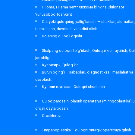
Hijoma, Hijama sentr Хижома klinkina Chilonzor
Yunusobod Toshkent
Otit yoki quloqning yallig’lanishi — shakllari, alomatlari
tashxislash, davolash va oldini olish
Bolaning qulog’i oqishi
Shalpang quloqni to’g’irlash, Quloqni kichraytirish, Qu
jarrohligi
Қулоқ кири, Quloq kiri
Burun og’rig’i – sabablari, diagnostikasi, maslahat va
davolash.
Қулоқни шунтлаш Quloqni shuntlash
Quloq pardasini plastik operatsiya (miringoplastika) u
orqali qayta tiklash
Otoskleroz
Timpanoplastika – quloqni xirurgik operatsiya qilish