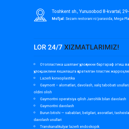
Toshkent sh., Yunusobod 8-kvartal, 2
Mo'ljal:
Sezam restorani roʻparasida, Mega P
LOR 24/7
XIZMATLARIMIZ!
Отопластика шалпанг қулоқликни бартараф этиш в
қулоқ шаклини яхшилашга қаратилган пластик жарроҳли
Lazerli konxoplastika
Gaymorit – alomatlari, davolash, xalq tabobati usullari
oldini olish
Gaymoritni operatsiya qilish Jarrohlik bilan davolash
Gaymoritni davolash
Burun bitishi — sabablari, belgilari, asoratlari, tashxisl
davolash usullari
Transkanalikulyar lazerli endoskopik