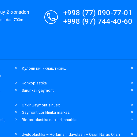
+998 (77) 090-77-01
9-uy 2-xonadon
+998 (97) 744-40-60
lanetdan 700m
а
Қулоқни кичиклаштириш
к
Konxoplastika
,
Surunkali gaymorit
O’tkir Gaymorit sinusit
Gaymorit Lor klinika markazi
ash,
Blefaroplastika narxlari, sharhlar
Uvuloplastika – Horlamani davolash – Oson Nafas Olish