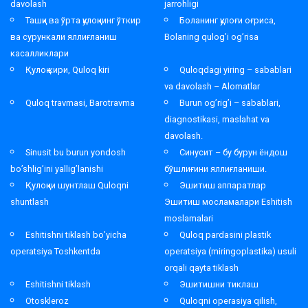
davolash
jarrohligi
Ташқи ва ўрта қулоқнинг ўткир
Боланинг қулоғи оғриса,
ва сурункали яллиғланиш
Bolaning qulog’i og’risa
касалликлари
Қулоқ кири, Quloq kiri
Quloqdagi yiring – sabablari
va davolash – Alomatlar
Quloq travmasi, Barotravma
Burun og’rig’i – sabablari,
diagnostikasi, maslahat va
davolash.
Sinusit bu burun yondosh
Синусит – бу бурун ёндош
bo’shlig’ini yallig’lanishi
бўшлиғини яллиғланиши.
Қулоқни шунтлаш Quloqni
Эшитиш аппаратлар
shuntlash
Эшитиш мосламалари Eshitish
moslamalari
Eshitishni tiklash bo’yicha
Quloq pardasini plastik
operatsiya Toshkentda
operatsiya (miringoplastika) usuli
orqali qayta tiklash
Eshitishni tiklash
Эшитишни тиклаш
Otoskleroz
Quloqni operasiya qilish,