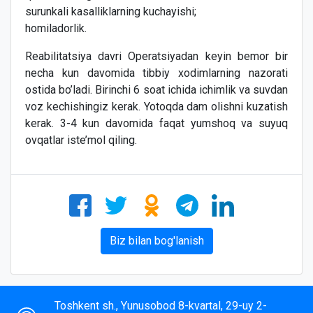
surunkali kasalliklarning kuchayishi;
homiladorlik.
Reabilitatsiya davri Operatsiyadan keyin bemor bir
necha kun davomida tibbiy xodimlarning nazorati
ostida bo’ladi. Birinchi 6 soat ichida ichimlik va suvdan
voz kechishingiz kerak. Yotoqda dam olishni kuzatish
kerak. 3-4 kun davomida faqat yumshoq va suyuq
ovqatlar iste’mol qiling.
Biz bilan bog'lanish
Toshkent sh., Yunusobod 8-kvartal, 29-uy 2-