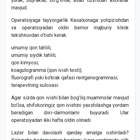
yurak, buyraklar, bo’g’imlar, asab tizimidan asoratlar
mavjud.
Operatsiyaga tayyorgarlik Kasalxonaga yotqizishdan
va operatsiyadan oldin bemor majburiy klinik
tekshiruvdan o’tishi kerak:
umumiy qon tahlili;
umumiy siydik tahlili;
qon kimyosi;
koagulogramma (qon ivish testi);
fluorografi yoki ko’krak qafasi rentgenogrammasi;
terapevtning xulosasi.
Agar sizda qon ivishi bilan bog’liq muammolar mavjud
bo’lsa, shifokoringiz qon ivishini yaxshilashga yordam
beradigan dori-darmonlarni buyuradi. Ular
operatsiyadan ikki hafta oldin olinadi.
Lazer bilan davolash qanday amalga oshiriladi?