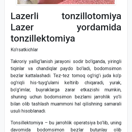
Lazerli tonzillotomiya
Lazer yordamida
tonzillektomiya
Ko’rsatkichlar
Takroriy yallig’lanish jarayoni sodir bo’lganda, yiringli
tiqinlar va chandiqlar paydo bo’ladi, bodomsimon
bezlar kattalashadi. Tez-tez tomoq og’rig’i juda ko’p
og’riqli his-tuyg’ularni keltirib chiqaradi, yurak,
bo’g’imlar, buyraklarga zarar etkazishi mumkin,
shuning uchun bodomsimon bezlarni jarrohlik yo’li
bilan olib tashlash muammoni hal qilishning samarali
usuli hisoblanadi.
Tonsillektomiya – bu jarrohlik operatsiya bo’lib, uning
davomida bodomsimon bezlar butunlay olib