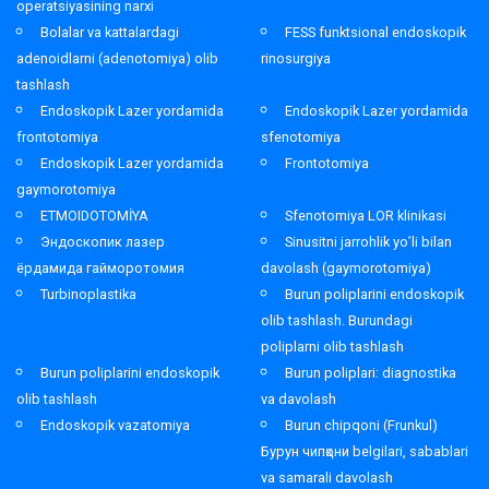
operatsiyasining narxi
Bolalar va kattalardagi
FESS funktsional endoskopik
adenoidlarni (adenotomiya) olib
rinosurgiya
tashlash
Endoskopik Lazer yordamida
Endoskopik Lazer yordamida
frontotomiya
sfenotomiya
Endoskopik Lazer yordamida
Frontotomiya
gaymorotomiya
ETMOIDOTOMİYA
Sfenotomiya LOR klinikasi
Эндоскопик лазер
Sinusitni jarrohlik yo’li bilan
ёрдамида гайморотомия
davolash (gaymorotomiya)
Turbinoplastika
Burun poliplarini endoskopik
olib tashlash. Burundagi
poliplarni olib tashlash
Burun poliplarini endoskopik
Burun poliplari: diagnostika
olib tashlash
va davolash
Endoskopik vazatomiya
Burun chipqoni (Frunkul)
Бурун чипқони belgilari, sabablari
va samarali davolash