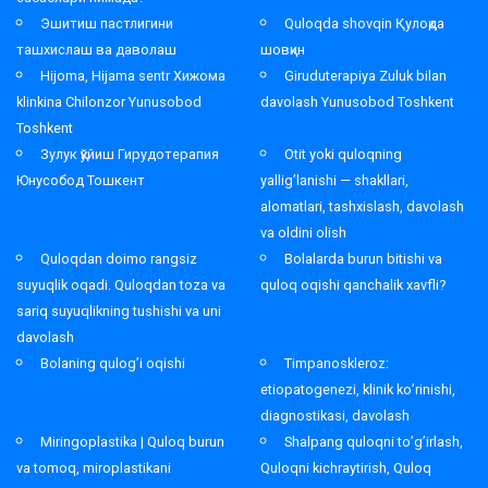
Эшитиш пастлигини
Quloqda shovqin Қулоқда
ташхислаш ва даволаш
шовқин
Hijoma, Hijama sentr Хижома
Giruduterapiya Zuluk bilan
klinkina Chilonzor Yunusobod
davolash Yunusobod Toshkent
Toshkent
Зулук қўйиш Гирудотерапия
Otit yoki quloqning
Юнусобод Тошкент
yallig’lanishi — shakllari,
alomatlari, tashxislash, davolash
va oldini olish
Quloqdan doimo rangsiz
Bolalarda burun bitishi va
suyuqlik oqadi. Quloqdan toza va
quloq oqishi qanchalik xavfli?
sariq suyuqlikning tushishi va uni
davolash
Bolaning qulog’i oqishi
Timpanoskleroz:
etiopatogenezi, klinik ko’rinishi,
diagnostikasi, davolash
Miringoplastika | Quloq burun
Shalpang quloqni to’g’irlash,
va tomoq, miroplastikani
Quloqni kichraytirish, Quloq