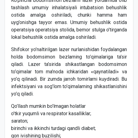
Ko’pincha bodomsimon bezlarni lazer yordamida olib
tashlash umumiy inhalatsiyali intubatsion behushlik
ostida amalga oshiriladi, chunki hamma ham
uyg’onishga tayyor emas. Umumiy behushlik ostida
operatsiya operatsiya stolida, bemor stulga o’tirganda
lokal behushlik ostida amalga oshiriladi.
Shifokor yo’naltirilgan lazer nurlanishidan foydalangan
holda bodomsimon bezlarning to’qimalariga ta’sir
qiladi. Lazer ta’sirida shikastlangan bodomsimon
to’qimalar tom ma’noda ichkaridan «qaynatiladi» va
yo’q qilinadi. Bir zumda jarroh tomirlarni kuydiradi. Bu
infektsiyani va sog’lom to’qimalarning shikastlanishini
yo’q qiladi.
Qo’llash mumkin bo’lmagan holatlar
o’tkir yuqumli va respirator kasalliklar;
saraton;
birinchi va ikkinchi turdagi qandli diabet;
qon ivishining buzilishi;