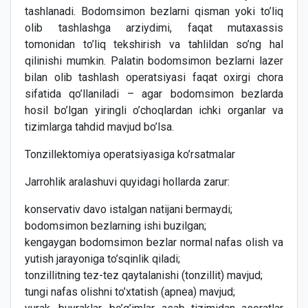
tashlanadi. Bodomsimon bezlarni qisman yoki to’liq
olib tashlashga arziydimi, faqat mutaxassis
tomonidan to’liq tekshirish va tahlildan so’ng hal
qilinishi mumkin. Palatin bodomsimon bezlarni lazer
bilan olib tashlash operatsiyasi faqat oxirgi chora
sifatida qo’llaniladi – agar bodomsimon bezlarda
hosil bo’lgan yiringli o’choqlardan ichki organlar va
tizimlarga tahdid mavjud bo’lsa.
Tonzillektomiya operatsiyasiga ko’rsatmalar
Jarrohlik aralashuvi quyidagi hollarda zarur:
konservativ davo istalgan natijani bermaydi;
bodomsimon bezlarning ishi buzilgan;
kengaygan bodomsimon bezlar normal nafas olish va
yutish jarayoniga to’sqinlik qiladi;
tonzillitning tez-tez qaytalanishi (tonzillit) mavjud;
tungi nafas olishni to’xtatish (apnea) mavjud;