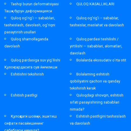
Tashqi burun deformatsiyasi
QULOQ KASALLIKLARI
Ташқи бурун деформацияси
Quloq og’rig’i — sabablari,
Quloq og’rig’i – sabablar,
tashxislash, davolash, og’riqni
tashxislar, maslahat va davolash
pasaytirish usullari
Quloq shamollaganda
Quloq pardasi teshilishi /
davolash
yirtilishi — sabablari, alomatlari,
davolash
Quloq pardasiga suv yig’ilishi
Bolalarda ekssudativ o’rta otit
Қулоқ пардасига сув йиғилиши
Eshitishni tekshirish
Bolalarning eshitish
qobiliyatini qachon va qanday
tekshirish kerak
Eshitish pastligi
Quloqdagi shovqin, eshitish
sifati pasayishining sabablari
nimada?
Қулоқдаги шовқин, эшитиш
Eshitish pastligini tashxislash
сифати пасайишининг
va davolash
сабаблари нимада?