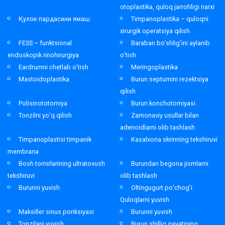
otoplastika, quloq jarrohligi narxi
Қулок пардасини ямаш
Timpanoplastika – quloqni
xirurgik operatsiya qilish
FESS – funktsional
Baraban bo’shlig’ini aylanib
endoskopik rinohirurgiya
o’tish
Eardrumni chetlab o’tish
Meringoplastika
Mastoidoplastika
Burun septumini rezektsiya
qilish
Polisinototomiya
Burun konchotomiyasi
Tonzilni yo’q qilish
Zamonaviy usullar bilan
adenoidlarni olib tashlash
Timpanoplastisi timpanik
Kasalxona skrinning tekshiruvi
membrana
Bosh tomirlarining ultratovush
Burundan begona jismlarni
tekshiruvi
olib tashlash
Burunni yuvish
Oltingugurt po’chog’i.
Quloqlarni yuvish
Maksiller sinus ponksiyasi
Burunni yuvish
Tonzilani yuvish
Burun shilliq qavatining