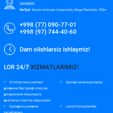
xonadon
Mo'ljal:
Sezam restorani roʻparasida, Mega Planetdan 700m
+998 (77) 090-77-01
+998 (97) 744-40-60
Dam olishlarsiz ishlaymiz!
LOR 24/7
XIZMATLARIMIZ!
Отопластика шалпанг
Қулоқни кичиклаштириш
қулоқликни бартараф этиш ва
қулоқ шаклини яхшилашга
қаратилган пластик жарроҳлик
Қулоқдаги шовқинни
Lazerli konxoplastika
пасайтириш