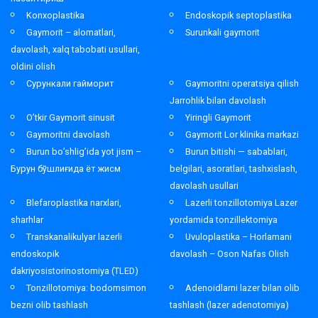
Konxoplastika
Endoskopik septoplastika
Gaymorit – alomatlari,
Surunkali gaymorit
davolash, xalq tabobati usullari,
oldini olish
Сурункали гайморит
Gaymoritni operatsiya qilish
Jarrohlik bilan davolash
O’tkir Gaymorit sinusit
Yiringli Gaymorit
Gaymoritni davolash
Gaymorit Lor klinika markazi
Burun bo’shlig’ida yot jism –
Burun bitishi — sabablari,
Бурун бўшлиғида ёт жисм
belgilari, asoratlari, tashxislash,
davolash usullari
Blefaroplastika narxlari,
Lazerli tonzillotomiya Lazer
sharhlar
yordamida tonzillektomiya
Transkanalikulyar lazerli
Uvuloplastika – Horlamani
endoskopik
davolash – Oson Nafas Olish
dakriyosistorinostomiya (TLED)
Tonzillotomiya: bodomsimon
Adenoidlarni lazer bilan olib
bezni olib tashlash
tashlash (lazer adenotomiya)