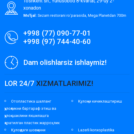
Toshkent sh., Yunusobod 8-kvartal, 29-uy 2-
xonadon
Mo'ljal:
Sezam restorani roʻparasida, Mega Planetdan 700m
+998 (77) 090-77-01
+998 (97) 744-40-60
Dam olishlarsiz ishlaymiz!
LOR 24/7
XIZMATLARIMIZ!
Отопластика шалпанг
Қулоқни кичиклаштириш
қулоқликни бартараф этиш ва
қулоқ шаклини яхшилашга
қаратилган пластик жарроҳлик
Қулоқдаги шовқинни
Lazerli konxoplastika