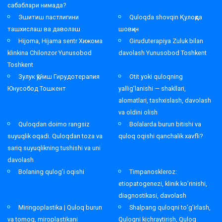
сабаблари нимада?
Эшитиш пастлигини
Quloqda shovqin Қулоқда
ташхислаш ва даволаш
шовқин
Hijoma, Hijama sentr Хижома
Giruduterapiya Zuluk bilan
klinkina Chilonzor Yunusobod
davolash Yunusobod Toshkent
Toshkent
Зулук қўйиш Гирудотерапия
Otit yoki quloqning
Юнусобод Тошкент
yallig’lanishi — shakllari,
alomatlari, tashxislash, davolash
va oldini olish
Quloqdan doimo rangsiz
Bolalarda burun bitishi va
suyuqlik oqadi. Quloqdan toza va
quloq oqishi qanchalik xavfli?
sariq suyuqlikning tushishi va uni
davolash
Bolaning qulog’i oqishi
Timpanoskleroz:
etiopatogenezi, klinik ko’rinishi,
diagnostikasi, davolash
Miringoplastika | Quloq burun
Shalpang quloqni to’g’irlash,
va tomoq, miroplastikani
Quloqni kichraytirish, Quloq