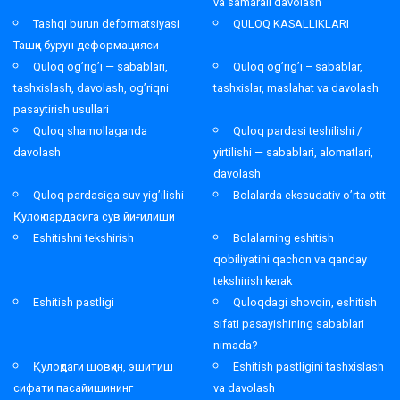
va samarali davolash
Tashqi burun deformatsiyasi
QULOQ KASALLIKLARI
Ташқи бурун деформацияси
Quloq og’rig’i — sabablari,
Quloq og’rig’i – sabablar,
tashxislash, davolash, og’riqni
tashxislar, maslahat va davolash
pasaytirish usullari
Quloq shamollaganda
Quloq pardasi teshilishi /
davolash
yirtilishi — sabablari, alomatlari,
davolash
Quloq pardasiga suv yig’ilishi
Bolalarda ekssudativ o’rta otit
Қулоқ пардасига сув йиғилиши
Eshitishni tekshirish
Bolalarning eshitish
qobiliyatini qachon va qanday
tekshirish kerak
Eshitish pastligi
Quloqdagi shovqin, eshitish
sifati pasayishining sabablari
nimada?
Қулоқдаги шовқин, эшитиш
Eshitish pastligini tashxislash
сифати пасайишининг
va davolash