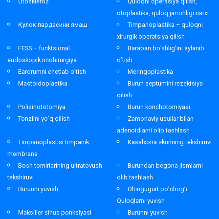
Otoskleroz
Quloqni operasiya qilish,
otoplastika, quloq jarrohligi narxi
Қулок пардасини ямаш
Timpanoplastika – quloqni
xirurgik operatsiya qilish
FESS – funktsional
Baraban bo’shlig’ini aylanib
endoskopik rinohirurgiya
o’tish
Eardrumni chetlab o’tish
Meringoplastika
Mastoidoplastika
Burun septumini rezektsiya
qilish
Polisinototomiya
Burun konchotomiyasi
Tonzilni yo’q qilish
Zamonaviy usullar bilan
adenoidlarni olib tashlash
Timpanoplastisi timpanik
Kasalxona skrinning tekshiruvi
membrana
Bosh tomirlarining ultratovush
Burundan begona jismlarni
tekshiruvi
olib tashlash
Burunni yuvish
Oltingugurt po’chog’i.
Quloqlarni yuvish
Maksiller sinus ponksiyasi
Burunni yuvish