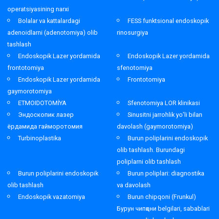
operatsiyasining narxi
Bolalar va kattalardagi
FESS funktsional endoskopik
adenoidlarni (adenotomiya) olib
rinosurgiya
tashlash
Endoskopik Lazer yordamida
Endoskopik Lazer yordamida
frontotomiya
sfenotomiya
Endoskopik Lazer yordamida
Frontotomiya
gaymorotomiya
ETMOIDOTOMİYA
Sfenotomiya LOR klinikasi
Эндоскопик лазер
Sinusitni jarrohlik yo’li bilan
ёрдамида гайморотомия
davolash (gaymorotomiya)
Turbinoplastika
Burun poliplarini endoskopik
olib tashlash. Burundagi
poliplarni olib tashlash
Burun poliplarini endoskopik
Burun poliplari: diagnostika
olib tashlash
va davolash
Endoskopik vazatomiya
Burun chipqoni (Frunkul)
Бурун чипқони belgilari, sabablari