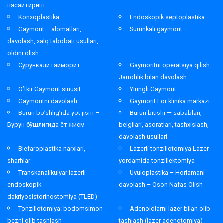
пасайтириш
Konxoplastika
Endoskopik septoplastika
Gaymorit – alomatlari,
Surunkali gaymorit
davolash, xalq tabobati usullari,
oldini olish
Сурункали гайморит
Gaymoritni operatsiya qilish
Jarrohlik bilan davolash
O’tkir Gaymorit sinusit
Yiringli Gaymorit
Gaymoritni davolash
Gaymorit Lor klinika markazi
Burun bo’shlig’ida yot jism –
Burun bitishi — sabablari,
Бурун бўшлиғида ёт жисм
belgilari, asoratlari, tashxislash,
davolash usullari
Blefaroplastika narxlari,
Lazerli tonzillotomiya Lazer
sharhlar
yordamida tonzillektomiya
Transkanalikulyar lazerli
Uvuloplastika – Horlamani
endoskopik
davolash – Oson Nafas Olish
dakriyosistorinostomiya (TLED)
Tonzillotomiya: bodomsimon
Adenoidlarni lazer bilan olib
bezni olib tashlash
tashlash (lazer adenotomiya)