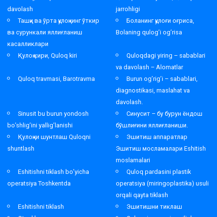
davolash
jarrohligi
Ташқи ва ўрта қулоқнинг ўткир
Боланинг қулоғи оғриса,
ва сурункали яллиғланиш
Bolaning qulog’i og’risa
касалликлари
Қулоқ кири, Quloq kiri
Quloqdagi yiring – sabablari
va davolash – Alomatlar
Quloq travmasi, Barotravma
Burun og’rig’i – sabablari,
diagnostikasi, maslahat va
davolash.
Sinusit bu burun yondosh
Синусит – бу бурун ёндош
bo’shlig’ini yallig’lanishi
бўшлиғини яллиғланиши.
Қулоқни шунтлаш Quloqni
Эшитиш аппаратлар
shuntlash
Эшитиш мосламалари Eshitish
moslamalari
Eshitishni tiklash bo’yicha
Quloq pardasini plastik
operatsiya Toshkentda
operatsiya (miringoplastika) usuli
orqali qayta tiklash
Eshitishni tiklash
Эшитишни тиклаш