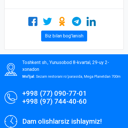
Biz bilan bog'lanish
Toshkent sh., Yunusobod 8-kvartal, 29-uy 2-
xonadon
Mo'ljal:
Sezam restorani roʻparasida, Mega Planetdan 700m
+998 (77) 090-77-01
+998 (97) 744-40-60
Dam olishlarsiz ishlaymiz!