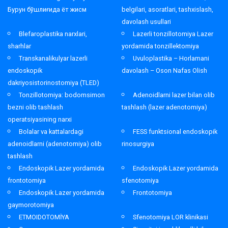
Бурун бўшлиғида ёт жисм
belgilari, asoratlari, tashxislash,
davolash usullari
Blefaroplastika narxlari,
Lazerli tonzillotomiya Lazer
sharhlar
yordamida tonzillektomiya
Transkanalikulyar lazerli
Uvuloplastika – Horlamani
endoskopik
davolash – Oson Nafas Olish
dakriyosistorinostomiya (TLED)
Tonzillotomiya: bodomsimon
Adenoidlarni lazer bilan olib
bezni olib tashlash
tashlash (lazer adenotomiya)
operatsiyasining narxi
Bolalar va kattalardagi
FESS funktsional endoskopik
adenoidlarni (adenotomiya) olib
rinosurgiya
tashlash
Endoskopik Lazer yordamida
Endoskopik Lazer yordamida
frontotomiya
sfenotomiya
Endoskopik Lazer yordamida
Frontotomiya
gaymorotomiya
ETMOIDOTOMİYA
Sfenotomiya LOR klinikasi