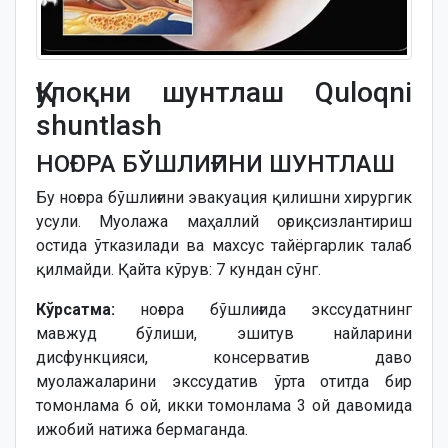
Қулоқни шунтлаш Quloqni
shuntlash
НОҒОРА БЎШЛИҒИНИ ШУНТЛАШ
Бу ноғора бўшлиғини эвакуация қилишни хирургик
усули. Муолажа маҳаллий оғриқсизлантириш
остида ўтказилади ва махсус тайёргарлик талаб
қилмайди. Қайта кўрув: 7 кундан сўнг.
Кўрсатма:
ноғора бўшлиғида экссудатнинг
мавжуд бўлиши, эшитув найларини
дисфункцияси, консерватив даво
муолажаларини экссудатив ўрта отитда бир
томонлама 6 ой, икки томонлама 3 ой давомида
ижобий натижа бермаганда.