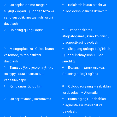
Quloqdan doimo rangsiz
Bolalarda burun bitishi va
suyuqlik oqadi. Quloqdan toza va
quloq oqishi qanchalik xavfli?
sariq suyuqlikning tushishi va uni
davolash
Bolaning qulog’i oqishi
Timpanoskleroz:
etiopatogenezi, klinik ko’rinishi,
diagnostikasi, davolash
Miringoplastika | Quloq burun
Shalpang quloqni to’g’irlash,
va tomoq, miroplastikani
Quloqni kichraytirish, Quloq
davolash
jarrohligi
Ташқи ва ўрта қулоқнинг ўткир
Боланинг қулоғи оғриса,
ва сурункали яллиғланиш
Bolaning qulog’i og’risa
касалликлари
Қулоқ кири, Quloq kiri
Quloqdagi yiring – sabablari
va davolash – Alomatlar
Quloq travmasi, Barotravma
Burun og’rig’i – sabablari,
diagnostikasi, maslahat va
davolash.