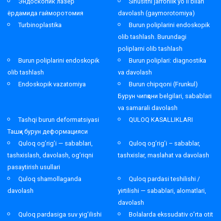
Эндоскопик лазер
Sinusitni jarrohlik yo’li bilan
ёрдамида гайморотомия
davolash (gaymorotomiya)
Turbinoplastika
Burun poliplarini endoskopik
olib tashlash. Burundagi
poliplarni olib tashlash
Burun poliplarini endoskopik
Burun poliplari: diagnostika
olib tashlash
va davolash
Endoskopik vazatomiya
Burun chipqoni (Frunkul)
Бурун чипқони belgilari, sabablari
va samarali davolash
Tashqi burun deformatsiyasi
QULOQ KASALLIKLARI
Ташқи бурун деформацияси
Quloq og’rig’i — sabablari,
Quloq og’rig’i – sabablar,
tashxislash, davolash, og’riqni
tashxislar, maslahat va davolash
pasaytirish usullari
Quloq shamollaganda
Quloq pardasi teshilishi /
davolash
yirtilishi — sabablari, alomatlari,
davolash
Quloq pardasiga suv yig’ilishi
Bolalarda ekssudativ o’rta otit