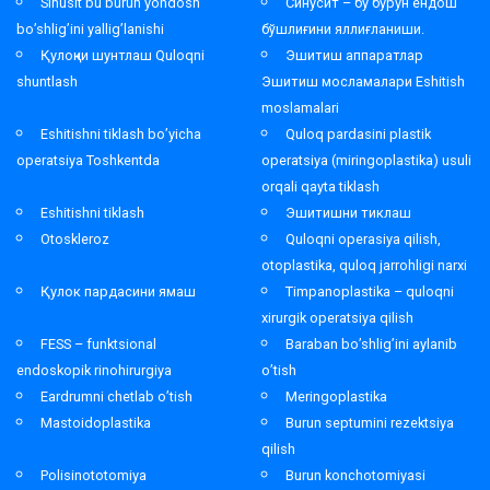
Sinusit bu burun yondosh
Синусит – бу бурун ёндош
bo’shlig’ini yallig’lanishi
бўшлиғини яллиғланиши.
Қулоқни шунтлаш Quloqni
Эшитиш аппаратлар
shuntlash
Эшитиш мосламалари Eshitish
moslamalari
Eshitishni tiklash bo’yicha
Quloq pardasini plastik
operatsiya Toshkentda
operatsiya (miringoplastika) usuli
orqali qayta tiklash
Eshitishni tiklash
Эшитишни тиклаш
Otoskleroz
Quloqni operasiya qilish,
otoplastika, quloq jarrohligi narxi
Қулок пардасини ямаш
Timpanoplastika – quloqni
xirurgik operatsiya qilish
FESS – funktsional
Baraban bo’shlig’ini aylanib
endoskopik rinohirurgiya
o’tish
Eardrumni chetlab o’tish
Meringoplastika
Mastoidoplastika
Burun septumini rezektsiya
qilish
Polisinototomiya
Burun konchotomiyasi