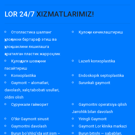
LOR 24/7
XIZMATLARIMIZ!
Отопластика шалпанг
Қулоқни кичиклаштириш
қулоқликни бартараф этиш ва
қулоқ шаклини яхшилашга
қаратилган пластик жарроҳлик
Қулоқдаги шовқинни
Lazerli konxoplastika
пасайтириш
Konxoplastika
Endoskopik septoplastika
Gaymorit – alomatlari,
Surunkali gaymorit
davolash, xalq tabobati usullari,
oldini olish
Сурункали гайморит
Gaymoritni operatsiya qilish
Jarrohlik bilan davolash
O’tkir Gaymorit sinusit
Yiringli Gaymorit
Gaymoritni davolash
Gaymorit Lor klinika markazi
Burun bo’shlig’ida yot jism –
Burun bitishi — sabablari,