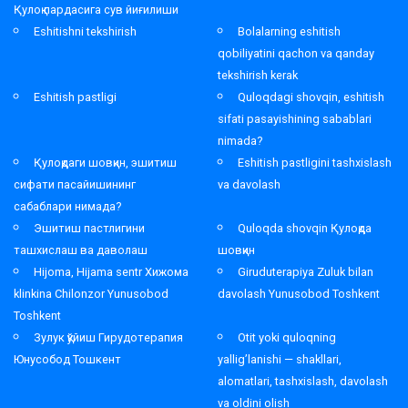
Қулоқ пардасига сув йиғилиши
Eshitishni tekshirish
Bolalarning eshitish
qobiliyatini qachon va qanday
tekshirish kerak
Eshitish pastligi
Quloqdagi shovqin, eshitish
sifati pasayishining sabablari
nimada?
Қулоқдаги шовқин, эшитиш
Eshitish pastligini tashxislash
сифати пасайишининг
va davolash
сабаблари нимада?
Эшитиш пастлигини
Quloqda shovqin Қулоқда
ташхислаш ва даволаш
шовқин
Hijoma, Hijama sentr Хижома
Giruduterapiya Zuluk bilan
klinkina Chilonzor Yunusobod
davolash Yunusobod Toshkent
Toshkent
Зулук қўйиш Гирудотерапия
Otit yoki quloqning
Юнусобод Тошкент
yallig’lanishi — shakllari,
alomatlari, tashxislash, davolash
va oldini olish