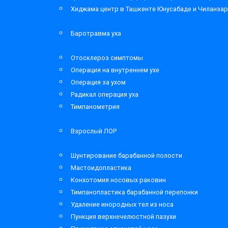
Хиджама центр в Ташкенте Юнусабаде и Чиланза
Баротравма уха
Отосклероз симптомы
Операция на внутреннем ухе
Операция за ухом
Радикал операция уха
Тимпанометрия
Взрослый ЛОР
Шунтирование барабанной полости
Мастоидопластика
Конхотомия носовых раковин
Тимпанопластика барабанной перепонки
Удаление инородных тел из носа
Пункция верхнечелюстной пазухи