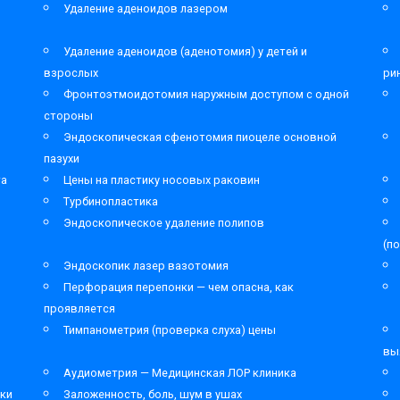
Удаление аденоидов лазером
Удаление аденоидов (аденотомия) у детей и
взрослых
ри
Фронтоэтмоидотомия наружным доступом с одной
стороны
Эндоскопическая сфенотомия пиоцеле основной
пазухи
та
Цены на пластику носовых раковин
Турбинопластика
Эндоскопическое удаление полипов
(п
Эндоскопик лазер вазотомия
Перфорация перепонки — чем опасна, как
проявляется
Тимпанометрия (проверка слуха) цены
вы
Аудиометрия — Медицинская ЛОР клиника
ки
Заложенность, боль, шум в ушах