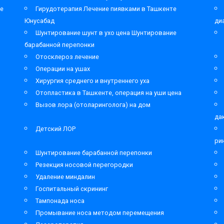
ре
Гирудотерапия Лечение пиявками в Ташкенте
Юнусабад
ди
Шунтирование шунт в ухо цена Шунтирование
барабанной перепонки
Отосклероз лечение
Операции на ушах
Хирургия среднего и внутреннего уха
Отопластика в Ташкенте, операция на уши цена
Вызов лора (отоларинголога) на дом
да
Детский ЛОР
ри
Шунтирование барабанной перепонки
Резекция носовой перегородки
Удаление миндалин
Госпитальный скрининг
Тампонада носа
Промывание носа методом перемещения