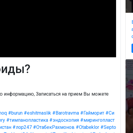
оиды?
ую информацию, Записаться на прием Вы можете
moq
#burun
#eshitmaslik
#Barotravma
#Гайморит
#Си
ery
#тимпанопластика
#эндоскопия
#мирингопласт
истан
#лор247
#ОтабекРахмонов
#Otabeklor
#Septo