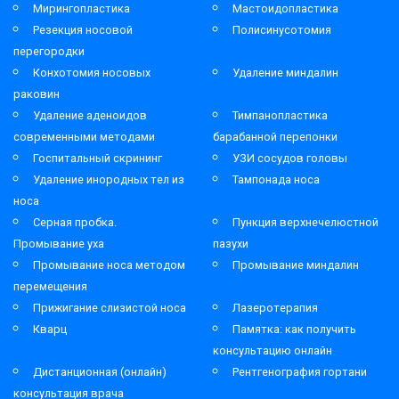
Мирингопластика
Мастоидопластика
Резекция носовой
Полисинусотомия
перегородки
Конхотомия носовых
Удаление миндалин
раковин
Удаление аденоидов
Тимпанопластика
современными методами
барабанной перепонки
Госпитальный скрининг
УЗИ сосудов головы
Удаление инородных тел из
Тампонада носа
носа
Серная пробка.
Пункция верхнечелюстной
Промывание уха
пазухи
Промывание носа методом
Промывание миндалин
перемещения
Прижигание слизистой носа
Лазеротерапия
Кварц
Памятка: как получить
консультацию онлайн
Дистанционная (онлайн)
Рентгенография гортани
консультация врача