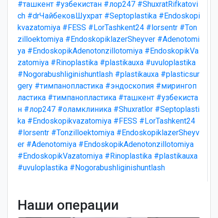
#ташкент
#узбекистан
#лор247
#ShuxratRifkatovi
ch
#drЧайбековШухрат
#Septoplastika
#Endoskopi
kvazatomiya
#FESS
#LorTashkent24
#lorsentr
#Ton
zilloektomiya
#EndoskopiklazerSheyver
#Adenotomi
ya
#EndoskopikAdenotonzillotomiya
#EndoskopikVa
zatomiya
#Rinoplastika
#plastikauxa
#uvuloplastika
#Nogorabushliginishuntlash
#plastikauxa
#plasticsur
gery
#тимпанопластика
#эндоскопия
#мирингоп
ластика
#тимпанопластика
#ташкент
#узбекиста
н
#лор247
#оламклиника
#Shuxratlor
#Septoplasti
ka
#Endoskopikvazatomiya
#FESS
#LorTashkent24
#lorsentr
#Tonzilloektomiya
#EndoskopiklazerSheyv
er
#Adenotomiya
#EndoskopikAdenotonzillotomiya
#EndoskopikVazatomiya
#Rinoplastika
#plastikauxa
#uvuloplastika
#Nogorabushliginishuntlash
Наши операции