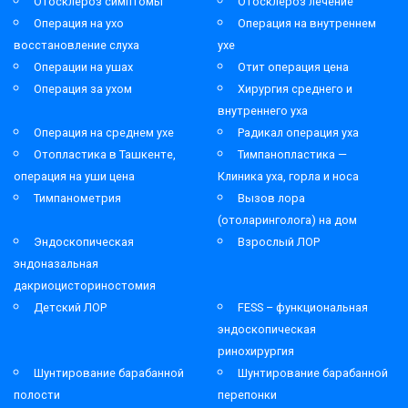
Отосклероз симптомы
Отосклероз лечение
Операция на ухо
Операция на внутреннем
восстановление слуха
ухе
Операции на ушах
Отит операция цена
Операция за ухом
Хирургия среднего и
внутреннего уха
Операция на среднем ухе
Радикал операция уха
Отопластика в Ташкенте,
Тимпанопластика —
операция на уши цена
Клиника уха, горла и носа
Тимпанометрия
Вызов лора
(отоларинголога) на дом
Эндоскопическая
Взрослый ЛОР
эндоназальная
дакриоцисториностомия
Детский ЛОР
FESS – функциональная
эндоскопическая
ринохирургия
Шунтирование барабанной
Шунтирование барабанной
полости
перепонки