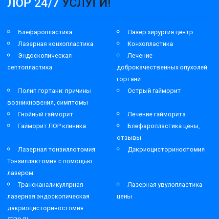
ЛОР 24/7
УСЛУГИ!
Блефаропластика
Лазер хирургия центр
Лазерная конхопластика
Конхопластика
Эндоскопическая
Лечение
септопластика
доброкачественных опухолей
гортани
Полип гортани: причины
Острый гайморит
возникновения, симптомы
Гнойный гайморит
Лечение гайморита
Гайморит ЛОР клиника
Блефаропластика цены,
отзывы
Лазерная тонзиллотомия
Дакриоцисториностомия
Тонзиллэктомия с помощью
лазером
Трансканаликулярная
Лазерная увулопластика
лазерная эндоскопическая
цены
дакриоцисториностомия