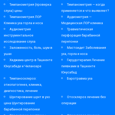
Тимпанометрия (проверка
Тимпанометрия — когда
слуха) цены
применяется и что выявляет?
Тимпанометрия ЛОР
Аудиометрия —
Клиника уха горла и носа
Медицинская ЛОР клиника
Аудиометрия
Травматическая
инструментальное
перфорация барабанной
исследование слуха
перепонки
Заложенность, боль, шум в
Мастоидит Заболевания
ушах
уха, горла и носа
Хиджама центр в Ташкенте
Гирудотерапия Лечение
Юнусабаде и Чиланзаре
пиявками в Ташкенте
Юнусабад
Тимпаносклероз:
Баротравма уха
этиопатогенез, клиника,
диагностика, лечение
Шунтирование шунт в ухо
Отосклероз лечение без
цена Шунтирование
операции
барабанной перепонки