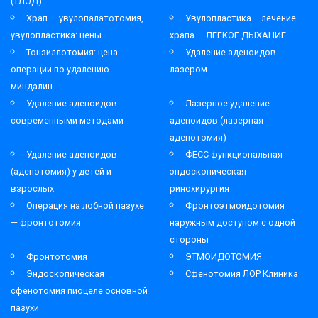
(ТЛЭД)
Храп — увулопалатотомия,
Увулопластика – лечение
увулопластика: цены
храпа — ЛЁГКОЕ ДЫХАНИЕ
Тонзиллотомия: цена
Удаление аденоидов
операции по удалению
лазером
миндалин
Удаление аденоидов
Лазерное удаление
современными методами
аденоидов (лазерная
аденотомия)
Удаление аденоидов
ФЕСС функциональная
(аденотомия) у детей и
эндоскопическая
взрослых
ринохирургия
Операция на лобной пазухе
Фронтоэтмоидотомия
— фронтотомия
наружным доступом с одной
стороны
Фронтотомия
ЭТМОИДОТОМИЯ
Эндоскопическая
Сфенотомия ЛОР Клиника
сфенотомия пиоцеле основной
пазухи