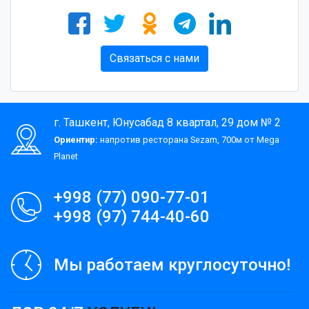
Связаться с нами
г. Ташкент, Юнусабад 8 квартал, 29 дом № 2
Ориентир:
напротив ресторана Sezam, 700м от Mega
Planet
+998 (77) 090-77-01
+998 (97) 744-40-60
Мы работаем круглосуточно!