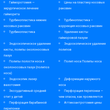
Гайморотомия —
Цены на пластику носовых
хирургическое лечение
раковин
гайморита
Турбинопластика нижних
Турбинопластика –
носовых раковин
коррекция носовых раковин
Турбинопластика
Удаление кисты
гайморовой пазухи
Эндоскопическое удаление
Эндоскопическое удаление
кисты, полипы околоносовых
полипов
пазух
Полипы полости носа и
Полип носа Полипы носа
околоносовых пазух (полипоз
носа)
Эндоскопик лазер
Деформации наружного
вазотомия
носа
Экссудативный средний
Перфорация перепонки —
отит у детей
чем опасна, как проявляется
Перфорация барабанной
Аттикоантротомия цены
перепонки