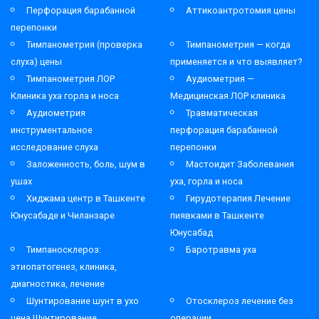
Перфорация барабанной
Аттикоантротомия цены
перепонки
Тимпанометрия (проверка
Тимпанометрия — когда
слуха) цены
применяется и что выявляет?
Тимпанометрия ЛОР
Аудиометрия —
Клиника уха горла и носа
Медицинская ЛОР клиника
Аудиометрия
Травматическая
инструментальное
перфорация барабанной
исследование слуха
перепонки
Заложенность, боль, шум в
Мастоидит Заболевания
ушах
уха, горла и носа
Хиджама центр в Ташкенте
Гирудотерапия Лечение
Юнусабаде и Чиланзаре
пиявками в Ташкенте
Юнусабад
Тимпаносклероз:
Баротравма уха
этиопатогенез, клиника,
диагностика, лечение
Шунтирование шунт в ухо
Отосклероз лечение без
цена Шунтирование
операции