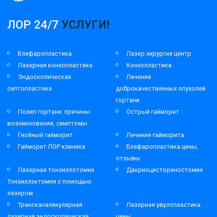
ЛОР 24/7
УСЛУГИ!
Блефаропластика
Лазер хирургия центр
Лазерная конхопластика
Конхопластика
Эндоскопическая
Лечение
септопластика
доброкачественных опухолей
гортани
Полип гортани: причины
Острый гайморит
возникновения, симптомы
Гнойный гайморит
Лечение гайморита
Гайморит ЛОР клиника
Блефаропластика цены,
отзывы
Лазерная тонзиллотомия
Дакриоцисториностомия
Тонзиллэктомия с помощью
лазером
Трансканаликулярная
Лазерная увулопластика
лазерная эндоскопическая
цены