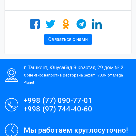
Связаться с нами
г. Ташкент, Юнусабад 8 квартал, 29 дом № 2
Ориентир:
напротив ресторана Sezam, 700м от Mega
Planet
+998 (77) 090-77-01
+998 (97) 744-40-60
Мы работаем круглосуточно!