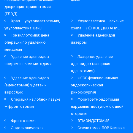
дакриоцисториностомия
(ТЛЭД)
Храп — увулопалатотомия,
Увулопластика – лечение
увулопластика: цены
храпа — ЛЁГКОЕ ДЫХАНИЕ
Тонзиллотомия: цена
Удаление аденоидов
операции по удалению
лазером
миндалин
Удаление аденоидов
Лазерное удаление
современными методами
аденоидов (лазерная
аденотомия)
Удаление аденоидов
ФЕСС функциональная
(аденотомия) у детей и
эндоскопическая
взрослых
ринохирургия
Операция на лобной пазухе
Фронтоэтмоидотомия
— фронтотомия
наружным доступом с одной
стороны
Фронтотомия
ЭТМОИДОТОМИЯ
Эндоскопическая
Сфенотомия ЛОР Клиника