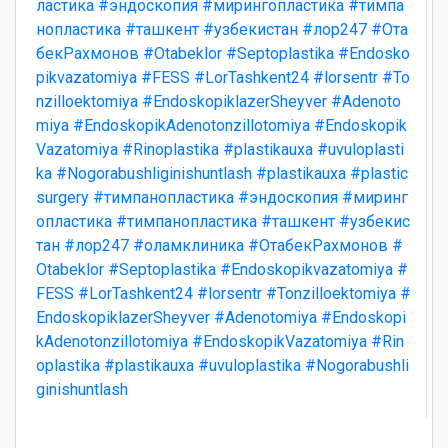
ластика
#эндоскопия
#мирингопластика
#тимпа
нопластика
#ташкент
#узбекистан
#лор247
#Ота
бекРахмонов
#Otabeklor
#Septoplastika
#Endosko
pikvazatomiya
#FESS
#LorTashkent24
#lorsentr
#To
nzilloektomiya
#EndoskopiklazerSheyver
#Adenoto
miya
#EndoskopikAdenotonzillotomiya
#Endoskopik
Vazatomiya
#Rinoplastika
#plastikauxa
#uvuloplasti
ka
#Nogorabushliginishuntlash
#plastikauxa
#plastic
surgery
#тимпанопластика
#эндоскопия
#миринг
опластика
#тимпанопластика
#ташкент
#узбекис
тан
#лор247
#оламклиника
#ОтабекРахмонов
#
Otabeklor
#Septoplastika
#Endoskopikvazatomiya
#
FESS
#LorTashkent24
#lorsentr
#Tonzilloektomiya
#
EndoskopiklazerSheyver
#Adenotomiya
#Endoskopi
kAdenotonzillotomiya
#EndoskopikVazatomiya
#Rin
oplastika
#plastikauxa
#uvuloplastika
#Nogorabushli
ginishuntlash