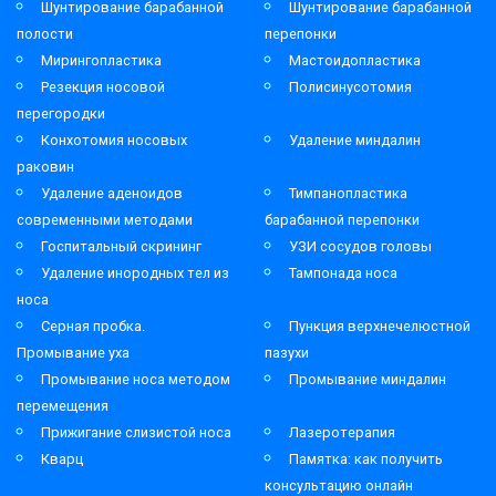
Шунтирование барабанной
Шунтирование барабанной
полости
перепонки
Мирингопластика
Мастоидопластика
Резекция носовой
Полисинусотомия
перегородки
Конхотомия носовых
Удаление миндалин
раковин
Удаление аденоидов
Тимпанопластика
современными методами
барабанной перепонки
Госпитальный скрининг
УЗИ сосудов головы
Удаление инородных тел из
Тампонада носа
носа
Серная пробка.
Пункция верхнечелюстной
Промывание уха
пазухи
Промывание носа методом
Промывание миндалин
перемещения
Прижигание слизистой носа
Лазеротерапия
Кварц
Памятка: как получить
консультацию онлайн