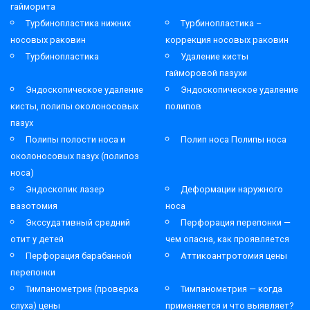
гайморита
Турбинопластика нижних
Турбинопластика –
носовых раковин
коррекция носовых раковин
Турбинопластика
Удаление кисты
гайморовой пазухи
Эндоскопическое удаление
Эндоскопическое удаление
кисты, полипы околоносовых
полипов
пазух
Полипы полости носа и
Полип носа Полипы носа
околоносовых пазух (полипоз
носа)
Эндоскопик лазер
Деформации наружного
вазотомия
носа
Экссудативный средний
Перфорация перепонки —
отит у детей
чем опасна, как проявляется
Перфорация барабанной
Аттикоантротомия цены
перепонки
Тимпанометрия (проверка
Тимпанометрия — когда
слуха) цены
применяется и что выявляет?