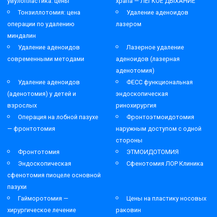
увулопластика: цены
храпа — ЛЁГКОЕ ДЫХАНИЕ
Тонзиллотомия: цена
Удаление аденоидов
операции по удалению
лазером
миндалин
Удаление аденоидов
Лазерное удаление
современными методами
аденоидов (лазерная
аденотомия)
Удаление аденоидов
ФЕСС функциональная
(аденотомия) у детей и
эндоскопическая
взрослых
ринохирургия
Операция на лобной пазухе
Фронтоэтмоидотомия
— фронтотомия
наружным доступом с одной
стороны
Фронтотомия
ЭТМОИДОТОМИЯ
Эндоскопическая
Сфенотомия ЛОР Клиника
сфенотомия пиоцеле основной
пазухи
Гайморотомия —
Цены на пластику носовых
хирургическое лечение
раковин