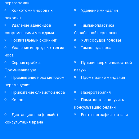
перегородки
Конхотомия носовых
Удаление миндалин
раковин
Удаление аденоидов
Тимпанопластика
современными методами
барабанной перепонки
Госпитальный скрининг
УЗИ сосудов головы
Удаление инородных тел из
Тампонада носа
носа
Серная пробка.
Пункция верхнечелюстной
Промывание уха
пазухи
Промывание носа методом
Промывание миндалин
перемещения
Прижигание слизистой носа
Лазеротерапия
Кварц
Памятка: как получить
консультацию онлайн
Дистанционная (онлайн)
Рентгенография гортани
консультация врача