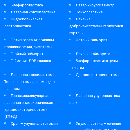
Блефаропластика
Лазер хирургия центр
Лазерная конхопластика
Конхопластика
Эндоскопическая
Лечение
септопластика
доброкачественных опухолей
гортани
Полип гортани: причины
Острый гайморит
возникновения, симптомы
Гнойный гайморит
Лечение гайморита
Гайморит ЛОР клиника
Блефаропластика цены,
отзывы
Лазерная тонзиллотомия
Дакриоцисториностомия
Тонзиллэктомия с помощью
лазером
Трансканаликулярная
Лазерная увулопластика
лазерная эндоскопическая
цены
дакриоцисториностомия
(ТЛЭД)
Храп — увулопалатотомия,
Увулопластика – лечение