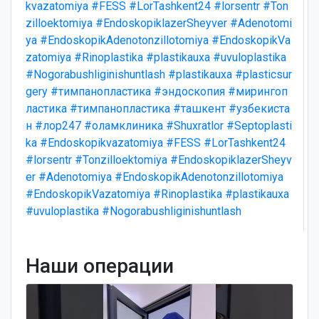
kvazatomiya
#FESS
#LorTashkent24
#lorsentr
#Ton
zilloektomiya
#EndoskopiklazerSheyver
#Adenotomi
ya
#EndoskopikAdenotonzillotomiya
#EndoskopikVa
zatomiya
#Rinoplastika
#plastikauxa
#uvuloplastika
#Nogorabushliginishuntlash
#plastikauxa
#plasticsur
gery
#тимпанопластика
#эндоскопия
#мирингоп
ластика
#тимпанопластика
#ташкент
#узбекиста
н
#лор247
#оламклиника
#Shuxratlor
#Septoplasti
ka
#Endoskopikvazatomiya
#FESS
#LorTashkent24
#lorsentr
#Tonzilloektomiya
#EndoskopiklazerSheyv
er
#Adenotomiya
#EndoskopikAdenotonzillotomiya
#EndoskopikVazatomiya
#Rinoplastika
#plastikauxa
#uvuloplastika
#Nogorabushliginishuntlash
Наши операции