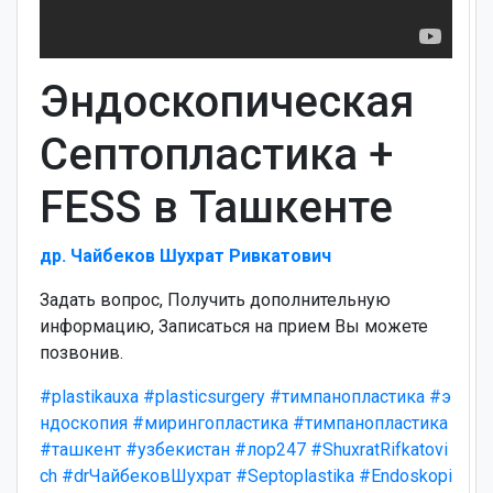
Эндоскопическая
Септопластика +
FESS в Ташкенте
др. Чайбеков Шухрат Ривкатович
Задать вопрос, Получить дополнительную
информацию, Записаться на прием Вы можете
позвонив.
#plastikauxa
#plasticsurgery
#тимпанопластика
#э
ндоскопия
#мирингопластика
#тимпанопластика
#ташкент
#узбекистан
#лор247
#ShuxratRifkatovi
ch
#drЧайбековШухрат
#Septoplastika
#Endoskopi