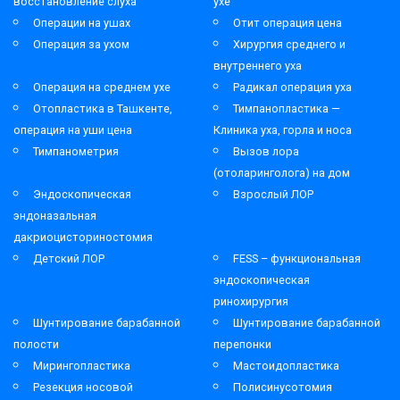
восстановление слуха
ухе
Операции на ушах
Отит операция цена
Операция за ухом
Хирургия среднего и
внутреннего уха
Операция на среднем ухе
Радикал операция уха
Отопластика в Ташкенте,
Тимпанопластика —
операция на уши цена
Клиника уха, горла и носа
Тимпанометрия
Вызов лора
(отоларинголога) на дом
Эндоскопическая
Взрослый ЛОР
эндоназальная
дакриоцисториностомия
Детский ЛОР
FESS – функциональная
эндоскопическая
ринохирургия
Шунтирование барабанной
Шунтирование барабанной
полости
перепонки
Мирингопластика
Мастоидопластика
Резекция носовой
Полисинусотомия