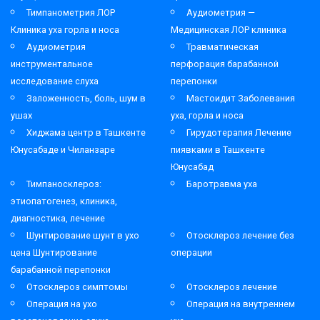
Тимпанометрия ЛОР
Аудиометрия —
Клиника уха горла и носа
Медицинская ЛОР клиника
Аудиометрия
Травматическая
инструментальное
перфорация барабанной
исследование слуха
перепонки
Заложенность, боль, шум в
Мастоидит Заболевания
ушах
уха, горла и носа
Хиджама центр в Ташкенте
Гирудотерапия Лечение
Юнусабаде и Чиланзаре
пиявками в Ташкенте
Юнусабад
Тимпаносклероз:
Баротравма уха
этиопатогенез, клиника,
диагностика, лечение
Шунтирование шунт в ухо
Отосклероз лечение без
цена Шунтирование
операции
барабанной перепонки
Отосклероз симптомы
Отосклероз лечение
Операция на ухо
Операция на внутреннем