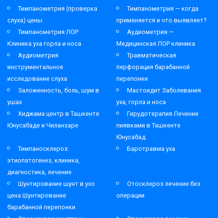
Тимпанометрия (проверка
Тимпанометрия — когда
слуха) цены
применяется и что выявляет?
Тимпанометрия ЛОР
Аудиометрия —
Клиника уха горла и носа
Медицинская ЛОР клиника
Аудиометрия
Травматическая
инструментальное
перфорация барабанной
исследование слуха
перепонки
Заложенность, боль, шум в
Мастоидит Заболевания
ушах
уха, горла и носа
Хиджама центр в Ташкенте
Гирудотерапия Лечение
Юнусабаде и Чиланзаре
пиявками в Ташкенте
Юнусабад
Тимпаносклероз:
Баротравма уха
этиопатогенез, клиника,
диагностика, лечение
Шунтирование шунт в ухо
Отосклероз лечение без
цена Шунтирование
операции
барабанной перепонки