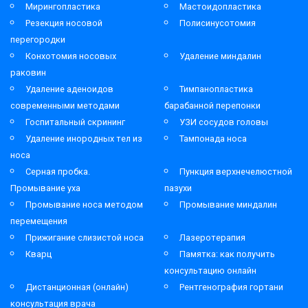
Мирингопластика
Мастоидопластика
Резекция носовой
Полисинусотомия
перегородки
Конхотомия носовых
Удаление миндалин
раковин
Удаление аденоидов
Тимпанопластика
современными методами
барабанной перепонки
Госпитальный скрининг
УЗИ сосудов головы
Удаление инородных тел из
Тампонада носа
носа
Серная пробка.
Пункция верхнечелюстной
Промывание уха
пазухи
Промывание носа методом
Промывание миндалин
перемещения
Прижигание слизистой носа
Лазеротерапия
Кварц
Памятка: как получить
консультацию онлайн
Дистанционная (онлайн)
Рентгенография гортани
консультация врача