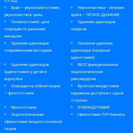
(ТЛЭД)
Храп — увулопалатотомия,
Увулопластика – лечение
увулопластика: цены
храпа — ЛЁГКОЕ ДЫХАНИЕ
Тонзиллотомия: цена
Удаление аденоидов
операции по удалению
лазером
миндалин
Удаление аденоидов
Лазерное удаление
современными методами
аденоидов (лазерная
аденотомия)
Удаление аденоидов
ФЕСС функциональная
(аденотомия) у детей и
эндоскопическая
взрослых
ринохирургия
Операция на лобной пазухе
Фронтоэтмоидотомия
— фронтотомия
наружным доступом с одной
стороны
Фронтотомия
ЭТМОИДОТОМИЯ
Эндоскопическая
Сфенотомия ЛОР Клиника
сфенотомия пиоцеле основной
пазухи