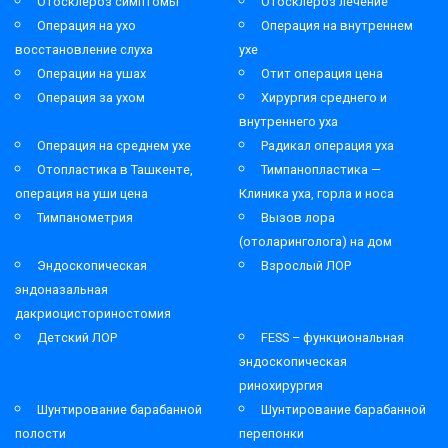
Отосклероз симптомы
Отосклероз лечение
Операция на ухо
Операция на внутреннем
восстановление слуха
ухе
Операции на ушах
Отит операция цена
Операция за ухом
Хирургия среднего и
внутреннего уха
Операция на среднем ухе
Радикал операция уха
Отопластика в Ташкенте,
Тимпанопластика —
операция на уши цена
Клиника уха, горла и носа
Тимпанометрия
Вызов лора
(отоларинголога) на дом
Эндоскопическая
Взрослый ЛОР
эндоназальная
дакриоцисториностомия
Детский ЛОР
FESS – функциональная
эндоскопическая
ринохирургия
Шунтирование барабанной
Шунтирование барабанной
полости
перепонки