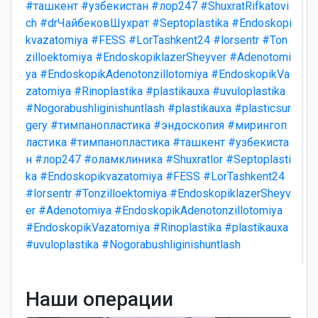
#ташкент
#узбекистан
#лор247
#ShuxratRifkatovi
ch
#drЧайбековШухрат
#Septoplastika
#Endoskopi
kvazatomiya
#FESS
#LorTashkent24
#lorsentr
#Ton
zilloektomiya
#EndoskopiklazerSheyver
#Adenotomi
ya
#EndoskopikAdenotonzillotomiya
#EndoskopikVa
zatomiya
#Rinoplastika
#plastikauxa
#uvuloplastika
#Nogorabushliginishuntlash
#plastikauxa
#plasticsur
gery
#тимпанопластика
#эндоскопия
#мирингоп
ластика
#тимпанопластика
#ташкент
#узбекиста
н
#лор247
#оламклиника
#Shuxratlor
#Septoplasti
ka
#Endoskopikvazatomiya
#FESS
#LorTashkent24
#lorsentr
#Tonzilloektomiya
#EndoskopiklazerSheyv
er
#Adenotomiya
#EndoskopikAdenotonzillotomiya
#EndoskopikVazatomiya
#Rinoplastika
#plastikauxa
#uvuloplastika
#Nogorabushliginishuntlash
Наши операции