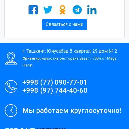
Связаться с нами
г. Ташкент, Юнусабад 8 квартал, 29 дом № 2
Ориентир:
напротив ресторана Sezam, 700м от Mega
Planet
+998 (77) 090-77-01
+998 (97) 744-40-60
Мы работаем круглосуточно!