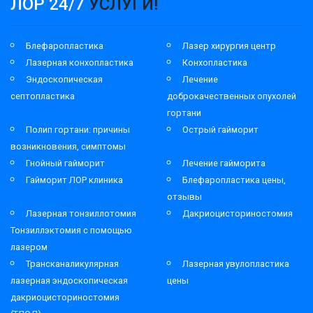
ЛОР 24/7
УСЛУГИ!
Блефаропластика
Лазер хирургия центр
Лазерная конхопластика
Конхопластика
Эндоскопическая
Лечение
септопластика
доброкачественных опухолей
гортани
Полип гортани: причины
Острый гайморит
возникновения, симптомы
Гнойный гайморит
Лечение гайморита
Гайморит ЛОР клиника
Блефаропластика цены,
отзывы
Лазерная тонзиллотомия
Дакриоцисториностомия
Тонзиллэктомия с помощью
лазером
Трансканаликулярная
Лазерная увулопластика
лазерная эндоскопическая
цены
дакриоцисториностомия