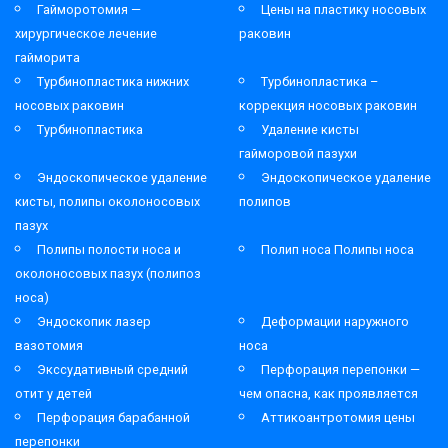
Гайморотомия —
Цены на пластику носовых
хирургическое лечение
раковин
гайморита
Турбинопластика нижних
Турбинопластика –
носовых раковин
коррекция носовых раковин
Турбинопластика
Удаление кисты
гайморовой пазухи
Эндоскопическое удаление
Эндоскопическое удаление
кисты, полипы околоносовых
полипов
пазух
Полипы полости носа и
Полип носа Полипы носа
околоносовых пазух (полипоз
носа)
Эндоскопик лазер
Деформации наружного
вазотомия
носа
Экссудативный средний
Перфорация перепонки —
отит у детей
чем опасна, как проявляется
Перфорация барабанной
Аттикоантротомия цены
перепонки