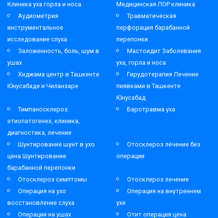
Клиника уха горла и носа
Медицинская ЛОР клиника
Аудиометрия
Травматическая
инструментальное
перфорация барабанной
исследование слуха
перепонки
Заложенность, боль, шум в
Мастоидит Заболевания
ушах
уха, горла и носа
Хиджама центр в Ташкенте
Гирудотерапия Лечение
Юнусабаде и Чиланзаре
пиявками в Ташкенте
Юнусабад
Тимпаносклероз:
Баротравма уха
этиопатогенез, клиника,
диагностика, лечение
Шунтирование шунт в ухо
Отосклероз лечение без
цена Шунтирование
операции
барабанной перепонки
Отосклероз симптомы
Отосклероз лечение
Операция на ухо
Операция на внутреннем
восстановление слуха
ухе
Операции на ушах
Отит операция цена