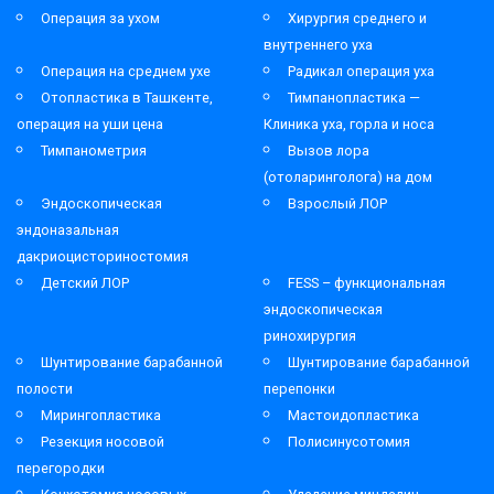
Операция за ухом
Хирургия среднего и
внутреннего уха
Операция на среднем ухе
Радикал операция уха
Отопластика в Ташкенте,
Тимпанопластика —
операция на уши цена
Клиника уха, горла и носа
Тимпанометрия
Вызов лора
(отоларинголога) на дом
Эндоскопическая
Взрослый ЛОР
эндоназальная
дакриоцисториностомия
Детский ЛОР
FESS – функциональная
эндоскопическая
ринохирургия
Шунтирование барабанной
Шунтирование барабанной
полости
перепонки
Мирингопластика
Мастоидопластика
Резекция носовой
Полисинусотомия
перегородки