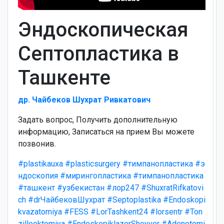
Эндоскопическая
Септопластика в
Ташкенте
др. Чайбеков Шухрат Ривкатович
Задать вопрос, Получить дополнительную
информацию, Записаться на прием Вы можете
позвонив.
#plastikauxa
#plasticsurgery
#тимпанопластика
#э
ндоскопия
#мирингопластика
#тимпанопластика
#ташкент
#узбекистан
#лор247
#ShuxratRifkatovi
ch
#drЧайбековШухрат
#Septoplastika
#Endoskopi
kvazatomiya
#FESS
#LorTashkent24
#lorsentr
#Ton
zilloektomiya
#EndoskopiklazerSheyver
#Adenotomi