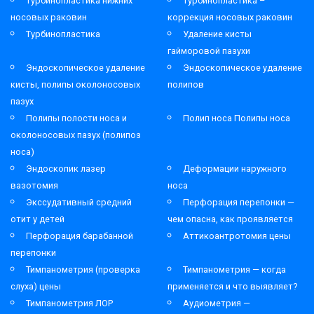
Турбинопластика нижних
Турбинопластика –
носовых раковин
коррекция носовых раковин
Турбинопластика
Удаление кисты
гайморовой пазухи
Эндоскопическое удаление
Эндоскопическое удаление
кисты, полипы околоносовых
полипов
пазух
Полипы полости носа и
Полип носа Полипы носа
околоносовых пазух (полипоз
носа)
Эндоскопик лазер
Деформации наружного
вазотомия
носа
Экссудативный средний
Перфорация перепонки —
отит у детей
чем опасна, как проявляется
Перфорация барабанной
Аттикоантротомия цены
перепонки
Тимпанометрия (проверка
Тимпанометрия — когда
слуха) цены
применяется и что выявляет?
Тимпанометрия ЛОР
Аудиометрия —