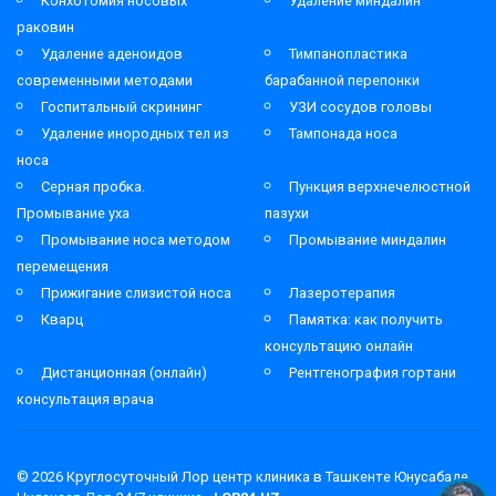
Конхотомия носовых
Удаление миндалин
раковин
Удаление аденоидов
Тимпанопластика
современными методами
барабанной перепонки
Госпитальный скрининг
УЗИ сосудов головы
Удаление инородных тел из
Тампонада носа
носа
Серная пробка.
Пункция верхнечелюстной
Промывание уха
пазухи
Промывание носа методом
Промывание миндалин
перемещения
Прижигание слизистой носа
Лазеротерапия
Кварц
Памятка: как получить
консультацию онлайн
Дистанционная (онлайн)
Рентгенография гортани
консультация врача
© 2026
Круглосуточный Лор центр клиника в Ташкенте Юнусабаде