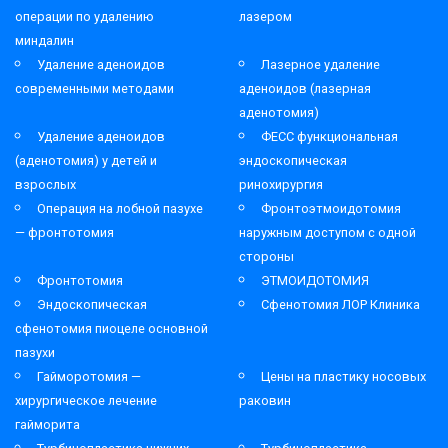
операции по удалению
лазером
миндалин
Удаление аденоидов
Лазерное удаление
современными методами
аденоидов (лазерная
аденотомия)
Удаление аденоидов
ФЕСС функциональная
(аденотомия) у детей и
эндоскопическая
взрослых
ринохирургия
Операция на лобной пазухе
Фронтоэтмоидотомия
— фронтотомия
наружным доступом с одной
стороны
Фронтотомия
ЭТМОИДОТОМИЯ
Эндоскопическая
Сфенотомия ЛОР Клиника
сфенотомия пиоцеле основной
пазухи
Гайморотомия —
Цены на пластику носовых
хирургическое лечение
раковин
гайморита