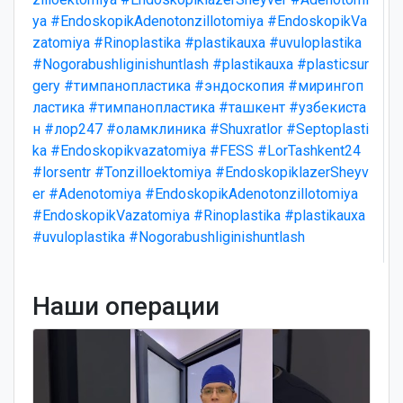
ya
#EndoskopikAdenotonzillotomiya
#EndoskopikVa
zatomiya
#Rinoplastika
#plastikauxa
#uvuloplastika
#Nogorabushliginishuntlash
#plastikauxa
#plasticsur
gery
#тимпанопластика
#эндоскопия
#мирингоп
ластика
#тимпанопластика
#ташкент
#узбекиста
н
#лор247
#оламклиника
#Shuxratlor
#Septoplasti
ka
#Endoskopikvazatomiya
#FESS
#LorTashkent24
#lorsentr
#Tonzilloektomiya
#EndoskopiklazerSheyv
er
#Adenotomiya
#EndoskopikAdenotonzillotomiya
#EndoskopikVazatomiya
#Rinoplastika
#plastikauxa
#uvuloplastika
#Nogorabushliginishuntlash
Наши операции