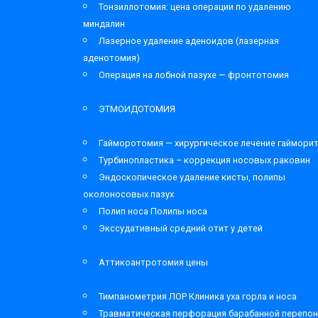
Тонзиллотомия: цена операции по удалению
миндалин
Лазерное удаление аденоидов (лазерная
аденотомия)
Операция на лобной пазухе — фронтотомия
ЭТМОИДОТОМИЯ
Гайморотомия — хирургическое лечение гаймори
Турбинопластика – коррекция носовых раковин
Эндоскопическое удаление кисты, полипы
околоносовых пазух
Полип носа Полипы носа
Экссудативный средний отит у детей
Аттикоантротомия цены
Тимпанометрия ЛОР Клиника уха горла и носа
Травматическая перфорация барабанной перепон