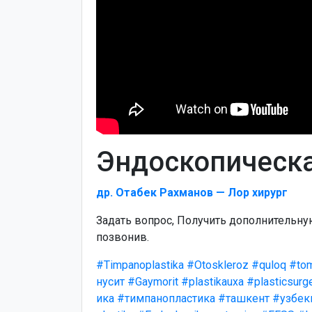
Эндоскопическ
др. Отабек Рахманов — Лор хирург
Задать вопрос, Получить дополнительн
позвонив.
#Timpanoplastika
#Otoskleroz
#quloq
#to
нусит
#Gaymorit
#plastikauxa
#plasticsurg
ика
#тимпанопластика
#ташкент
#узбек