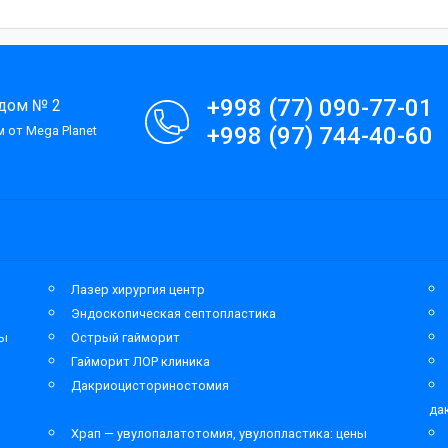
+998 (77) 090-77-01
 дом № 2
+998 (97) 744-40-60
 от Mega Planet
Лазер хирургия центр
Эндоскопическая септопластика
мы
Острый гайморит
Гайморит ЛОР клиника
Дакриоцисториностомия
да
Храп — увулопалатотомия, увулопластика: цены