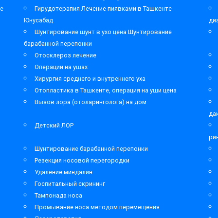
ре
Гирудотерапия Лечение пиявками в Ташкенте
Юнусабад
ди
Шунтирование шунт в ухо цена Шунтирование
барабанной перепонки
Отосклероз лечение
Операции на ушах
Хирургия среднего и внутреннего уха
Отопластика в Ташкенте, операция на уши цена
Вызов лора (отоларинголога) на дом
да
Детский ЛОР
ри
Шунтирование барабанной перепонки
Резекция носовой перегородки
Удаление миндалин
Госпитальный скрининг
Тампонада носа
Промывание носа методом перемещения