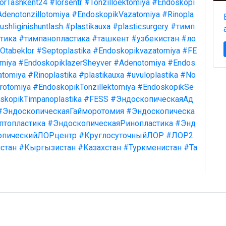
orTashkent24
#lorsentr
#Tonzilloektomiya
#Endoskopi
denotonzillotomiya
#EndoskopikVazatomiya
#Rinopla
shliginishuntlash
#plastikauxa
#plasticsurgery
#тимп
тика
#тимпанопластика
#ташкент
#узбекистан
#ло
Otabeklor
#Septoplastika
#Endoskopikvazatomiya
#FE
omiya
#EndoskopiklazerSheyver
#Adenotomiya
#Endos
atomiya
#Rinoplastika
#plastikauxa
#uvuloplastika
#No
rotomiya
#EndoskopikTonzillektomiya
#EndoskopikSe
skopikTimpanoplastika
#FESS
#ЭндоскопическаяАд
#ЭндоскопическаяГайморотомия
#Эндоскопическа
птопластика
#ЭндоскопическаяРинопластика
#Энд
опическийЛОРцентр
#КруглосуточныйЛОР
#ЛОР2
стан
#Кыргызистан
#Казахстан
#Туркменистан
#Та