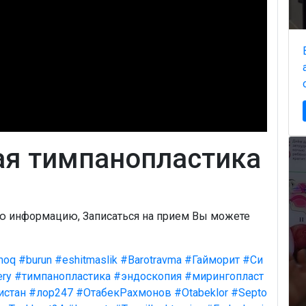
ая тимпанопластика
ую информацию, Записаться на прием Вы можете
moq
#burun
#eshitmaslik
#Barotravma
#Гайморит
#Си
ery
#тимпанопластика
#эндоскопия
#мирингопласт
истан
#лор247
#ОтабекРахмонов
#Otabeklor
#Septo