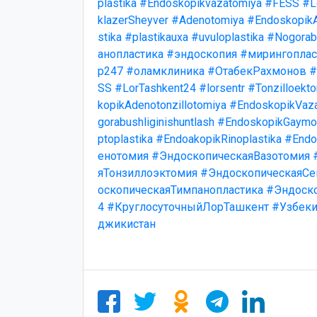
plastika
#Endoskopikvazatomiya
#FESS
#L
klazerSheyver
#Adenotomiya
#EndoskopikA
stika
#plastikauxa
#uvuloplastika
#Nogorabu
анопластика
#эндоскопия
#мирингоплас
р247
#оламклиника
#ОтабекРахмонов
#
SS
#LorTashkent24
#lorsentr
#Tonzilloekt
kopikAdenotonzillotomiya
#EndoskopikVaz
gorabushliginishuntlash
#EndoskopikGaymo
ptoplastika
#EndoakopikRinoplastika
#Endo
енотомия
#ЭндоскопическаяВазотомия
яТонзиллоэктомия
#ЭндоскопическаяСе
оскопическаяТимпанопластика
#Эндоск
4
#КруглосуточныйЛорТашкент
#Узбеки
джикистан