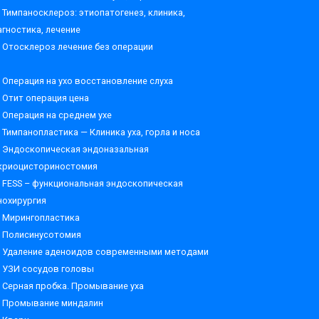
Тимпаносклероз: этиопатогенез, клиника,
агностика, лечение
Отосклероз лечение без операции
Операция на ухо восстановление слуха
Отит операция цена
Операция на среднем ухе
Тимпанопластика — Клиника уха, горла и носа
Эндоскопическая эндоназальная
криоцисториностомия
FESS – функциональная эндоскопическая
нохирургия
Мирингопластика
Полисинусотомия
Удаление аденоидов современными методами
УЗИ сосудов головы
Серная пробка. Промывание уха
Промывание миндалин