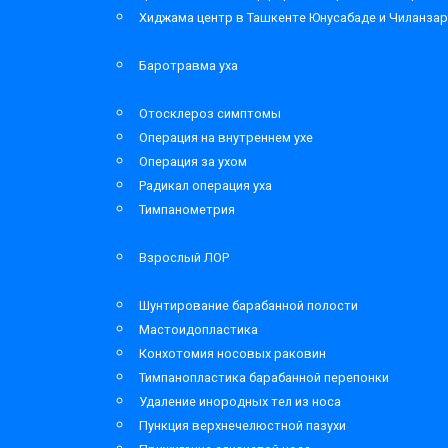
Хиджама центр в Ташкенте Юнусабаде и Чиланза
Баротравма уха
Отосклероз симптомы
Операция на внутреннем ухе
Операция за ухом
Радикал операция уха
Тимпанометрия
Взрослый ЛОР
Шунтирование барабанной полости
Мастоидопластика
Конхотомия носовых раковин
Тимпанопластика барабанной перепонки
Удаление инородных тел из носа
Пункция верхнечелюстной пазухи