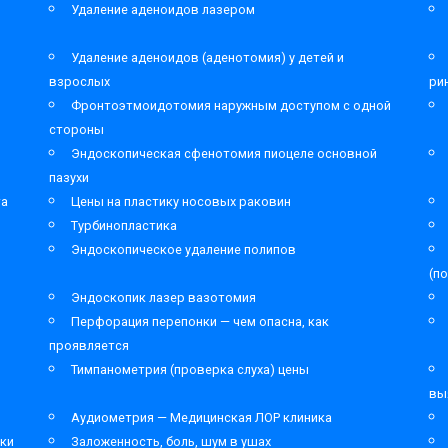
Удаление аденоидов лазером
Удаление аденоидов (аденотомия) у детей и
взрослых
ри
Фронтоэтмоидотомия наружным доступом с одной
стороны
Эндоскопическая сфенотомия пиоцеле основной
пазухи
та
Цены на пластику носовых раковин
Турбинопластика
Эндоскопическое удаление полипов
(п
Эндоскопик лазер вазотомия
Перфорация перепонки — чем опасна, как
проявляется
Тимпанометрия (проверка слуха) цены
вы
Аудиометрия — Медицинская ЛОР клиника
ки
Заложенность, боль, шум в ушах