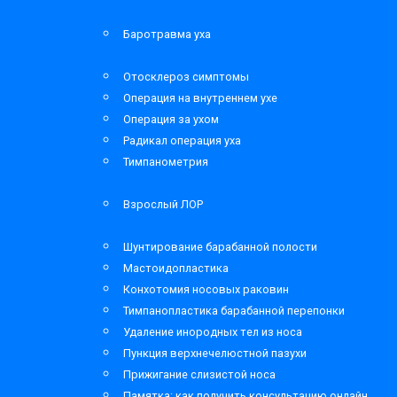
Баротравма уха
Отосклероз симптомы
Операция на внутреннем ухе
Операция за ухом
Радикал операция уха
Тимпанометрия
Взрослый ЛОР
Шунтирование барабанной полости
Мастоидопластика
Конхотомия носовых раковин
Тимпанопластика барабанной перепонки
Удаление инородных тел из носа
Пункция верхнечелюстной пазухи
Прижигание слизистой носа
Памятка: как получить консультацию онлайн