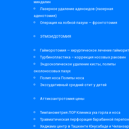
миндалин
Лазерное удаление аденоидов (лазерная
аденотомия)
Операция на лобной пазухе — фронтотомия
ЭТМОИДОТОМИЯ
Гайморотомия — хирургическое лечение гаймори
Турбинопластика – коррекция носовых раковин
Эндоскопическое удаление кисты, полипы
околоносовых пазух
Полип носа Полипы носа
Экссудативный средний отит у детей
Аттикоантротомия цены
Тимпанометрия ЛОР Клиника уха горла и носа
Травматическая перфорация барабанной перепон
Хиджама центр в Ташкенте Юнусабаде и Чиланза