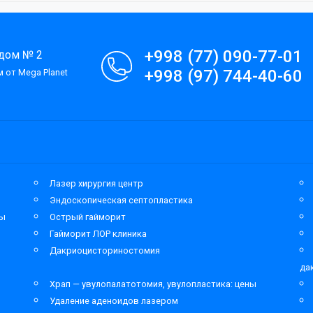
+998 (77) 090-77-01
 дом № 2
+998 (97) 744-40-60
 от Mega Planet
Лазер хирургия центр
Эндоскопическая септопластика
мы
Острый гайморит
Гайморит ЛОР клиника
Дакриоцисториностомия
да
Храп — увулопалатотомия, увулопластика: цены
Удаление аденоидов лазером