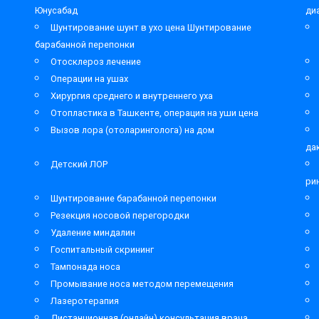
Юнусабад
ди
Шунтирование шунт в ухо цена Шунтирование
барабанной перепонки
Отосклероз лечение
Операции на ушах
Хирургия среднего и внутреннего уха
Отопластика в Ташкенте, операция на уши цена
Вызов лора (отоларинголога) на дом
да
Детский ЛОР
ри
Шунтирование барабанной перепонки
Резекция носовой перегородки
Удаление миндалин
Госпитальный скрининг
Тампонада носа
Промывание носа методом перемещения
Лазеротерапия
Дистанционная (онлайн) консультация врача