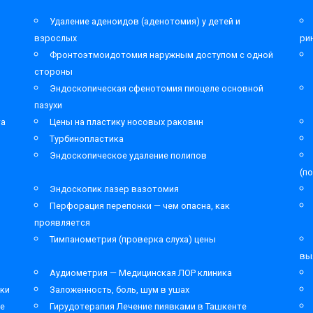
Удаление аденоидов (аденотомия) у детей и
взрослых
ри
Фронтоэтмоидотомия наружным доступом с одной
стороны
Эндоскопическая сфенотомия пиоцеле основной
пазухи
та
Цены на пластику носовых раковин
Турбинопластика
Эндоскопическое удаление полипов
(п
Эндоскопик лазер вазотомия
Перфорация перепонки — чем опасна, как
проявляется
Тимпанометрия (проверка слуха) цены
вы
Аудиометрия — Медицинская ЛОР клиника
ки
Заложенность, боль, шум в ушах
ре
Гирудотерапия Лечение пиявками в Ташкенте