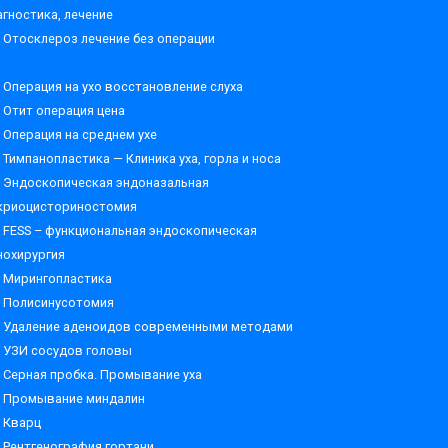
агностика, лечение
Отосклероз лечение без операции
Операция на ухо восстановление слуха
Отит операция цена
Операция на среднем ухе
Тимпанопластика — Клиника уха, горла и носа
Эндоскопическая эндоназальная
криоцисториностомия
FESS – функциональная эндоскопическая
нохирургия
Мирингопластика
Полисинусотомия
Удаление аденоидов современными методами
УЗИ сосудов головы
Серная пробка. Промывание уха
Промывание миндалин
Кварц
Рентгенография гортани