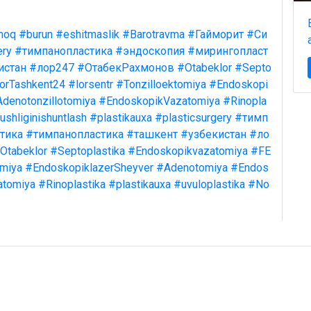
moq
#burun
#eshitmaslik
#Barotravma
#Гайморит
#Си
ery
#тимпанопластика
#эндоскопия
#мирингопласт
истан
#лор247
#ОтабекРахмонов
#Otabeklor
#Septo
orTashkent24
#lorsentr
#Tonzilloektomiya
#Endoskopi
denotonzillotomiya
#EndoskopikVazatomiya
#Rinopla
shliginishuntlash
#plastikauxa
#plasticsurgery
#тимп
тика
#тимпанопластика
#ташкент
#узбекистан
#ло
Otabeklor
#Septoplastika
#Endoskopikvazatomiya
#FE
omiya
#EndoskopiklazerSheyver
#Adenotomiya
#Endos
atomiya
#Rinoplastika
#plastikauxa
#uvuloplastika
#No