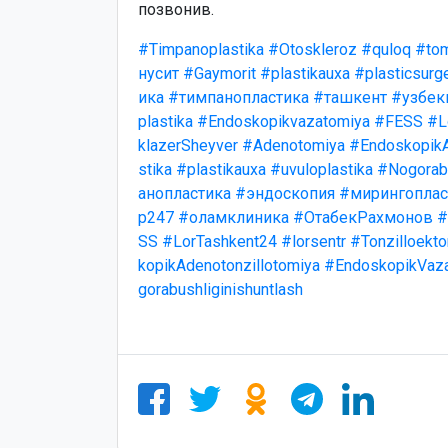
позвонив.
#Timpanoplastika
#Otoskleroz
#quloq
#to
нусит
#Gaymorit
#plastikauxa
#plasticsurg
ика
#тимпанопластика
#ташкент
#узбек
plastika
#Endoskopikvazatomiya
#FESS
#L
klazerSheyver
#Adenotomiya
#EndoskopikA
stika
#plastikauxa
#uvuloplastika
#Nogorabu
анопластика
#эндоскопия
#мирингоплас
р247
#оламклиника
#ОтабекРахмонов
#
SS
#LorTashkent24
#lorsentr
#Tonzilloekt
kopikAdenotonzillotomiya
#EndoskopikVaz
gorabushliginishuntlash