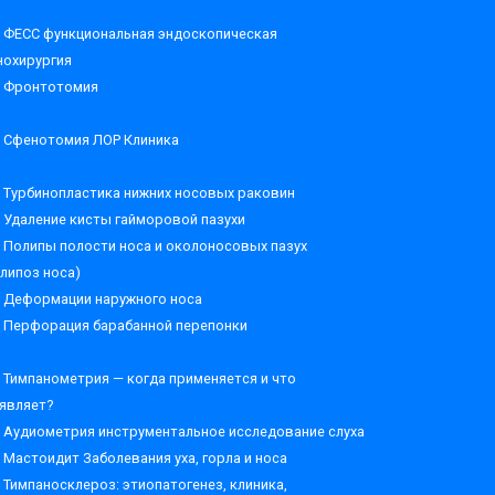
ФЕСС функциональная эндоскопическая
нохирургия
Фронтотомия
Сфенотомия ЛОР Клиника
Турбинопластика нижних носовых раковин
Удаление кисты гайморовой пазухи
Полипы полости носа и околоносовых пазух
олипоз носа)
Деформации наружного носа
Перфорация барабанной перепонки
Тимпанометрия — когда применяется и что
являет?
Аудиометрия инструментальное исследование слуха
Мастоидит Заболевания уха, горла и носа
Тимпаносклероз: этиопатогенез, клиника,