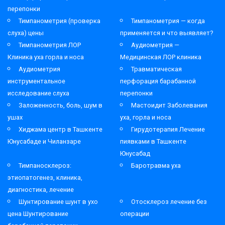
перепонки
Тимпанометрия (проверка
Тимпанометрия — когда
слуха) цены
применяется и что выявляет?
Тимпанометрия ЛОР
Аудиометрия —
Клиника уха горла и носа
Медицинская ЛОР клиника
Аудиометрия
Травматическая
инструментальное
перфорация барабанной
исследование слуха
перепонки
Заложенность, боль, шум в
Мастоидит Заболевания
ушах
уха, горла и носа
Хиджама центр в Ташкенте
Гирудотерапия Лечение
Юнусабаде и Чиланзаре
пиявками в Ташкенте
Юнусабад
Тимпаносклероз:
Баротравма уха
этиопатогенез, клиника,
диагностика, лечение
Шунтирование шунт в ухо
Отосклероз лечение без
цена Шунтирование
операции