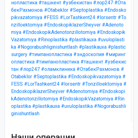
нопластика
#ташкент
#узбекистан
#лор247
#Ота
бекРахмонов
#Otabeklor
#Septoplastika
#Endosko
pikvazatomiya
#FESS
#LorTashkent24
#lorsentr
#To
nzilloektomiya
#EndoskopiklazerSheyver
#Adenoto
miya
#EndoskopikAdenotonzillotomiya
#Endoskopik
Vazatomiya
#Rinoplastika
#plastikauxa
#uvuloplasti
ka
#Nogorabushliginishuntlash
#plastikauxa
#plastic
surgery
#тимпанопластика
#эндоскопия
#миринг
опластика
#тимпанопластика
#ташкент
#узбекис
тан
#лор247
#оламклиника
#ОтабекРахмонов
#
Otabeklor
#Septoplastika
#Endoskopikvazatomiya
#
FESS
#LorTashkent24
#lorsentr
#Tonzilloektomiya
#
EndoskopiklazerSheyver
#Adenotomiya
#Endoskopi
kAdenotonzillotomiya
#EndoskopikVazatomiya
#Rin
oplastika
#plastikauxa
#uvuloplastika
#Nogorabushli
ginishuntlash
Наши операции