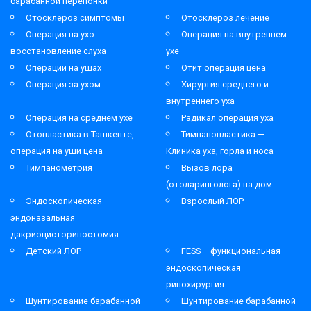
барабанной перепонки
Отосклероз симптомы
Отосклероз лечение
Операция на ухо
Операция на внутреннем
восстановление слуха
ухе
Операции на ушах
Отит операция цена
Операция за ухом
Хирургия среднего и
внутреннего уха
Операция на среднем ухе
Радикал операция уха
Отопластика в Ташкенте,
Тимпанопластика —
операция на уши цена
Клиника уха, горла и носа
Тимпанометрия
Вызов лора
(отоларинголога) на дом
Эндоскопическая
Взрослый ЛОР
эндоназальная
дакриоцисториностомия
Детский ЛОР
FESS – функциональная
эндоскопическая
ринохирургия
Шунтирование барабанной
Шунтирование барабанной