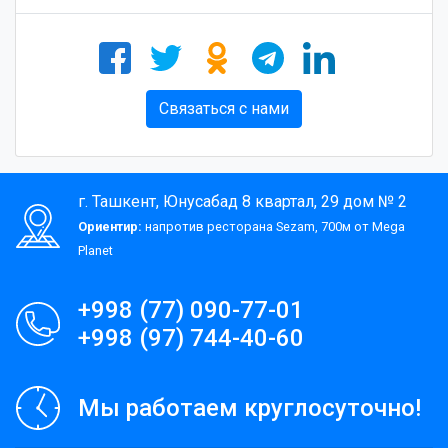
Связаться с нами
г. Ташкент, Юнусабад 8 квартал, 29 дом № 2
Ориентир:
напротив ресторана Sezam, 700м от Mega
Planet
+998 (77) 090-77-01
+998 (97) 744-40-60
Мы работаем круглосуточно!