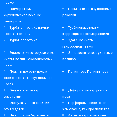
пазухи
Гайморотомия —
Цены на пластику носовых
хирургическое лечение
раковин
гайморита
Турбинопластика нижних
Турбинопластика –
носовых раковин
коррекция носовых раковин
Турбинопластика
Удаление кисты
гайморовой пазухи
Эндоскопическое удаление
Эндоскопическое удаление
кисты, полипы околоносовых
полипов
пазух
Полипы полости носа и
Полип носа Полипы носа
околоносовых пазух (полипоз
носа)
Эндоскопик лазер
Деформации наружного
вазотомия
носа
Экссудативный средний
Перфорация перепонки —
отит у детей
чем опасна, как проявляется
Перфорация барабанной
Аттикоантротомия цены