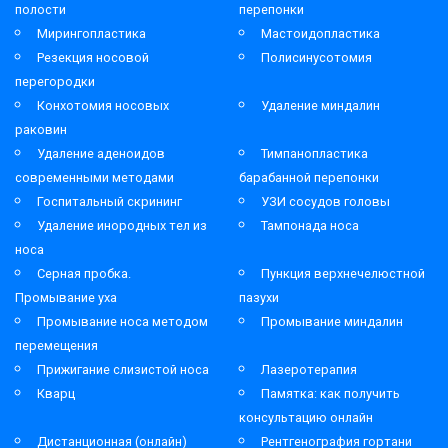
полости
перепонки
Мирингопластика
Мастоидопластика
Резекция носовой
Полисинусотомия
перегородки
Конхотомия носовых
Удаление миндалин
раковин
Удаление аденоидов
Тимпанопластика
современными методами
барабанной перепонки
Госпитальный скрининг
УЗИ сосудов головы
Удаление инородных тел из
Тампонада носа
носа
Серная пробка.
Пункция верхнечелюстной
Промывание уха
пазухи
Промывание носа методом
Промывание миндалин
перемещения
Прижигание слизистой носа
Лазеротерапия
Кварц
Памятка: как получить
консультацию онлайн
Дистанционная (онлайн)
Рентгенография гортани