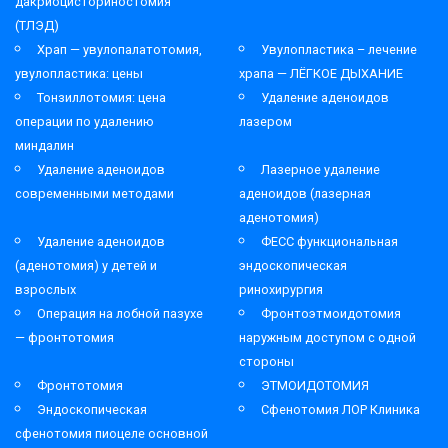
дакриоцисториностомия
(ТЛЭД)
Храп — увулопалатотомия,
Увулопластика – лечение
увулопластика: цены
храпа — ЛЁГКОЕ ДЫХАНИЕ
Тонзиллотомия: цена
Удаление аденоидов
операции по удалению
лазером
миндалин
Удаление аденоидов
Лазерное удаление
современными методами
аденоидов (лазерная
аденотомия)
Удаление аденоидов
ФЕСС функциональная
(аденотомия) у детей и
эндоскопическая
взрослых
ринохирургия
Операция на лобной пазухе
Фронтоэтмоидотомия
— фронтотомия
наружным доступом с одной
стороны
Фронтотомия
ЭТМОИДОТОМИЯ
Эндоскопическая
Сфенотомия ЛОР Клиника
сфенотомия пиоцеле основной