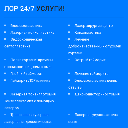
ЛОР 24/7
УСЛУГИ!
Блефаропластика
Лазер хирургия центр
Лазерная конхопластика
Конхопластика
Эндоскопическая
Лечение
септопластика
доброкачественных опухолей
гортани
Полип гортани: причины
Острый гайморит
возникновения, симптомы
Гнойный гайморит
Лечение гайморита
Гайморит ЛОР клиника
Блефаропластика цены,
отзывы
Лазерная тонзиллотомия
Дакриоцисториностомия
Тонзиллэктомия с помощью
лазером
Трансканаликулярная
Лазерная увулопластика
лазерная эндоскопическая
цены