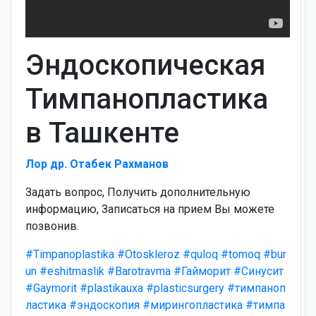
Эндоскопическая
Тимпанопластика
в Ташкенте
Лор др. Отабек Рахманов
Задать вопрос, Получить дополнительную
информацию, Записаться на прием Вы можете
позвонив.
#Timpanoplastika
#Otoskleroz
#quloq
#tomoq
#bur
un
#eshitmaslik
#Barotravma
#Гайморит
#Синусит
#Gaymorit
#plastikauxa
#plasticsurgery
#тимпаноп
ластика
#эндоскопия
#мирингопластика
#тимпа