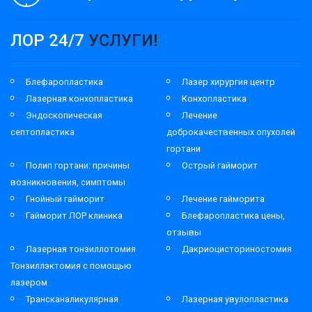
ЛОР 24/7
УСЛУГИ!
Блефаропластика
Лазер хирургия центр
Лазерная конхопластика
Конхопластика
Эндоскопическая
Лечение
септопластика
доброкачественных опухолей
гортани
Полип гортани: причины
Острый гайморит
возникновения, симптомы
Гнойный гайморит
Лечение гайморита
Гайморит ЛОР клиника
Блефаропластика цены,
отзывы
Лазерная тонзиллотомия
Дакриоцисториностомия
Тонзиллэктомия с помощью
лазером
Трансканаликулярная
Лазерная увулопластика