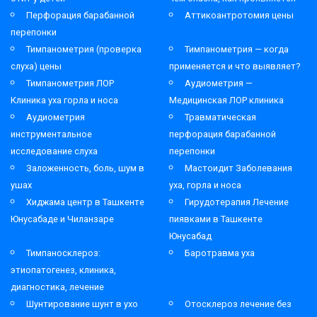
Перфорация барабанной
Аттикоантротомия цены
перепонки
Тимпанометрия (проверка
Тимпанометрия — когда
слуха) цены
применяется и что выявляет?
Тимпанометрия ЛОР
Аудиометрия —
Клиника уха горла и носа
Медицинская ЛОР клиника
Аудиометрия
Травматическая
инструментальное
перфорация барабанной
исследование слуха
перепонки
Заложенность, боль, шум в
Мастоидит Заболевания
ушах
уха, горла и носа
Хиджама центр в Ташкенте
Гирудотерапия Лечение
Юнусабаде и Чиланзаре
пиявками в Ташкенте
Юнусабад
Тимпаносклероз:
Баротравма уха
этиопатогенез, клиника,
диагностика, лечение
Шунтирование шунт в ухо
Отосклероз лечение без