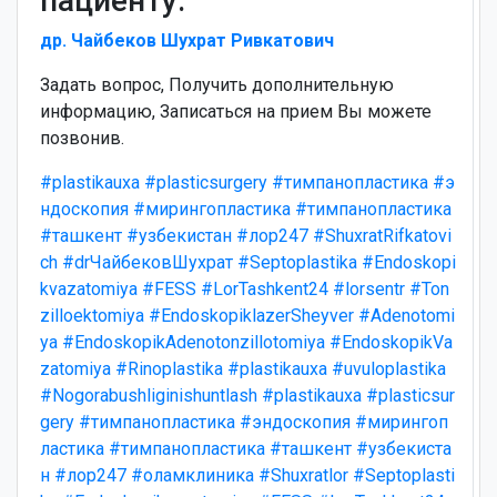
пациенту.
др. Чайбеков Шухрат Ривкатович
Задать вопрос, Получить дополнительную
информацию, Записаться на прием Вы можете
позвонив.
#plastikauxa
#plasticsurgery
#тимпанопластика
#э
ндоскопия
#мирингопластика
#тимпанопластика
#ташкент
#узбекистан
#лор247
#ShuxratRifkatovi
ch
#drЧайбековШухрат
#Septoplastika
#Endoskopi
kvazatomiya
#FESS
#LorTashkent24
#lorsentr
#Ton
zilloektomiya
#EndoskopiklazerSheyver
#Adenotomi
ya
#EndoskopikAdenotonzillotomiya
#EndoskopikVa
zatomiya
#Rinoplastika
#plastikauxa
#uvuloplastika
#Nogorabushliginishuntlash
#plastikauxa
#plasticsur
gery
#тимпанопластика
#эндоскопия
#мирингоп
ластика
#тимпанопластика
#ташкент
#узбекиста
н
#лор247
#оламклиника
#Shuxratlor
#Septoplasti