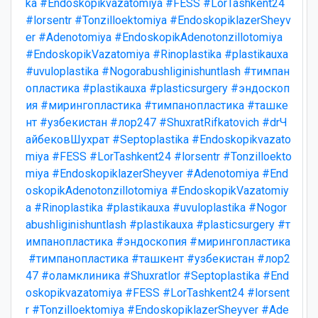
ka
#Endoskopikvazatomiya
#FESS
#LorTashkent24
#lorsentr
#Tonzilloektomiya
#EndoskopiklazerSheyv
er
#Adenotomiya
#EndoskopikAdenotonzillotomiya
#EndoskopikVazatomiya
#Rinoplastika
#plastikauxa
#uvuloplastika
#Nogorabushliginishuntlash
#тимпан
опластика
#plastikauxa
#plasticsurgery
#эндоскоп
ия
#мирингопластика
#тимпанопластика
#ташке
нт
#узбекистан
#лор247
#ShuxratRifkatovich
#drЧ
айбековШухрат
#Septoplastika
#Endoskopikvazato
miya
#FESS
#LorTashkent24
#lorsentr
#Tonzilloekto
miya
#EndoskopiklazerSheyver
#Adenotomiya
#End
oskopikAdenotonzillotomiya
#EndoskopikVazatomiy
a
#Rinoplastika
#plastikauxa
#uvuloplastika
#Nogor
abushliginishuntlash
#plastikauxa
#plasticsurgery
#т
импанопластика
#эндоскопия
#мирингопластика
#тимпанопластика
#ташкент
#узбекистан
#лор2
47
#оламклиника
#Shuxratlor
#Septoplastika
#End
oskopikvazatomiya
#FESS
#LorTashkent24
#lorsent
r
#Tonzilloektomiya
#EndoskopiklazerSheyver
#Ade