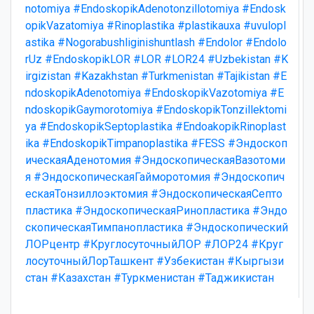
notomiya
#EndoskopikAdenotonzillotomiya
#Endosk
opikVazatomiya
#Rinoplastika
#plastikauxa
#uvulopl
astika
#Nogorabushliginishuntlash
#Endolor
#Endolo
rUz
#EndoskopikLOR
#LOR
#LOR24
#Uzbekistan
#K
irgizistan
#Kazakhstan
#Turkmenistan
#Tajikistan
#E
ndoskopikAdenotomiya
#EndoskopikVazotomiya
#E
ndoskopikGaymorotomiya
#EndoskopikTonzillektomi
ya
#EndoskopikSeptoplastika
#EndoakopikRinoplast
ika
#EndoskopikTimpanoplastika
#FESS
#Эндоскоп
ическаяАденотомия
#ЭндоскопическаяВазотоми
я
#ЭндоскопическаяГайморотомия
#Эндоскопич
ескаяТонзиллоэктомия
#ЭндоскопическаяСепто
пластика
#ЭндоскопическаяРинопластика
#Эндо
скопическаяТимпанопластика
#Эндоскопический
ЛОРцентр
#КруглосуточныйЛОР
#ЛОР24
#Круг
лосуточныйЛорТашкент
#Узбекистан
#Кыргызи
стан
#Казахстан
#Туркменистан
#Таджикистан