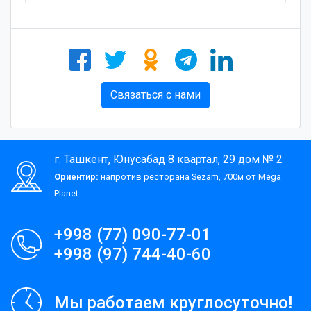
Связаться с нами
г. Ташкент, Юнусабад 8 квартал, 29 дом № 2
Ориентир:
напротив ресторана Sezam, 700м от Mega
Planet
+998 (77) 090-77-01
+998 (97) 744-40-60
Мы работаем круглосуточно!