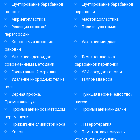
Шунтирование барабанной
Шунтирование барабанной
полости
перепонки
Мирингопластика
Мастоидопластика
Резекция носовой
Полисинусотомия
перегородки
Конхотомия носовых
Удаление миндалин
раковин
Удаление аденоидов
Тимпанопластика
современными методами
барабанной перепонки
Госпитальный скрининг
УЗИ сосудов головы
Удаление инородных тел из
Тампонада носа
носа
Серная пробка.
Пункция верхнечелюстной
Промывание уха
пазухи
Промывание носа методом
Промывание миндалин
перемещения
Прижигание слизистой носа
Лазеротерапия
Кварц
Памятка: как получить
консультацию онлайн