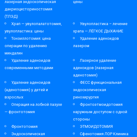
лазерная эндоскопическая
цены
дакриоцисториностомия
(ТЛЭД)
Храп — увулопалатотомия,
Увулопластика – лечение
увулопластика: цены
храпа — ЛЁГКОЕ ДЫХАНИЕ
Тонзиллотомия: цена
Удаление аденоидов
операции по удалению
лазером
миндалин
Удаление аденоидов
Лазерное удаление
современными методами
аденоидов (лазерная
аденотомия)
Удаление аденоидов
ФЕСС функциональная
(аденотомия) у детей и
эндоскопическая
взрослых
ринохирургия
Операция на лобной пазухе
Фронтоэтмоидотомия
— фронтотомия
наружным доступом с одной
стороны
Фронтотомия
ЭТМОИДОТОМИЯ
Эндоскопическая
Сфенотомия ЛОР Клиника