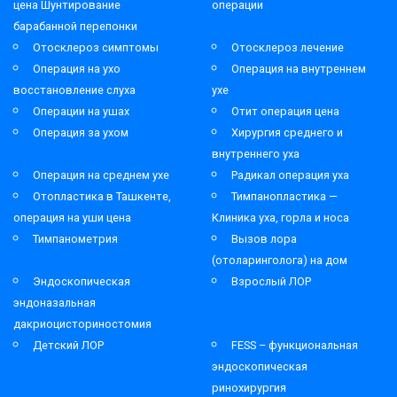
цена Шунтирование
операции
барабанной перепонки
Отосклероз симптомы
Отосклероз лечение
Операция на ухо
Операция на внутреннем
восстановление слуха
ухе
Операции на ушах
Отит операция цена
Операция за ухом
Хирургия среднего и
внутреннего уха
Операция на среднем ухе
Радикал операция уха
Отопластика в Ташкенте,
Тимпанопластика —
операция на уши цена
Клиника уха, горла и носа
Тимпанометрия
Вызов лора
(отоларинголога) на дом
Эндоскопическая
Взрослый ЛОР
эндоназальная
дакриоцисториностомия
Детский ЛОР
FESS – функциональная
эндоскопическая
ринохирургия