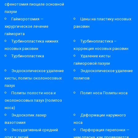
сфенотомия пиоцеле основной
пазухи
Гайморотомия —
Цены на пластику носовых
хирургическое лечение
раковин
гайморита
Турбинопластика нижних
Турбинопластика –
носовых раковин
коррекция носовых раковин
Турбинопластика
Удаление кисты
гайморовой пазухи
Эндоскопическое удаление
Эндоскопическое удаление
кисты, полипы околоносовых
полипов
пазух
Полипы полости носа и
Полип носа Полипы носа
околоносовых пазух (полипоз
носа)
Эндоскопик лазер
Деформации наружного
вазотомия
носа
Экссудативный средний
Перфорация перепонки —
отит у детей
чем опасна, как проявляется