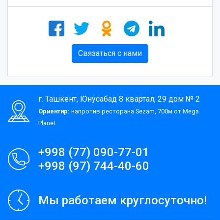
Связаться с нами
г. Ташкент, Юнусабад 8 квартал, 29 дом № 2
Ориентир:
напротив ресторана Sezam, 700м от Mega
Planet
+998 (77) 090-77-01
+998 (97) 744-40-60
Мы работаем круглосуточно!