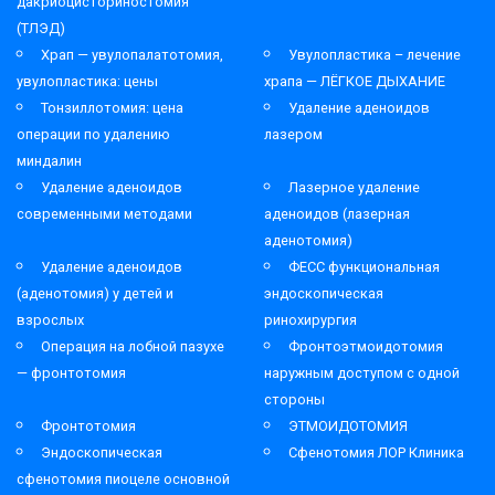
дакриоцисториностомия
(ТЛЭД)
Храп — увулопалатотомия,
Увулопластика – лечение
увулопластика: цены
храпа — ЛЁГКОЕ ДЫХАНИЕ
Тонзиллотомия: цена
Удаление аденоидов
операции по удалению
лазером
миндалин
Удаление аденоидов
Лазерное удаление
современными методами
аденоидов (лазерная
аденотомия)
Удаление аденоидов
ФЕСС функциональная
(аденотомия) у детей и
эндоскопическая
взрослых
ринохирургия
Операция на лобной пазухе
Фронтоэтмоидотомия
— фронтотомия
наружным доступом с одной
стороны
Фронтотомия
ЭТМОИДОТОМИЯ
Эндоскопическая
Сфенотомия ЛОР Клиника
сфенотомия пиоцеле основной