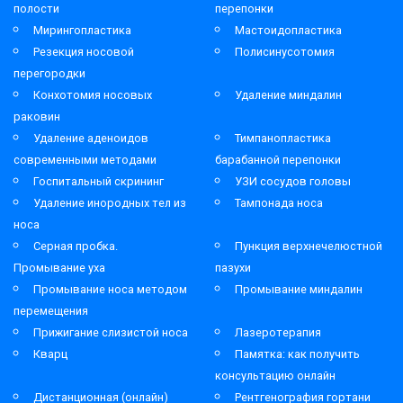
полости
перепонки
Мирингопластика
Мастоидопластика
Резекция носовой
Полисинусотомия
перегородки
Конхотомия носовых
Удаление миндалин
раковин
Удаление аденоидов
Тимпанопластика
современными методами
барабанной перепонки
Госпитальный скрининг
УЗИ сосудов головы
Удаление инородных тел из
Тампонада носа
носа
Серная пробка.
Пункция верхнечелюстной
Промывание уха
пазухи
Промывание носа методом
Промывание миндалин
перемещения
Прижигание слизистой носа
Лазеротерапия
Кварц
Памятка: как получить
консультацию онлайн
Дистанционная (онлайн)
Рентгенография гортани