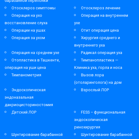
барабанной перепонки
Отосклероз симптомы
Отосклероз лечение
Операция на ухо
Операция на внутреннем
восстановление слуха
ухе
Операции на ушах
Отит операция цена
Операция за ухом
Хирургия среднего и
внутреннего уха
Операция на среднем ухе
Радикал операция уха
Отопластика в Ташкенте,
Тимпанопластика —
операция на уши цена
Клиника уха, горла и носа
Тимпанометрия
Вызов лора
(отоларинголога) на дом
Эндоскопическая
Взрослый ЛОР
эндоназальная
дакриоцисториностомия
Детский ЛОР
FESS – функциональная
эндоскопическая
ринохирургия
Шунтирование барабанной
Шунтирование барабанной