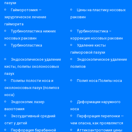
пазухи
Гайморотомия —
Цены на пластику носовых
хирургическое лечение
раковин
гайморита
Турбинопластика нижних
Турбинопластика –
носовых раковин
коррекция носовых раковин
Турбинопластика
Удаление кисты
гайморовой пазухи
Эндоскопическое удаление
Эндоскопическое удаление
кисты, полипы околоносовых
полипов
пазух
Полипы полости носа и
Полип носа Полипы носа
околоносовых пазух (полипоз
носа)
Эндоскопик лазер
Деформации наружного
вазотомия
носа
Экссудативный средний
Перфорация перепонки —
отит у детей
чем опасна, как проявляется
Перфорация барабанной
Аттикоантротомия цены