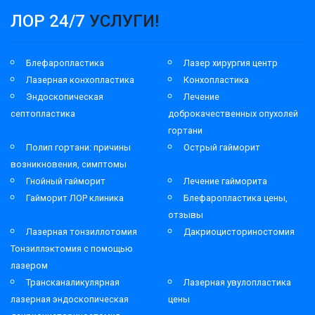
ЛОР 24/7
УСЛУГИ!
Блефаропластика
Лазер хирургия центр
Лазерная конхопластика
Конхопластика
Эндоскопическая
Лечение
септопластика
доброкачественных опухолей
гортани
Полип гортани: причины
Острый гайморит
возникновения, симптомы
Гнойный гайморит
Лечение гайморита
Гайморит ЛОР клиника
Блефаропластика цены,
отзывы
Лазерная тонзиллотомия
Дакриоцисториностомия
Тонзиллэктомия с помощью
лазером
Трансканаликулярная
Лазерная увулопластика
лазерная эндоскопическая
цены