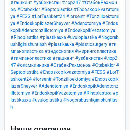
#ташкент
#узбекистан
#лор247
#ОтабекРахмон
ов
#Otabeklor
#Septoplastika
#Endoskopikvazatomi
ya
#FESS
#LorTashkent24
#lorsentr
#Tonzilloektomi
ya
#EndoskopiklazerSheyver
#Adenotomiya
#Endos
kopikAdenotonzillotomiya
#EndoskopikVazatomiya
#Rinoplastika
#plastikauxa
#uvuloplastika
#Nogorab
ushliginishuntlash
#plastikauxa
#plasticsurgery
#ти
мпанопластика
#эндоскопия
#мирингопластика
#тимпанопластика
#ташкент
#узбекистан
#лор2
47
#оламклиника
#ОтабекРахмонов
#Otabeklor
#
Septoplastika
#Endoskopikvazatomiya
#FESS
#LorT
ashkent24
#lorsentr
#Tonzilloektomiya
#Endoskopik
lazerSheyver
#Adenotomiya
#EndoskopikAdenotonz
illotomiya
#EndoskopikVazatomiya
#Rinoplastika
#p
lastikauxa
#uvuloplastika
#Nogorabushliginishuntlas
h
Наши операции