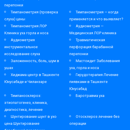
перепонки
Тимпанометрия (проверка
Тимпанометрия — когда
слуха) цены
применяется и что выявляет?
Тимпанометрия ЛОР
Аудиометрия —
Клиника уха горла и носа
Медицинская ЛОР клиника
Аудиометрия
Травматическая
инструментальное
перфорация барабанной
исследование слуха
перепонки
Заложенность, боль, шум в
Мастоидит Заболевания
ушах
уха, горла и носа
Хиджама центр в Ташкенте
Гирудотерапия Лечение
Юнусабаде и Чиланзаре
пиявками в Ташкенте
Юнусабад
Тимпаносклероз:
Баротравма уха
этиопатогенез, клиника,
диагностика, лечение
Шунтирование шунт в ухо
Отосклероз лечение без
цена Шунтирование
операции