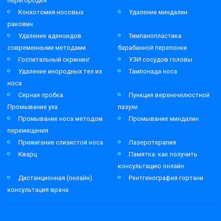
перегородки
Конхотомия носовых
Удаление миндалин
раковин
Удаление аденоидов
Тимпанопластика
современными методами
барабанной перепонки
Госпитальный скрининг
УЗИ сосудов головы
Удаление инородных тел из
Тампонада носа
носа
Серная пробка.
Пункция верхнечелюстной
Промывание уха
пазухи
Промывание носа методом
Промывание миндалин
перемещения
Прижигание слизистой носа
Лазеротерапия
Кварц
Памятка: как получить
консультацию онлайн
Дистанционная (онлайн)
Рентгенография гортани
консультация врача