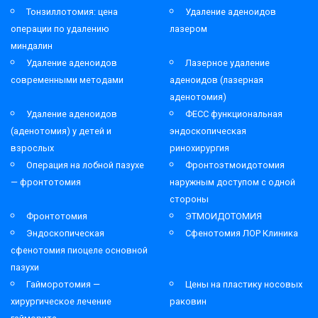
Тонзиллотомия: цена
Удаление аденоидов
операции по удалению
лазером
миндалин
Удаление аденоидов
Лазерное удаление
современными методами
аденоидов (лазерная
аденотомия)
Удаление аденоидов
ФЕСС функциональная
(аденотомия) у детей и
эндоскопическая
взрослых
ринохирургия
Операция на лобной пазухе
Фронтоэтмоидотомия
— фронтотомия
наружным доступом с одной
стороны
Фронтотомия
ЭТМОИДОТОМИЯ
Эндоскопическая
Сфенотомия ЛОР Клиника
сфенотомия пиоцеле основной
пазухи
Гайморотомия —
Цены на пластику носовых
хирургическое лечение
раковин