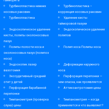
гайморита
Турбинопластика нижних
Турбинопластика –
носовых раковин
коррекция носовых раковин
Турбинопластика
Удаление кисты
гайморовой пазухи
Эндоскопическое удаление
Эндоскопическое удаление
кисты, полипы околоносовых
полипов
пазух
Полипы полости носа и
Полип носа Полипы носа
околоносовых пазух (полипоз
носа)
Эндоскопик лазер
Деформации наружного
вазотомия
носа
Экссудативный средний
Перфорация перепонки —
отит у детей
чем опасна, как проявляется
Перфорация барабанной
Аттикоантротомия цены
перепонки
Тимпанометрия (проверка
Тимпанометрия — когда
слуха) цены
применяется и что выявляет?