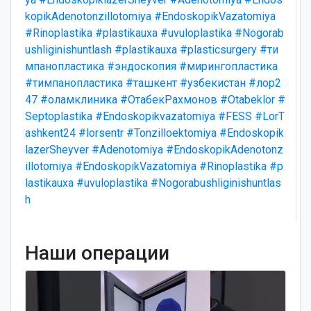
kopikAdenotonzillotomiya
#EndoskopikVazatomiya
#Rinoplastika
#plastikauxa
#uvuloplastika
#Nogorab
ushliginishuntlash
#plastikauxa
#plasticsurgery
#ти
мпанопластика
#эндоскопия
#мирингопластика
#тимпанопластика
#ташкент
#узбекистан
#лор2
47
#оламклиника
#ОтабекРахмонов
#Otabeklor
#
Septoplastika
#Endoskopikvazatomiya
#FESS
#LorT
ashkent24
#lorsentr
#Tonzilloektomiya
#Endoskopik
lazerSheyver
#Adenotomiya
#EndoskopikAdenotonz
illotomiya
#EndoskopikVazatomiya
#Rinoplastika
#p
lastikauxa
#uvuloplastika
#Nogorabushliginishuntlas
h
Наши операции