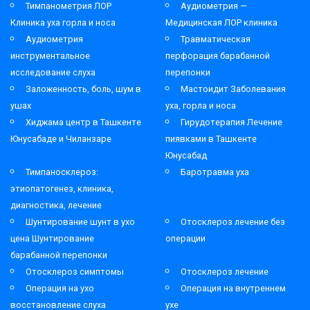
Тимпанометрия ЛОР
Аудиометрия —
Клиника уха горла и носа
Медицинская ЛОР клиника
Аудиометрия
Травматическая
инструментальное
перфорация барабанной
исследование слуха
перепонки
Заложенность, боль, шум в
Мастоидит Заболевания
ушах
уха, горла и носа
Хиджама центр в Ташкенте
Гирудотерапия Лечение
Юнусабаде и Чиланзаре
пиявками в Ташкенте
Юнусабад
Тимпаносклероз:
Баротравма уха
этиопатогенез, клиника,
диагностика, лечение
Шунтирование шунт в ухо
Отосклероз лечение без
цена Шунтирование
операции
барабанной перепонки
Отосклероз симптомы
Отосклероз лечение
Операция на ухо
Операция на внутреннем
восстановление слуха
ухе