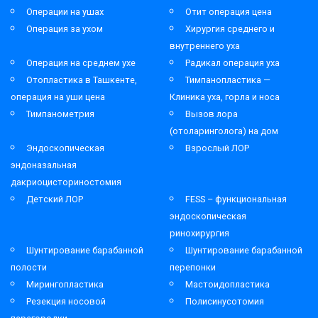
Операции на ушах
Отит операция цена
Операция за ухом
Хирургия среднего и
внутреннего уха
Операция на среднем ухе
Радикал операция уха
Отопластика в Ташкенте,
Тимпанопластика —
операция на уши цена
Клиника уха, горла и носа
Тимпанометрия
Вызов лора
(отоларинголога) на дом
Эндоскопическая
Взрослый ЛОР
эндоназальная
дакриоцисториностомия
Детский ЛОР
FESS – функциональная
эндоскопическая
ринохирургия
Шунтирование барабанной
Шунтирование барабанной
полости
перепонки
Мирингопластика
Мастоидопластика
Резекция носовой
Полисинусотомия