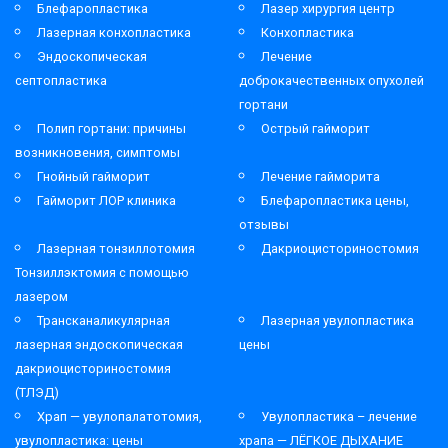
Блефаропластика
Лазер хирургия центр
Лазерная конхопластика
Конхопластика
Эндоскопическая
Лечение
септопластика
доброкачественных опухолей
гортани
Полип гортани: причины
Острый гайморит
возникновения, симптомы
Гнойный гайморит
Лечение гайморита
Гайморит ЛОР клиника
Блефаропластика цены,
отзывы
Лазерная тонзиллотомия
Дакриоцисториностомия
Тонзиллэктомия с помощью
лазером
Трансканаликулярная
Лазерная увулопластика
лазерная эндоскопическая
цены
дакриоцисториностомия
(ТЛЭД)
Храп — увулопалатотомия,
Увулопластика – лечение
увулопластика: цены
храпа — ЛЁГКОЕ ДЫХАНИЕ