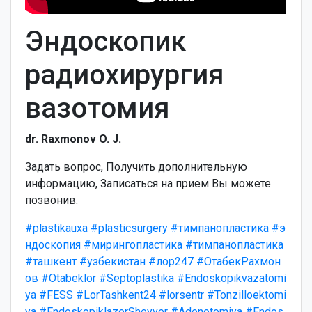
Эндоскопик
радиохирургия
вазотомия
dr. Raxmonov O. J.
Задать вопрос, Получить дополнительную
информацию, Записаться на прием Вы можете
позвонив.
#plastikauxa
#plasticsurgery
#тимпанопластика
#э
ндоскопия
#мирингопластика
#тимпанопластика
#ташкент
#узбекистан
#лор247
#ОтабекРахмон
ов
#Otabeklor
#Septoplastika
#Endoskopikvazatomi
ya
#FESS
#LorTashkent24
#lorsentr
#Tonzilloektomi
ya
#EndoskopiklazerSheyver
#Adenotomiya
#Endos