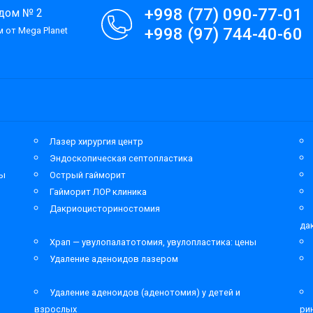
+998 (77) 090-77-01
 дом № 2
+998 (97) 744-40-60
 от Mega Planet
Лазер хирургия центр
Эндоскопическая септопластика
мы
Острый гайморит
Гайморит ЛОР клиника
Дакриоцисториностомия
да
Храп — увулопалатотомия, увулопластика: цены
Удаление аденоидов лазером
Удаление аденоидов (аденотомия) у детей и
взрослых
ри