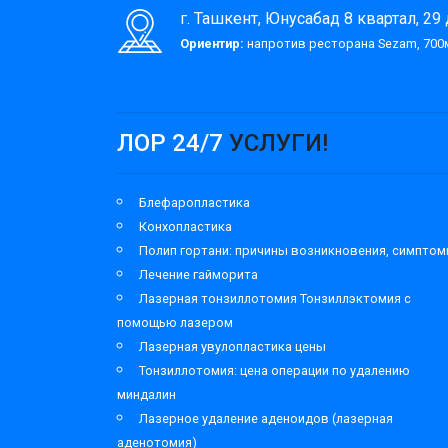
г. Ташкент, Юнусабад 8 квартал, 29
Ориентир:
напротив ресторана Sezam, 700м
ЛОР 24/7
УСЛУГИ!
Блефаропластика
Конхопластика
Полип гортани: причины возникновения, симпто
Лечение гайморита
Лазерная тонзиллотомия Тонзиллэктомия с
помощью лазером
Лазерная увулопластика цены
Тонзиллотомия: цена операции по удалению
миндалин
Лазерное удаление аденоидов (лазерная
аденотомия)