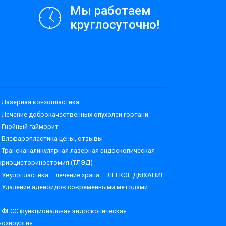
Мы работаем
круглосуточно!
Лазерная конхопластика
Лечение доброкачественных опухолей гортани
Гнойный гайморит
Блефаропластика цены, отзывы
Трансканаликулярная лазерная эндоскопическая
криоцисториностомия (ТЛЭД)
Увулопластика – лечение храпа — ЛЁГКОЕ ДЫХАНИЕ
Удаление аденоидов современными методами
ФЕСС функциональная эндоскопическая
нохирургия