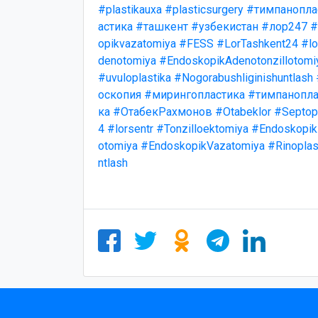
#plastikauxa
#plasticsurgery
#тимпанопла
астика
#ташкент
#узбекистан
#лор247
#
opikvazatomiya
#FESS
#LorTashkent24
#lo
denotomiya
#EndoskopikAdenotonzillotomi
#uvuloplastika
#Nogorabushliginishuntlash
оскопия
#мирингопластика
#тимпанопла
ка
#ОтабекРахмонов
#Otabeklor
#Septopl
4
#lorsentr
#Tonzilloektomiya
#Endoskopik
otomiya
#EndoskopikVazatomiya
#Rinoplas
ntlash