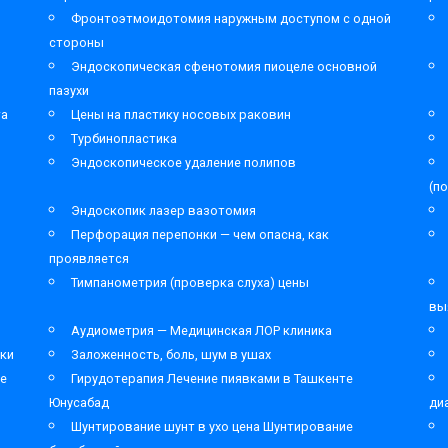
Фронтоэтмоидотомия наружным доступом с одной
стороны
Эндоскопическая сфенотомия пиоцеле основной
пазухи
та
Цены на пластику носовых раковин
Турбинопластика
Эндоскопическое удаление полипов
(п
Эндоскопик лазер вазотомия
Перфорация перепонки — чем опасна, как
проявляется
Тимпанометрия (проверка слуха) цены
вы
Аудиометрия — Медицинская ЛОР клиника
ки
Заложенность, боль, шум в ушах
ре
Гирудотерапия Лечение пиявками в Ташкенте
Юнусабад
ди
Шунтирование шунт в ухо цена Шунтирование