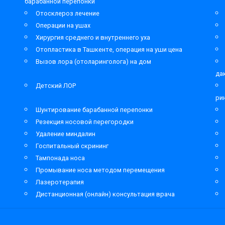
барабанной перепонки
Отосклероз лечение
Операции на ушах
Хирургия среднего и внутреннего уха
Отопластика в Ташкенте, операция на уши цена
Вызов лора (отоларинголога) на дом
да
Детский ЛОР
ри
Шунтирование барабанной перепонки
Резекция носовой перегородки
Удаление миндалин
Госпитальный скрининг
Тампонада носа
Промывание носа методом перемещения
Лазеротерапия
Дистанционная (онлайн) консультация врача