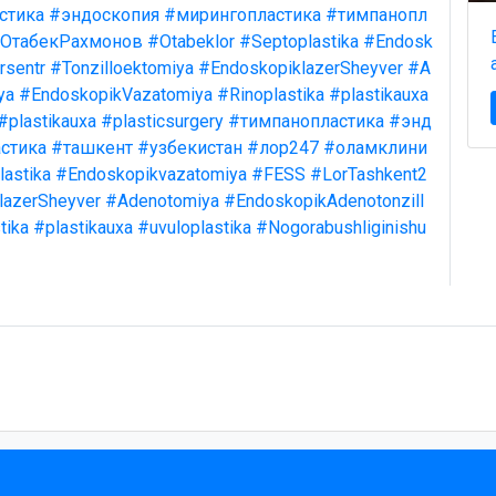
стика
#эндоскопия
#мирингопластика
#тимпанопл
ОтабекРахмонов
#Otabeklor
#Septoplastika
#Endosk
rsentr
#Tonzilloektomiya
#EndoskopiklazerSheyver
#A
ya
#EndoskopikVazatomiya
#Rinoplastika
#plastikauxa
#plastikauxa
#plasticsurgery
#тимпанопластика
#энд
стика
#ташкент
#узбекистан
#лор247
#оламклини
astika
#Endoskopikvazatomiya
#FESS
#LorTashkent2
lazerSheyver
#Adenotomiya
#EndoskopikAdenotonzill
tika
#plastikauxa
#uvuloplastika
#Nogorabushliginishu