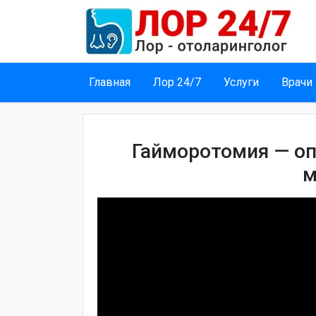
Главная
Лор 24/7
Услуги
Врачи
Гайморотомия — о
м