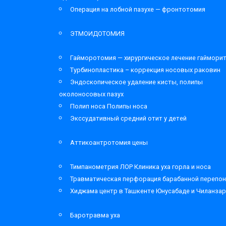
Операция на лобной пазухе — фронтотомия
ЭТМОИДОТОМИЯ
Гайморотомия — хирургическое лечение гаймори
Турбинопластика – коррекция носовых раковин
Эндоскопическое удаление кисты, полипы
околоносовых пазух
Полип носа Полипы носа
Экссудативный средний отит у детей
Аттикоантротомия цены
Тимпанометрия ЛОР Клиника уха горла и носа
Травматическая перфорация барабанной перепон
Хиджама центр в Ташкенте Юнусабаде и Чиланза
Баротравма уха