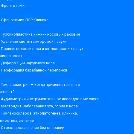
Фронтотомия
Сфенотомия ЛОР Клиника
Турбинопластика нижних носовых раковин
Удаление кисты гайморовой пазухи
Полипы полости носа и околоносовых пазух
олипоз носа)
Деформации наружного носа
Перфорация барабанной перепонки
Тимпанометрия — когда применяется и что
являет?
Аудиометрия инструментальное исследование слуха
Мастоидит Заболевания уха, горла и носа
Тимпаносклероз: этиопатогенез, клиника,
агностика, лечение
Отосклероз лечение без операции