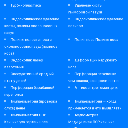
Турбинопластика
Удаление кисты
гайморовой пазухи
Эндоскопическое удаление
Эндоскопическое удаление
кисты, полипы околоносовых
полипов
пазух
Полипы полости носа и
Полип носа Полипы носа
околоносовых пазух (полипоз
носа)
Эндоскопик лазер
Деформации наружного
вазотомия
носа
Экссудативный средний
Перфорация перепонки —
отит у детей
чем опасна, как проявляется
Перфорация барабанной
Аттикоантротомия цены
перепонки
Тимпанометрия (проверка
Тимпанометрия — когда
слуха) цены
применяется и что выявляет?
Тимпанометрия ЛОР
Аудиометрия —
Клиника уха горла и носа
Медицинская ЛОР клиника