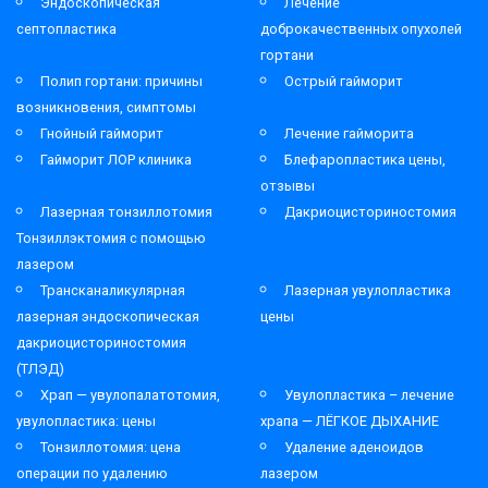
Эндоскопическая
Лечение
септопластика
доброкачественных опухолей
гортани
Полип гортани: причины
Острый гайморит
возникновения, симптомы
Гнойный гайморит
Лечение гайморита
Гайморит ЛОР клиника
Блефаропластика цены,
отзывы
Лазерная тонзиллотомия
Дакриоцисториностомия
Тонзиллэктомия с помощью
лазером
Трансканаликулярная
Лазерная увулопластика
лазерная эндоскопическая
цены
дакриоцисториностомия
(ТЛЭД)
Храп — увулопалатотомия,
Увулопластика – лечение
увулопластика: цены
храпа — ЛЁГКОЕ ДЫХАНИЕ
Тонзиллотомия: цена
Удаление аденоидов
операции по удалению
лазером