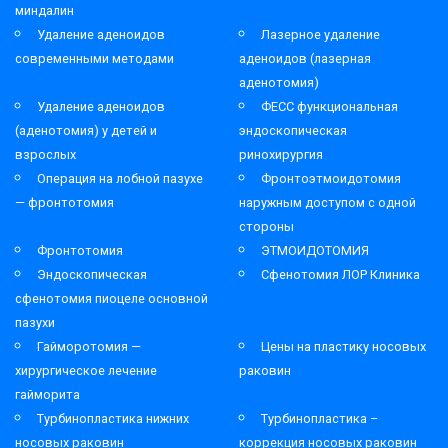
миндалин
Удаление аденоидов
Лазерное удаление
современными методами
аденоидов (лазерная
аденотомия)
Удаление аденоидов
ФЕСС функциональная
(аденотомия) у детей и
эндоскопическая
взрослых
ринохирургия
Операция на лобной пазухе
Фронтоэтмоидотомия
— фронтотомия
наружным доступом с одной
стороны
Фронтотомия
ЭТМОИДОТОМИЯ
Эндоскопическая
Сфенотомия ЛОР Клиника
сфенотомия пиоцеле основной
пазухи
Гайморотомия —
Цены на пластику носовых
хирургическое лечение
раковин
гайморита
Турбинопластика нижних
Турбинопластика –
носовых раковин
коррекция носовых раковин