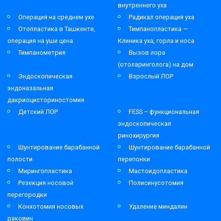
внутреннего уха
Операция на среднем ухе
Радикал операция уха
Отопластика в Ташкенте,
Тимпанопластика —
операция на уши цена
Клиника уха, горла и носа
Тимпанометрия
Вызов лора
(отоларинголога) на дом
Эндоскопическая
Взрослый ЛОР
эндоназальная
дакриоцисториностомия
Детский ЛОР
FESS – функциональная
эндоскопическая
ринохирургия
Шунтирование барабанной
Шунтирование барабанной
полости
перепонки
Мирингопластика
Мастоидопластика
Резекция носовой
Полисинусотомия
перегородки
Конхотомия носовых
Удаление миндалин
раковин