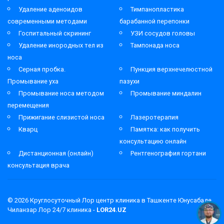
Удаление аденоидов
Тимпанопластика
современными методами
барабанной перепонки
Госпитальный скрининг
УЗИ сосудов головы
Удаление инородных тел из
Тампонада носа
носа
Серная пробка.
Пункция верхнечелюстной
Промывание уха
пазухи
Промывание носа методом
Промывание миндалин
перемещения
Прижигание слизистой носа
Лазеротерапия
Кварц
Памятка: как получить
консультацию онлайн
Дистанционная (онлайн)
Рентгенография гортани
консультация врача
© 2026
Круглосуточный Лор центр клиника в Ташкенте Юнусабаде
Чиланзар Лор 24/7 клиника -
LOR24.UZ