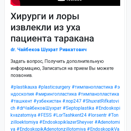
Хирурги и лоры
извлекли из уха
пациента таракана
dr. Чайбеков Шухрат Ривкатович
Задать вопрос, Получить дополнительную
информацию, Записаться на прием Вы можете
позвонив.
#plastikauxa
#plasticsurgery
#тимпанопластика
#э
ндоскопия
#мирингопластика
#тимпанопластика
#ташкент
#узбекистан
#лор247
#ShuxratRifkatovi
ch
#drЧайбековШухрат
#Septoplastika
#Endoskopi
kvazatomiya
#FESS
#LorTashkent24
#lorsentr
#Ton
zilloektomiya
#EndoskopiklazerSheyver
#Adenotomi
ya
#EndoskopikAdenotonzillotomiya
#EndoskopikVa