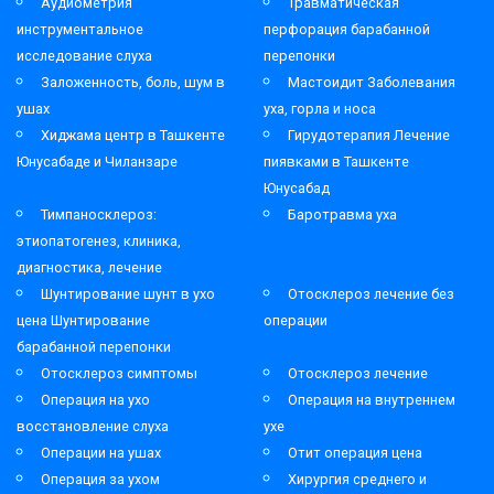
Аудиометрия
Травматическая
инструментальное
перфорация барабанной
исследование слуха
перепонки
Заложенность, боль, шум в
Мастоидит Заболевания
ушах
уха, горла и носа
Хиджама центр в Ташкенте
Гирудотерапия Лечение
Юнусабаде и Чиланзаре
пиявками в Ташкенте
Юнусабад
Тимпаносклероз:
Баротравма уха
этиопатогенез, клиника,
диагностика, лечение
Шунтирование шунт в ухо
Отосклероз лечение без
цена Шунтирование
операции
барабанной перепонки
Отосклероз симптомы
Отосклероз лечение
Операция на ухо
Операция на внутреннем
восстановление слуха
ухе
Операции на ушах
Отит операция цена
Операция за ухом
Хирургия среднего и