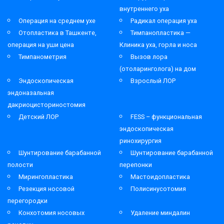
внутреннего уха
Операция на среднем ухе
Радикал операция уха
Отопластика в Ташкенте,
Тимпанопластика —
операция на уши цена
Клиника уха, горла и носа
Тимпанометрия
Вызов лора
(отоларинголога) на дом
Эндоскопическая
Взрослый ЛОР
эндоназальная
дакриоцисториностомия
Детский ЛОР
FESS – функциональная
эндоскопическая
ринохирургия
Шунтирование барабанной
Шунтирование барабанной
полости
перепонки
Мирингопластика
Мастоидопластика
Резекция носовой
Полисинусотомия
перегородки
Конхотомия носовых
Удаление миндалин