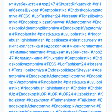
нт
#узбекистан
#лор247
#ShuxratRifkatovich
#drЧ
айбековШухрат
#Septoplastika
#Endoskopikvazato
miya
#FESS
#LorTashkent24
#lorsentr
#Tonzilloekto
miya
#EndoskopiklazerSheyver
#Adenotomiya
#End
oskopikAdenotonzillotomiya
#EndoskopikVazatomiy
a
#Rinoplastika
#plastikauxa
#uvuloplastika
#Nogor
abushliginishuntlash
#plastikauxa
#plasticsurgery
#т
импанопластика
#эндоскопия
#мирингопластика
#тимпанопластика
#ташкент
#узбекистан
#лор2
47
#оламклиника
#Shuxratlor
#Septoplastika
#End
oskopikvazatomiya
#FESS
#LorTashkent24
#lorsent
r
#Tonzilloektomiya
#EndoskopiklazerSheyver
#Ade
notomiya
#EndoskopikAdenotonzillotomiya
#Endosk
opikVazatomiya
#Rinoplastika
#plastikauxa
#uvulopl
astika
#Nogorabushliginishuntlash
#Endolor
#Endolo
rUz
#EndoskopikLOR
#LOR
#LOR24
#Uzbekistan
#K
irgizistan
#Kazakhstan
#Turkmenistan
#Tajikistan
#E
ndoskopikAdenotomiya
#EndoskopikVazotomiya
#E