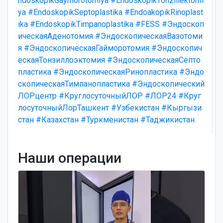
ndoskopikGaymorotomiya
#EndoskopikTonzillektomi
ya
#EndoskopikSeptoplastika
#EndoakopikRinoplast
ika
#EndoskopikTimpanoplastika
#FESS
#Эндоскоп
ическаяАденотомия
#ЭндоскопическаяВазотоми
я
#ЭндоскопическаяГайморотомия
#Эндоскопич
ескаяТонзиллоэктомия
#ЭндоскопическаяСепто
пластика
#ЭндоскопическаяРинопластика
#Эндо
скопическаяТимпанопластика
#Эндоскопический
ЛОРцентр
#КруглосуточныйЛОР
#ЛОР24
#Круг
лосуточныйЛорТашкент
#Узбекистан
#Кыргызи
стан
#Казахстан
#Туркменистан
#Таджикистан
Наши операции