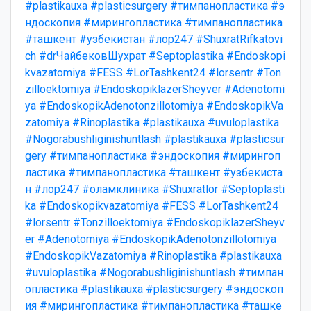
#plastikauxa
#plasticsurgery
#тимпанопластика
#э
ндоскопия
#мирингопластика
#тимпанопластика
#ташкент
#узбекистан
#лор247
#ShuxratRifkatovi
ch
#drЧайбековШухрат
#Septoplastika
#Endoskopi
kvazatomiya
#FESS
#LorTashkent24
#lorsentr
#Ton
zilloektomiya
#EndoskopiklazerSheyver
#Adenotomi
ya
#EndoskopikAdenotonzillotomiya
#EndoskopikVa
zatomiya
#Rinoplastika
#plastikauxa
#uvuloplastika
#Nogorabushliginishuntlash
#plastikauxa
#plasticsur
gery
#тимпанопластика
#эндоскопия
#мирингоп
ластика
#тимпанопластика
#ташкент
#узбекиста
н
#лор247
#оламклиника
#Shuxratlor
#Septoplasti
ka
#Endoskopikvazatomiya
#FESS
#LorTashkent24
#lorsentr
#Tonzilloektomiya
#EndoskopiklazerSheyv
er
#Adenotomiya
#EndoskopikAdenotonzillotomiya
#EndoskopikVazatomiya
#Rinoplastika
#plastikauxa
#uvuloplastika
#Nogorabushliginishuntlash
#тимпан
опластика
#plastikauxa
#plasticsurgery
#эндоскоп
ия
#мирингопластика
#тимпанопластика
#ташке