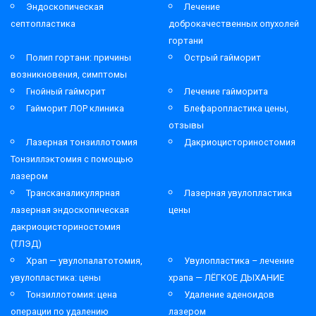
Эндоскопическая
Лечение
септопластика
доброкачественных опухолей
гортани
Полип гортани: причины
Острый гайморит
возникновения, симптомы
Гнойный гайморит
Лечение гайморита
Гайморит ЛОР клиника
Блефаропластика цены,
отзывы
Лазерная тонзиллотомия
Дакриоцисториностомия
Тонзиллэктомия с помощью
лазером
Трансканаликулярная
Лазерная увулопластика
лазерная эндоскопическая
цены
дакриоцисториностомия
(ТЛЭД)
Храп — увулопалатотомия,
Увулопластика – лечение
увулопластика: цены
храпа — ЛЁГКОЕ ДЫХАНИЕ
Тонзиллотомия: цена
Удаление аденоидов
операции по удалению
лазером