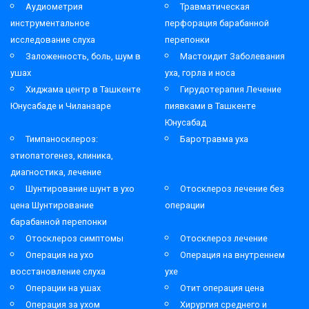
Аудиометрия
Травматическая
инструментальное
перфорация барабанной
исследование слуха
перепонки
Заложенность, боль, шум в
Мастоидит Заболевания
ушах
уха, горла и носа
Хиджама центр в Ташкенте
Гирудотерапия Лечение
Юнусабаде и Чиланзаре
пиявками в Ташкенте
Юнусабад
Тимпаносклероз:
Баротравма уха
этиопатогенез, клиника,
диагностика, лечение
Шунтирование шунт в ухо
Отосклероз лечение без
цена Шунтирование
операции
барабанной перепонки
Отосклероз симптомы
Отосклероз лечение
Операция на ухо
Операция на внутреннем
восстановление слуха
ухе
Операции на ушах
Отит операция цена
Операция за ухом
Хирургия среднего и