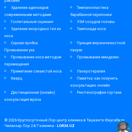
раковин
Удаление аденоидов
Тимпанопластика
современными методами
барабанной перепонки
Госпитальный скрининг
УЗИ сосудов головы
Удаление инородных тел из
Тампонада носа
носа
Серная пробка.
Пункция верхнечелюстной
Промывание уха
пазухи
Промывание носа методом
Промывание миндалин
перемещения
Прижигание слизистой носа
Лазеротерапия
Кварц
Памятка: как получить
консультацию онлайн
Дистанционная (онлайн)
Рентгенография гортани
консультация врача
© 2026
Круглосуточный Лор центр клиника в Ташкенте Юнусабаде
Чиланзар Лор 24/7 клиника -
LOR24.UZ