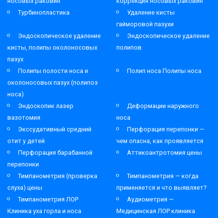
носовых раковин
коррекция носовых раковин
Турбинопластика
Удаление кисты
гайморовой пазухи
Эндоскопическое удаление
Эндоскопическое удаление
кисты, полипы околоносовых
полипов
пазух
Полипы полости носа и
Полип носа Полипы носа
околоносовых пазух (полипоз
носа)
Эндоскопик лазер
Деформации наружного
вазотомия
носа
Экссудативный средний
Перфорация перепонки —
отит у детей
чем опасна, как проявляется
Перфорация барабанной
Аттикоантротомия цены
перепонки
Тимпанометрия (проверка
Тимпанометрия — когда
слуха) цены
применяется и что выявляет?
Тимпанометрия ЛОР
Аудиометрия —
Клиника уха горла и носа
Медицинская ЛОР клиника