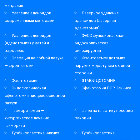
миндалин
Удаление аденоидов
Лазерное удаление
современными методами
аденоидов (лазерная
аденотомия)
Удаление аденоидов
ФЕСС функциональная
(аденотомия) у детей и
эндоскопическая
взрослых
ринохирургия
Операция на лобной пазухе
Фронтоэтмоидотомия
— фронтотомия
наружным доступом с одной
стороны
Фронтотомия
ЭТМОИДОТОМИЯ
Эндоскопическая
Сфенотомия ЛОР Клиника
сфенотомия пиоцеле основной
пазухи
Гайморотомия —
Цены на пластику носовых
хирургическое лечение
раковин
гайморита
Турбинопластика нижних
Турбинопластика –