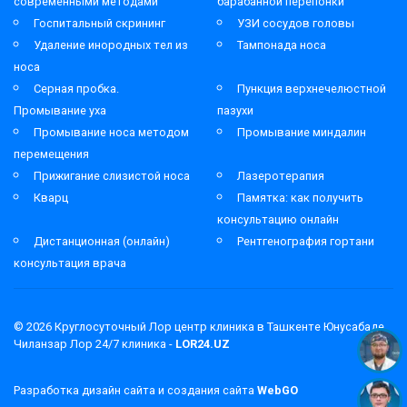
современными методами
барабанной перепонки
Госпитальный скрининг
УЗИ сосудов головы
Удаление инородных тел из
Тампонада носа
носа
Серная пробка.
Пункция верхнечелюстной
Промывание уха
пазухи
Промывание носа методом
Промывание миндалин
перемещения
Прижигание слизистой носа
Лазеротерапия
Кварц
Памятка: как получить
консультацию онлайн
Дистанционная (онлайн)
Рентгенография гортани
консультация врача
© 2026
Круглосуточный Лор центр клиника в Ташкенте Юнусабаде
Чиланзар Лор 24/7 клиника -
LOR24.UZ
Разработка дизайн сайта и создания сайта
WebGO