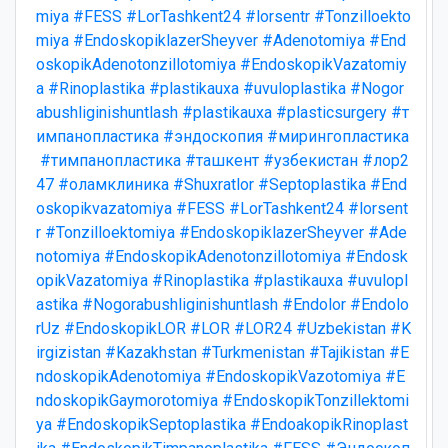
miya
#FESS
#LorTashkent24
#lorsentr
#Tonzilloekto
miya
#EndoskopiklazerSheyver
#Adenotomiya
#End
oskopikAdenotonzillotomiya
#EndoskopikVazatomiy
a
#Rinoplastika
#plastikauxa
#uvuloplastika
#Nogor
abushliginishuntlash
#plastikauxa
#plasticsurgery
#т
импанопластика
#эндоскопия
#мирингопластика
#тимпанопластика
#ташкент
#узбекистан
#лор2
47
#оламклиника
#Shuxratlor
#Septoplastika
#End
oskopikvazatomiya
#FESS
#LorTashkent24
#lorsent
r
#Tonzilloektomiya
#EndoskopiklazerSheyver
#Ade
notomiya
#EndoskopikAdenotonzillotomiya
#Endosk
opikVazatomiya
#Rinoplastika
#plastikauxa
#uvulopl
astika
#Nogorabushliginishuntlash
#Endolor
#Endolo
rUz
#EndoskopikLOR
#LOR
#LOR24
#Uzbekistan
#K
irgizistan
#Kazakhstan
#Turkmenistan
#Tajikistan
#E
ndoskopikAdenotomiya
#EndoskopikVazotomiya
#E
ndoskopikGaymorotomiya
#EndoskopikTonzillektomi
ya
#EndoskopikSeptoplastika
#EndoakopikRinoplast