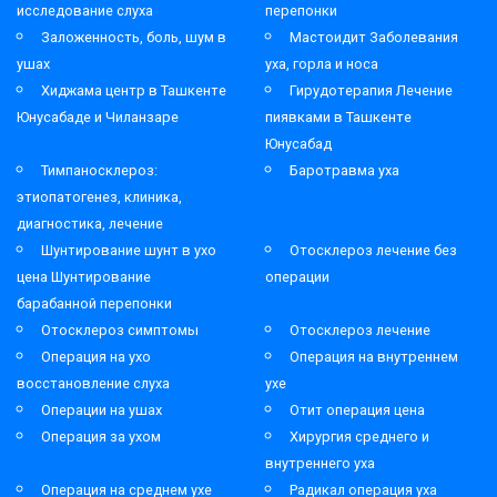
исследование слуха
перепонки
Заложенность, боль, шум в
Мастоидит Заболевания
ушах
уха, горла и носа
Хиджама центр в Ташкенте
Гирудотерапия Лечение
Юнусабаде и Чиланзаре
пиявками в Ташкенте
Юнусабад
Тимпаносклероз:
Баротравма уха
этиопатогенез, клиника,
диагностика, лечение
Шунтирование шунт в ухо
Отосклероз лечение без
цена Шунтирование
операции
барабанной перепонки
Отосклероз симптомы
Отосклероз лечение
Операция на ухо
Операция на внутреннем
восстановление слуха
ухе
Операции на ушах
Отит операция цена
Операция за ухом
Хирургия среднего и
внутреннего уха
Операция на среднем ухе
Радикал операция уха