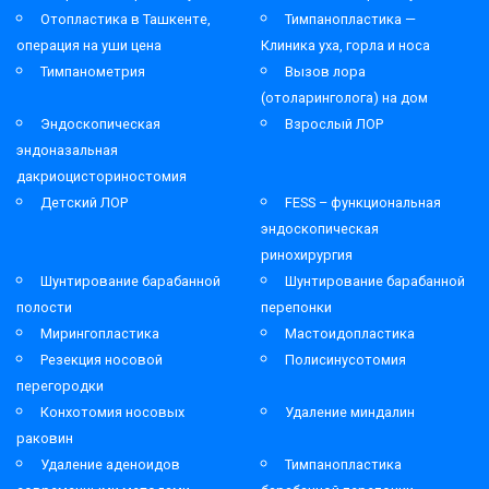
Отопластика в Ташкенте,
Тимпанопластика —
операция на уши цена
Клиника уха, горла и носа
Тимпанометрия
Вызов лора
(отоларинголога) на дом
Эндоскопическая
Взрослый ЛОР
эндоназальная
дакриоцисториностомия
Детский ЛОР
FESS – функциональная
эндоскопическая
ринохирургия
Шунтирование барабанной
Шунтирование барабанной
полости
перепонки
Мирингопластика
Мастоидопластика
Резекция носовой
Полисинусотомия
перегородки
Конхотомия носовых
Удаление миндалин
раковин
Удаление аденоидов
Тимпанопластика