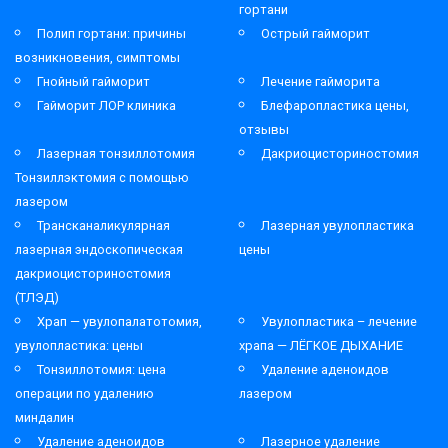
гортани
Полип гортани: причины
Острый гайморит
возникновения, симптомы
Гнойный гайморит
Лечение гайморита
Гайморит ЛОР клиника
Блефаропластика цены,
отзывы
Лазерная тонзиллотомия
Дакриоцисториностомия
Тонзиллэктомия с помощью
лазером
Трансканаликулярная
Лазерная увулопластика
лазерная эндоскопическая
цены
дакриоцисториностомия
(ТЛЭД)
Храп — увулопалатотомия,
Увулопластика – лечение
увулопластика: цены
храпа — ЛЁГКОЕ ДЫХАНИЕ
Тонзиллотомия: цена
Удаление аденоидов
операции по удалению
лазером
миндалин
Удаление аденоидов
Лазерное удаление