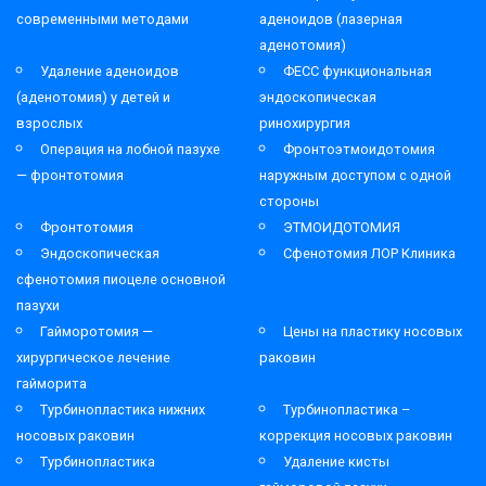
современными методами
аденоидов (лазерная
аденотомия)
Удаление аденоидов
ФЕСС функциональная
(аденотомия) у детей и
эндоскопическая
взрослых
ринохирургия
Операция на лобной пазухе
Фронтоэтмоидотомия
— фронтотомия
наружным доступом с одной
стороны
Фронтотомия
ЭТМОИДОТОМИЯ
Эндоскопическая
Сфенотомия ЛОР Клиника
сфенотомия пиоцеле основной
пазухи
Гайморотомия —
Цены на пластику носовых
хирургическое лечение
раковин
гайморита
Турбинопластика нижних
Турбинопластика –
носовых раковин
коррекция носовых раковин
Турбинопластика
Удаление кисты