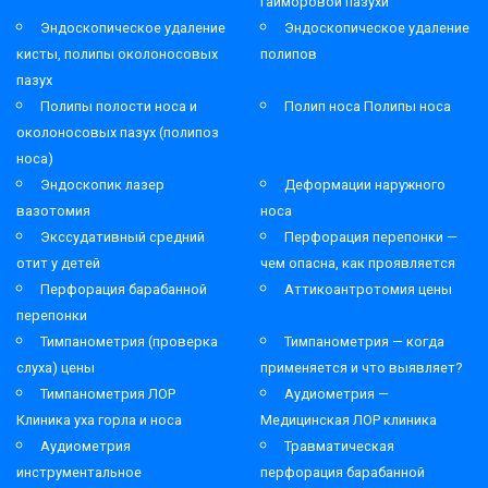
гайморовой пазухи
Эндоскопическое удаление
Эндоскопическое удаление
кисты, полипы околоносовых
полипов
пазух
Полипы полости носа и
Полип носа Полипы носа
околоносовых пазух (полипоз
носа)
Эндоскопик лазер
Деформации наружного
вазотомия
носа
Экссудативный средний
Перфорация перепонки —
отит у детей
чем опасна, как проявляется
Перфорация барабанной
Аттикоантротомия цены
перепонки
Тимпанометрия (проверка
Тимпанометрия — когда
слуха) цены
применяется и что выявляет?
Тимпанометрия ЛОР
Аудиометрия —
Клиника уха горла и носа
Медицинская ЛОР клиника
Аудиометрия
Травматическая
инструментальное
перфорация барабанной