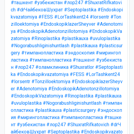
#ташкент
#узбекистан
#лор247
#ShuxratRifkatovi
ch
#drЧайбековШухрат
#Septoplastika
#Endoskopi
kvazatomiya
#FESS
#LorTashkent24
#lorsentr
#Ton
zilloektomiya
#EndoskopiklazerSheyver
#Adenotomi
ya
#EndoskopikAdenotonzillotomiya
#EndoskopikVa
zatomiya
#Rinoplastika
#plastikauxa
#uvuloplastika
#Nogorabushliginishuntlash
#plastikauxa
#plasticsur
gery
#тимпанопластика
#эндоскопия
#мирингоп
ластика
#тимпанопластика
#ташкент
#узбекиста
н
#лор247
#оламклиника
#Shuxratlor
#Septoplasti
ka
#Endoskopikvazatomiya
#FESS
#LorTashkent24
#lorsentr
#Tonzilloektomiya
#EndoskopiklazerSheyv
er
#Adenotomiya
#EndoskopikAdenotonzillotomiya
#EndoskopikVazatomiya
#Rinoplastika
#plastikauxa
#uvuloplastika
#Nogorabushliginishuntlash
#тимпан
опластика
#plastikauxa
#plasticsurgery
#эндоскоп
ия
#мирингопластика
#тимпанопластика
#ташке
нт
#узбекистан
#лор247
#ShuxratRifkatovich
#drЧ
айбековШухрат
#Septoplastika
#Endoskopikvazato