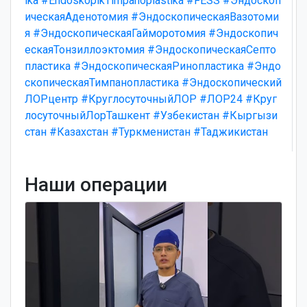
ika
#EndoskopikTimpanoplastika
#FESS
#Эндоскоп
ическаяАденотомия
#ЭндоскопическаяВазотоми
я
#ЭндоскопическаяГайморотомия
#Эндоскопич
ескаяТонзиллоэктомия
#ЭндоскопическаяСепто
пластика
#ЭндоскопическаяРинопластика
#Эндо
скопическаяТимпанопластика
#Эндоскопический
ЛОРцентр
#КруглосуточныйЛОР
#ЛОР24
#Круг
лосуточныйЛорТашкент
#Узбекистан
#Кыргызи
стан
#Казахстан
#Туркменистан
#Таджикистан
Наши операции